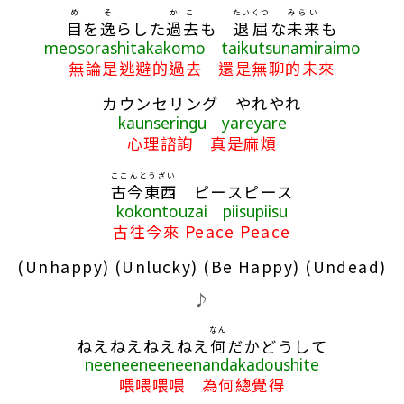
め
そ
かこ
たいくつ
みらい
目
を
逸
らした
過去
も
退屈
な
未来
も
meosorashitakakomo taikutsunamiraimo
無論是逃避的過去 還是無聊的未來
カウンセリング やれやれ
kaunseringu yareyare
心理諮詢 真是麻煩
ここんとうざい
古今東西
ピースピース
kokontouzai piisupiisu
古往今來 Peace Peace
(Unhappy) (Unlucky) (Be Happy) (Undead)
♪
なん
ねえねえねえねえ
何
だかどうして
neeneeneeneenandakadoushite
喂喂喂喂 為何總覺得