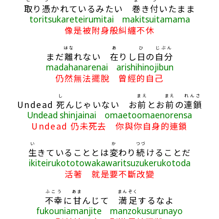
取
り
憑
かれているみたい
巻
き
付
いたまま
toritsukareteirumitai makitsuitamama
像是被附身般糾纏不休
はな
あ
ひ
じぶん
まだ
離
れない
在
りし
日
の
自分
madahanarenai arishihinojibun
仍然無法擺脫 曾經的自己
し
まえ
まえ
れんさ
Undead
死
んじゃいない お
前
とお
前
の
連鎖
Undead shinjainai omaetoomaenorensa
Undead 仍未死去 你與你自身的連鎖
い
か
つづ
生
きていることとは
変
わり
続
けることだ
ikiteirukototowakawaritsuzukerukotoda
活著 就是要不斷改變
ふこう
あま
まんぞく
不幸
に
甘
んじて
満足
するなよ
fukouniamanjite manzokusurunayo