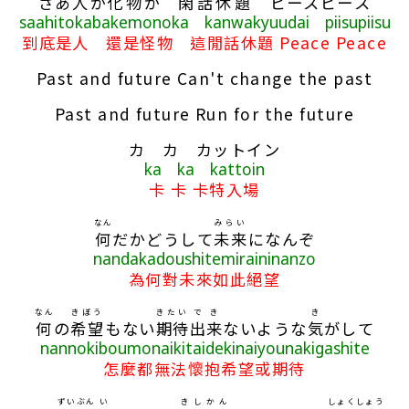
さあ
人
か
化物
か
閑話休題
ピースピース
saahitokabakemonoka kanwakyuudai piisupiisu
到底是人 還是怪物 這閒話休題 Peace Peace
Past and future Can't change the past
Past and future Run for the future
カ カ カットイン
ka ka kattoin
卡 卡 卡特入場
なん
みらい
何
だかどうして
未来
になんぞ
nandakadoushitemiraininanzo
為何對未來如此絕望
なん
きぼう
きたい
で
き
き
何
の
希望
もない
期待
出
来
ないような
気
がして
nannokiboumonaikitaidekinaiyounakigashite
怎麼都無法懷抱希望或期待
ずいぶん
い
きしかん
しょくしょう