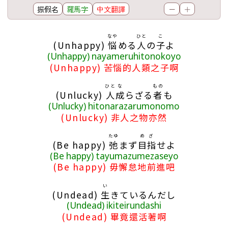
振假名
羅馬字
中文翻譯
－
＋
歌詞區
なや
ひと
こ
(Unhappy)
悩
める
人
の
子
よ
(Unhappy) nayameruhitonokoyo
(Unhappy) 苦惱的人類之子啊
ひと
な
もの
(Unlucky)
人
成
らざる
者
も
(Unlucky) hitonarazarumonomo
(Unlucky) 非人之物亦然
たゆ
めざ
(Be happy)
弛
まず
目指
せよ
(Be happy) tayumazumezaseyo
(Be happy) 毋懈怠地前進吧
い
(Undead)
生
きているんだし
(Undead) ikiteirundashi
(Undead) 畢竟還活著啊