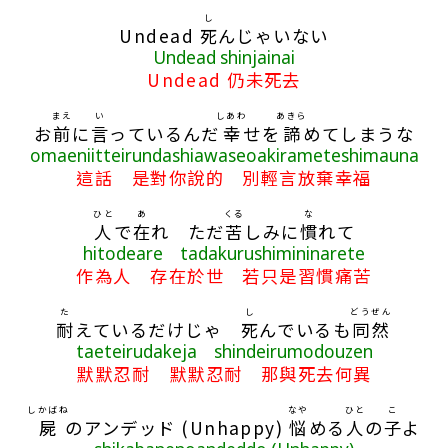
し
Undead
死
んじゃいない
Undead shinjainai
Undead 仍未死去
まえ
い
しあわ
あきら
お
前
に
言
っているんだ
幸
せを
諦
めてしまうな
omaeniitteirundashiawaseoakirameteshimauna
這話 是對你說的 別輕言放棄幸福
ひと
あ
くる
な
人
で
在
れ ただ
苦
しみに
慣
れて
hitodeare tadakurushimininarete
作為人 存在於世 若只是習慣痛苦
た
し
どうぜん
耐
えているだけじゃ
死
んでいるも
同然
taeteirudakeja shindeirumodouzen
默默忍耐 默默忍耐 那與死去何異
しかばね
なや
ひと
こ
屍
のアンデッド (Unhappy)
悩
める
人
の
子
よ