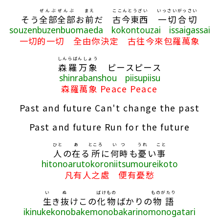
ぜんぶ
ぜんぶ
まえ
ここんとうざい
いっさいがっさい
そう
全部
全部
お
前
だ
古今東西
一切合切
souzenbuzenbuomaeda kokontouzai issaigassai
一切的一切 全由你決定 古往今來包羅萬象
しんらばんしょう
森羅万象
ピースピース
shinrabanshou piisupiisu
森羅萬象 Peace Peace
Past and future Can't change the past
Past and future Run for the future
ひと
あ
ところ
いつ
うれ
こと
人
の
在
る
所
に
何時
も
憂
い
事
hitonoarutokoroniitsumoureikoto
凡有人之處 便有憂愁
い
ぬ
ばけもの
ものがたり
生
き
抜
けこの
化物
ばかりの
物語
ikinukekonobakemonobakarinomonogatari