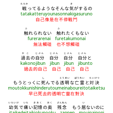
たたか
き
戦
ってるようなそんな
気
がするの
tatakatteruyounasonnakigasuruno
自己像是在不停戰鬥
ふ
ふ
触
れられない
触
れたくもない
furerarenai furetakumonai
無法觸碰 也不想觸碰
かこ
じぶん
じぶん
じぶん
じぶん
過去
の
自分
自分
自分
自分
と
kakonojibun jibun jibun jibunto
過去的自己 自己 自己 自己
し
とうめい
ぼうれい
たいけつ
もうとっくに
死
んでる
透明
な
亡霊
と
対決
moutokkunishinderutoumeinaboureitotaiketsu
早已死去的透明亡靈在對決
いたいけ
いた
きおく
おく
ざんねん
い
幼気
で
痛
い
記憶
の
奥
残念
もう
居
ないのに
itaikedeitaikiokunooku zannen mouinainoni