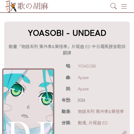
Search
歌の胡麻
YOASOBI - UNDEAD
動畫「物語系列 第外季&第怪季」片尾曲 ED 中日羅馬拼音歌詞
翻譯
歌詞及資訊
唱:
YOASOBI
曲:
Ayase
詞:
Ayase
年份:
2024
動漫:
物語系列 第外季&第怪季
分享至
acebook
分類:
動漫
,
片尾曲 ED
分享至 X
Twitter)