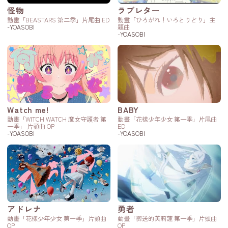
怪物
ラブレター
動畫「BEASTARS 第二季」片尾曲 ED
動畫「ひろがれ！いろとりどり」主
-YOASOBI
題曲
-YOASOBI
Watch me!
BABY
動畫「WITCH WATCH 魔女守護者 第
動畫「花樣少年少女 第一季」片尾曲
一季」 片頭曲 OP
ED
-YOASOBI
-YOASOBI
アドレナ
勇者
動畫「花樣少年少女 第一季」片頭曲
動畫「葬送的芙莉蓮 第一季」片頭曲
OP
OP