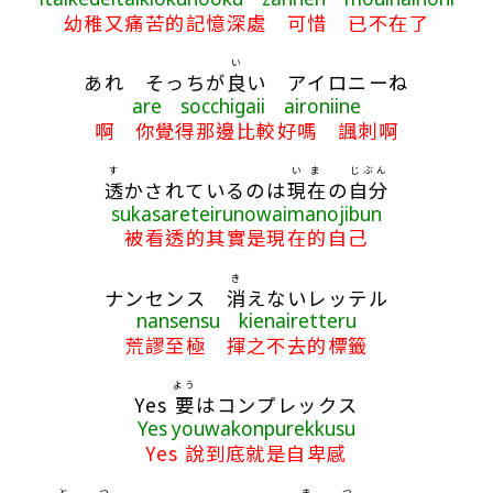
幼稚又痛苦的記憶深處 可惜 已不在了
い
あれ そっちが
良
い アイロニーね
are socchigaii aironiine
啊 你覺得那邊比較好嗎 諷刺啊
す
いま
じぶん
透
かされているのは
現在
の
自分
sukasareteirunowaimanojibun
被看透的其實是現在的自己
き
ナンセンス
消
えないレッテル
nansensu kienairetteru
荒謬至極 揮之不去的標籤
よう
Yes
要
はコンプレックス
Yes youwakonpurekkusu
Yes 說到底就是自卑感
と
つ
ま
つ