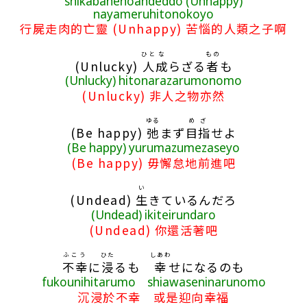
shikabanenoandeddo (Unhappy)
nayameruhitonokoyo
行屍走肉的亡靈 (Unhappy) 苦惱的人類之子啊
ひと
な
もの
(Unlucky)
人
成
らざる
者
も
(Unlucky) hitonarazarumonomo
(Unlucky) 非人之物亦然
ゆる
めざ
(Be happy)
弛
まず
目指
せよ
(Be happy) yurumazumezaseyo
(Be happy) 毋懈怠地前進吧
い
(Undead)
生
きているんだろ
(Undead) ikiteirundaro
(Undead) 你還活著吧
ふこう
ひた
しあわ
不幸
に
浸
るも
幸
せになるのも
fukounihitarumo shiawaseninarunomo
沉浸於不幸 或是迎向幸福