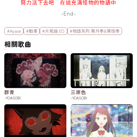
努力活下去吧 在這充滿怪物的物語中
-End-
標籤欄
#Ayase
#動漫
#片尾曲 ED
#物語系列 第外季&第怪季
相關歌曲
群青
三原色
-YOASOBI
-YOASOBI