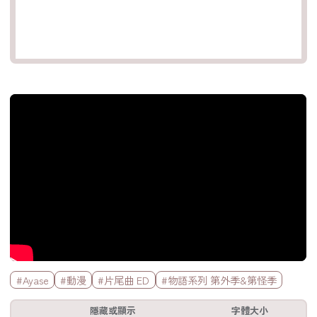
官方Youtube影片
標籤欄
#Ayase
#動漫
#片尾曲 ED
#物語系列 第外季&第怪季
工具欄
隱藏或顯示
字體大小