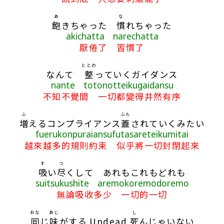
あ
な
飽
きちゃった
慣
れちゃった
akichatta narechatta
厭倦了 習慣了
ととの
なんて
整
っていくガイダンス
nante totonotteikugaidansu
不知不覺間 一切都變得井然有序
ふ
ふた
増
えるコンプライアンス
蓋
されていくみたい
fuerukonpuraiansufutasareteikumitai
越來越多的規則約束 似乎將一切封閉起來
す
つ
吸
い
尽
くして あれもこれもどれも
suitsukushite aremokoremodoremo
無論吸收多少 一切的一切
おな
あじ
し
同
じ
味
がする Undead
死
んじゃいない