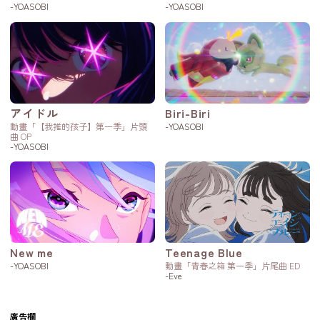
-YOASOBI
-YOASOBI
アイドル
Biri-Biri
動畫「【我推的孩子】第一季」片頭
-YOASOBI
曲 OP
-YOASOBI
New me
Teenage Blue
-YOASOBI
動畫「青春之箱 第一季」片尾曲 ED
-Eve
廣告欄