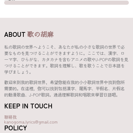
ABOUT
歌の胡麻
私の歌詞の世界へようこそ、あなたが私の小さな歌詞の世界で必
要なものを見つけることができますように。ここでは、漢字、ロ
ーマ字、ひらがな、カタカナを含むアニメの歌やJ-POPの歌詞を見
つけることができます。歌詞を理解し、歌を歌うことで日本語を
学びましょう。
歡迎來到我的歌詞世界，希望你能在我的小小歌詞世界中找到你所
需要的。在這裡，你可以找到包括漢字、羅馬字、平假名、片假名
的動漫歌曲、J-POP歌詞。通過理解歌詞和唱歌來學習日語吧。
KEEP IN TOUCH
聯絡我
kanogoma.lyrics@gmail.com
POLICY