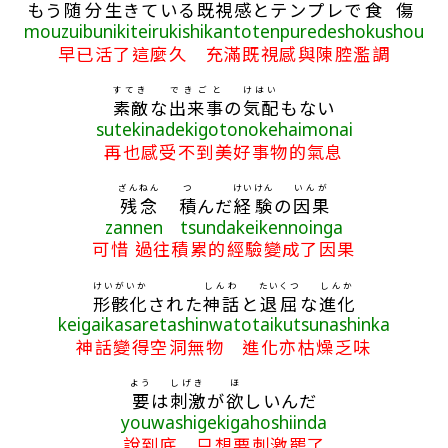
もう
随分
生
きている
既視感
とテンプレで
食傷
mouzuibunikiteirukishikantotenpuredeshokushou
早已活了這麼久 充滿既視感與陳腔濫調
すてき
できごと
けはい
素敵
な
出来事
の
気配
もない
sutekinadekigotonokehaimonai
再也感受不到美好事物的氣息
ざんねん
つ
けいけん
いんが
残念
積
んだ
経験
の
因果
zannen tsundakeikennoinga
可惜 過往積累的經驗變成了因果
けいがいか
しんわ
たいくつ
しんか
形骸化
された
神話
と
退屈
な
進化
keigaikasaretashinwatotaikutsunashinka
神話變得空洞無物 進化亦枯燥乏味
よう
しげき
ほ
要
は
刺激
が
欲
しいんだ
youwashigekigahoshiinda
說到底 只想要刺激罷了