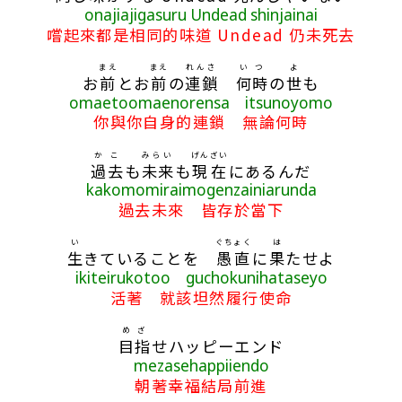
onajiajigasuru Undead shinjainai
嚐起來都是相同的味道 Undead 仍未死去
まえ
まえ
れんさ
いつ
よ
お
前
とお
前
の
連鎖
何時
の
世
も
omaetoomaenorensa itsunoyomo
你與你自身的連鎖 無論何時
かこ
みらい
げんざい
過去
も
未来
も
現在
にあるんだ
kakomomiraimogenzainiarunda
過去未來 皆存於當下
い
ぐちょく
は
生
きていることを
愚直
に
果
たせよ
ikiteirukotoo guchokunihataseyo
活著 就該坦然履行使命
めざ
目指
せハッピーエンド
mezasehappiiendo
朝著幸福結局前進