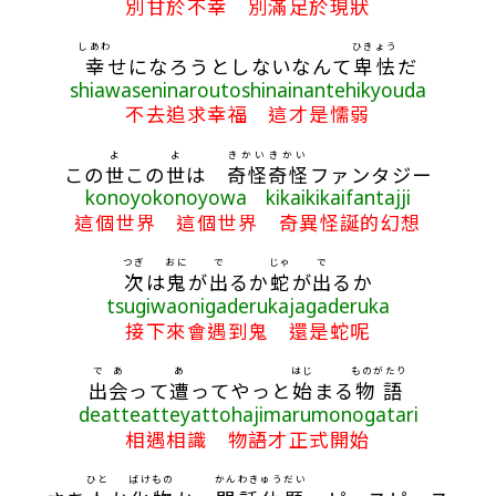
別甘於不幸 別滿足於現狀
しあわ
ひきょう
幸
せになろうとしないなんて
卑怯
だ
shiawaseninaroutoshinainantehikyouda
不去追求幸福 這才是懦弱
よ
よ
きかい
きかい
この
世
この
世
は
奇怪
奇怪
ファンタジー
konoyokonoyowa kikaikikaifantajji
這個世界 這個世界 奇異怪誕的幻想
つぎ
おに
で
じゃ
で
次
は
鬼
が
出
るか
蛇
が
出
るか
tsugiwaonigaderukajagaderuka
接下來會遇到鬼 還是蛇呢
で
あ
あ
はじ
ものがたり
出
会
って
遭
ってやっと
始
まる
物語
deatteatteyattohajimarumonogatari
相遇相識 物語才正式開始
ひと
ばけもの
かんわきゅうだい