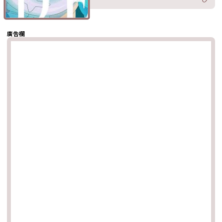
分享至
hatsapp
複製鏈結
廣告欄