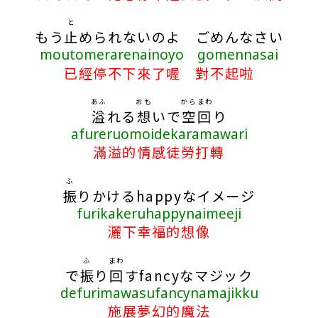
と
もう
止
められないのよ ごめんなさい
moutomerarenainoyo gomennasai
已經停不下來了喔 對不起啦
あふ
おも
からまわ
溢
れる
想
いで
空回
り
afureruomoidekaramawari
滿溢的情感徒勞打轉
ふ
振
りかけるhappyなイメージ
furikakeruhappynaimeeji
灑下幸福的想像
ふ
まわ
で
振
り
回
すfancyなマジック
defurimawasufancynamajikku
施展夢幻的魔法