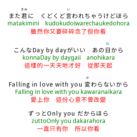
きみ
い
また
君
に くどくど
言
われちゃうけどほら
matakimini kudokudoiwarechaukedohora
雖然你又要碎碎念了但你看
ひ
こんなDay by dayがいい あの
日
から
konnaDay by daygaii anohikara
這樣的一天天地才好 從那天起
か
Falling in love with you
変
わらないから
Falling in love with you kawaranaikara
愛上你 這份心意不曾改變
ずっとOnly you だからほら
zuttoOnly you dakarahora
一直只有你 所以你看