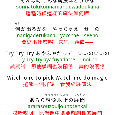
そんな
時
こんな
魔法
はどうかな
sonnatokikonnamahouwadoukana
這種時候這樣的魔法如何呢
なに
で
何
が
出
るかな やっちゃえ せーの
nanigaderukana yacchae seeno
會變出什麼呢 來吧 預備——
Try Try Try あやふやだって いいのいいの
Try Try Try ayafuyadatte iinoiino
試試試 即使模糊也沒關係 真的沒關係
Witch one to pick Watch me do magic
選哪一個好呢 看我施展魔法
そうぞう
いじょう
てんかい
あらら
想像
以上
の
展開
ararasouzouijounotenkai
哎呀哎呀 比想像中還要戲劇性的展開