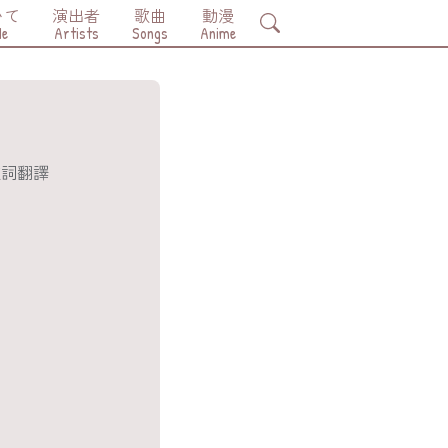
いて
演出者
歌曲
動漫
Search
Me
Artists
Songs
Anime
 OP 中日羅馬拼音歌詞翻譯