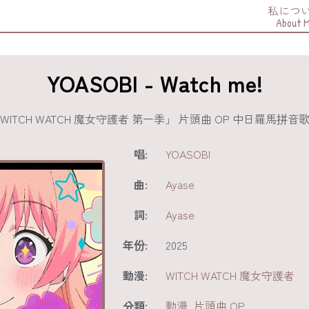
私につ
About 
YOASOBI - Watch me!
動畫「WITCH WATCH 魔女守護者 第一季」 片頭曲
唱:
YOASOBI
曲:
Ayase
詞:
Ayase
年份:
2025
動漫:
WITCH WATCH 魔女守護者
分類:
動漫
,
片頭曲 OP