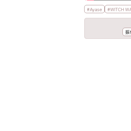
標籤欄
#Ayase
#WITCH 
工具欄
振
歌詞區