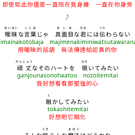
即使如此你還是一直陪在我身邊 一直在你身旁
♪
あいまい
ことば
まじめ
きみ
つた
曖昧
な
言葉
じゃ
真面目
な
君
には
伝
わらない
aimainakotobaja majimenakiminiwatsutawarana
用曖昧的話語 無法傳達給認真的你
がんじょう
のぞ
頑丈
なそのハートを
覗
いてみたい
ganjounasonohaatoo nozoitemitai
我好想看看那堅強的心
と
融
かしてみたい
tokashitemitai
好想把它融化
とき
まほう