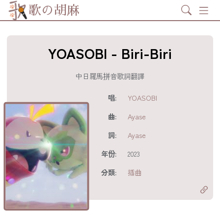
Search
歌の胡麻
YOASOBI - Biri-Biri
中日羅馬拼音歌詞翻譯
歌詞及資訊
唱:
YOASOBI
曲:
Ayase
詞:
Ayase
年份:
2023
分享至
acebook
分類:
插曲
分享至 X
Twitter)
分享至
hatsapp
複製鏈結