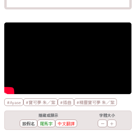
官方Youtube影片
標籤欄
#Ayase
#寶可夢 朱／紫
#插曲
#精靈寶可夢 朱／紫
工具欄
隱藏或顯示
字體大小
振假名
羅馬字
中文翻譯
－
＋