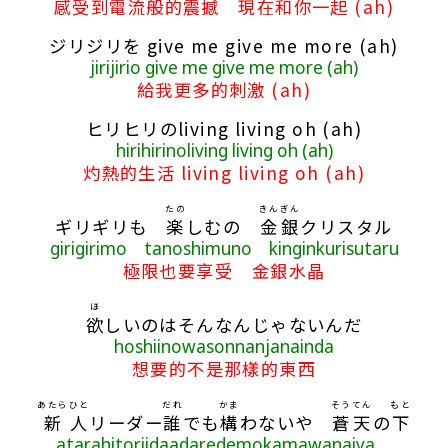
感受到電流般的震撼 現在和你一起 (ah)
ジリジリを give me give me more (ah)
jirijirio give me give me more (ah)
給我更多的刺激 (ah)
ヒリヒリのliving living oh (ah)
hirihirinoliving living oh (ah)
灼熱的生活 living living oh (ah)
たの
きんぎん
ギリギリも
楽
しむの
金銀
クリスタル
girigirimo tanoshimuno kinginkurisutaru
極限也要享受 金銀水晶
ほ
欲
しいのはそんなんじゃないんだ
hoshiinowasonnanjanainda
想要的不是那樣的東西
あたら
ひと
だれ
かま
そうてん
もと
新
人
リーダー
誰
でも
構
わないや
蒼天
の
下
atarahitoriidaadaredemokamawanaiya