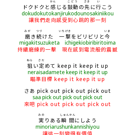
かん
こどう
さき
い
ドクドクと
感
じる
鼓動
の
先
に
行
こう
dokudokutokanjirukodounosakiniikou
讓我們走向感受到心跳的那一刻
みが
つづ
いち
げき
いま
磨
き
続
けた
一
撃
をビリビリと
今
migakitsuzuketa ichigekiobiribiritoima
持續磨練的一擊 現在感到電流般的震撼
ねら
さだ
狙
い
定
めて keep it keep it up
neraisadamete keep it keep it up
瞄準目標 keep it keep it up
さあ pick out pick out pick out
saa pick out pick out pick out
來吧 pick out pick out pick out
みの
しゅんかん
実
りある
瞬間
にしよう
minoriarushunkannishiyou
讓這一刻變得有價值