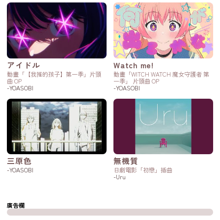
アイドル
Watch me!
動畫「【我推的孩子】第一季」片頭
動畫「WITCH WATCH 魔女守護者 第
曲 OP
一季」 片頭曲 OP
-YOASOBI
-YOASOBI
三原色
無機質
-YOASOBI
日劇電影「初戀」插曲
-Uru
廣告欄