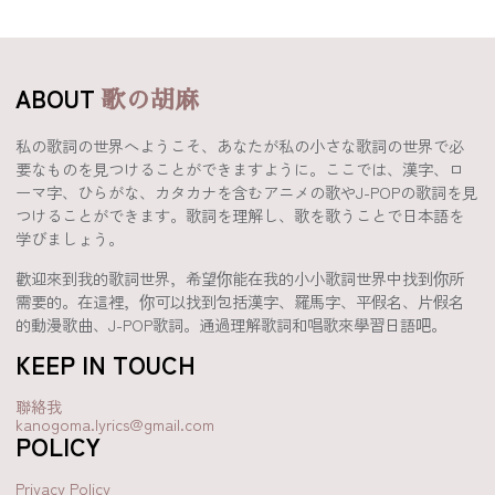
ABOUT
歌の胡麻
私の歌詞の世界へようこそ、あなたが私の小さな歌詞の世界で必
要なものを見つけることができますように。ここでは、漢字、ロ
ーマ字、ひらがな、カタカナを含むアニメの歌やJ-POPの歌詞を見
つけることができます。歌詞を理解し、歌を歌うことで日本語を
学びましょう。
歡迎來到我的歌詞世界，希望你能在我的小小歌詞世界中找到你所
需要的。在這裡，你可以找到包括漢字、羅馬字、平假名、片假名
的動漫歌曲、J-POP歌詞。通過理解歌詞和唱歌來學習日語吧。
KEEP IN TOUCH
聯絡我
kanogoma.lyrics@gmail.com
POLICY
Privacy Policy