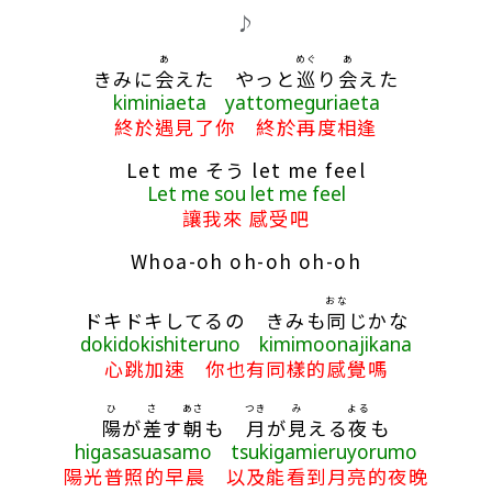
♪
あ
めぐ
あ
きみに
会
えた やっと
巡
り
会
えた
kiminiaeta yattomeguriaeta
終於遇見了你 終於再度相逢
Let me そう let me feel
Let me sou let me feel
讓我來 感受吧
Whoa-oh oh-oh oh-oh
おな
ドキドキしてるの きみも
同
じかな
dokidokishiteruno kimimoonajikana
心跳加速 你也有同樣的感覺嗎
ひ
さ
あさ
つき
み
よる
陽
が
差
す
朝
も
月
が
見
える
夜
も
higasasuasamo tsukigamieruyorumo
陽光普照的早晨 以及能看到月亮的夜晚