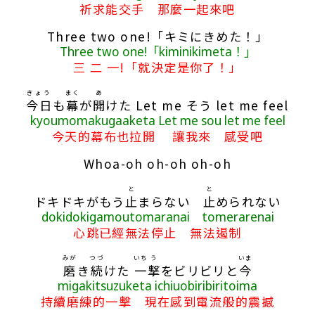
祈求能交手 那麼一起來吧
Three two one!「キミにきめた！」
Three two one!「kiminikimeta！」
三 二 一!「就決定是你了！」
きょう
まく
あ
今日
も
幕
が
開
けた Let me そう let me feel
kyoumomakugaaketa Let me sou let me feel
今天的幕布也拉開 讓我來 感受吧
Whoa-oh oh-oh oh-oh
と
と
ドキドキがもう
止
まらない
止
められない
dokidokigamoutomaranai tomerarenai
心跳已經無法停止 無法遏制
みが
つづ
いち
う
いま
磨
き
続
けた
一
撃
をビリビリと
今
migakitsuzuketa ichiuobiribiritoima
持續磨練的一擊 現在感到電流般的震撼