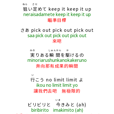
ねら
さだ
狙
い
定
めて keep it keep it up
neraisadamete keep it keep it up
瞄準目標
さあ pick out pick out pick out
saa pick out pick out pick out
來吧
みの
しゅんかん
か
実
りある
瞬間
を
駆
けるの
minoriarushunkanokakeruno
奔向那有成果的瞬間
い
行
こう no limit limit よ
ikou no limit limit yo
讓我們去吧 無極限的
いま
ビリビリと
今
きみと (ah)
biribirito imakimito (ah)