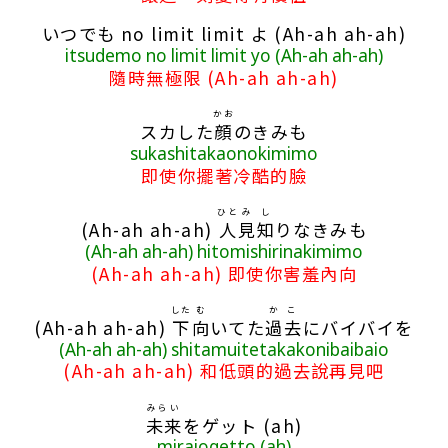
いつでも no limit limit よ (Ah-ah ah-ah)
itsudemo no limit limit yo (Ah-ah ah-ah)
隨時無極限 (Ah-ah ah-ah)
かお
スカした
顔
のきみも
sukashitakaonokimimo
即使你擺著冷酷的臉
ひと
み
し
(Ah-ah ah-ah)
人
見
知
りなきみも
(Ah-ah ah-ah) hitomishirinakimimo
(Ah-ah ah-ah) 即使你害羞內向
した
む
かこ
(Ah-ah ah-ah)
下
向
いてた
過去
にバイバイを
(Ah-ah ah-ah) shitamuitetakakonibaibaio
(Ah-ah ah-ah) 和低頭的過去說再見吧
みらい
未来
をゲット (ah)
miraiogetto (ah)