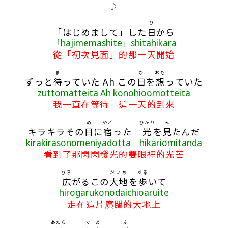
歌詞區
♪
ひ
「はじめまして」した
日
から
「hajimemashite」shitahikara
從「初次見面」的那一天開始
ま
ひ
おも
ずっと
待
っていた Ah この
日
を
想
っていた
zuttomatteita Ah konohioomotteita
我一直在等待 這一天的到來
め
やど
ひかり
み
キラキラその
目
に
宿
った
光
を
見
たんだ
kirakirasonomeniyadotta hikariomitanda
看到了那閃閃發光的雙眼裡的光芒
ひろ
だいち
ある
広
がるこの
大地
を
歩
いて
hirogarukonodaichioaruite
走在這片廣闊的大地上
あたら
で
あ
ふ