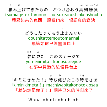
つ
あ
あ
しんけん
しょうぶ
積
み
上
げてきたもの ぶつけ
合
おう
真剣
勝負
tsumiagetekitamono butsukeaoushinkenshoubu
積累起來的東西 讓我們來一場認真的對決
と
どうしたってもう
止
まんない
doushitattemoutomannai
無論如何已經無法停止
ゆめ
み
夢
に
見
た このステージで
yumenimita konosuteejide
在夢中見過的這個舞台上
ま
わ
とき
「キミにきめた！」
待
ち
侘
びたこの
時
をさあ
「kiminikimeta！」machiwabitakonotokiosaa
「就決定是你了！」期待已久的時刻來了
Whoa-oh oh-oh oh-oh