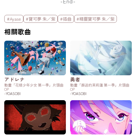
-End-
標籤欄
#Ayase
#寶可夢 朱／紫
#插曲
#精靈寶可夢 朱／紫
相關歌曲
アドレナ
勇者
動畫「花樣少年少女 第一季」片頭曲
動畫「葬送的芙莉蓮 第一季」片頭曲
OP
OP
-YOASOBI
-YOASOBI