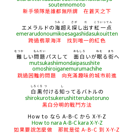
soutennomoto
新手領隊是誰都無所謂 在蒼天之下
うみ
こ
さが
だ
こう
いってん
エメラルドの
海
超
え
探
し
出
す
紅
一点
emerarudonoumikoesagashidasukouitten
跨過翡翠海洋 找到唯一的紅色
むつか
もんだい
おもしろ
ねむ
まち
難
しい
問題
パスして
面白
いが
眠
る
街
へ
mutsukashiimondaipasushite
omoshiroiganemurumachihe
跳過困難的問題 向充滿趣味的城市前進
しろ
くろ
つ
し
白
黒
付
ける
知
ってるバトルの
shirokurotsukerushitterubatoruno
黑白分明的戰鬥方法
How to なら A-B-C から X-Y-Z
How to nara A-B-C kara X-Y-Z
如果要說怎麼做 那就是從 A-B-C 到 X-Y-Z