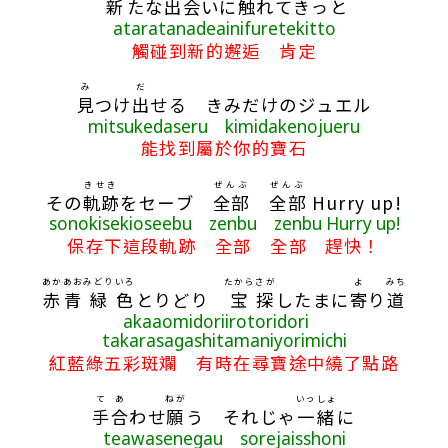
新
たな
出
会
いに
触
れてきっと
ataratanadeainifuretekitto
觸碰到新的邂逅 肯定
み
だ
見
つけ
出
せる きみだけのジュエル
mitsukedaseru kimidakenojueru
能找到屬於你的寶石
きせき
ぜんぶ
ぜんぶ
その
軌跡
をセーブ
全部
全部
Hurry up!
sonokisekioseebu zenbu zenbu Hurry up!
保存下這段軌跡 全部 全部 趕快！
あか
あお
みどり
いろ
たから
さが
よ
みち
赤
青
緑
色
とりどり
宝
探
したまに
寄
り
道
akaaomidoriirotoridori
takarasagashitamaniyorimichi
紅藍綠五彩斑斕 有時在尋寶途中繞了點路
て
あ
ねが
いっしょ
手
合
わせ
願
う それじゃ
一緒
に
teawasenegau sorejaisshoni