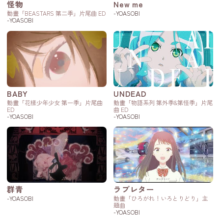
怪物
New me
動畫「BEASTARS 第二季」片尾曲 ED
-YOASOBI
-YOASOBI
BABY
UNDEAD
動畫「花樣少年少女 第一季」片尾曲
動畫「物語系列 第外季&第怪季」片尾
ED
曲 ED
-YOASOBI
-YOASOBI
群青
ラブレター
-YOASOBI
動畫「ひろがれ！いろとりどり」主
題曲
-YOASOBI