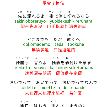
學會了換氣
さき
おぼ
ゆび
け
き
先
に
溺
れるよ
指
で
消
し
切
れるなら
sakinioboreruyo yubidekeshikirerunara
卻首先淹沒 用手指就能消失的話
とお
どこまでも ただ
遠
くへ
dokomademo tada tookuhe
無論多遠 只是遠遠的
きれい
こと
ゆ
かち
ね
つ
綺麗
事
言
うよ
価値
を
値
付
けたまま
kireikoto yuuyo kachionetsuketamama
說著漂亮話語 價值還在定價
おいでって おいでって おいでってなんで
oidette oidette oidettenande
來這裡來這裡來這裡 為什麼
あした
のが
明日
にはもう
逃
れてしまうのに