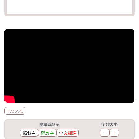
官方Youtube影片
標籤欄
#ACAね
工具欄
隱藏或顯示
字體大小
振假名
羅馬字
中文翻譯
－
＋