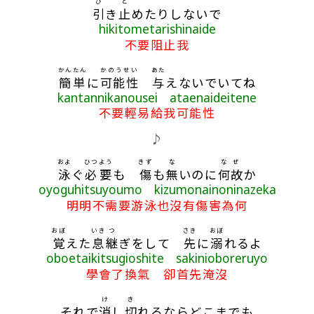
ひ
と
引
き
止
めたりしないで
hikitometarishinaide
不要阻止我
かんたん
かのうせい
あた
簡単
に
可能性
与
えないでいてね
kantannikanousei ataenaideitene
不要輕易給我可能性
♪
およ
ひつよう
きず
な
なぜ
泳
ぐ
必要
も
傷
も
無
いのに
何故
か
oyoguhitsuyoumo kizumonainoninazeka
明明不需要游泳也沒有傷害為何
おぼ
いき
つ
さき
おぼ
覚
えた
息
継
ぎをして
先
に
溺
れるよ
oboetaikitsugioshite sakinioboreruyo
學會了換氣 卻首先淹沒
け
き
それで
消
し
切
れるならどこまでも