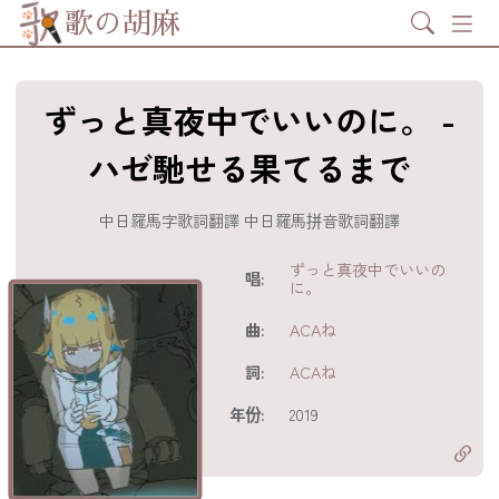
Search
歌の胡麻
ずっと真夜中でいいのに。 -
ハゼ馳せる果てるまで
中日羅馬字歌詞翻譯 中日羅馬拼音歌詞翻譯
歌詞及資訊
ずっと真夜中でいいの
唱:
に。
曲:
ACAね
詞:
ACAね
分享至
acebook
年份:
2019
分享至 X
Twitter)
分享至
hatsapp
複製鏈結