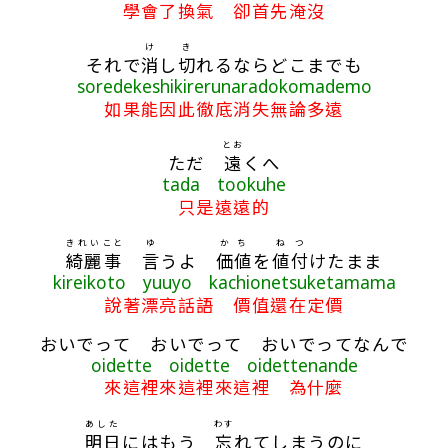
學會了換氣 卻首先淹沒
け
き
それで
消
し
切
れるならどこまでも
soredekeshikirerunaradokomademo
如果能因此徹底消失無論多遠
とお
ただ
遠
くへ
tada tookuhe
只是遠遠的
きれい
こと
ゆ
かち
ね
つ
綺麗
事
言
うよ
価値
を
値
付
けたまま
kireikoto yuuyo kachionetsuketamama
說著漂亮話語 價值還在定價
おいでって おいでって おいでってなんで
oidette oidette oidettenande
來這裡來這裡來這裡 為什麼
あした
わす
明日
にはもう
忘
れてしまうのに