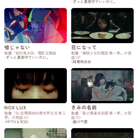
-ずっと真夜中でいいのに。
嘘じゃない
花になって
動畫「我的鬼女孩」電影主題曲
動畫「藥師少女的獨語 第一季」片頭
-ずっと真夜中でいいのに。
曲 OP
-緑黄色社会
NOX LUX
きみの名前
動畫「Re:從零開始的異世界生活 第三
動畫「盾之勇者成名錄 第一季」片尾
季」片尾曲 ED
曲 ED
-MYTH & ROID
-藤川千愛