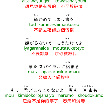
aitaiwayuugen kowasanaiyouni
想見你是有限的 不至於破壞
たし
くせ
確
かめてしまう
癖
を
tashikameteshimaukuseo
不斷去確認這個習慣
いや
たす
嫌
がらないで もう
助
けてよ
iyagaranaide moutasuketeyo
不要討厭 求你救救我
から
また スパイラルに
絡
まる
mata supairarunikaramaru
又纏入了螺旋中
きみ
はる
しょうどく
もう
君
どころじゃないよ
春
も
消毒
も
mou kimidokorojanaiyo harumo shoudokumo
已經不是你的事了 春天和消毒