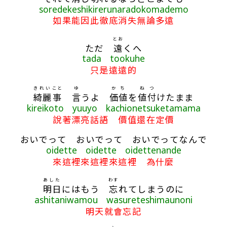
soredekeshikirerunaradokomademo
如果能因此徹底消失無論多遠
とお
ただ
遠
くへ
tada tookuhe
只是遠遠的
きれい
こと
ゆ
かち
ね
つ
綺麗
事
言
うよ
価値
を
値
付
けたまま
kireikoto yuuyo kachionetsuketamama
說著漂亮話語 價值還在定價
おいでって おいでって おいでってなんで
oidette oidette oidettenande
來這裡來這裡來這裡 為什麼
あした
わす
明日
にはもう
忘
れてしまうのに
ashitaniwamou wasureteshimaunoni
明天就會忘記