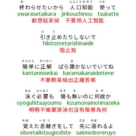
お
じんこう
ちのう
つか
終
わらせたいから
人口
知能
使
って
owarasetaikara jinkouchinou tsukatte
都想結束掉 不要用人工智能
ひ
と
引
き
止
めたりしないで
hikitometarishinaide
阻止我
かんたん
せいかい
ま
簡単
に
正解
ばら
撒
かないでいてね
kantanniseikai baramakanaideitene
不要輕易給出正確答案
およ
ひつよう
きず
な
なぜ
泳
ぐ
必要
も
傷
も
無
いのに
何故
か
oyoguhitsuyoumo kizumonainoninazeka
明明不需要游泳也沒有傷害為何
おぼ
いき
つ
さき
おぼ
覚
えた
息
継
ぎをして
先
に
溺
れるよ
oboetaikitsugioshite sakinioboreruyo