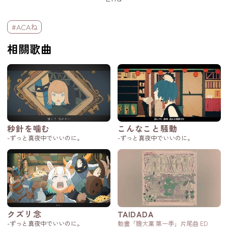
標籤欄
#ACAね
相關歌曲
秒針を噛む
こんなこと騒動
-ずっと真夜中でいいのに。
-ずっと真夜中でいいのに。
クズリ念
TAIDADA
-ずっと真夜中でいいのに。
動畫「膽大黨 第一季」片尾曲 ED