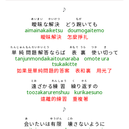
歌詞區
♪
あいまい
かいけつ
もが
曖昧
な
解決
どう
踠
いても
aimainakaiketsu doumogaitemo
曖昧解決 怎麼掙扎
たんじゅん
もんだい
かいとう
おもて
うら
つか
き
単純
問題
解答
ならば
表
裏
使
い
切
って
tanjunmondaikaitounaraba omote ura
tsukaikitte
如果是單純問題的答案 表和裏 用光了
とお
れんしゅう
く
かえ
遠
ざかる
練習
繰
り
返
すの
toozakarurenshuu kurikaesuno
遠離的練習 重複著
♪
あ
ゆうげん
こわ
会
いたいは
有限
壊
さないように