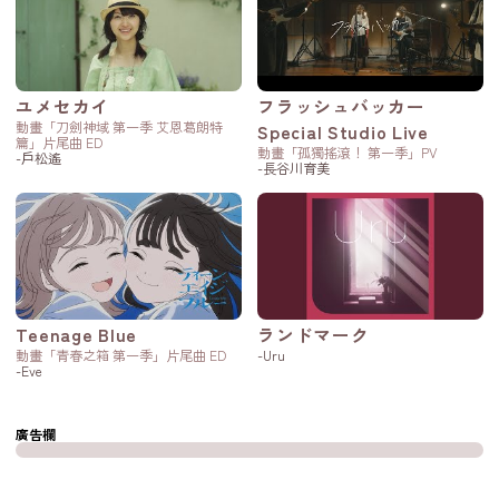
ユメセカイ
フラッシュバッカー
動畫「刀劍神域 第一季 艾恩葛朗特
Special Studio Live
篇」片尾曲 ED
動畫「孤獨搖滾！ 第一季」PV
-戶松遙
-長谷川育美
Teenage Blue
ランドマーク
動畫「青春之箱 第一季」片尾曲 ED
-Uru
-Eve
廣告欄