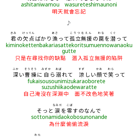
ashitaniwamou wasureteshimaunoni
明天就會忘記
♪
きみ
けってん
あさ
こりつ
むえん
わな
くぐ
君
の
欠点
ばかり
漁
って
孤立
無援
の
罠
を
潜
って
kiminokettenbakariasattekoritsumuennowanaoku
gutte
只是在尋找你的缺點 潛入孤立無援的陷阱
ふか
そうそう
みずか
おぼ
すず
かお
わら
深
い
曹操
に
自
ら
溺
れて
涼
しい
顔
で
笑
って
fukaisousounimizukaraoborete
suzushiikaodewaratte
自己淹沒在深淵中 面不改色地笑著
なみだ
こぼ
そっと
涙
を
零
すのなんで
sottonamidaokobosunonande
為什麼偷偷流淚
わた