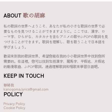
ABOUT
歌の胡麻
私の歌詞の世界へようこそ、あなたが私の小さな歌詞の世界で必
要なものを見つけることができますように。ここでは、漢字、ロ
ーマ字、ひらがな、カタカナを含むアニメの歌やJ-POPの歌詞を見
つけることができます。歌詞を理解し、歌を歌うことで日本語を
学びましょう。
歡迎來到我的歌詞世界，希望你能在我的小小歌詞世界中找到你所
需要的。在這裡，你可以找到包括漢字、羅馬字、平假名、片假名
的動漫歌曲、J-POP歌詞。通過理解歌詞和唱歌來學習日語吧。
KEEP IN TOUCH
聯絡我
kanogoma.lyrics@gmail.com
POLICY
Privacy Policy
Cookie Policy