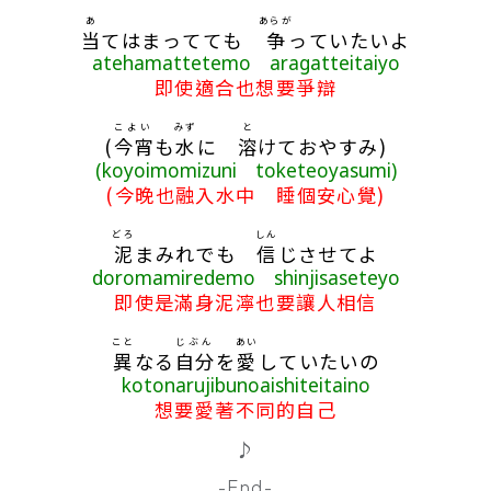
あ
あらが
当
てはまってても
争
っていたいよ
atehamattetemo aragatteitaiyo
即使適合也想要爭辯
こよい
みず
と
(
今宵
も
水
に
溶
けておやすみ)
(koyoimomizuni toketeoyasumi)
(今晚也融入水中 睡個安心覺)
どろ
しん
泥
まみれでも
信
じさせてよ
doromamiredemo shinjisaseteyo
即使是滿身泥濘也要讓人相信
こと
じぶん
あい
異
なる
自分
を
愛
していたいの
kotonarujibunoaishiteitaino
想要愛著不同的自己
♪
-End-