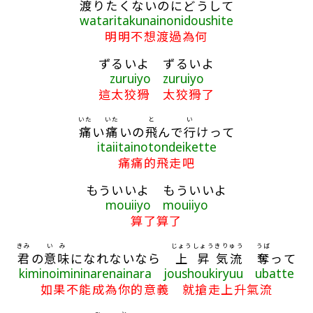
渡
りたくないのにどうして
wataritakunainonidoushite
明明不想渡過為何
ずるいよ ずるいよ
zuruiyo zuruiyo
這太狡猾 太狡猾了
いた
いた
と
い
痛
い
痛
いの
飛
んで
行
けって
itaiitainotondeikette
痛痛的飛走吧
もういいよ もういいよ
mouiiyo mouiiyo
算了算了
きみ
いみ
じょうしょう
きりゅう
うば
君
の
意味
になれないなら
上昇
気流
奪
って
kiminoimininarenainara joushoukiryuu ubatte
如果不能成為你的意義 就搶走上升氣流