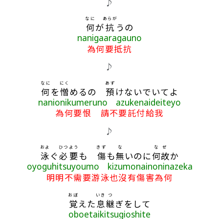
♪
なに
あらが
何
が
抗
うの
nanigaaragauno
為何要抵抗
♪
なに
にく
あず
何
を
憎
めるの
預
けないでいてよ
nanionikumeruno azukenaideiteyo
為何要恨 請不要託付給我
♪
およ
ひつよう
きず
な
なぜ
泳
ぐ
必要
も
傷
も
無
いのに
何故
か
oyoguhitsuyoumo kizumonainoninazeka
明明不需要游泳也沒有傷害為何
おぼ
いき
つ
覚
えた
息
継
ぎをして
oboetaikitsugioshite