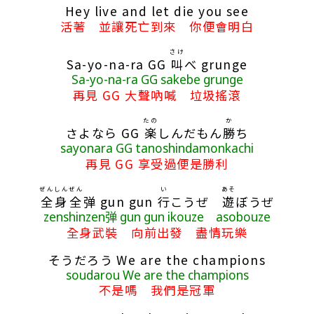
Hey live and let die you see
活著 並讓死亡到來 你便會明白
さけ
Sa-yo-na-ra GG
叫
べ grunge
Sa-yo-na-ra GG sakebe grunge
再見 GG 大聲吶喊 垃圾搖滾
たの
か
さよなら GG
楽
しんだもん
勝
ち
sayonara GG tanoshindamonkachi
再見 GG 享受過便是勝利
ぜんしん
ぜん
い
あそ
全身
全
弹 gun gun
行
こうぜ
遊
ぼうぜ
zenshinzen弹 gun gun ikouze asobouze
全身武裝 向前出發 盡情玩樂
そうだろう We are the champions
soudarou We are the champions
不是嗎 我們是冠軍