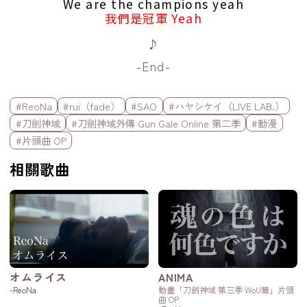
We are the champions yeah
我們是冠軍 Yeah
♪
-End-
標籤欄
#ReoNa
#rui（fade）
#SAO
#ハヤシケイ（LIVE LAB.）
#刀劍神域
#刀劍神域外傳 Gun Gale Online 第二季
#動漫
#片頭曲 OP
相關歌曲
オムライス
ANIMA
-ReoNa
動畫「刀劍神域 第三季 WoU篇」片頭
曲 OP