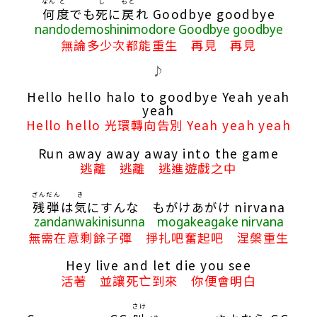
なん
ど
し
もど
何
度
でも
死
に
戻
れ Goodbye goodbye
nandodemoshinimodore Goodbye goodbye
無論多少次都能重生 再見 再見
♪
Hello hello halo to goodbye Yeah yeah
yeah
Hello hello 光環轉向告別 Yeah yeah yeah
Run away away away into the game
逃離 逃離 逃進遊戲之中
ざんだん
き
残弾
は
気
にすんな もがけあがけ nirvana
zandanwakinisunna mogakeagake nirvana
無需在意剩餘子彈 掙扎吧奮起吧 涅槃重生
Hey live and let die you see
活著 並讓死亡到來 你便會明白
さけ