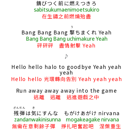
錆
びつく
前
に
燃
えつきろ
sabitsukumaenimoetsukiro
在生鏽之前燃燒殆盡
う
Bang Bang Bang
撃
ちまくれ Yeah
Bang Bang Bang uchimakure Yeah
砰砰砰 盡情射擊 Yeah
♪
Hello hello halo to goodbye Yeah yeah
yeah
Hello hello 光環轉向告別 Yeah yeah yeah
Run away away away into the game
逃離 逃離 逃進遊戲之中
ざんだん
き
残弾
は
気
にすんな もがけあがけ nirvana
zandanwakinisunna mogakeagake nirvana
無需在意剩餘子彈 掙扎吧奮起吧 涅槃重生