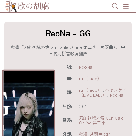
Search
歌の胡麻
ReoNa - GG
動畫「刀劍神域外傳 Gun Gale Online 第二季」片頭曲 OP 中
日羅馬拼音歌詞翻譯
歌詞及資訊
唱:
ReoNa
曲:
rui（fade）
rui（fade）
,
ハヤシケイ
詞:
（LIVE LAB.）
,
ReoNa
年份:
2024
刀劍神域外傳 Gun Gale
動漫:
Online 第二季
分享至
acebook
分類:
動漫
,
片頭曲 OP