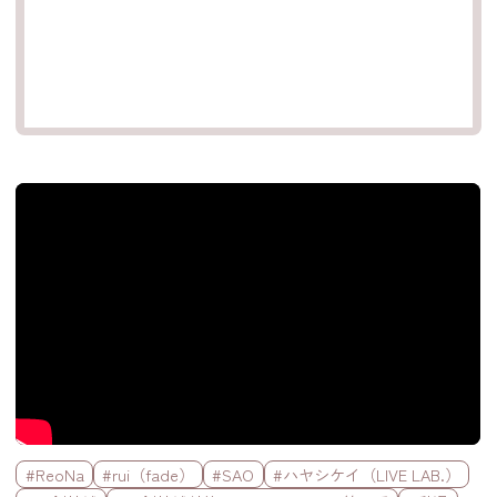
官方Youtube影片
標籤欄
#ReoNa
#rui（fade）
#SAO
#ハヤシケイ（LIVE LAB.）