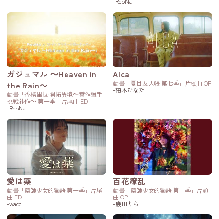
-ReoNa
ガジュマル ～Heaven in
Alca
動畫「夏目友人帳 第七季」片頭曲 OP
the Rain～
-柏木ひなた
動畫「香格里拉·開拓異境～糞作獵手
挑戰神作～ 第一季」片尾曲 ED
-ReoNa
愛は薬
百花繚乱
動畫「藥師少女的獨語 第一季」片尾
動畫「藥師少女的獨語 第二季」片頭
曲 ED
曲 OP
-wacci
-幾田りら