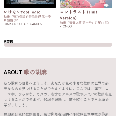
いけないfool logic
コントラスト (Half
動畫「鴨乃橋論的禁忌推理 第一季」
Version)
片頭曲 OP
動畫「青春之箱 第一季」片尾曲 ED
-UNISON SQUARE GARDEN
-TOMOO
廣告欄
ABOUT
歌の胡麻
私の歌詞の世界へようこそ、あなたが私の小さな歌詞の世界で必
要なものを見つけることができますように。ここでは、漢字、ロ
ーマ字、ひらがな、カタカナを含むアニメの歌やJ-POPの歌詞を見
つけることができます。歌詞を理解し、歌を歌うことで日本語を
学びましょう。
歡迎來到我的歌詞世界，希望你能在我的小小歌詞世界中找到你所