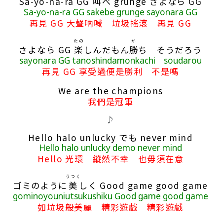
Sa-yo-na-ra GG
叫
べ grunge さよなら GG
Sa-yo-na-ra GG sakebe grunge sayonara GG
再見 GG 大聲吶喊 垃圾搖滾 再見 GG
たの
か
さよなら GG
楽
しんだもん
勝
ち そうだろう
sayonara GG tanoshindamonkachi soudarou
再見 GG 享受過便是勝利 不是嗎
We are the champions
我們是冠軍
♪
Hello halo unlucky でも never mind
Hello halo unlucky demo never mind
Hello 光環 縱然不幸 也毋須在意
うつく
ゴミのように
美
しく Good game good game
gominoyouniutsukushiku Good game good game
如垃圾般美麗 精彩遊戲 精彩遊戲