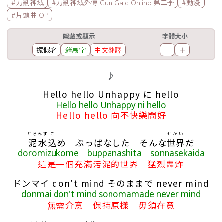
#刀劍神域
#刀劍神域外傳 Gun Gale Online 第二季
#動漫
#片頭曲 OP
工具欄
隱藏或顯示
字體大小
振假名
羅馬字
中文翻譯
－
＋
歌詞區
♪
Hello hello Unhappy に hello
Hello hello Unhappy ni hello
Hello hello 向不快樂問好
どろ
みず
こ
せかい
泥
水
込
め ぶっぱなした そんな
世界
だ
doromizukome buppanashita sonnasekaida
這是一個充滿污泥的世界 猛烈轟炸
ドンマイ don't mind そのままで never mind
donmai don't mind sonomamade never mind
無需介意 保持原樣 毋須在意