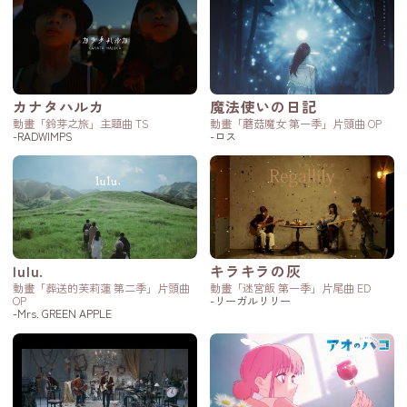
カナタハルカ
魔法使いの日記
動畫「鈴芽之旅」主題曲 TS
動畫「蘑菇魔女 第一季」片頭曲 OP
-RADWIMPS
-ロス
lulu.
キラキラの灰
動畫「葬送的芙莉蓮 第二季」片頭曲
動畫「迷宮飯 第一季」片尾曲 ED
OP
-リーガルリリー
-Mrs. GREEN APPLE