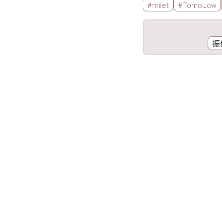
標籤欄
#milet
#TomoLow
工具欄
振
歌詞區