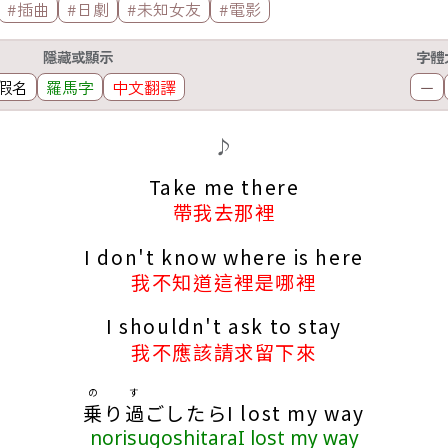
#插曲
#日劇
#未知女友
#電影
隱藏或顯示
字體
假名
羅馬字
中文翻譯
－
♪
Take me there
帶我去那裡
I don't know where is here
我不知道這裡是哪裡
I shouldn't ask to stay
我不應該請求留下來
の
す
乗
り
過
ごしたらI lost my way
norisugoshitaraI lost my way