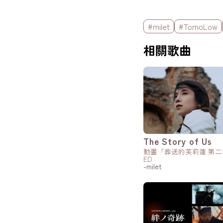
標籤欄
#milet
#TomoLow
相關歌曲
The Story of Us
動畫「葬送的芙莉蓮 第
ED
-milet