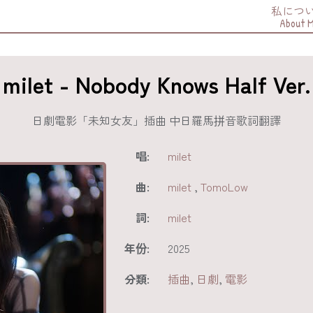
私につ
About 
milet - Nobody Knows Half Ver.
日劇電影「未知女友」插曲 中日羅馬拼音歌詞翻譯
唱:
milet
曲:
milet
,
TomoLow
詞:
milet
年份:
2025
分類:
插曲
,
日劇
,
電影