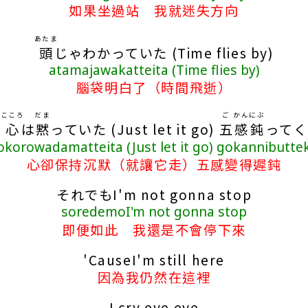
如果坐過站 我就迷失方向
あたま
頭
じゃわかっていた (Time flies by)
atamajawakatteita (Time flies by)
腦袋明白了（時間飛逝）
こころ
だま
ご
かん
にぶ
心
は
黙
っていた (Just let it go)
五
感
鈍
ってく
okorowadamatteita (Just let it go) gokannibutte
心卻保持沉默（就讓它走）五感變得遲鈍
それでもI'm not gonna stop
soredemoI'm not gonna stop
即便如此 我還是不會停下來
'CauseI'm still here
因為我仍然在這裡
I cry eye eye