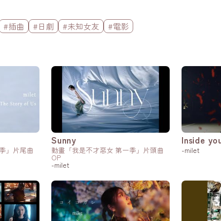
#插曲
#日劇
#未知女友
#電影
Sunny
Inside yo
二季」片尾曲
動畫「我是不才惡女 第一季」片頭曲
-milet
OP
-milet