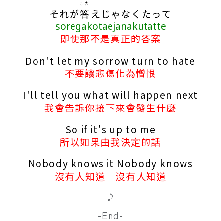
こた
それが
答
えじゃなくたって
soregakotaejanakutatte
即使那不是真正的答案
Don't let my sorrow turn to hate
不要讓悲傷化為憎恨
I'll tell you what will happen next
我會告訴你接下來會發生什麼
So if it's up to me
所以如果由我決定的話
Nobody knows it Nobody knows
沒有人知道 沒有人知道
♪
-End-