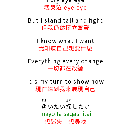
我哭泣 eye eye
But I stand tall and fight
但我仍然挺立奮戰
I know what I want
我知道自己想要什麼
Everything every change
一切都在改變
It's my turn to show now
現在輪到我來展現自己
まよ
さが
迷
いたい
探
したい
mayoitaisagashitai
想迷失 想尋找