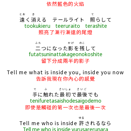
依然藍色的火焰
とお
き
て
遠
く
消
える テールライト
照
らして
tookukieru teeruraito terashite
照亮了漸行漸遠的尾燈
ふた
かげ
のこ
二
つになった
影
を
残
して
futatsuninattakageonokoshite
留下分成兩半的影子
Tell me what is inside you, inside you now
告訴我現在你內心的感覺
て
ふ
さいしょ
さいご
手
に
触
れた
最初
で
最後
でも
tenifuretasaishodesaigodemo
即使是觸碰的第一次也是最後一次
ゆる
Tell me who is inside
許
されるなら
Tell me who is inside yurusarerunara