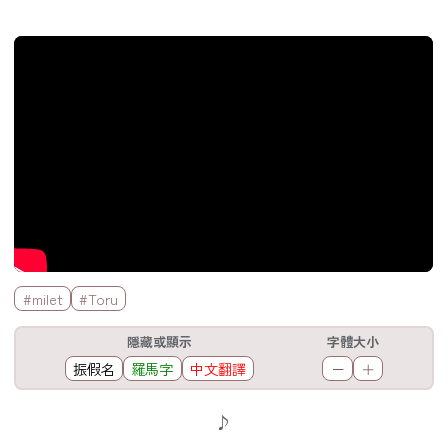
官方Youtube影片
標籤欄
#milet
#Toru
工具欄
隱藏或顯示
字體大小
振假名
羅馬字
中文翻譯
－
＋
歌詞區
♪