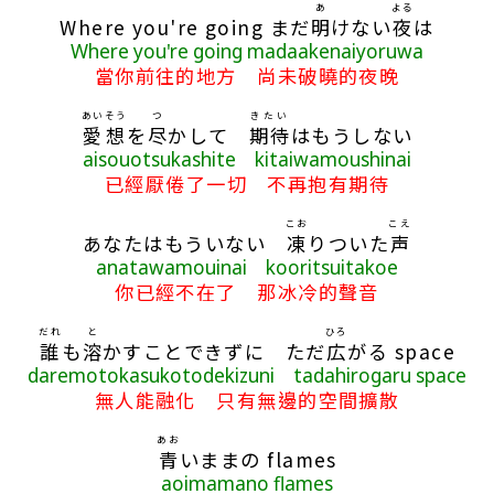
あ
よる
Where you're going まだ
明
けない
夜
は
Where you're going madaakenaiyoruwa
當你前往的地方 尚未破曉的夜晚
あい
そう
つ
きたい
愛
想
を
尽
かして
期待
はもうしない
aisouotsukashite kitaiwamoushinai
已經厭倦了一切 不再抱有期待
こお
こえ
あなたはもういない
凍
りついた
声
anatawamouinai kooritsuitakoe
你已經不在了 那冰冷的聲音
だれ
と
ひろ
誰
も
溶
かすことできずに ただ
広
がる space
daremotokasukotodekizuni tadahirogaru space
無人能融化 只有無邊的空間擴散
あお
青
いままの flames
aoimamano flames