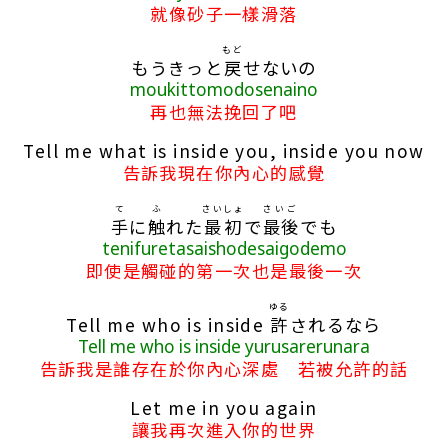
就像砂子一樣滑落
もど
もうきっと
戻
せないの
moukittomodosenaino
再也無法挽回了吧
Tell me what is inside you, inside you now
告訴我現在你內心的感覺
て
ふ
さいしょ
さいご
手
に
触
れた
最初
で
最後
でも
tenifuretasaishodesaigodemo
即使是觸碰的第一次也是最後一次
ゆる
Tell me who is inside
許
されるなら
Tell me who is inside yurusarerunara
告訴我是誰存在於你內心深處 若被允許的話
Let me in you again
讓我再次進入你的世界