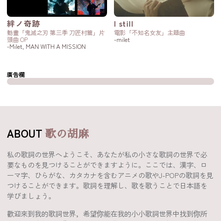
絆ノ奇跡
I still
動畫「鬼滅之刃 第三季 刀匠村篇」片
電影「不知名女友」主題曲
頭曲 OP
-milet
-Milet, MAN WITH A MISSION
廣告欄
ABOUT
歌の胡麻
私の歌詞の世界へようこそ、あなたが私の小さな歌詞の世界で必
要なものを見つけることができますように。ここでは、漢字、ロ
ーマ字、ひらがな、カタカナを含むアニメの歌やJ-POPの歌詞を見
つけることができます。歌詞を理解し、歌を歌うことで日本語を
学びましょう。
歡迎來到我的歌詞世界，希望你能在我的小小歌詞世界中找到你所