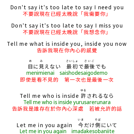
Don't say it's too late to say I need you
不要說現在已經太晚說「我需要你」
Don't say it's too late to say I miss you
不要說現在已經太晚說「我想念你」
Tell me what is inside you, inside you now
告訴我現在你內心的感覺
め
み
さいしょ
さいご
目
に
見
えない
最初
で
最後
でも
menimienai saishodesaigodemo
即使是看不見的 第一次也是最後一次
ゆる
Tell me who is inside
許
されるなら
Tell me who is inside yurusarerunara
告訴我是誰存在於你內心深處 若被允許的話
いま
そば
Let me in you again
今
だけ
側
にいて
Let me in you again imadakesobaniite