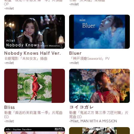
OP
-milet
-milet
Nobody Knows Half Ver.
Bluer
日劇電影「未知女友」插曲
「神戸須磨Seaworld」PV
-milet
-milet
Bliss
コイコガレ
動畫「葬送的芙莉蓮 第一季」片尾曲
動畫「鬼滅之刃 第三季 刀匠村篇」片
ED
尾曲 ED
-milet
-Milet, MAN WITH A MISSION