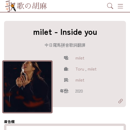
Search
歌の胡麻
milet - Inside you
中日羅馬拼音歌詞翻譯
歌詞及資訊
唱:
milet
曲:
Toru
,
milet
詞:
milet
分享至
acebook
年份:
2020
分享至 X
Twitter)
分享至
hatsapp
複製鏈結
廣告欄