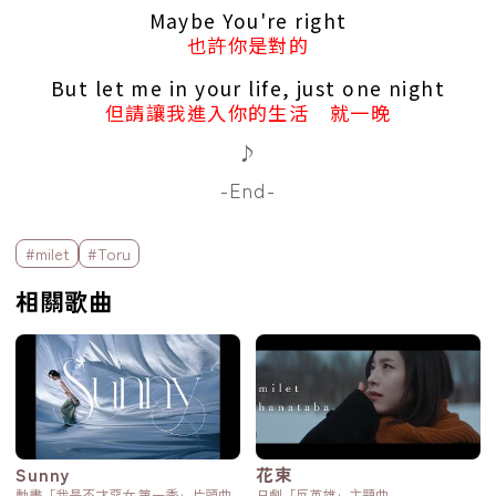
Maybe You're right
也許你是對的
But let me in your life, just one night
但請讓我進入你的生活 就一晚
♪
-End-
標籤欄
#milet
#Toru
相關歌曲
Sunny
花束
動畫「我是不才惡女 第一季」片頭曲
日劇「反英雄」主題曲