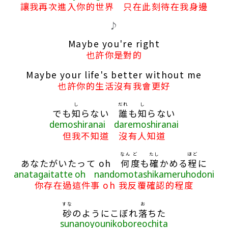
讓我再次進入你的世界 只在此刻待在我身邊
♪
Maybe you're right
也許你是對的
Maybe your life's better without me
也許你的生活沒有我會更好
し
だれ
し
でも
知
らない
誰
も
知
らない
demoshiranai daremoshiranai
但我不知道 沒有人知道
なん
ど
たし
ほど
あなたがいたって oh
何
度
も
確
かめる
程
に
anatagaitatte oh nandomotashikameruhodoni
你存在過這件事 oh 我反覆確認的程度
すな
お
砂
のようにこぼれ
落
ちた
sunanoyounikoboreochita