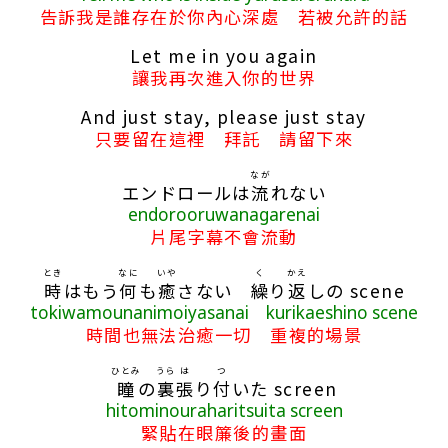
告訴我是誰存在於你內心深處 若被允許的話
Let me in you again
讓我再次進入你的世界
And just stay, please just stay
只要留在這裡 拜託 請留下來
なが
エンドロールは
流
れない
endorooruwanagarenai
片尾字幕不會流動
とき
なに
いや
く
かえ
時
はもう
何
も
癒
さない
繰
り
返
しの scene
tokiwamounanimoiyasanai kurikaeshino scene
時間也無法治癒一切 重複的場景
ひとみ
うら
は
つ
瞳
の
裏
張
り
付
いた screen
hitominouraharitsuita screen
緊貼在眼簾後的畫面