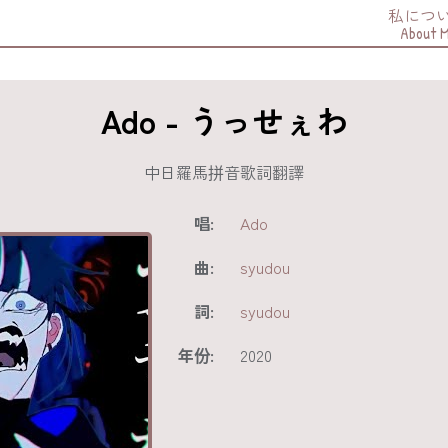
私につ
About 
Ado - うっせぇわ
中日羅馬拼音歌詞翻譯
唱:
Ado
曲:
syudou
詞:
syudou
年份:
2020