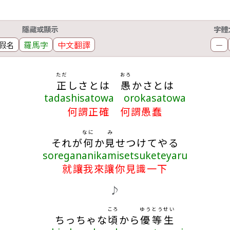
隱藏或顯示
字體
假名
羅馬字
中文翻譯
－
ただ
おろ
正
しさとは
愚
かさとは
tadashisatowa orokasatowa
何謂正確 何謂愚蠢
なに
み
それが
何
か
見
せつけてやる
soregananikamisetsuketeyaru
就讓我來讓你見識一下
♪
ころ
ゆうとうせい
ちっちゃな
頃
から
優等生