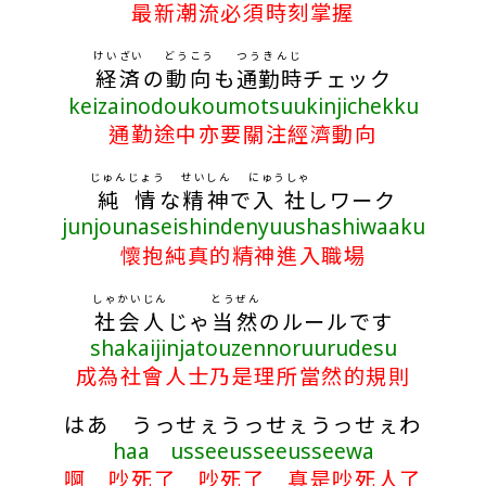
最新潮流必須時刻掌握
けいざい
どうこう
つうきんじ
経済
の
動向
も
通勤時
チェック
keizainodoukoumotsuukinjichekku
通勤途中亦要關注經濟動向
じゅんじょう
せいしん
にゅうしゃ
純情
な
精神
で
入社
しワーク
junjounaseishindenyuushashiwaaku
懷抱純真的精神進入職場
しゃかいじん
とうぜん
社会人
じゃ
当然
のルールです
shakaijinjatouzennoruurudesu
成為社會人士乃是理所當然的規則
はあ うっせぇうっせぇうっせぇわ
haa usseeusseeusseewa
啊 吵死了 吵死了 真是吵死人了