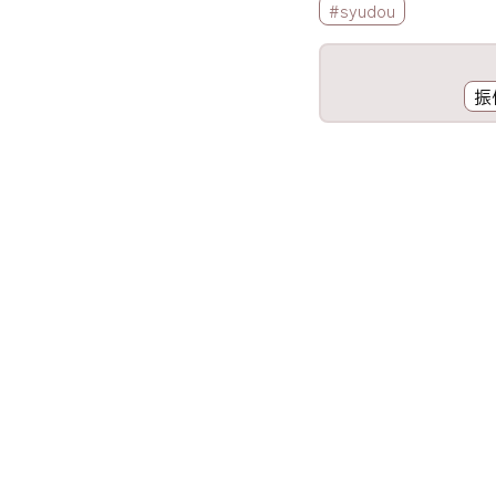
標籤欄
#syudou
工具欄
振
歌詞區