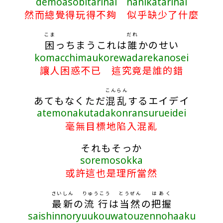
demoasobitarinai nanikatarinai
然而總覺得玩得不夠 似乎缺少了什麼
こま
だれ
困
っちまうこれは
誰
かのせい
komacchimaukorewadarekanosei
讓人困惑不已 這究竟是誰的錯
こんらん
あてもなくただ
混乱
するエイデイ
atemonakutadakonransurueidei
毫無目標地陷入混亂
それもそっか
soremosokka
或許這也是理所當然
さいしん
りゅうこう
とうぜん
はあく
最新
の
流行
は
当然
の
把握
saishinnoryuukouwatouzennohaaku