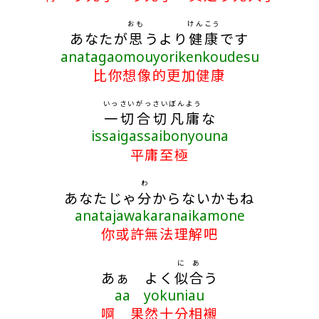
おも
けんこう
あなたが
思
うより
健康
です
anatagaomouyorikenkoudesu
比你想像的更加健康
いっさいがっさい
ぼんよう
一切合切
凡庸
な
issaigassaibonyouna
平庸至極
わ
あなたじゃ
分
からないかもね
anatajawakaranaikamone
你或許無法理解吧
に
あ
あぁ よく
似
合
う
aa yokuniau
啊 果然十分相襯