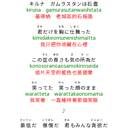
キルナ ガムラスタンは
石
畳
kiruna gamurasutanwaishitata
基律納 老城區的石板路
きみ
むね
しまい
君
だけを
胸
に
仕舞
った
kimidakeomunenishimaitta
我只把你收藏在心裡
そら
あお
き
せい
この
空
の
青
さも
気
の
所為
だ
konosoranoaosamokinoseida
這片天空的藍色也是錯覺
わら
わら
かお
笑
ってた
笑
った
顔
のまま
waratteta warattakaonomama
我笑著 一直維持著那個笑臉
♪
さいてい
ごうまん
きみ
どんよく
最低
だ
傲慢
だ
君
もみんな
貪欲
だ