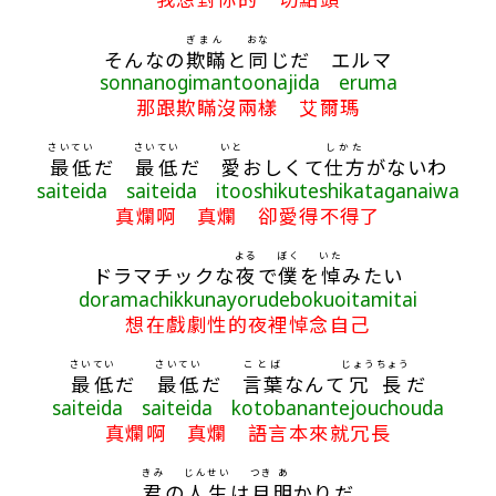
ぎまん
おな
そんなの
欺瞞
と
同
じだ エルマ
sonnanogimantoonajida eruma
那跟欺瞞沒兩樣 艾爾瑪
さいてい
さいてい
いと
しかた
最低
だ
最低
だ
愛
おしくて
仕方
がないわ
saiteida saiteida itooshikuteshikataganaiwa
真爛啊 真爛 卻愛得不得了
よる
ぼく
いた
ドラマチックな
夜
で
僕
を
悼
みたい
doramachikkunayorudebokuoitamitai
想在戲劇性的夜裡悼念自己
さいてい
さいてい
ことば
じょうちょう
最低
だ
最低
だ
言葉
なんて
冗長
だ
saiteida saiteida kotobanantejouchouda
真爛啊 真爛 語言本來就冗長
きみ
じんせい
つき
あ
君
の
人生
は
月
明
かりだ