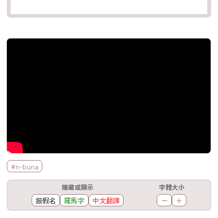
官方Youtube影片
標籤欄
#n-buna
工具欄
隱藏或顯示
字體大小
振假名
羅馬字
中文翻譯
－
＋