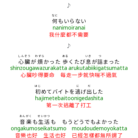
歌詞區
♪
なに
何
もいらない
nanimoiranai
我什麼都不需要
♪
しんぞう
わずら
ある
いき
つ
心臓
が
煩
かった
歩
くたび
息
が
詰
まった
shinzougawazurakatta arukutabiikigatsumatta
心臟吵得要命 每走一步就快喘不過氣
はじ
に
だ
初
めてバイトを
逃
げ
出
した
hajimetebaitoonigedashita
第一次逃離了打工
おんがく
せいかつ
音楽
も
生活
も もうどうでもよかった
ongakumoseikatsumo moudoudemoyokatta
音樂也好 生活也好 已經怎樣都無所謂了