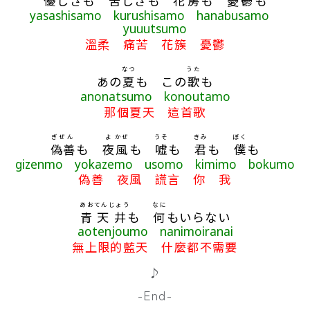
優
しさも
苦
しさも
花房
も
憂鬱
も
yasashisamo kurushisamo hanabusamo
yuuutsumo
溫柔 痛苦 花簇 憂鬱
なつ
うた
あの
夏
も この
歌
も
anonatsumo konoutamo
那個夏天 這首歌
ぎぜん
よ
かぜ
うそ
きみ
ぼく
偽善
も
夜
風
も
嘘
も
君
も
僕
も
gizenmo yokazemo usomo kimimo bokumo
偽善 夜風 謊言 你 我
あお
てんじょう
なに
青
天井
も
何
もいらない
aotenjoumo nanimoiranai
無上限的藍天 什麼都不需要
♪
-End-