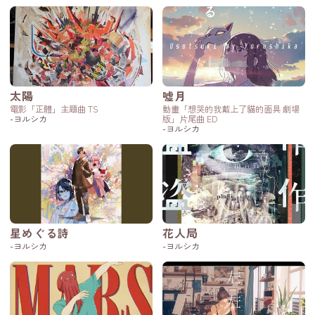
太陽
嘘月
電影「正體」主題曲 TS
動畫「想哭的我戴上了貓的面具 劇場
-ヨルシカ
版」片尾曲 ED
-ヨルシカ
星めぐる詩
花人局
-ヨルシカ
-ヨルシカ