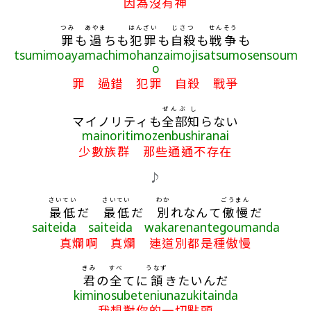
因為沒有神
つみ
あやま
はんざい
じさつ
せんそう
罪
も
過
ちも
犯罪
も
自殺
も
戦争
も
tsumimoayamachimohanzaimojisatsumosensoum
o
罪 過錯 犯罪 自殺 戰爭
ぜんぶ
し
マイノリティも
全部
知
らない
mainoritimozenbushiranai
少數族群 那些通通不存在
♪
さいてい
さいてい
わか
ごうまん
最低
だ
最低
だ
別
れなんて
傲慢
だ
saiteida saiteida wakarenantegoumanda
真爛啊 真爛 連道別都是種傲慢
きみ
すべ
うなず
君
の
全
てに
頷
きたいんだ
kiminosubeteniunazukitainda
我想對你的一切點頭