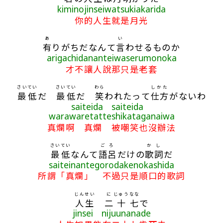
kiminojinseiwatsukiakarida
你的人生就是月光
あ
い
有
りがちだなんて
言
わせるものか
arigachidananteiwaserumonoka
才不讓人說那只是老套
さいてい
さいてい
わら
しかた
最低
だ
最低
だ
笑
われたって
仕方
がないわ
saiteida saiteida
warawaretatteshikataganaiwa
真爛啊 真爛 被嘲笑也沒辦法
さいてい
ごろ
かし
最低
なんて
語呂
だけの
歌詞
だ
saiteinantegorodakenokashida
所謂「真爛」 不過只是順口的歌詞
じんせい
に
じゅう
なな
人生
二
十
七
で
jinsei nijuunanade