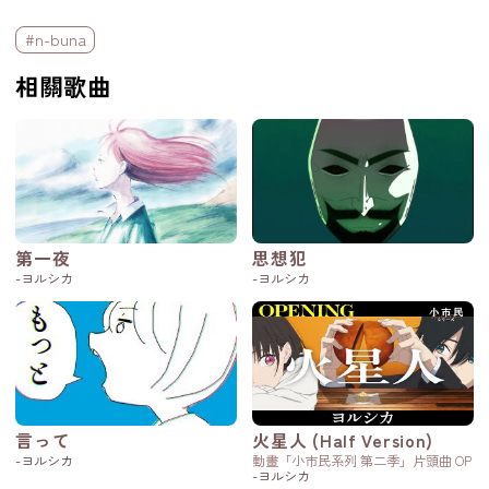
標籤欄
#n-buna
相關歌曲
第一夜
思想犯
-ヨルシカ
-ヨルシカ
言って
火星人 (Half Version)
-ヨルシカ
動畫「小市民系列 第二季」片頭曲 OP
-ヨルシカ