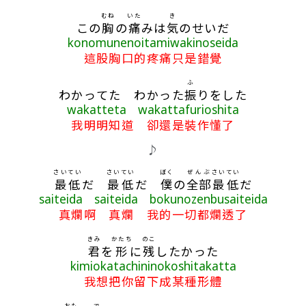
むね
いた
き
この
胸
の
痛
みは
気
のせいだ
konomunenoitamiwakinoseida
這股胸口的疼痛只是錯覺
ふ
わかってた わかった
振
りをした
wakatteta wakattafurioshita
我明明知道 卻還是裝作懂了
♪
さいてい
さいてい
ぼく
ぜんぶ
さいてい
最低
だ
最低
だ
僕
の
全部
最低
だ
saiteida saiteida bokunozenbusaiteida
真爛啊 真爛 我的一切都爛透了
きみ
かたち
のこ
君
を
形
に
残
したかった
kimiokatachininokoshitakatta
我想把你留下成某種形體
おも
で