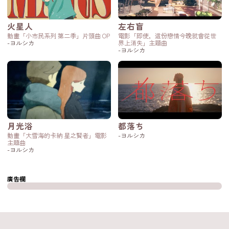
火星人
左右盲
動畫「小市民系列 第二季」片頭曲 OP
電影「即使，這份戀情今晚就會從世
-ヨルシカ
界上消失」主題曲
-ヨルシカ
月光浴
都落ち
動畫「大雪海的卡納 星之賢者」電影
-ヨルシカ
主題曲
-ヨルシカ
廣告欄