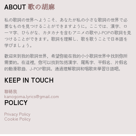
ABOUT
歌の胡麻
私の歌詞の世界へようこそ、あなたが私の小さな歌詞の世界で必
要なものを見つけることができますように。ここでは、漢字、ロ
ーマ字、ひらがな、カタカナを含むアニメの歌やJ-POPの歌詞を見
つけることができます。歌詞を理解し、歌を歌うことで日本語を
学びましょう。
歡迎來到我的歌詞世界，希望你能在我的小小歌詞世界中找到你所
需要的。在這裡，你可以找到包括漢字、羅馬字、平假名、片假名
的動漫歌曲、J-POP歌詞。通過理解歌詞和唱歌來學習日語吧。
KEEP IN TOUCH
聯絡我
kanogoma.lyrics@gmail.com
POLICY
Privacy Policy
Cookie Policy