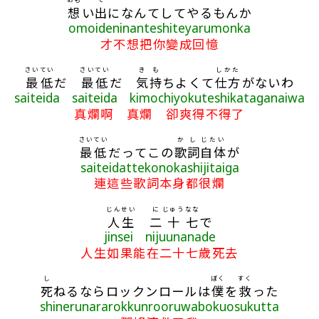
想
い
出
になんてしてやるもんか
omoideninanteshiteyarumonka
才不想把你變成回憶
さいてい
さいてい
き
も
しかた
最低
だ
最低
だ
気
持
ちよくて
仕方
がないわ
saiteida saiteida kimochiyokuteshikataganaiwa
真爛啊 真爛 卻爽得不得了
さいてい
かし
じたい
最低
だってこの
歌詞
自体
が
saiteidattekonokashijitaiga
連這些歌詞本身都很爛
じんせい
に
じゅう
なな
人生
二
十
七
で
jinsei nijuunanade
人生如果能在二十七歲死去
し
ぼく
すく
死
ねるならロックンロールは
僕
を
救
った
shinerunararokkunrooruwabokuosukutta