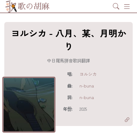
Search
歌の胡麻
ヨルシカ - 八月、某、月明か
り
中日羅馬拼音歌詞翻譯
歌詞及資訊
唱:
ヨルシカ
曲:
n-buna
詞:
n-buna
分享至
acebook
年份:
2025
分享至 X
Twitter)
分享至
hatsapp
複製鏈結