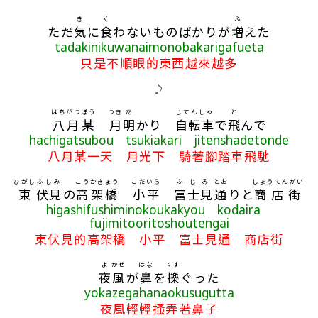
き
く
ふ
ただ
気
に
食
わないものばかりが
増
えた
tadakinikuwanaimonobakarigafueta
只是不順眼的東西越來越多
♪
はち
がつ
ぼう
つき
あ
じてんしゃ
と
八
月
某
月
明
かり
自転車
で
飛
んで
hachigatsubou tsukiakari jitenshadetonde
八月某一天 月光下 騎著腳踏車飛馳
ひがし
ふしみ
こうかきょう
こだいら
ふじみ
とお
しょうてんがい
東
伏見
の
高架橋
小平
富士見
通
りと
商店街
higashifushiminokoukakyou kodaira
fujimitooritoshoutengai
東伏見的高架橋 小平 富士見通 商店街
よ
かぜ
はな
くす
夜
風
が
鼻
を
擽
ぐった
yokazegahanaokusugutta
夜風輕輕搔弄著鼻子