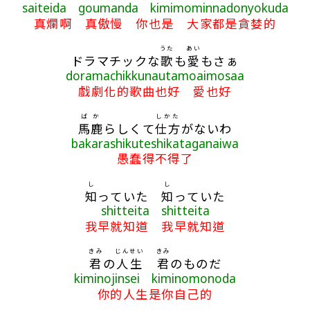
saiteida goumanda kimimominnadonyokuda
真爛啊 真傲慢 你也是 大家都是貪婪的
うた
あい
ドラマチックな
歌
も
愛
もさぁ
doramachikkunautamoaimosaa
戲劇化的歌曲也好 愛也好
ばか
しかた
馬鹿
らしくて
仕方
がないわ
bakarashikuteshikataganaiwa
愚蠢得不得了
し
し
知
っていた
知
っていた
shitteita shitteita
我早就知道 我早就知道
きみ
じんせい
きみ
君
の
人生
君
のものだ
kiminojinsei kiminomonoda
你的人生是你自己的