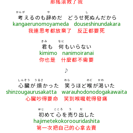
那搖滾救了我
かんが
や
し
考
えるのも
辞
めだ どうせ
死
ぬんだから
kangaerunomoyameda douseshinundakara
我連思考都放棄了 反正都要死
きみ
なに
君
も
何
もいらない
kimimo nanimoiranai
你也是 什麼都不需要
♪
しんぞう
うるさ
わら
のど
かわ
心臓
が
煩
かった
笑
うほど
喉
が
渇
いた
shinzougaurusakatta warauhodonodogakawaita
心臟吵得要命 笑到喉嚨乾得發痛
はじ
こころ
う
だ
初
めて
心
を
売
り
出
した
hajimetekokoroouridashita
第一次把自己的心拿去賣