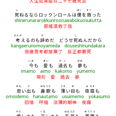
人生如果能在二十七歲死去
し
ぼく
すく
死
ねるならロックンロールは
僕
を
救
った
shinerunararokkunrooruwabokuosukutta
那搖滾救了我
かんが
や
し
考
えるのも
辞
めだ どうせ
死
ぬんだから
kangaerunomoyameda douseshinundakara
我連思考都放棄了 反正都要死
いま
あい
かこ
ゆめ
今
も
愛
も
過去
も
夢
も
imamo aimo kakomo yumemo
現在 愛 過去 夢
おも
で
はな
うた
うす
め
よ
かす
思
い
出
も
鼻
歌
も
薄
い
目
も
夜
霞
も
omoidemo hanautamo usuimemo yokasumo
回憶 哼唱 淡薄的眼神 夜霧
やさ
くる
はなぶさ
ゆううつ