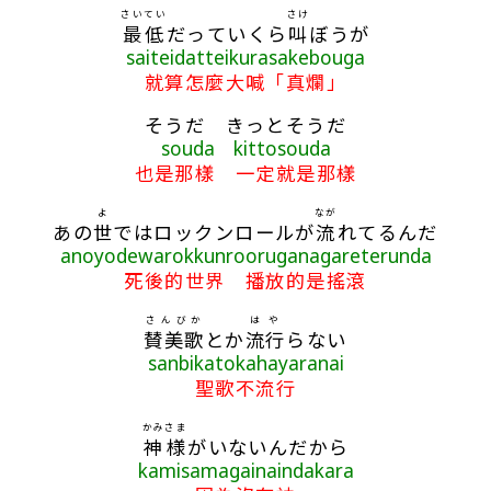
さいてい
さけ
最低
だっていくら
叫
ぼうが
saiteidatteikurasakebouga
就算怎麼大喊「真爛」
そうだ きっとそうだ
souda kittosouda
也是那樣 一定就是那樣
よ
なが
あの
世
ではロックンロールが
流
れてるんだ
anoyodewarokkunrooruganagareterunda
死後的世界 播放的是搖滾
さんびか
はや
賛美歌
とか
流行
らない
sanbikatokahayaranai
聖歌不流行
かみ
さま
神
様
がいないんだから
kamisamagainaindakara