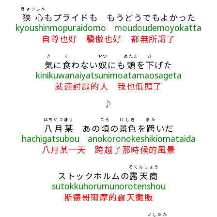
きょうしん
狭心
もプライドも もうどうでもよかった
kyoushinmopuraidomo moudoudemoyokatta
自尊也好 驕傲也好 都無所謂了
き
く
やつ
あたま
さ
気
に
食
わない
奴
にも
頭
を
下
げた
kinikuwanaiyatsunimoatamaosageta
就連討厭的人 我也低頭了
♪
はち
がつ
ぼう
ころ
けしき
また
八
月
某
あの
頃
の
景色
を
跨
いだ
hachigatsubou anokoronokeshikiomataida
八月某一天 跨越了那時候的風景
ろてんしょう
ストックホルムの
露天商
sutokkuhorumunorotenshou
斯德哥爾摩的露天攤販
いし
たた