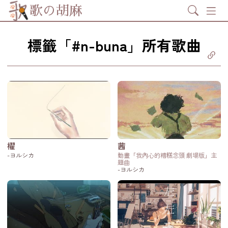
Search
歌の胡麻
標籤「#n-buna」所有歌曲
分享至
ebook
享至 X
itter)
分享至
tsapp
製鏈結
櫂
茜
-ヨルシカ
動畫「我內心的糟糕念頭 劇場版」主
題曲
-ヨルシカ