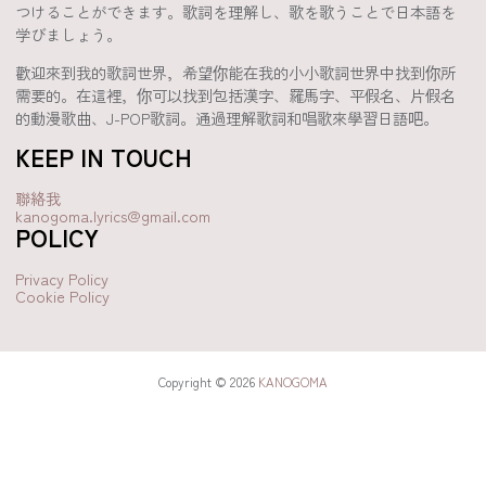
つけることができます。歌詞を理解し、歌を歌うことで日本語を
学びましょう。
歡迎來到我的歌詞世界，希望你能在我的小小歌詞世界中找到你所
需要的。在這裡，你可以找到包括漢字、羅馬字、平假名、片假名
的動漫歌曲、J-POP歌詞。通過理解歌詞和唱歌來學習日語吧。
KEEP IN TOUCH
聯絡我
kanogoma.lyrics@gmail.com
POLICY
Privacy Policy
Cookie Policy
Copyright © 2026
KANOGOMA