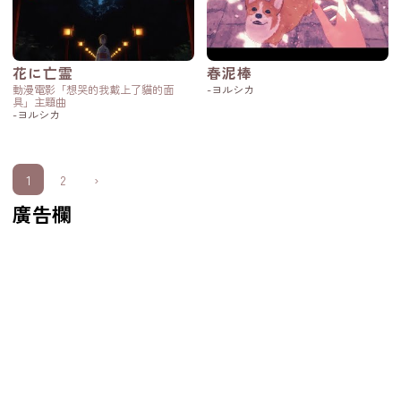
花に亡霊
春泥棒
動漫電影「想哭的我戴上了貓的面
-ヨルシカ
具」主題曲
-ヨルシカ
1
2
›
廣告欄