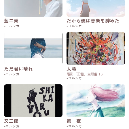
藍二乗
だから僕は音楽を辞めた
-ヨルシカ
-ヨルシカ
ただ君に晴れ
太陽
-ヨルシカ
電影「正體」主題曲 TS
-ヨルシカ
又三郎
第一夜
-ヨルシカ
-ヨルシカ