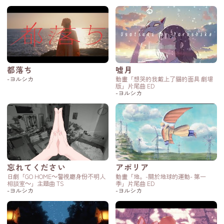
都落ち
嘘月
-ヨルシカ
動畫「想哭的我戴上了貓的面具 劇場
版」片尾曲 ED
-ヨルシカ
忘れてください
アポリア
日劇「GO HOME～警視廳身份不明人
動畫「地。-關於地球的運動- 第一
相談室～」主題曲 TS
季」片尾曲 ED
-ヨルシカ
-ヨルシカ