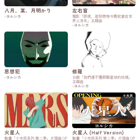
八月、某、月明かり
左右盲
-ヨルシカ
電影「即使，這份戀情今晚就會從世
界上消失」主題曲
-ヨルシカ
思想犯
修羅
-ヨルシカ
日劇「我們還不懂那顆星球的校規」
主題曲
-ヨルシカ
火星人
火星人 (Half Version)
動畫「小市民系列 第二季」片頭曲 OP
動畫「小市民系列 第二季」片頭曲 OP