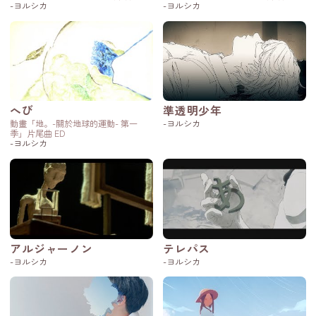
-ヨルシカ
-ヨルシカ
へび
準透明少年
動畫「地。-關於地球的運動- 第一
-ヨルシカ
季」片尾曲 ED
-ヨルシカ
アルジャーノン
テレパス
-ヨルシカ
-ヨルシカ