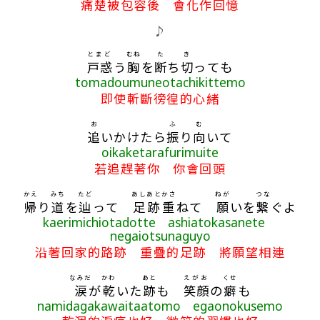
痛楚被包容後 會化作回憶
♪
とまど
むね
た
き
戸惑
う
胸
を
断
ち
切
っても
tomadoumuneotachikittemo
即使斬斷徬徨的心緒
お
ふ
む
追
いかけたら
振
り
向
いて
oikaketarafurimuite
若追趕著你 你會回頭
かえ
みち
たど
あしあと
かさ
ねが
つな
帰
り
道
を
辿
って
足跡
重
ねて
願
いを
繋
ぐよ
kaerimichiotadotte ashiatokasanete
negaiotsunaguyo
沿著回家的路跡 重疊的足跡 將願望相連
なみだ
かわ
あと
えがお
くせ
涙
が
乾
いた
跡
も
笑顔
の
癖
も
namidagakawaitaatomo egaonokusemo