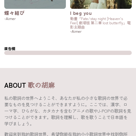
蝶々結び
I beg you
-Aimer
動畫「Fate/stay night [Heaven's
Feel] 劇場版 第二章 lost butterfly」電
影主題曲
-Aimer
廣告欄
ABOUT
歌の胡麻
私の歌詞の世界へようこそ、あなたが私の小さな歌詞の世界で必
要なものを見つけることができますように。ここでは、漢字、ロ
ーマ字、ひらがな、カタカナを含むアニメの歌やJ-POPの歌詞を見
つけることができます。歌詞を理解し、歌を歌うことで日本語を
学びましょう。
歡迎來到我的歌詞世界，希望你能在我的小小歌詞世界中找到你所