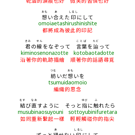
乾涸的淚痕也好 微笑的習慣也好
おも
あ
しるし
想
い
合
えた
印
にして
omoiaetashirushinishite
都將成為彼此的印記
きみ
せん
ことば
たど
君
の
線
をなぞって
言葉
を
辿
って
kiminosenonazotte kotobaotadotte
沿著你的軌跡描繪 順著你的話語尋覓
つむ
おも
紡
いだ
想
いを
tsumuidaomoio
編織的思念
むす
なお
ゆび
ふ
結
び
直
すように そっと
指
に
触
れたら
musubinaosuyouni sottoyubinifuretara
如同重新繫起一樣 輕輕觸碰你的指尖
あ
しるし
ずっと
褪
せない
印
にして