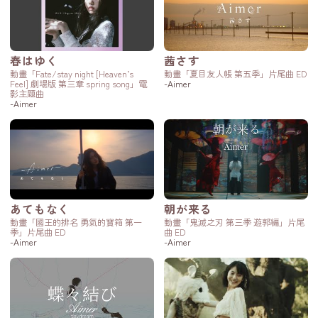
春はゆく
茜さす
動畫「Fate/stay night [Heaven’s
動畫「夏目友人帳 第五季」片尾曲 ED
Feel] 劇場版 第三章 spring song」電
-Aimer
影主題曲
-Aimer
あてもなく
朝が来る
動畫「國王的排名 勇氣的寶箱 第一
動畫「鬼滅之刃 第三季 遊郭編」片尾
季」片尾曲 ED
曲 ED
-Aimer
-Aimer