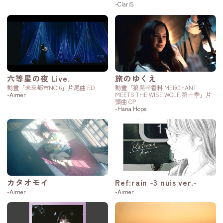
-ClariS
六等星の夜 Live.
旅のゆくえ
動畫「未來都市NO.6」片尾曲 ED
動畫「狼與辛香料 MERCHANT
-Aimer
MEETS THE WISE WOLF 第一季」片
頭曲 OP
-Hana Hope
カタオモイ
Ref:rain -3 nuis ver.-
-Aimer
-Aimer