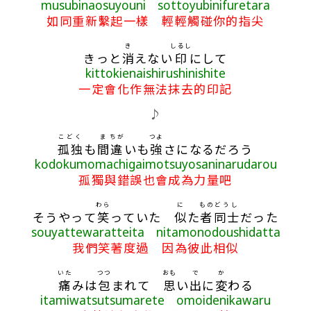
musubinaosuyouni sottoyubinifuretara
如同重新繫起一樣 輕輕觸碰你的指尖
き
しるし
きっと
消
えない
印
にして
kittokienaishirushinishite
一定會化作無法抹去的印記
♪
こどく
ま
ちが
つよ
孤独
も
間
違
いも
強
さになるだろう
kodokumomachigaimotsuyosaninarudarou
孤獨與錯誤也會成為力量吧
わら
に
もの
どうし
そうやって
笑
っていた
似
た
者
同士
だった
souyattewaratteita nitamonodoushidatta
我們笑著度過 因為彼此相似
いた
つつ
おも
で
か
痛
みは
包
まれて
思
い
出
に
変
わる
itamiwatsutsumarete omoidenikawaru