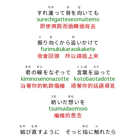
ちが
せ
む
すれ
違
って
背
を
向
いても
surechigatteseomuitemo
即使擦肩而過轉過背去
ふ
む
お
振
り
向
くから
追
いかけて
furimukukaraoikakete
我會回頭 所以請追上來
きみ
せん
ことば
たど
君
の
線
をなぞって
言葉
を
辿
って
kiminosenonazotte kotobaotadotte
沿著你的軌跡描繪 順著你的話語尋覓
つむ
おも
紡
いだ
想
いを
tsumuidaomoio
編織的思念
むす
なお
ゆび
ふ
結
び
直
すように そっと
指
に
触
れたら