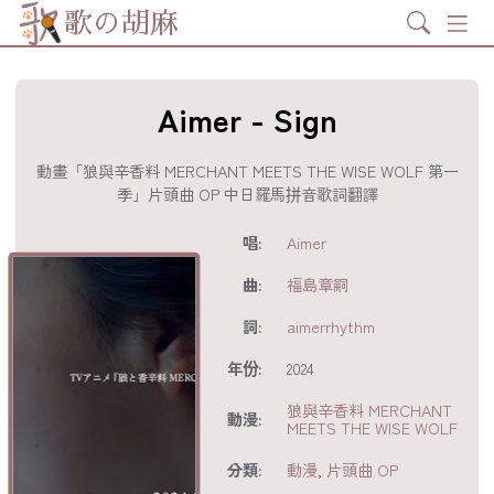
Search
歌の胡麻
Aimer - Sign
動畫「狼與辛香料 MERCHANT MEETS THE WISE WOLF 第一
季」片頭曲 OP 中日羅馬拼音歌詞翻譯
歌詞及資訊
唱:
Aimer
曲:
福島章嗣
詞:
aimerrhythm
年份:
2024
狼與辛香料 MERCHANT
動漫:
MEETS THE WISE WOLF
分享至
acebook
分類:
動漫
,
片頭曲 OP
分享至 X