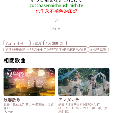
zuttoasenaishirushinishite
化作永不褪色的印記
♪
-End-
標籤欄
#aimerrhythm
#動漫
#片頭曲 OP
#狼與辛香料 MERCHANT MEETS THE WISE WOLF
#福島章嗣
相關歌曲
残響散歌
アンダンテ
動畫「鬼滅之刃 第二季 遊郭編」片頭
動畫「狼與辛香料 MERCHANT
曲 OP
MEETS THE WISE WOLF 第一季」片
-Aimer
尾曲 ED