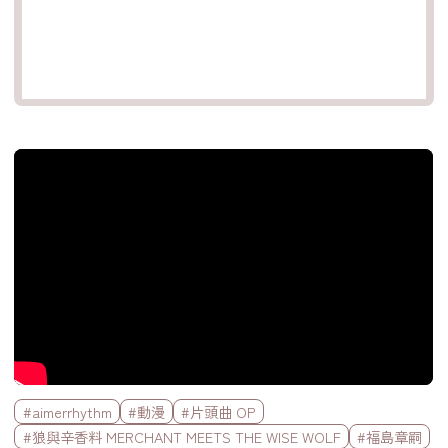
官方Youtube影片
標籤欄
#aimerrhythm
#動漫
#片頭曲 OP
#狼與辛香料 MERCHANT MEETS THE WISE WOLF
#福島章嗣