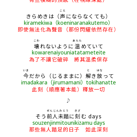
こえ
きらめきは（
声
にならなくても）
kiramekiwa（koeninaranakutemo）
即使無法化為聲音（那份閃耀依然存在）
こわ
あたた
壊
れないように
温
めていて
kowarenaiyouniatatameteite
為了不讓它破碎 將其溫柔保存
いま
と
はな
今
だから（じるままに）
解
き
放
って
imadakara（jirumamani）tokihanatte
此刻（順應著本能）釋放一切
♪
ぜんじんみとう
きざ
そう
前人未踏
に
刻
む days
souzenjinmitounikizamu days
那些無人踏足的日子 如此深刻