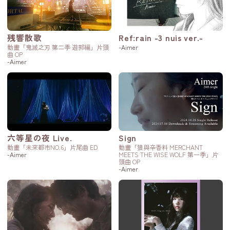
残響散歌
Ref:rain -3 nuis ver.-
動畫「鬼滅之刃 第二季 遊郭編」片頭
-Aimer
曲 OP
-Aimer
六等星の夜 Live.
Sign
動畫「未來都市NO.6」片尾曲 ED
動畫「狼與辛香料 MERCHANT
-Aimer
MEETS THE WISE WOLF 第一季」片
頭曲 OP
-Aimer