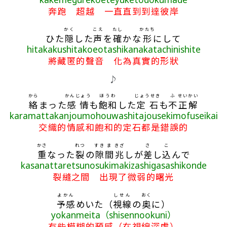
奔跑 超越 一直直到到達彼岸
かく
こえ
たし
かたち
ひた
隠
した
声
を
確
かな
形
にして
hitakakushitakoeotashikanakatachinishite
將藏匿的聲音 化為真實的形狀
♪
から
かんじょう
ほうわ
じょうせき
ふ
せいかい
絡
まった
感情
も
飽和
した
定石
も
不
正解
karamattakanjoumohouwashitajousekimofuseikai
交織的情感和飽和的定石都是錯誤的
かさ
れつ
すき
ま
きざ
さ
こ
重
なった
裂
の
隙
間
兆
しが
差
し
込
んで
kasanattaretsunosukimakizashigasashikonde
裂縫之間 出現了微弱的曙光
よかん
しせん
おく
予感
めいた（
視線
の
奥
に）
yokanmeita（shisennookuni）
有些模糊的預感（在視線深處）