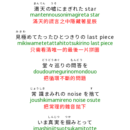
まんてん
うそ
満天
の
嘘
にまぎれた star
mantennousonimagireta star
滿天的謊言之中隱藏著星辰
みきわ
見極
めてたったひとつきりの last piece
mikiwametetattahitotsukirino last piece
只需看清唯一的最後一片拼圖
どうどう
めぐ
もんどう
堂々
巡
りの
問答
を
doudoumegurinomondouo
把循環不斷的問題
じょうしき
す
常識
まみれの noise を
捨
て
joushikimamireno noise osute
把常理的雜音拋下
しんじつ
つか
いま
真実
を
掴
みとって
imashinjitsuotsukamitotte