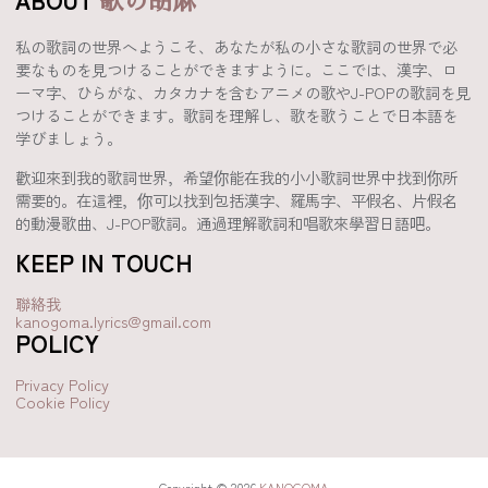
歌の胡麻
私の歌詞の世界へようこそ、あなたが私の小さな歌詞の世界で必
要なものを見つけることができますように。ここでは、漢字、ロ
ーマ字、ひらがな、カタカナを含むアニメの歌やJ-POPの歌詞を見
つけることができます。歌詞を理解し、歌を歌うことで日本語を
学びましょう。
歡迎來到我的歌詞世界，希望你能在我的小小歌詞世界中找到你所
需要的。在這裡，你可以找到包括漢字、羅馬字、平假名、片假名
的動漫歌曲、J-POP歌詞。通過理解歌詞和唱歌來學習日語吧。
KEEP IN TOUCH
聯絡我
kanogoma.lyrics@gmail.com
POLICY
Privacy Policy
Cookie Policy
Copyright © 2026
KANOGOMA