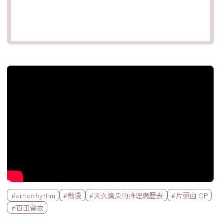
官方Youtube影片
標籤欄
#aimerrhythm
#動漫
#天久鷹央的推理病歷表
#片頭曲 OP
#百田留衣