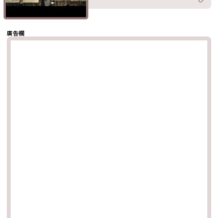
分享至
hatsapp
複製鏈結
廣告欄