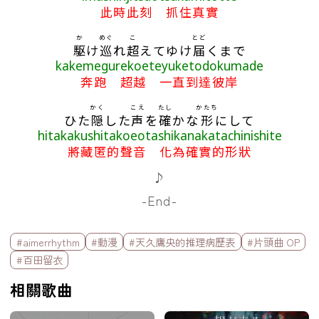
此時此刻 抓住真實
か
めぐ
こ
とど
駆
け
巡
れ
超
えてゆけ
届
くまで
kakemegurekoeteyuketodokumade
奔跑 超越 一直到達彼岸
かく
こえ
たし
かたち
ひた
隠
した
声
を
確
かな
形
にして
hitakakushitakoeotashikanakatachinishite
將藏匿的聲音 化為確實的形狀
♪
-End-
標籤欄
#aimerrhythm
#動漫
#天久鷹央的推理病歷表
#片頭曲 OP
#百田留衣
相關歌曲