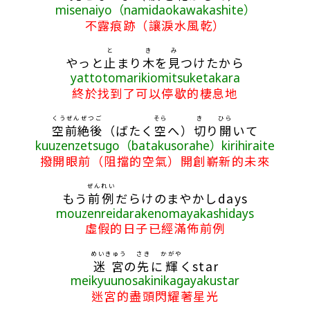
misenaiyo（namidaokawakashite）
不露痕跡（讓淚水風乾）
と
き
み
やっと
止
まり
木
を
見
つけたから
yattotomarikiomitsuketakara
終於找到了可以停歇的棲息地
くうぜんぜつご
そら
き
ひら
空前絶後
（ばたく
空
へ）
切
り
開
いて
kuuzenzetsugo（batakusorahe）kirihiraite
撥開眼前（阻擋的空氣）開創嶄新的未來
ぜんれい
もう
前例
だらけのまやかしdays
mouzenreidarakenomayakashidays
虛假的日子已經滿佈前例
めいきゅう
さき
かがや
迷宮
の
先
に
輝
くstar
meikyuunosakinikagayakustar
迷宮的盡頭閃耀著星光