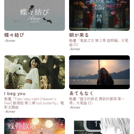
蝶々結び
朝が来る
-Aimer
動畫「鬼滅之刃 第三季 遊郭編」片尾
曲 ED
-Aimer
I beg you
あてもなく
動畫「Fate/stay night [Heaven's
動畫「國王的排名 勇氣的寶箱 第一
Feel] 劇場版 第二章 lost butterfly」電
季」片尾曲 ED
影主題曲
-Aimer
-Aimer