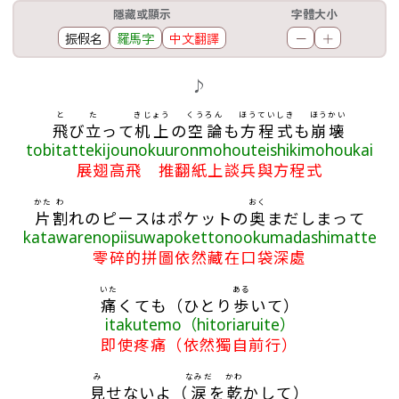
工具欄
隱藏或顯示
字體大小
振假名
羅馬字
中文翻譯
－
＋
歌詞區
♪
と
た
きじょう
くう
ろん
ほうていしき
ほうかい
飛
び
立
って
机上
の
空
論
も
方程式
も
崩壊
tobitattekijounokuuronmohouteishikimohoukai
展翅高飛 推翻紙上談兵與方程式
かた
わ
おく
片
割
れのピースはポケットの
奥
まだしまって
katawarenopiisuwapokettonookumadashimatte
零碎的拼圖依然藏在口袋深處
いた
ある
痛
くても（ひとり
歩
いて）
itakutemo（hitoriaruite）
即使疼痛（依然獨自前行）
み
なみだ
かわ
見
せないよ（
涙
を
乾
かして）