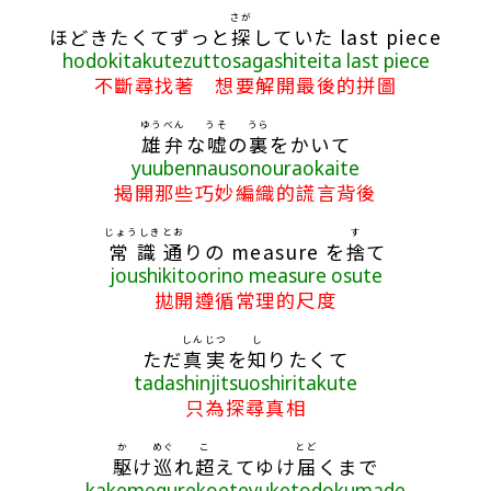
さが
ほどきたくてずっと
探
していた last piece
hodokitakutezuttosagashiteita last piece
不斷尋找著 想要解開最後的拼圖
ゆうべん
うそ
うら
雄弁
な
嘘
の
裏
をかいて
yuubennausonouraokaite
揭開那些巧妙編織的謊言背後
じょうしき
とお
す
常識
通
りの measure を
捨
て
joushikitoorino measure osute
拋開遵循常理的尺度
しんじつ
し
ただ
真実
を
知
りたくて
tadashinjitsuoshiritakute
只為探尋真相
か
めぐ
こ
とど
駆
け
巡
れ
超
えてゆけ
届
くまで
kakemegurekoeteyuketodokumade