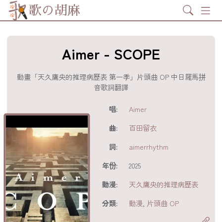
Search
歌の胡麻
Aimer - SCOPE
動畫「天久鷹央的推理病歷表 第一季」片頭曲 OP 中日羅馬拼
音歌詞翻譯
歌詞及資訊
唱:
Aimer
曲:
百田留衣
詞:
aimerrhythm
年份:
2025
動漫:
天久鷹央的推理病歷表
分享至
acebook
分類:
動漫
,
片頭曲 OP
分享至 X
Twitter)