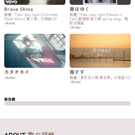
Brave Shine
春はゆく
動畫「Fate/stay night [Unlimited
動畫「Fate/stay night [Heaven’s
Blade Works] 第二季」片頭曲 OP
Feel] 劇場版 第三章 spring song」電
-Aimer
影主題曲
-Aimer
カタオモイ
茜さす
-Aimer
動畫「夏目友人帳 第五季」片尾曲 ED
-Aimer
廣告欄
ABOUT