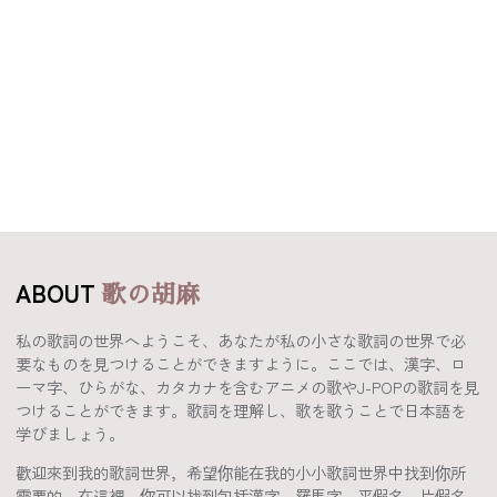
ABOUT
歌の胡麻
私の歌詞の世界へようこそ、あなたが私の小さな歌詞の世界で必
要なものを見つけることができますように。ここでは、漢字、ロ
ーマ字、ひらがな、カタカナを含むアニメの歌やJ-POPの歌詞を見
つけることができます。歌詞を理解し、歌を歌うことで日本語を
学びましょう。
歡迎來到我的歌詞世界，希望你能在我的小小歌詞世界中找到你所
需要的。在這裡，你可以找到包括漢字、羅馬字、平假名、片假名