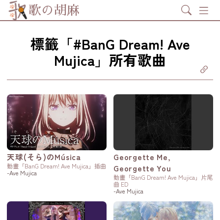
Search
歌の胡麻
標籤「#BanG Dream! Ave
Mujica」所有歌曲
分享至
ebook
享至 X
itter)
分享至
tsapp
製鏈結
天球(そら)のMúsica
Georgette Me,
動畫「BanG Dream! Ave Mujica」插曲
Georgette You
-Ave Mujica
動畫「BanG Dream! Ave Mujica」片尾
曲 ED
-Ave Mujica