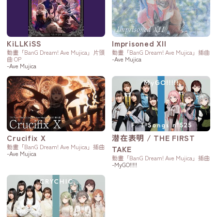
KiLLKiSS
Imprisoned XII
動畫「BanG Dream! Ave Mujica」片頭
動畫「BanG Dream! Ave Mujica」插曲
曲 OP
-Ave Mujica
-Ave Mujica
Crucifix X
潜在表明 / THE FIRST
動畫「BanG Dream! Ave Mujica」插曲
TAKE
-Ave Mujica
動畫「BanG Dream! Ave Mujica」插曲
-MyGO!!!!!