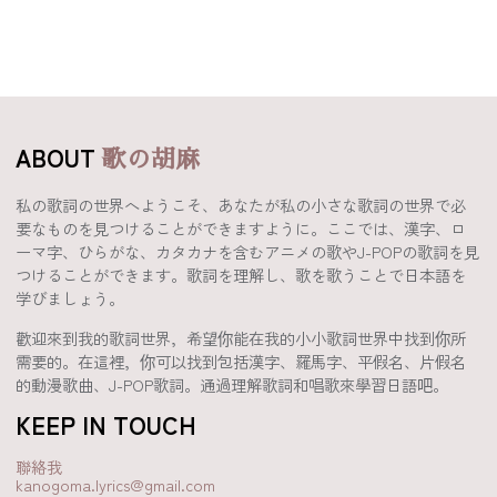
ABOUT
歌の胡麻
私の歌詞の世界へようこそ、あなたが私の小さな歌詞の世界で必
要なものを見つけることができますように。ここでは、漢字、ロ
ーマ字、ひらがな、カタカナを含むアニメの歌やJ-POPの歌詞を見
つけることができます。歌詞を理解し、歌を歌うことで日本語を
学びましょう。
歡迎來到我的歌詞世界，希望你能在我的小小歌詞世界中找到你所
需要的。在這裡，你可以找到包括漢字、羅馬字、平假名、片假名
的動漫歌曲、J-POP歌詞。通過理解歌詞和唱歌來學習日語吧。
KEEP IN TOUCH
聯絡我
kanogoma.lyrics@gmail.com