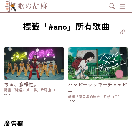
Search
歌の胡麻
標籤「#ano」所有歌曲
分享至
ebook
享至 X
itter)
分享至
tsapp
製鏈結
ちゅ、多様性。
ハッピーラッキーチャッピ
動畫「鏈鋸人 第一季」片尾曲 ED
ー
-ano
動畫「章魚嗶的原罪」片頭曲 OP
-ano
廣告欄