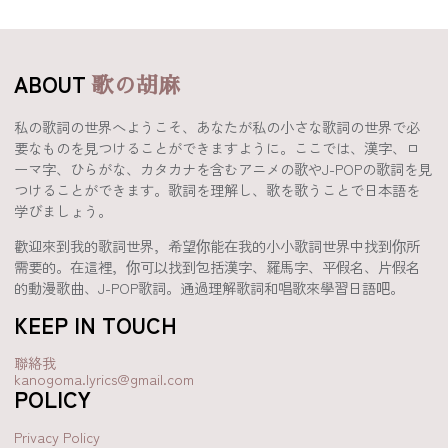
ABOUT
歌の胡麻
私の歌詞の世界へようこそ、あなたが私の小さな歌詞の世界で必
要なものを見つけることができますように。ここでは、漢字、ロ
ーマ字、ひらがな、カタカナを含むアニメの歌やJ-POPの歌詞を見
つけることができます。歌詞を理解し、歌を歌うことで日本語を
学びましょう。
歡迎來到我的歌詞世界，希望你能在我的小小歌詞世界中找到你所
需要的。在這裡，你可以找到包括漢字、羅馬字、平假名、片假名
的動漫歌曲、J-POP歌詞。通過理解歌詞和唱歌來學習日語吧。
KEEP IN TOUCH
聯絡我
kanogoma.lyrics@gmail.com
POLICY
Privacy Policy