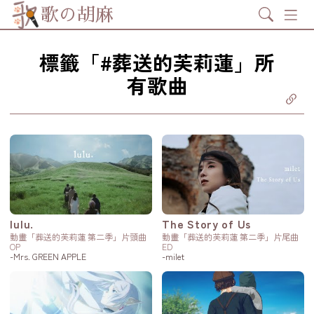
Search
歌の胡麻
標籤「#葬送的芙莉蓮」所
有歌曲
分享至
ebook
享至 X
itter)
分享至
tsapp
製鏈結
lulu.
The Story of Us
動畫「葬送的芙莉蓮 第二季」片頭曲
動畫「葬送的芙莉蓮 第二季」片尾曲
OP
ED
-Mrs. GREEN APPLE
-milet