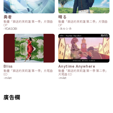
勇者
晴る
動畫「葬送的芙莉蓮 第一季」片頭曲
動畫「葬送的芙莉蓮 第二季」片頭曲
OP
OP
-YOASOBI
-ヨルシカ
Bliss
Anytime Anywhere
動畫「葬送的芙莉蓮 第一季」片尾曲
動畫「葬送的芙莉蓮 第一季 第二季」
ED
片尾曲 ED
-milet
-milet
廣告欄