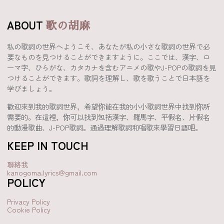
ABOUT
歌の胡麻
私の歌詞の世界へようこそ、あなたが私の小さな歌詞の世界で必
要なものを見つけることができますように。ここでは、漢字、ロ
ーマ字、ひらがな、カタカナを含むアニメの歌やJ-POPの歌詞を見
つけることができます。歌詞を理解し、歌を歌うことで日本語を
学びましょう。
歡迎來到我的歌詞世界，希望你能在我的小小歌詞世界中找到你所
需要的。在這裡，你可以找到包括漢字、羅馬字、平假名、片假名
的動漫歌曲、J-POP歌詞。通過理解歌詞和唱歌來學習日語吧。
KEEP IN TOUCH
聯絡我
kanogoma.lyrics@gmail.com
POLICY
Privacy Policy
Cookie Policy