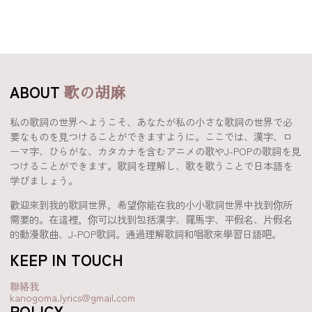
ABOUT
歌の胡麻
私の歌詞の世界へようこそ、あなたが私の小さな歌詞の世界で必
要なものを見つけることができますように。ここでは、漢字、ロ
ーマ字、ひらがな、カタカナを含むアニメの歌やJ-POPの歌詞を見
つけることができます。歌詞を理解し、歌を歌うことで日本語を
学びましょう。
歡迎來到我的歌詞世界，希望你能在我的小小歌詞世界中找到你所
需要的。在這裡，你可以找到包括漢字、羅馬字、平假名、片假名
的動漫歌曲、J-POP歌詞。通過理解歌詞和唱歌來學習日語吧。
KEEP IN TOUCH
聯絡我
kanogoma.lyrics@gmail.com
POLICY