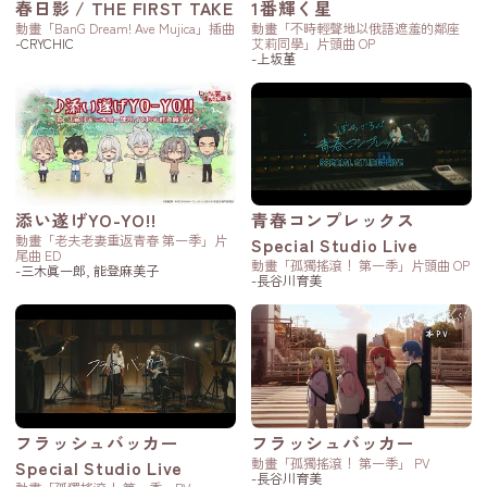
春日影 / THE FIRST TAKE
1番輝く星
動畫「BanG Dream! Ave Mujica」插曲
動畫「不時輕聲地以俄語遮羞的鄰座
-CRYCHIC
艾莉同學」片頭曲 OP
-上坂堇
添い遂げYO-YO!!
青春コンプレックス
動畫「老夫老妻重返青春 第一季」片
Special Studio Live
尾曲 ED
動畫「孤獨搖滾！ 第一季」片頭曲 OP
-三木眞一郎, 能登麻美子
-長谷川育美
フラッシュバッカー
フラッシュバッカー
動畫「孤獨搖滾！ 第一季」 PV
Special Studio Live
-長谷川育美