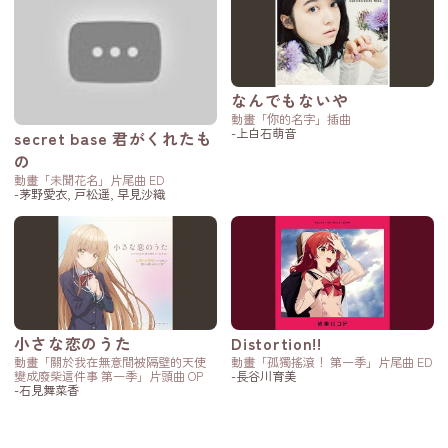
なんでもないや
動畫「你的名字」插曲
-上白石萌音
secret base 君がくれたも
の
動畫「未聞花名」片尾曲 ED
-茅野愛衣, 戸松遥, 早見沙織
小さな恋のうた
Distortion!!
動畫「關於我在無意間被隔壁的天使
動畫「孤獨搖滾！ 第一季」片尾曲 ED
變成廢柴這件事 第一季」片頭曲 OP
-長谷川育美
-石見舞菜香