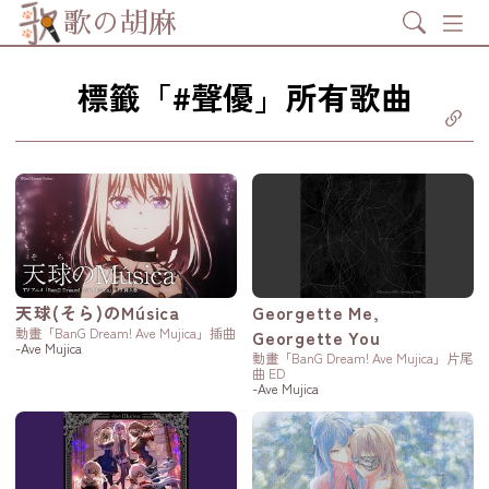
Search
歌の胡麻
標籤「#聲優」所有歌曲
分享至
ebook
享至 X
itter)
分享至
tsapp
製鏈結
天球(そら)のMúsica
Georgette Me,
動畫「BanG Dream! Ave Mujica」插曲
Georgette You
-Ave Mujica
動畫「BanG Dream! Ave Mujica」片尾
曲 ED
-Ave Mujica