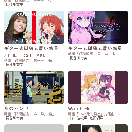
動畫「孤獨搖滾！ 第一季」PV
-長谷川育美
ギターと孤独と蒼い惑星
ギターと孤独と蒼い惑星
動畫「孤獨搖滾！ 第一季」插曲
/THE FIRST TAKE
-長谷川育美
動畫「孤獨搖滾！ 第一季」插曲
-長谷川育美
あのバンド
Watch Me
動畫「孤獨搖滾！ 第一季」插曲
動畫「2.5次元的誘惑」片尾曲 ED
-長谷川育美
-前田佳織里, 鬼頭明里