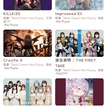
KiLLKiSS
Imprisoned XII
動畫「BanG Dream! Ave Mujica」片頭
動畫「BanG Dream! Ave Mujica」插曲
曲 OP
-Ave Mujica
-Ave Mujica
Crucifix X
潜在表明 / THE FIRST
動畫「BanG Dream! Ave Mujica」插曲
TAKE
-Ave Mujica
動畫「BanG Dream! Ave Mujica」插曲
-MyGO!!!!!