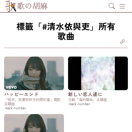
Search
歌の胡麻
標籤「#清水依與吏」所有
歌曲
分享至
ebook
享至 X
itter)
分享至
tsapp
製鏈結
ハッピーエンド
新しい恋人達に
「明天，我要和昨天的妳約會」電影
日劇「海的開始」主題曲
主題曲
-back number
-back number