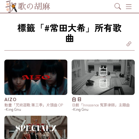
Search
歌の胡麻
標籤「#常田大希」所有歌
曲
分享至
ebook
享至 X
itter)
分享至
tsapp
製鏈結
AIZO
白日
動畫「咒術迴戰 第三季」片頭曲 OP
日劇「Innocence 冤罪律師」主題曲
-King Gnu
-King Gnu