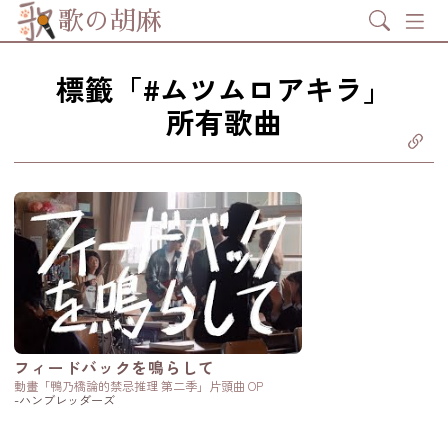
Search
歌の胡麻
標籤「#ムツムロアキラ」
所有歌曲
分享至
ebook
享至 X
itter)
分享至
tsapp
製鏈結
フィードバックを鳴らして
動畫「鴨乃橋論的禁忌推理 第二季」片頭曲 OP
-ハンブレッダーズ