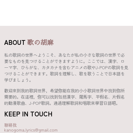
ABOUT
歌の胡麻
私の歌詞の世界へようこそ、あなたが私の小さな歌詞の世界で必
要なものを見つけることができますように。ここでは、漢字、ロ
ーマ字、ひらがな、カタカナを含むアニメの歌やJ-POPの歌詞を見
つけることができます。歌詞を理解し、歌を歌うことで日本語を
学びましょう。
歡迎來到我的歌詞世界，希望你能在我的小小歌詞世界中找到你所
需要的。在這裡，你可以找到包括漢字、羅馬字、平假名、片假名
的動漫歌曲、J-POP歌詞。通過理解歌詞和唱歌來學習日語吧。
KEEP IN TOUCH
聯絡我
kanogoma.lyrics@gmail.com