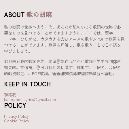
ABOUT
歌の胡麻
私の歌詞の世界へようこそ、あなたが私の小さな歌詞の世界で必
要なものを見つけることができますように。ここでは、漢字、ロ
ーマ字、ひらがな、カタカナを含むアニメの歌やJ-POPの歌詞を見
つけることができます。歌詞を理解し、歌を歌うことで日本語を
学びましょう。
歡迎來到我的歌詞世界，希望你能在我的小小歌詞世界中找到你所
需要的。在這裡，你可以找到包括漢字、羅馬字、平假名、片假名
的動漫歌曲、J-POP歌詞。通過理解歌詞和唱歌來學習日語吧。
KEEP IN TOUCH
聯絡我
kanogoma.lyrics@gmail.com
POLICY
Privacy Policy
Cookie Policy