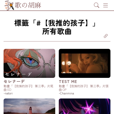
Search
歌の胡麻
標籤「#【我推的孩子】」
所有歌曲
分享至
ebook
享至 X
itter)
分享至
tsapp
製鏈結
セレナーデ
TEST ME
動畫「【我推的孩子】 第三季」片尾
動畫「【我推的孩子】 第三季」片頭
曲 ED
曲 OP
-natori
-Chanmina