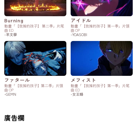
Burning
アイドル
動畫「【我推的孩子】 第二季」片尾
動畫「【我推的孩子】第一季」片頭
曲 ED
曲 OP
-羊文學
-YOASOBI
ファタール
メフィスト
動畫「【我推的孩子】第二季」片頭
動畫「【我推的孩子】第一季」片尾
曲 OP
曲 ED
-GEMN
-女王蜂
廣告欄