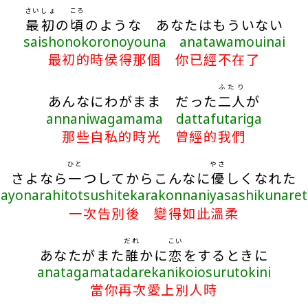
さいしょ
ころ
最初
の
頃
のような あなたはもういない
saishonokoronoyouna anatawamouinai
最初的時侯得那個 你已經不在了
ふたり
あんなにわがまま だった
二人
が
annaniwagamama dattafutariga
那些自私的時光 曾經的我們
ひと
やさ
さよなら
一
つしてからこんなに
優
しくなれた
sayonarahitotsushitekarakonnaniyasashikunaret
一次告別後 變得如此溫柔
だれ
こい
あなたがまた
誰
かに
恋
をするときに
anatagamatadarekanikoiosurutokini
當你再次愛上別人時