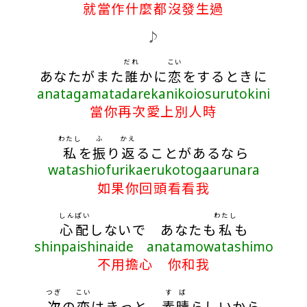
就當作什麼都沒發生過
♪
だれ
こい
あなたがまた
誰
かに
恋
をするときに
anatagamatadarekanikoiosurutokini
當你再次愛上別人時
わたし
ふ
かえ
私
を
振
り
返
ることがあるなら
watashiofurikaerukotogaarunara
如果你回頭看看我
しんぱい
わたし
心配
しないで あなたも
私
も
shinpaishinaide anatamowatashimo
不用擔心 你和我
つぎ
こい
すば
次
の
恋
はきっと
素晴
らしいから