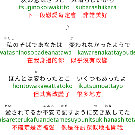
tsuginokoiwakitto subarashiikara
下一段戀愛肯定會 非常美好
♪
わたし
か
私
のそばであなたは
変
われなかったようで
watashinosobadeanatawa kawarenakattayoud
在我身邊的你 似乎沒有改變
か
ほんとは
変
わったとこ いくつもあったよ
hontowakawattatoko ikutsumoattayo
但其實改變了 很多地方
あい
ふあん
ため
つ
はな
愛
されてるか
不安
で
試
すように
突
き
放
してた
aisareterukafuandetamesuyounitsukihanashitet
不確定是否被愛 像是在試探似地推開我