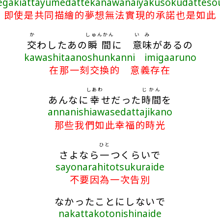
egakiattayumedattekanawanaiyakusokudatteso
即使是共同描繪的夢想無法實現的承諾也是如此
か
しゅんかん
いみ
交
わしたあの
瞬間
に
意味
があるの
kawashitaanoshunkanni imigaaruno
在那一刻交換的 意義存在
しあわ
じかん
あんなに
幸
せだった
時間
を
annanishiawasedattajikano
那些我們如此幸福的時光
ひと
さよなら
一
つくらいで
sayonarahitotsukuraide
不要因為一次告別
なかったことにしないで
nakattakotonishinaide