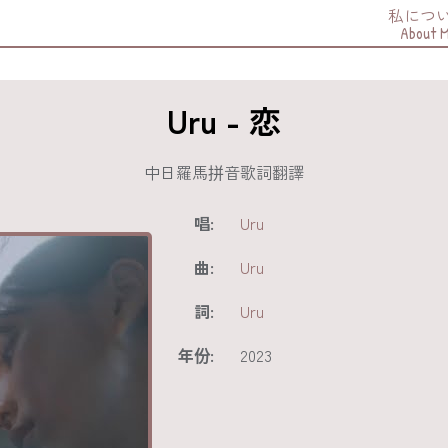
私につ
About 
Uru - 恋
中日羅馬拼音歌詞翻譯
唱:
Uru
曲:
Uru
詞:
Uru
年份:
2023