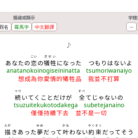
隱藏或顯示
字體
假名
羅馬字
中文翻譯
－
♪
こい
ぎせい
あなたの
恋
の
犠牲
になった つもりはないよ
anatanokoinogiseininatta tsumoriwanaiyo
想成為你愛情的犧牲品 我並不打算
つづ
すべ
続
いてくことだけが
全
てじゃないの
tsuzuitekukotodakega subetejanaino
僅僅持續下去 並不是一切
えが
ゆめ
かな
やくそく
描
きあった
夢
だって
叶
わない
約束
だってそう