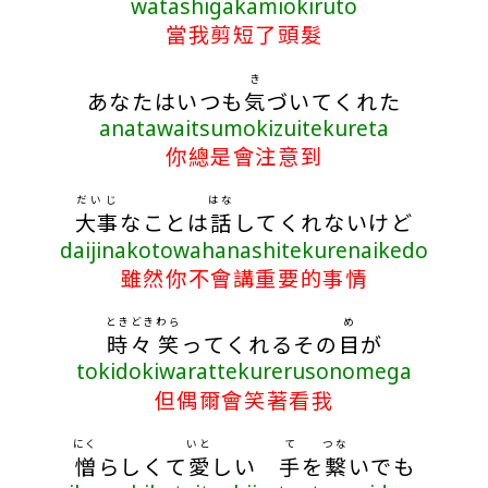
watashigakamiokiruto
當我剪短了頭髮
き
あなたはいつも
気
づいてくれた
anatawaitsumokizuitekureta
你總是會注意到
だいじ
はな
大事
なことは
話
してくれないけど
daijinakotowahanashitekurenaikedo
雖然你不會講重要的事情
ときどき
わら
め
時々
笑
ってくれるその
目
が
tokidokiwarattekurerusonomega
但偶爾會笑著看我
にく
いと
て
つな
憎
らしくて
愛
しい
手
を
繋
いでも