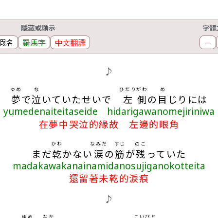
隱藏或顯示
字體
假名
羅馬字
中文翻譯
－
♪
ゆめ
な
ひだり
がわ
め
夢
で
泣
いていたせいで
左
側
の
目
じりには
yumedenaiteitaseide hidarigawanomejiriniwa
在夢中哭泣的緣故 左邊的眼角
かわ
なみだ
すじ
のこ
まだ
乾
かない
涙
の
筋
が
残
っていた
madakawakanainamidanosujiganokotteita
還留著未乾的淚痕
♪
ゆめ
なか
こいびと