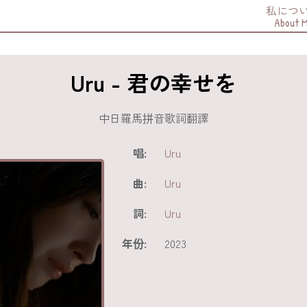
私につ
About 
Uru - 君の幸せを
中日羅馬拼音歌詞翻譯
唱:
Uru
曲:
Uru
詞:
Uru
年份:
2023