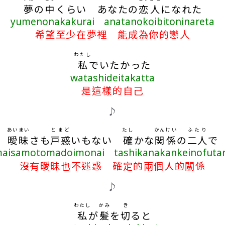
夢
の
中
くらい あなたの
恋人
になれた
yumenonakakurai anatanokoibitoninareta
希望至少在夢裡 能成為你的戀人
わたし
私
でいたかった
watashideitakatta
是這樣的自己
♪
あいまい
とまど
たし
かんけい
ふたり
曖昧
さも
戸惑
いもない
確
かな
関係
の
二人
で
maisamotomadoimonai tashikanakankeinofutar
沒有曖昧也不迷惑 確定的兩個人的關係
♪
わたし
かみ
き
私
が
髪
を
切
ると