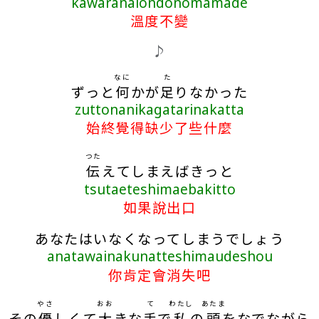
kawaranaiondonomamade
溫度不變
♪
なに
た
ずっと
何
かが
足
りなかった
zuttonanikagatarinakatta
始終覺得缺少了些什麼
つた
伝
えてしまえばきっと
tsutaeteshimaebakitto
如果說出口
あなたはいなくなってしまうでしょう
anatawainakunatteshimaudeshou
你肯定會消失吧
やさ
おお
て
わたし
あたま
その
優
しくて
大
きな
手
で
私
の
頭
をなでながら