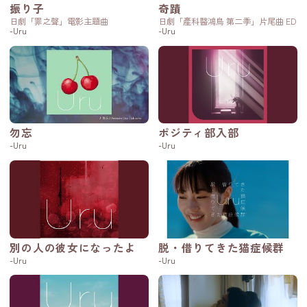
振り子
奇蹟
日劇「罪之聲」電影主題曲
日劇「產科醫鴻鳥 第二季」片尾曲 ED
-Uru
-Uru
勿忘
ポジティ部入部
-Uru
-Uru
別の人の彼女になったよ
脱・借りてきた猫症候群
-Uru
-Uru