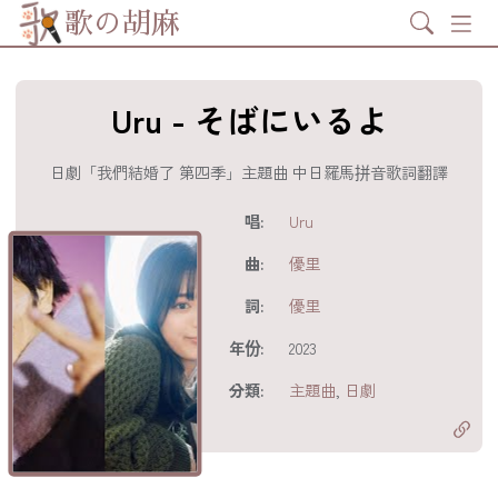
Search
歌の胡麻
Uru - そばにいるよ
日劇「我們結婚了 第四季」主題曲 中日羅馬拼音歌詞翻譯
歌詞及資訊
唱:
Uru
曲:
優里
詞:
優里
年份:
2023
分享至
acebook
分類:
主題曲
,
日劇
分享至 X
Twitter)
分享至
hatsapp
複製鏈結