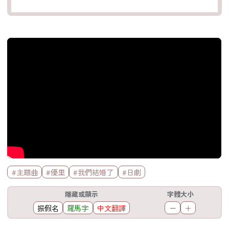
官方Youtube影片
標籤欄
#主題曲
#優里
#我們結婚了
#日劇
工具欄
隱藏或顯示
字體大小
振假名
羅馬字
中文翻譯
－
＋