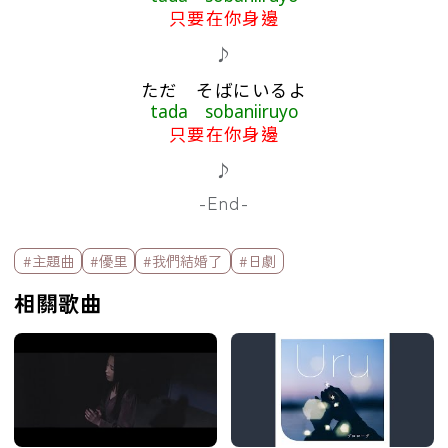
只要在你身邊
♪
ただ そばにいるよ
tada sobaniiruyo
只要在你身邊
♪
-End-
標籤欄
#主題曲
#優里
#我們結婚了
#日劇
相關歌曲