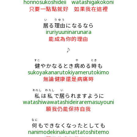
honnosukoshideii watashigakokoni
只要一點點就好 如果我在這裡
い
りゆう
居
る
理由
になるなら
iruriyuuninarunara
能成為你的理由
♪
すこ
や
とき
健
やかなるとき
病
める
時
も
sukoyakanarutokiyamerutokimo
無論健康還是病痛時
わたし
わたし
い
私
は
私
で
居
られますように
watashiwawatashideiraremasuyouni
願我仍能保持自我
なに
何
もできなくなったとしても
nanimodekinakunattatoshitemo