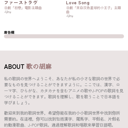
ファーストラヴ
Love Song
日劇「初戀」電影主題曲
日劇「來自灰色星球的小王子」主題
-Uru
曲
-Uru
廣告欄
ABOUT
歌の胡麻
私の歌詞の世界へようこそ、あなたが私の小さな歌詞の世界で必
要なものを見つけることができますように。ここでは、漢字、ロ
ーマ字、ひらがな、カタカナを含むアニメの歌やJ-POPの歌詞を見
つけることができます。歌詞を理解し、歌を歌うことで日本語を
学びましょう。
歡迎來到我的歌詞世界，希望你能在我的小小歌詞世界中找到你所
需要的。在這裡，你可以找到包括漢字、羅馬字、平假名、片假名
的動漫歌曲、J-POP歌詞。通過理解歌詞和唱歌來學習日語吧。