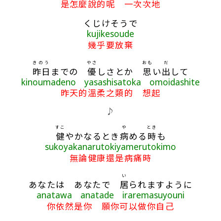
是怎麼說的呢 一次次地
くじけそうで
kujikesoude
幾乎要放棄
きのう
やさ
おも
だ
昨日
までの
優
しさとか
思
い
出
して
kinoumadeno yasashisatoka omoidashite
昨天的溫柔之類的 想起
♪
すこ
や
とき
健
やかなるとき
病
める
時
も
sukoyakanarutokiyamerutokimo
無論健康還是病痛時
い
あなたは あなたで
居
られますように
anatawa anatade iraremasuyouni
你依然是你 願你可以做你自己