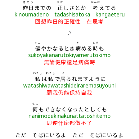
きのう
ただ
かんが
昨日
までの
正
しさとか
考
えてる
kinoumadeno tadashisatoka kangaeteru
回想昨日的正確性 在思考
♪
すこ
や
とき
健
やかなるとき
病
める
時
も
sukoyakanarutokiyamerutokimo
無論健康還是病痛時
わたし
わたし
い
私
は
私
で
居
られますように
watashiwawatashideiraremasuyouni
願我仍能保持自我
なに
何
もできなくなったとしても
nanimodekinakunattatoshitemo
即使什麼都做不了
ただ そばにいるよ ただ そばにいるよ