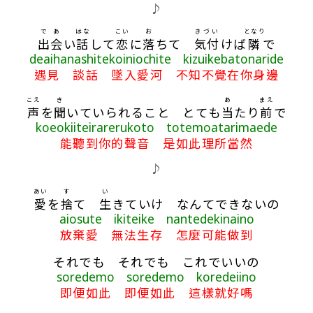
歌詞區
♪
で
あ
はな
こい
お
きづい
となり
出
会
い
話
して
恋
に
落
ちて
気付
けば
隣
で
deaihanashitekoiniochite kizuikebatonaride
遇見 談話 墜入愛河 不知不覺在你身邊
こえ
き
あ
まえ
声
を
聞
いていられること とても
当
たり
前
で
koeokiiteirarerukoto totemoatarimaede
能聽到你的聲音 是如此理所當然
♪
あい
す
い
愛
を
捨
て
生
きていけ なんてできないの
aiosute ikiteike nantedekinaino
放棄愛 無法生存 怎麼可能做到
それでも それでも これでいいの
soredemo soredemo koredeiino
即便如此 即便如此 這樣就好嗎