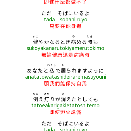
即使什麼都做不了
ただ そばにいるよ
tada sobaniiruyo
只要在你身邊
すこ
や
とき
健
やかなるとき
病
める
時
も
sukoyakanarutokiyamerutokimo
無論健康還是病痛時
わたし
い
あなたと
私
で
居
られますように
anatatowatashideiraremasuyouni
願我們能保持自我
たと
あか
き
例
え
灯
りが
消
えたとしても
tatoeakarigakietatoshitemo
即便燈火熄滅
ただ そばにいるよ
tada sobaniiruyo