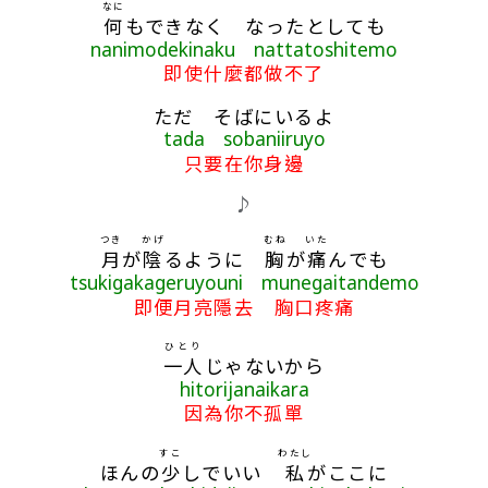
なに
何
もできなく なったとしても
nanimodekinaku nattatoshitemo
即使什麼都做不了
ただ そばにいるよ
tada sobaniiruyo
只要在你身邊
♪
つき
かげ
むね
いた
月
が
陰
るように
胸
が
痛
んでも
tsukigakageruyouni munegaitandemo
即便月亮隱去 胸口疼痛
ひとり
一人
じゃないから
hitorijanaikara
因為你不孤單
すこ
わたし
ほんの
少
しでいい
私
がここに