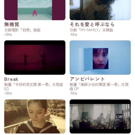
無機質
それを愛と呼ぶなら
日劇電影「初戀」插曲
日劇「MY FAMILY」主題曲
-Uru
-Uru
Break
アンビバレント
動畫「半妖的夜叉姬 第一季」片尾曲
動畫「藥師少女的獨語 第一季」片頭
ED
曲 OP
-Uru
-Uru