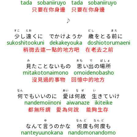
tada sobaniiruyo tada sobaniiruyo
只要在你身邊 只要在你身邊
♪
すこ
とお
どし
まえ
少
し
遠
くに でかけようか
歳
をとる
前
に
sukoshitookuni dekakeyouka doshiotorumaeni
稍微去遠一點的地方吧 在老去之前
み
おも
で
ばしょ
見
たことないもの
思
い
出
の
場所
mitakotonaimono omoidenobasho
沒見過的事物 回憶中的地方
なん
あい
なぜ
い
何
でもいいのに
愛
は
何故
生
きていけ
nandemoiinoni aiwanaze ikiteike
都無所謂 愛為何說 能夠生存
ゆ
なん
ど
なん
ど
なんて
言
うのかな
何
度
も
何
度
も
nanteyuunokana nandomonandomo