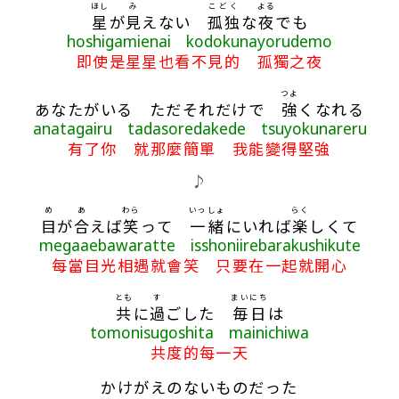
ほし
み
こどく
よる
星
が
見
えない
孤独
な
夜
でも
hoshigamienai kodokunayorudemo
即使是星星也看不見的 孤獨之夜
つよ
あなたがいる ただそれだけで
強
くなれる
anatagairu tadasoredakede tsuyokunareru
有了你 就那麼簡單 我能變得堅強
♪
め
あ
わら
いっしょ
らく
目
が
合
えば
笑
って
一緒
にいれば
楽
しくて
megaaebawaratte isshoniirebarakushikute
每當目光相遇就會笑 只要在一起就開心
とも
す
まいにち
共
に
過
ごした
毎日
は
tomonisugoshita mainichiwa
共度的每一天
かけがえのないものだった