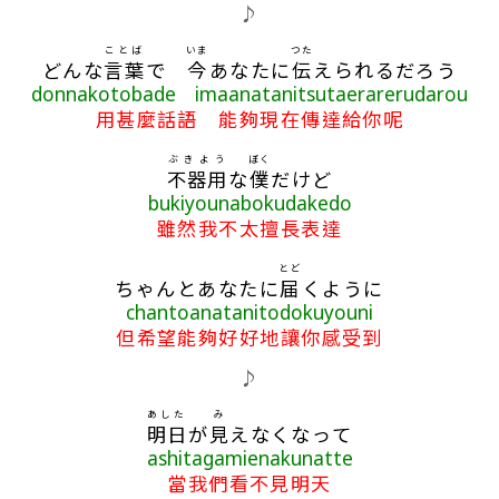
歌詞區
♪
ことば
いま
つた
どんな
言葉
で
今
あなたに
伝
えられるだろう
donnakotobade imaanatanitsutaerarerudarou
用甚麼話語 能夠現在傳達給你呢
ぶきよう
ぼく
不器用
な
僕
だけど
bukiyounabokudakedo
雖然我不太擅長表達
とど
ちゃんとあなたに
届
くように
chantoanatanitodokuyouni
但希望能夠好好地讓你感受到
♪
あした
み
明日
が
見
えなくなって
ashitagamienakunatte
當我們看不見明天