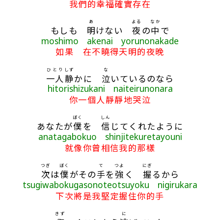
我們的幸福確實存在
あ
よる
なか
もしも
明
けない
夜
の
中
で
moshimo akenai yorunonakade
如果 在不曉得天明的夜晚
ひとり
しず
な
一人
静
かに
泣
いているのなら
hitorishizukani naiteirunonara
你一個人靜靜地哭泣
ぼく
しん
あなたが
僕
を
信
じてくれたように
anatagabokuo shinjitekuretayouni
就像你曾相信我的那樣
つぎ
ぼく
て
つよ
にぎ
次
は
僕
がその
手
を
強
く
握
るから
tsugiwabokugasonoteotsuyoku nigirukara
下次將是我堅定握住你的手
きず
に