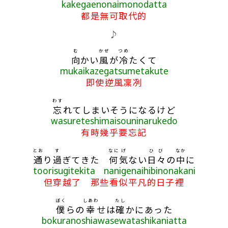
kakegaenonaimonodatta
都是無可取代的
♪
む
かぜ
つめ
向
かい
風
が
冷
たくて
mukaikazegatsumetakute
即使逆風凜冽
わす
忘
れてしまいそうになるけど
wasureteshimaisouninarukedo
有時幾乎要忘記
とお
す
なに
げ
ひび
なか
通
り
過
ぎてきた
何
気
ない
日々
の
中
に
toorisugitekita nanigenaihibinonakani
但穿越了 那些看似平凡的日子裡
ぼく
しあわ
たし
僕
らの
幸
せは
確
かにあった
bokuranoshiawasewatashikaniatta