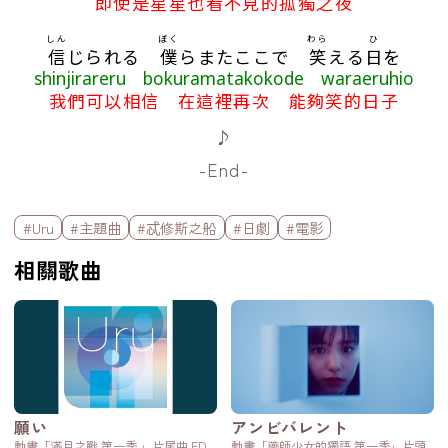
即使是星星也看不見的孤獨之夜
しん
ぼく
わら
ひ
信
じられる
僕
らまたここで
笑
える
日
を
shinjirareru bokuramatakokode waraeruhio
我們可以相信 在這裡再次 能夠笑的日子
♪
-End-
標籤欄
#Uru
#主題曲
#忒修斯之船
#日劇
#電影
相關歌曲
願い
アンビバレント
動畫「滿月之戰 第一季 」片尾曲 ED
動畫「藥師少女的獨語 第一季」片頭