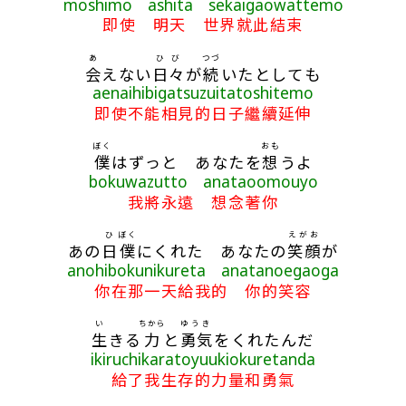
moshimo ashita sekaigaowattemo
即使 明天 世界就此結束
あ
ひび
つづ
会
えない
日々
が
続
いたとしても
aenaihibigatsuzuitatoshitemo
即使不能相見的日子繼續延伸
ぼく
おも
僕
はずっと あなたを
想
うよ
bokuwazutto anataoomouyo
我將永遠 想念著你
ひ
ぼく
えがお
あの
日
僕
にくれた あなたの
笑顔
が
anohibokunikureta anatanoegaoga
你在那一天給我的 你的笑容
い
ちから
ゆうき
生
きる
力
と
勇気
をくれたんだ
ikiruchikaratoyuukiokuretanda
給了我生存的力量和勇氣