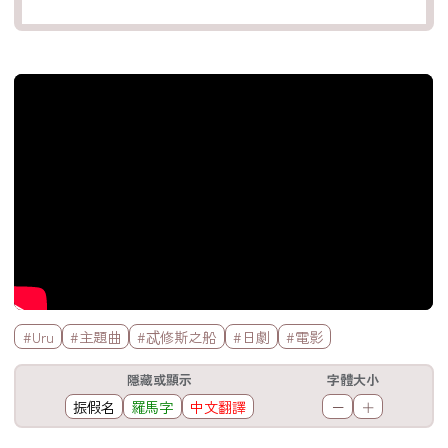
官方Youtube影片
標籤欄
#Uru
#主題曲
#忒修斯之船
#日劇
#電影
工具欄
隱藏或顯示
字體大小
振假名
羅馬字
中文翻譯
－
＋