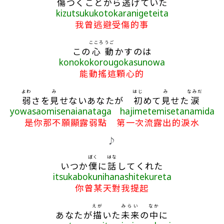
傷
つくことから
逃
げていた
kizutsukukotokaranigeteita
我曾逃避受傷的事
こころ
うご
この
心
動
かすのは
konokokorougokasunowa
能動搖這顆心的
よわ
み
はじ
み
なみだ
弱
さを
見
せないあなたが
初
めて
見
せた
涙
yowasaomisenaianataga hajimetemisetanamida
是你那不願顯露弱點 第一次流露出的淚水
♪
ぼく
はな
いつか
僕
に
話
してくれた
itsukabokunihanashitekureta
你曾某天對我提起
えが
みらい
なか
あなたが
描
いた
未来
の
中
に