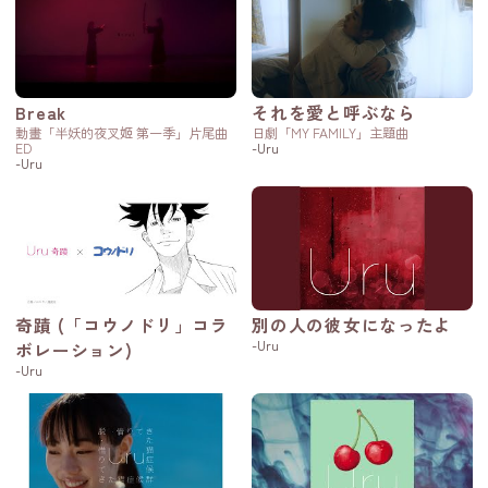
Break
それを愛と呼ぶなら
動畫「半妖的夜叉姬 第一季」片尾曲
日劇「MY FAMILY」主題曲
ED
-Uru
-Uru
奇蹟 (「コウノドリ」コラ
別の人の彼女になったよ
-Uru
ボレーション)
-Uru