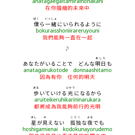
anatagaegaitamirainonakani
在你描繪的未來中
ぼく
いっしょ
僕
ら
一緒
にいられるように
bokuraisshoniirareruyouni
我們能夠一直在一起
♪
あした
あなたがいることで どんな
明日
も
anatagairukotode donnaashitamo
因為有你 任何的明天
ある
ひかり
歩
いていける
光
になるから
aruiteikeruhikarininarukara
都將成為我能夠前行的光明
ほし
み
こどく
よる
星
が
見
えない
孤独
な
夜
でも
hoshigamienai kodokunayorudemo