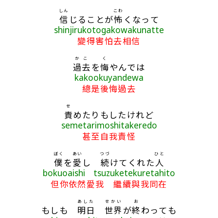
しん
こわ
信
じることが
怖
くなって
shinjirukotogakowakunatte
變得害怕去相信
かこ
く
過去
を
悔
やんでは
kakookuyandewa
總是後悔過去
せ
責
めたりもしたけれど
semetarimoshitakeredo
甚至自我責怪
ぼく
あい
つづ
ひと
僕
を
愛
し
続
けてくれた
人
bokuoaishi tsuzuketekuretahito
但你依然愛我 繼續與我同在
あした
せかい
お
もしも
明日
世界
が
終
わっても