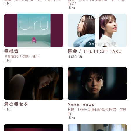
-Uru
曲 OP
-Uru
無機質
再会 / THE FIRST TAKE
日劇電影「初戀」插曲
-LiSA, Uru
-Uru
君の幸せを
Never ends
-Uru
日劇「DOPE 麻藥取締部特搜課」主題
曲
-Uru