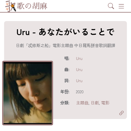
Search
歌の胡麻
Uru - あなたがいることで
日劇「忒修斯之船」電影主題曲 中日羅馬拼音歌詞翻譯
歌詞及資訊
唱:
Uru
曲:
Uru
詞:
Uru
年份:
2020
分享至
acebook
分類:
主題曲
,
日劇
,
電影
分享至 X
Twitter)
分享至
hatsapp
複製鏈結