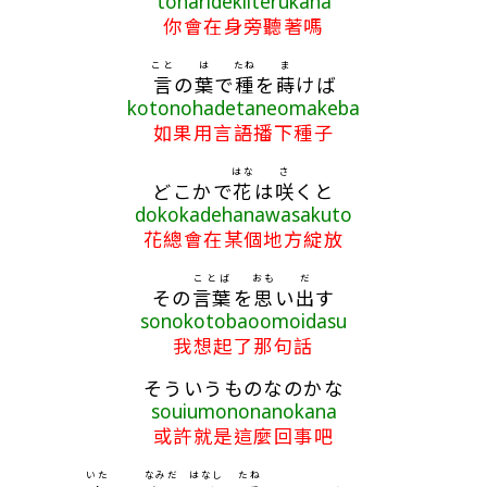
tonaridekiiterukana
你會在身旁聽著嗎
こと
は
たね
ま
言
の
葉
で
種
を
蒔
けば
kotonohadetaneomakeba
如果用言語播下種子
はな
さ
どこかで
花
は
咲
くと
dokokadehanawasakuto
花總會在某個地方綻放
ことば
おも
だ
その
言葉
を
思
い
出
す
sonokotobaoomoidasu
我想起了那句話
そういうものなのかな
souiumononanokana
或許就是這麼回事吧
いた
なみだ
はなし
たね