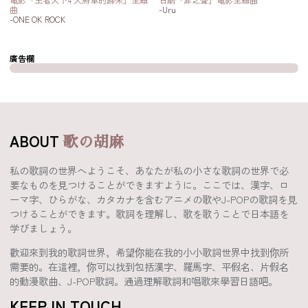
曲
-Uru
-ONE OK ROCK
廣告欄
ABOUT
歌の胡麻
私の歌詞の世界へようこそ、あなたが私の小さな歌詞の世界で必
要なものを見つけることができますように。ここでは、漢字、ロ
ーマ字、ひらがな、カタカナを含むアニメの歌やJ-POPの歌詞を見
つけることができます。歌詞を理解し、歌を歌うことで日本語を
学びましょう。
歡迎來到我的歌詞世界，希望你能在我的小小歌詞世界中找到你所
需要的。在這裡，你可以找到包括漢字、羅馬字、平假名、片假名
的動漫歌曲、J-POP歌詞。通過理解歌詞和唱歌來學習日語吧。
KEEP IN TOUCH