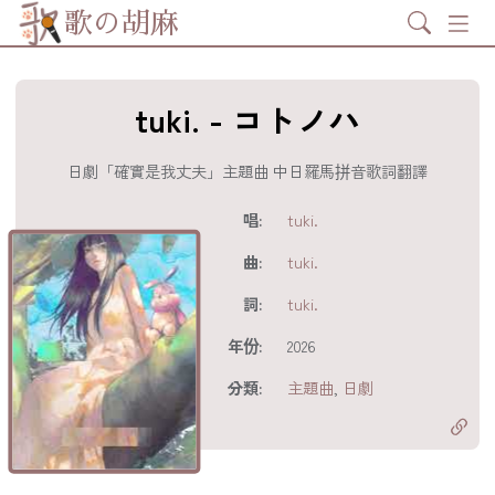
Search
歌の胡麻
tuki. - コトノハ
日劇「確實是我丈夫」主題曲 中日羅馬拼音歌詞翻譯
歌詞及資訊
唱:
tuki.
曲:
tuki.
詞:
tuki.
年份:
2026
分享至
acebook
分類:
主題曲
,
日劇
分享至 X
Twitter)
分享至
hatsapp
複製鏈結