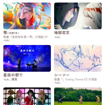
零-zero-
地獄恋文
動畫「凍結地球 第一季」片頭曲 OP
-tuki.
-tuki.
星街の駅で
シーソー
-tuki., 優里
動畫「」Ending Theme ED 片尾曲
-tuki.