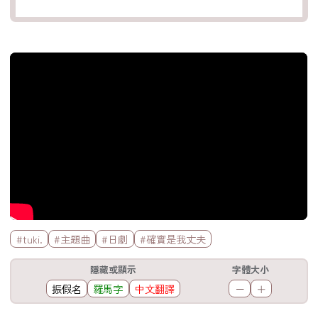
官方Youtube影片
標籤欄
#tuki.
#主題曲
#日劇
#確實是我丈夫
工具欄
隱藏或顯示
字體大小
振假名
羅馬字
中文翻譯
－
＋