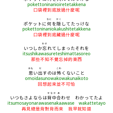
pokettoninanioiretetakkena
口袋裡到底放過什麼呢
なに
かく
ポケットに
何
を
隠
してたっけな
pokettoninaniokakushitetakkena
口袋裡到底藏過什麼呢
わす
いつしか
忘
れてしまったそれを
itsushikawasureteshimattasoreo
那些不知不覺忘掉的東西
おも
だ
こわ
思
い
出
すのは
怖
くないこと
omoidasunowakowakunaikoto
回想起來並不可怕
せなか
あ
いつもさよならは
背中
合
わせ わかってたよ
itsumosayonarawasenakaawase wakattetayo
再見總是背對背而來 我早就知道