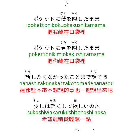
歌詞區
♪
ぼく
かく
ポケットに
僕
を
隠
したまま
pokettonibokuokakushitamama
把我藏在口袋裡
きみ
かく
ポケットに
君
を
隠
したまま
pokettonikimiokakushitamama
把你藏在口袋裡
はな
はな
話
したくなかったことまで
話
そう
hanashitakunakattakotomadehanasou
連那些本來不想說的事也一起說出來吧
すこ
かる
ほ
少
しは
軽
くして
欲
しいのさ
sukoshiwakarukushitehoshiinosa
希望能稍微輕鬆一點
むか
く