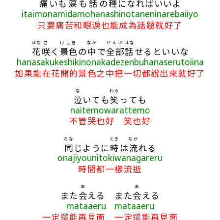
痛
いも
涙
も
話
の
種
になればいいよ
itaimonamidamohanashinotaneninarebaiiyo
只要痛苦和眼淚也能成為話題就好了
はな
さ
けしき
なか
ぜんぶ
はな
花
咲
く
景色
の
中
で
全部
話
せるといいな
hanasakukeshikinonakadezenbuhanaserutoiina
如果能在花開的景色之中把一切都說出來就好了
な
わら
泣
いても
笑
っても
naitemowarattemo
不管哭也好 笑也好
おな
とき
なが
同
じように
時
は
流
れる
onajiyounitokiwanagareru
時間都一樣流逝
あ
あ
また
会
える また
会
える
mataaeru mataaeru
一定還能再見面 一定還能再見面