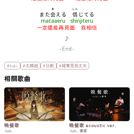
あ
しん
また
会
える
信
じてる
mataaeru shinjiteru
一定還能再見面 我相信
♪
-End-
標籤欄
#tuki.
#主題曲
#日劇
#確實是我丈夫
相關歌曲
晩餐歌
晩餐歌 acoustic ver.
-tuki.
-tuki., 優里