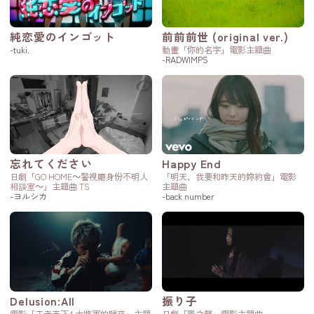
純恋愛のインゴット
前前前世 (original ver.)
-tuki.
動畫「你的名字」電影主題曲
-RADWIMPS
忘れてください
Happy End
日劇「GO HOME～警視廳身份不明人
「明天，我要和昨天的妳約會」電影
相談室～」主題曲 TS
主題曲
-ヨルシカ
-back number
Delusion:All
振り子
電影「王者天下4 大將軍的歸來」主題
日劇「罪之聲」電影主題曲