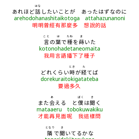
はな
あれほど
話
したいことが あったはずなのに
arehodohanashitaikotoga attahazunanoni
明明曾經有那麼多 想說的話
こと
は
たね
ま
言
の
葉
で
種
を
蒔
いた
kotonohadetaneomaita
我用言語播下了種子
とき
た
どれくらい
時
が
経
てば
dorekuraitokigatateba
要過多久
あ
ぼく
き
また
会
える と
僕
は
聞
く
mataaeru tobokuwakiku
才能再見面呢 我這樣問
となり
き
隣
で
聞
いてるかな