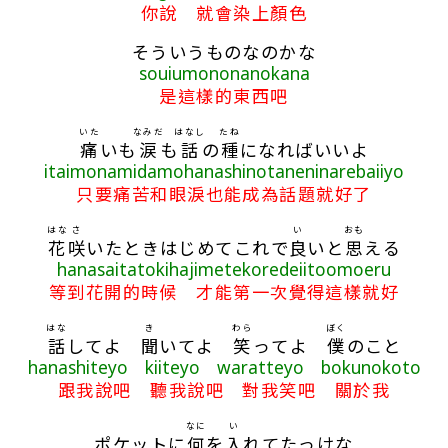
你說 就會染上顏色
そういうものなのかな
souiumononanokana
是這樣的東西吧
いた
なみだ
はなし
たね
痛
いも
涙
も
話
の
種
になればいいよ
itaimonamidamohanashinotaneninarebaiiyo
只要痛苦和眼淚也能成為話題就好了
はな
さ
い
おも
花
咲
いたときはじめてこれで
良
いと
思
える
hanasaitatokihajimetekoredeiitoomoeru
等到花開的時候 才能第一次覺得這樣就好
はな
き
わら
ぼく
話
してよ
聞
いてよ
笑
ってよ
僕
のこと
hanashiteyo kiiteyo waratteyo bokunokoto
跟我說吧 聽我說吧 對我笑吧 關於我
なに
い
ポケットに
何
を
入
れてたっけな