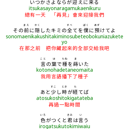
いつかさよならが
迎
えに
来
る
itsukasayonaragamukaenikuru
總有一天 「再見」會來迎接我們
まえ
かく
すべ
ぼく
あず
その
前
に
隠
したキミの
全
てを
僕
に
預
けてよ
sonomaenikakushitakiminosubeteobokuniazukete
yo
在那之前 把你藏起來的全部交給我吧
こと
は
たね
ま
言
の
葉
で
種
を
蒔
いた
kotonohadetaneomaita
我用言語播下了種子
すこ
とき
た
あと
少
し
時
が
経
てば
atosukoshitokigatateba
再過一點時間
いろ
きみ
い
色
がつくと
君
は
言
う
irogatsukutokimiwaiu