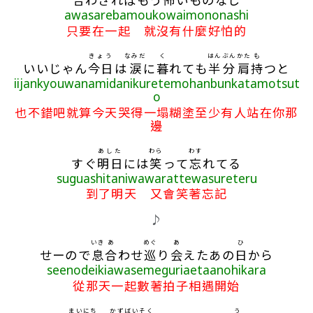
awasarebamoukowaimononashi
只要在一起 就沒有什麼好怕的
きょう
なみだ
く
はん
ぶん
かた
も
いいじゃん
今日
は
涙
に
暮
れても
半
分
肩
持
つと
iijankyouwanamidanikuretemohanbunkatamotsut
o
也不錯吧就算今天哭得一塌糊塗至少有人站在你那
邊
あした
わら
わす
すぐ
明日
には
笑
って
忘
れてる
suguashitaniwawarattewasureteru
到了明天 又會笑著忘記
♪
いき
あ
めぐ
あ
ひ
せーので
息
合
わせ
巡
り
会
えたあの
日
から
seenodeikiawasemeguriaetaanohikara
從那天一起數著拍子相遇開始
まいにち
かず
ばいそく
う