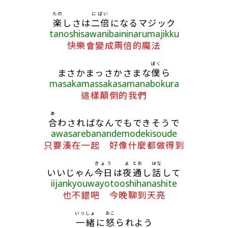
たの
にばい
楽
しさは
二倍
になるマジック
tanoshisawanibaininarumajikku
快樂會變成兩倍的魔法
ぼく
まさかまっさかさまな
僕
ら
masakamassakasamanabokura
這樣顛倒的我們
あ
合
わさればなんでもできそうで
awasarebanandemodekisoude
只要湊在一起 好像什麼都做得到
きょう
よ
とお
はな
いいじゃん
今日
は
夜
通
し
話
して
iijankyouwayotooshihanashite
也不錯吧 今晚聊到天亮
いっしょ
おこ
一緒
に
怒
られよう