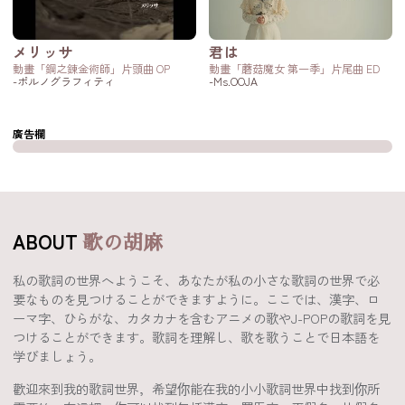
メリッサ
君は
動畫「鋼之錬金術師」片頭曲 OP
動畫「蘑菇魔女 第一季」片尾曲 ED
-ポルノグラフィティ
-Ms.OOJA
廣告欄
ABOUT
歌の胡麻
私の歌詞の世界へようこそ、あなたが私の小さな歌詞の世界で必
要なものを見つけることができますように。ここでは、漢字、ロ
ーマ字、ひらがな、カタカナを含むアニメの歌やJ-POPの歌詞を見
つけることができます。歌詞を理解し、歌を歌うことで日本語を
学びましょう。
歡迎來到我的歌詞世界，希望你能在我的小小歌詞世界中找到你所