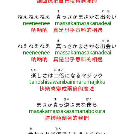
讓回憶把自己填得滿滿的
ま
で
あ
ねえねえねえ
真
っさかまさかな
出
会
い
neeneenee massakamasakanadeai
吶吶吶 真是出乎意料的相遇
ま
で
あ
ねえねえねえ
真
っさかまさかな
出
会
い
neeneenee massakamasakanadeai
吶吶吶 真是出乎意料的相遇
たの
にばい
楽
しさは
二倍
になるマジック
tanoshisawanibaininarumajikku
快樂會變成兩倍的魔法
ま
さか
ぼく
まさか
真
っ
逆
さまな
僕
ら
masakamassakasamanabokura
這樣顛倒著的我們
あ
なん
合
わされば
何
でももうよくない