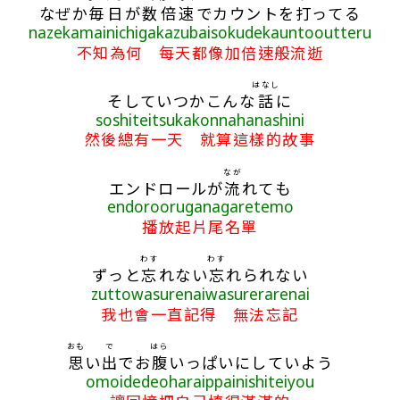
なぜか
毎日
が
数
倍速
でカウントを
打
ってる
nazekamainichigakazubaisokudekauntooutteru
不知為何 每天都像加倍速般流逝
はなし
そしていつかこんな
話
に
soshiteitsukakonnahanashini
然後總有一天 就算這樣的故事
なが
エンドロールが
流
れても
endorooruganagaretemo
播放起片尾名單
わす
わす
ずっと
忘
れない
忘
れられない
zuttowasurenaiwasurerarenai
我也會一直記得 無法忘記
おも
で
はら
思
い
出
でお
腹
いっぱいにしていよう
omoidedeoharaippainishiteiyou