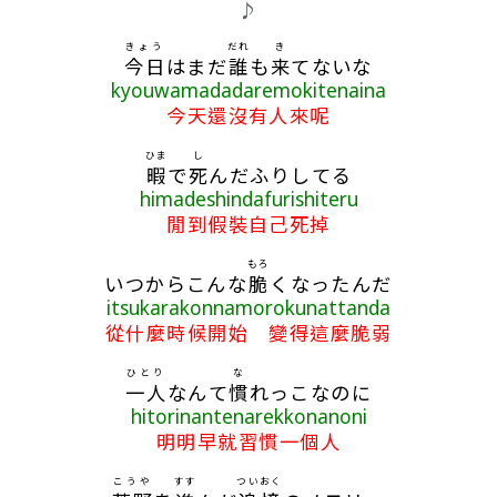
♪
きょう
だれ
き
今日
はまだ
誰
も
来
てないな
kyouwamadadaremokitenaina
今天還沒有人來呢
ひま
し
暇
で
死
んだふりしてる
himadeshindafurishiteru
閒到假裝自己死掉
もろ
いつからこんな
脆
くなったんだ
itsukarakonnamorokunattanda
從什麼時候開始 變得這麼脆弱
ひとり
な
一人
なんて
慣
れっこなのに
hitorinantenarekkonanoni
明明早就習慣一個人
こうや
すす
ついおく