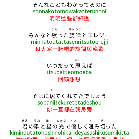
そんなこともわかってるのに
sonnakotomowakatterunoni
明明這些都知道
うた
せんりつ
みんなと
歌
った
旋律
とエレジー
minnatoutattasenritsutoerejji
和大家一起唱的旋律與輓歌
おも
いつだって
思
えば
itsudatteomoeba
回頭想想
い
そばに
居
てくれてたでしょう
sobaniitekuretetadeshou
你一直都在我身旁
きみ
うた
ほし
ひかり
やさ
す
き
君
の
歌
と
星
の
光
で
優
しく
澄
み
切
った
kiminoutatohoshinohikarideyasashikusumikitta