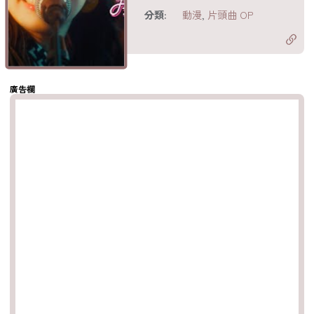
acebook
分類:
動漫
,
片頭曲 OP
分享至 X
Twitter)
分享至
hatsapp
複製鏈結
廣告欄