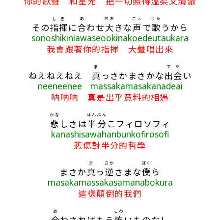
你的歌聲 和星光 把一切照得溫柔又清澈
しき
あ
おお
こえ
うた
その
指揮
に
合
わせ
大
きな
声
で
歌
うから
sonoshikiniawaseookinakoedeutaukara
我會跟著你的指揮 大聲唱出來
ま
で
あ
ねえねえねえ
真
っさかまさかな
出
会
い
neeneenee massakamasakanadeai
吶吶吶 真是出乎意料的相遇
かな
はん
ぶん
悲
しさは
半
分
こフィロソフィ
kanashisawahanbunkofirosofi
悲傷對半分的哲學
ま
さか
ぼく
まさか
真
っ
逆
さまな
僕
ら
masakamassakasamanabokura
這樣顛倒的我們
あ
こわ
合
わさればもう
怖
いものなし