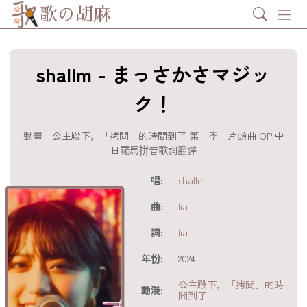
Search
歌の胡麻
shallm - まっさかさマジッ
ク！
動畫「公主殿下，「拷問」的時間到了 第一季」片頭曲 OP 中
日羅馬拼音歌詞翻譯
歌詞及資訊
唱:
shallm
曲:
lia
詞:
lia
年份:
2024
公主殿下，「拷問」的時
動漫:
間到了
分享至