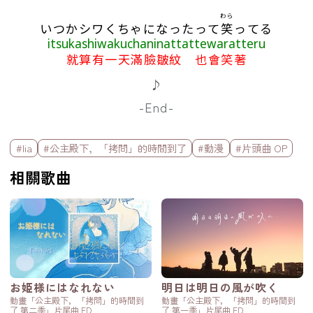
わら
いつかシワくちゃになったって
笑
ってる
itsukashiwakuchaninattattewaratteru
就算有一天滿臉皺紋 也會笑著
♪
-End-
標籤欄
#lia
#公主殿下，「拷問」的時間到了
#動漫
#片頭曲 OP
相關歌曲
お姫様にはなれない
明日は明日の風が吹く
動畫「公主殿下，「拷問」的時間到
動畫「公主殿下，「拷問」的時間到
了 第二季」片尾曲 ED
了 第一季」片尾曲 ED