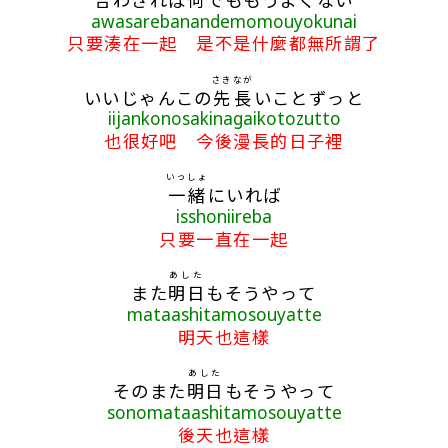
awasarebanandemomouyokunai
只要湊在一起 是不是什麼都無所謂了
さき
なが
いいじゃんこの
先
長
いことずっと
iijankonosakinagaikotozutto
也很好吧 今後漫長的日子裡
いっしょ
一緒
にいれば
isshoniireba
只要一直在一起
あした
また
明日
もそうやって
mataashitamosouyatte
明天也這樣
あした
そのまた
明日
もそうやって
sonomataashitamosouyatte
後天也這樣