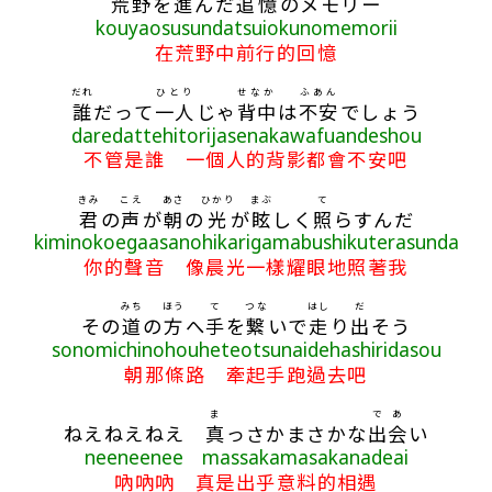
荒野
を
進
んだ
追憶
のメモリー
kouyaosusundatsuiokunomemorii
在荒野中前行的回憶
だれ
ひとり
せなか
ふあん
誰
だって
一人
じゃ
背中
は
不安
でしょう
daredattehitorijasenakawafuandeshou
不管是誰 一個人的背影都會不安吧
きみ
こえ
あさ
ひかり
まぶ
て
君
の
声
が
朝
の
光
が
眩
しく
照
らすんだ
kiminokoegaasanohikarigamabushikuterasunda
你的聲音 像晨光一樣耀眼地照著我
みち
ほう
て
つな
はし
だ
その
道
の
方
へ
手
を
繋
いで
走
り
出
そう
sonomichinohouheteotsunaidehashiridasou
朝那條路 牽起手跑過去吧
ま
で
あ
ねえねえねえ
真
っさかまさかな
出
会
い
neeneenee massakamasakanadeai
吶吶吶 真是出乎意料的相遇