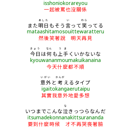
isshoniokorareyou
一起被罵也沒關係
あした
い
わら
また
明日
もそう
言
って
笑
ってる
mataashitamosouittewaratteru
然後笑著說 明天再見
きょう
なん
うま
今日
は
何
も
上手
くいかないな
kyouwananmoumakuikanaina
今天什麼都不順
いがい
かんが
意外
と
考
えるタイプ
igaitokangaerutaipu
其實我意外地愛多想
な
いつまでこんな
泣
きっつらなんだ
itsumadekonnanakittsurananda
要到什麼時候 才不再哭喪著臉