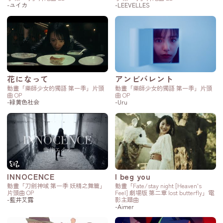
-ユイカ
-LEEVELLES
花になって
アンビバレント
動畫「藥師少女的獨語 第一季」片頭
動畫「藥師少女的獨語 第一季」片頭
曲 OP
曲 OP
-緑黄色社会
-Uru
INNOCENCE
I beg you
動畫「刀劍神域 第一季 妖精之舞篇」
動畫「Fate/stay night [Heaven's
片頭曲 OP
Feel] 劇場版 第二章 lost butterfly」電
-藍井艾露
影主題曲
-Aimer