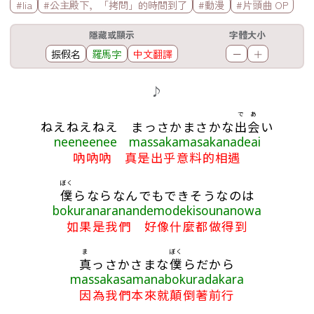
標籤欄
#lia
#公主殿下，「拷問」的時間到了
#動漫
#片頭曲 OP
工具欄
隱藏或顯示
字體大小
振假名
羅馬字
中文翻譯
－
＋
歌詞區
♪
で
あ
ねえねえねえ まっさかまさかな
出
会
い
neeneenee massakamasakanadeai
吶吶吶 真是出乎意料的相遇
ぼく
僕
らならなんでもできそうなのは
bokuranaranandemodekisounanowa
如果是我們 好像什麼都做得到
ま
ぼく
真
っさかさまな
僕
らだから
massakasamanabokuradakara
因為我們本來就顛倒著前行