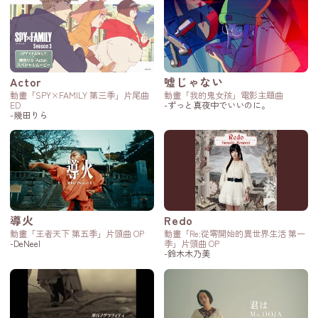
Actor
嘘じゃない
動畫「SPY×FAMILY 第三季」片尾曲
動畫「我的鬼女孩」電影主題曲
ED
-ずっと真夜中でいいのに。
-幾田りら
導火
Redo
動畫「王者天下 第五季」片頭曲 OP
動畫「Re:從零開始的異世界生活 第一
-DeNeel
季」片頭曲 OP
-鈴木木乃美