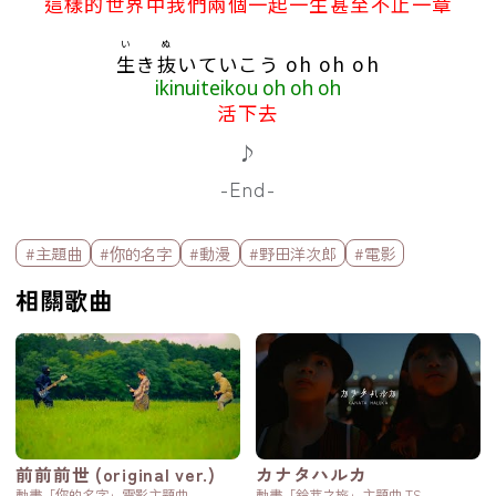
這樣的世界中我們兩個一起一生甚至不止一章
い
ぬ
生
き
抜
いていこう oh oh oh
ikinuiteikou oh oh oh
活下去
♪
-End-
標籤欄
#主題曲
#你的名字
#動漫
#野田洋次郎
#電影
相關歌曲
前前前世 (original ver.)
カナタハルカ
動畫「你的名字」電影主題曲
動畫「鈴芽之旅」主題曲 TS