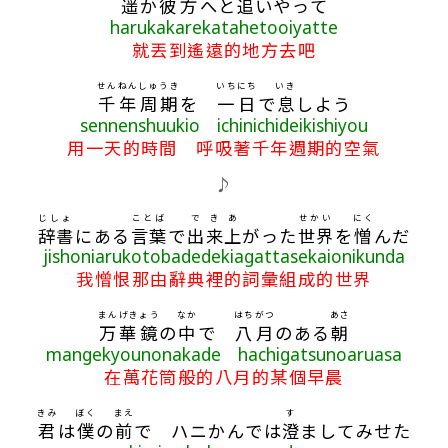
遥
か
彼
方
へと
追
いやって
harukakarekatahetooiyatte
就丟到遙遠的地方去吧
せん
ねん
しゅうき
いちにち
いき
千
年
周期
を
一日
で
息
しよう
sennenshuukio ichinichideikishiyou
用一天的時間 呼吸著千年週期的空氣
♪
じしょ
ことば
で
き
あ
せかい
にく
辞書
にある
言葉
で
出
来
上
がった
世界
を
憎
んだ
jishoniarukotobadedekiagattasekaionikunda
我憎恨那由辭典裡的詞彙組成的世界
まんげきょう
なか
はち
がつ
あさ
万華鏡
の
中
で
八
月
のある
朝
mangekyounonakade hachigatsunoaruasa
在萬花筒般的八月的某個早晨
きみ
ぼく
まえ
す
君
は
僕
の
前
で ハニかんでは
澄
ましてみせた