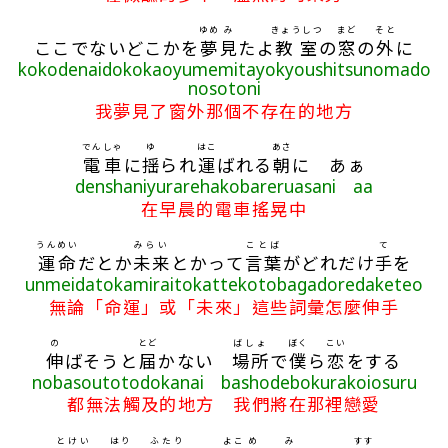
ゆめ
み
きょうしつ
まど
そと
ここでないどこかを
夢
見
たよ
教室
の
窓
の
外
に
kokodenaidokokaoyumemitayokyoushitsunomado
nosotoni
我夢見了窗外那個不存在的地方
でんしゃ
ゆ
はこ
あさ
電車
に
揺
られ
運
ばれる
朝
に あぁ
denshaniyurarehakobareruasani aa
在早晨的電車搖晃中
うんめい
みらい
ことば
て
運命
だとか
未来
とかって
言葉
がどれだけ
手
を
unmeidatokamiraitokattekotobagadoredaketeo
無論「命運」或「未來」這些詞彙怎麼伸手
の
とど
ばしょ
ぼく
こい
伸
ばそうと
届
かない
場所
で
僕
ら
恋
をする
nobasoutotodokanai bashodebokurakoiosuru
都無法觸及的地方 我們將在那裡戀愛
とけい
はり
ふたり
よこ
め
み
すす