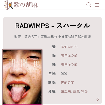
Search
歌の胡麻
RADWIMPS - スパークル
動畫「你的名字」電影主題曲 中日羅馬拼音歌詞翻譯
歌詞及資訊
唱:
RADWIMPS
曲:
野田洋次郎
詞:
野田洋次郎
年份:
2020
動漫:
你的名字
分享至
acebook
分類:
主題曲
,
動漫
,
電影
分享至 X
Twitter)
分享至
hatsapp