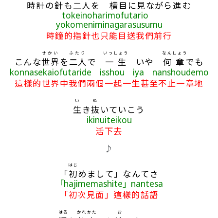
時計
の
針
も
二人
を
横
目
に
見
ながら
進
む
tokeinoharimofutario
yokomeniminagarasusumu
時鐘的指針也只能目送我們前行
せかい
ふたり
いっしょう
なん
しょう
こんな
世界
を
二人
で
一生
いや
何
章
でも
konnasekaiofutaride isshou iya nanshoudemo
這樣的世界中我們兩個一起一生甚至不止一章地
い
ぬ
生
き
抜
いていこう
ikinuiteikou
活下去
♪
はじ
「
初
めまして」なんてさ
「hajimemashite」nantesa
「初次見面」這樣的話語
はる
かれ
かた
お