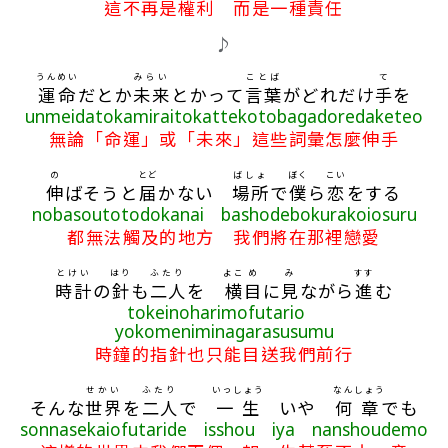
這不再是權利 而是一種責任
♪
うんめい
みらい
ことば
て
運命
だとか
未来
とかって
言葉
がどれだけ
手
を
unmeidatokamiraitokattekotobagadoredaketeo
無論「命運」或「未來」這些詞彙怎麼伸手
の
とど
ばしょ
ぼく
こい
伸
ばそうと
届
かない
場所
で
僕
ら
恋
をする
nobasoutotodokanai bashodebokurakoiosuru
都無法觸及的地方 我們將在那裡戀愛
とけい
はり
ふたり
よこ
め
み
すす
時計
の
針
も
二人
を
横
目
に
見
ながら
進
む
tokeinoharimofutario
yokomeniminagarasusumu
時鐘的指針也只能目送我們前行
せかい
ふたり
いっしょう
なん
しょう
そんな
世界
を
二人
で
一生
いや
何
章
でも
sonnasekaiofutaride isshou iya nanshoudemo