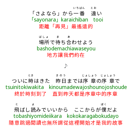
いちばん
とお
「さよなら」から
一番
遠
い
「sayonara」karaichiban tooi
距離「再見」最遙遠的
ばしょ
ま
あ
場所
で
待
ち
合
わせよう
bashodemachiawaseyou
地方讓我們約在
♪
とき
きのう
じょしょう
じょしょう
ついに
時
はきた
昨日
までは
序章
の
序章
で
tsuinitokiwakita kinoumadewajoshounojoshoude
終於時刻到了 直到昨天都是序章中的序章
と
よ
ぼく
飛
ばし
読
みでいいから ここからが
僕
だよ
tobashiyomideiikara kokokaragabokudayo
隨意跳過閱讀也無所謂從這裡開始才是我的故事