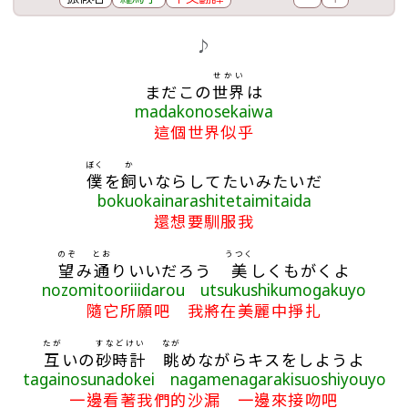
歌詞區
♪
せかい
まだこの
世界
は
madakonosekaiwa
這個世界似乎
ぼく
か
僕
を
飼
いならしてたいみたいだ
bokuokainarashitetaimitaida
還想要馴服我
のぞ
とお
うつく
望
み
通
りいいだろう
美
しくもがくよ
nozomitooriiidarou utsukushikumogakuyo
隨它所願吧 我將在美麗中掙扎
たが
すなどけい
なが
互
いの
砂時計
眺
めながらキスをしようよ
tagainosunadokei nagamenagarakisuoshiyouyo
一邊看著我們的沙漏 一邊來接吻吧