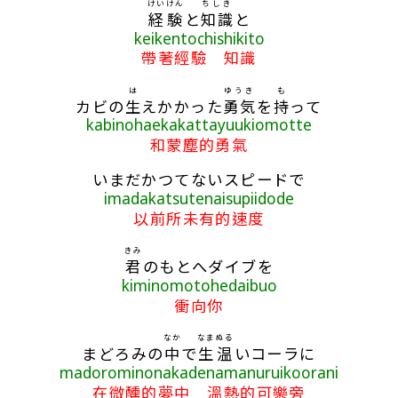
けいけん
ちしき
経験
と
知識
と
keikentochishikito
帶著經驗 知識
は
ゆうき
も
カビの
生
えかかった
勇気
を
持
って
kabinohaekakattayuukiomotte
和蒙塵的勇氣
いまだかつてないスピードで
imadakatsutenaisupiidode
以前所未有的速度
きみ
君
のもとへダイブを
kiminomotohedaibuo
衝向你
なか
なま
ぬる
まどろみの
中
で
生
温
いコーラに
madorominonakadenamanuruikoorani
在微醺的夢中 溫熱的可樂旁