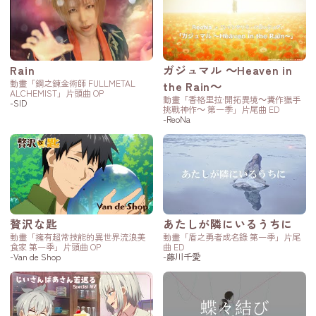
Rain
ガジュマル ～Heaven in
動畫「鋼之錬金術師 FULLMETAL
the Rain～
ALCHEMIST」片頭曲 OP
動畫「香格里拉·開拓異境～糞作獵手
-SID
挑戰神作～ 第一季」片尾曲 ED
-ReoNa
贅沢な匙
あたしが隣にいるうちに
動畫「擁有超常技能的異世界流浪美
動畫「盾之勇者成名錄 第一季」片尾
食家 第一季」片頭曲 OP
曲 ED
-Van de Shop
-藤川千愛