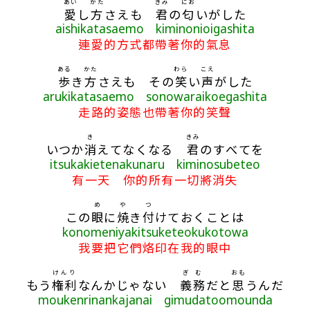
あい
かた
きみ
にお
愛
し
方
さえも
君
の
匂
いがした
aishikatasaemo kiminonioigashita
連愛的方式都帶著你的氣息
ある
かた
わら
こえ
歩
き
方
さえも その
笑
い
声
がした
arukikatasaemo sonowaraikoegashita
走路的姿態也帶著你的笑聲
き
きみ
いつか
消
えてなくなる
君
のすべてを
itsukakietenakunaru kiminosubeteo
有一天 你的所有一切將消失
め
や
つ
この
眼
に
焼
き
付
けておくことは
konomeniyakitsuketeokukotowa
我要把它們烙印在我的眼中
けんり
ぎむ
おも
もう
権利
なんかじゃない
義務
だと
思
うんだ
moukenrinankajanai gimudatoomounda