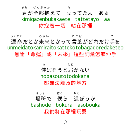
きみ
ぜんぶ
かか
た
君
が
全部
抱
えて
立
ってたよ あぁ
kimigazenbukakaete tattetayo aa
你抱著一切 站在那裡
うんめい
みらい
ことば
て
運命
だとか
未来
とかって
言葉
がどれだけ
手
を
unmeidatokamiraitokattekotobagadoredaketeo
無論「命運」或「未來」這些詞彙怎麼伸手
の
とど
伸
ばそうと
届
かない
nobasoutotodokanai
都無法觸及的地方
ばしょ
ぼく
あそ
場所
で
僕
ら
遊
ぼうか
bashode bokura asobouka
我們將在那裡玩耍
♪