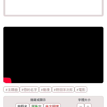
官方Youtube影片
標籤欄
#主題曲
#你的名字
#動漫
#野田洋次郎
#電影
工具欄
隱藏或顯示
字體大小
振假名
羅馬字
中文翻譯
－
＋