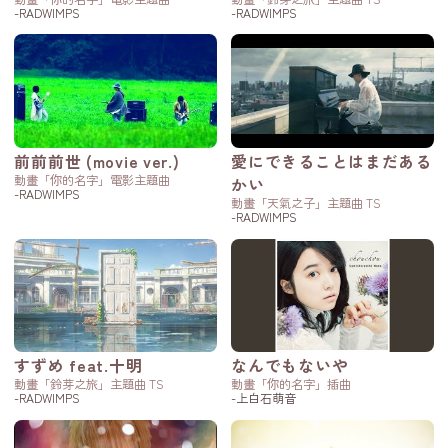
-RADWIMPS
-RADWIMPS
前前前世 (movie ver.)
愛にできることはまだある
動畫「你的名字」電影主題曲
かい
-RADWIMPS
動畫「天氣之子」主題曲 TS
-RADWIMPS
すずめ feat.十明
なんでもないや
動畫「鈴芽之旅」主題曲 TS
動畫「你的名字」插曲
-RADWIMPS
-上白石萌音