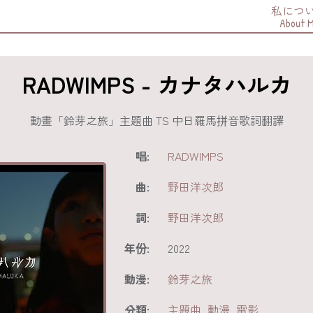
私につ
About 
RADWIMPS - カナタハルカ
動畫「鈴芽之旅」主題曲 TS 中日羅馬拼音歌詞翻譯
唱:
RADWIMPS
曲:
野田洋次郎
詞:
野田洋次郎
年份:
2022
動漫:
鈴芽之旅
分類:
主題曲
,
動漫
,
電影