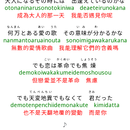
大人
になるその
時
には
出
逢
えているのかな
otonaninarusonotokiniwa deaeteirunokana
成為大人的那一天 我能否遇見你呢
なん
まん
あい
うた
いみ
わ
何
万
とある
愛
の
歌
その
意味
が
分
かるかな
nanmantoaruainouta sonoimigawakarukana
無數的愛情歌曲 我能理解它們的含義嗎
こい
かくめい
しょうそう
でも
恋
は
革命
でも
焦燥
demokoiwakakumeidemoshousou
但戀愛並不是革命 焦慮
てんぺんちい
きみ
でも
天変地異
でもなくて
君
だった
demotenpenchiidemonakute kimidatta
也不是天翻地覆的變動 而是你
♪