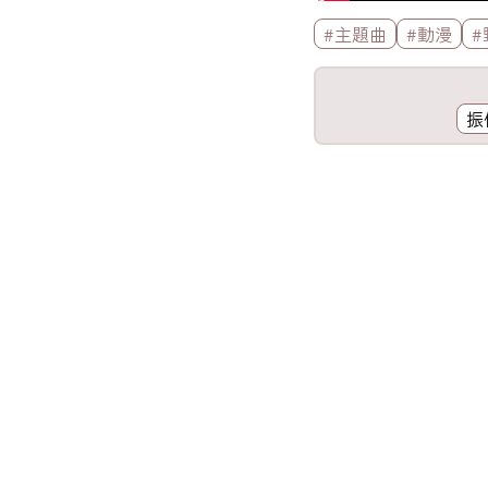
標籤欄
#主題曲
#動漫
#
工具欄
振
歌詞區