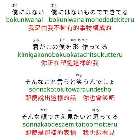
ぼく
ぼく
僕
にはない
僕
にはないものでできてる
bokuniwanai bokuniwanaimonodedekiteru
我是由我不擁有的事物構成的
きみ
ぼく
かたち
つく
君
がこの
僕
を
形
作
ってる
kimigakonobokuokatachitsukutteru
你正在塑造這樣的我
い
わら
そんなこと
言
うと
笑
うんでしょ
sonnakotoiutowaraundesho
即便說出這樣的話 你也會笑吧
かお
み
おも
そんな
顔
でさえ
見
たいと
思
ってる
sonnakaodesaemitaitoomotteru
即使是那樣的表情 我也想看見