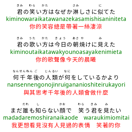
きみ
わら
かた
さみ
に
君
の
笑
い
方
はなぜか
淋
しさに
似
てた
kiminowaraikatawanazekasamishisaniniteta
你的笑容總是帶著一絲淒涼
きみ
うた
かた
きょう
あさ
や
み
君
の
歌
い
方
は
今日
の
朝
焼
けに
見
えた
kiminoutaikatawakyounoasayakenimieta
你的歌聲像今天的晨曦
なん
せん
ねん
ご
じんるい
なに
何
千
年
後
の
人類
が
何
をしているかより
nansennengonojinruigananioshiteirukayori
與其思考千年後的人類會做什麼
だれ
し
かお
わら
きみ
み
まだ
誰
も
知
らない
顔
で
笑
う
君
を
見
たい
madadaremoshiranaikaode waraukimiomitai
我更想看見沒有人見過的表情 笑著的你