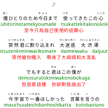
♪
ぼく
きょう
つか
こころ
僕
ひとりのため
今日
まで
使
ってきたこの
心
kuhitorinotamekyoumade tsukattekitakonokok
至今只為自己使用的這顆心
とつぜん
きみ
わ
こ
だいめいわく
だいじゅうたい
突然
君
に
割
り
込
まれ
大迷惑
大渋滞
otsuzenkiminiwarikomare daimeiwaku daijuut
突然被你闖入 帶來了大麻煩和大混亂
きみ
ぼく
でもすると
君
はこの
僕
が
demosurutokimiwakonobokuga
但就是這樣 你卻對我說出了
いま
うちゅう
いちばん
ことば
い
今
宇宙
で
一番
ほしかった
言葉
を
言
うの
imauchuudeichibanhoshikatta kotobaoiuno