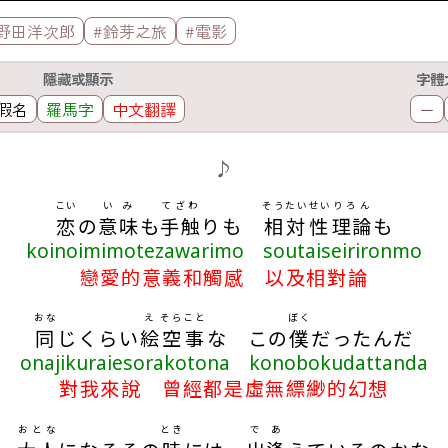
野田洋次郎
#鈴芽之旅
#電影
隱藏或顯示
字體
假名
羅馬字
中文翻譯
－
♪
こい
いみ
てざわ
そうたいせい
りろん
恋
の
意味
も
手触
りも
相対性
理論
も
koinoimimotezawarimo soutaiseirironmo
戀愛的意義和觸感 以及相對論
おな
え
そら
こと
ぼく
同
じくらい
絵
空
事
な この
僕
だったんだ
onajikuraiesorakotona konobokudattanda
對我來說 曾經都是虛無縹緲的幻想
おとな
とき
で
あ