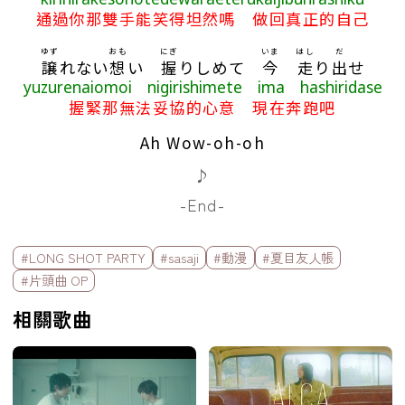
通過你那雙手能笑得坦然嗎 做回真正的自己
ゆず
おも
にぎ
いま
はし
だ
譲
れない
想
い
握
りしめて
今
走
り
出
せ
yuzurenaiomoi nigirishimete ima hashiridase
握緊那無法妥協的心意 現在奔跑吧
Ah Wow-oh-oh
♪
-End-
標籤欄
#LONG SHOT PARTY
#sasaji
#動漫
#夏目友人帳
#片頭曲 OP
相關歌曲