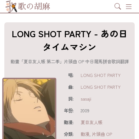
Search
歌の胡麻
LONG SHOT PARTY - あの日
タイムマシン
動畫「夏目友人帳 第二季」片頭曲 OP 中日羅馬拼音歌詞翻譯
歌詞及資訊
唱:
LONG SHOT PARTY
曲:
LONG SHOT PARTY
詞:
sasaji
年份:
2009
動漫:
夏目友人帳
分享至
acebook
分類:
動漫
,
片頭曲 OP
分享至 X