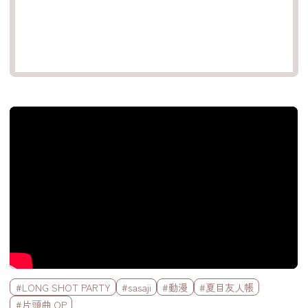
官方Youtube影片
標籤欄
#LONG SHOT PARTY
#sasaji
#動漫
#夏目友人帳
#片頭曲 OP