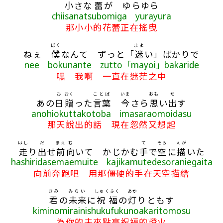
小
さな
蕾
が ゆらゆら
chiisanatsubomiga yurayura
那小小的花蕾正在搖曳
ぼく
まよ
ねぇ
僕
なんて ずっと「
迷
い」ばかりで
nee bokunante zutto「mayoi」bakaride
嘿 我啊 一直在迷茫之中
ひ
おく
ことば
いま
おも
だ
あの
日
贈
った
言葉
今
さら
思
い
出
す
anohiokuttakotoba imasaraomoidasu
那天說出的話 現在忽然又想起
はし
だ
まえ
む
て
そら
えが
走
り
出
せ
前
向
いて かじかむ
手
で
空
に
描
いた
hashiridasemaemuite kajikamutedesoraniegaita
向前奔跑吧 用那僵硬的手在天空描繪
きみ
みらい
しゅくふく
あか
君
の
未来
に
祝福
の
灯
りともす
kiminomirainishukufukunoakaritomosu
為你的未來點亮祝福的燈火