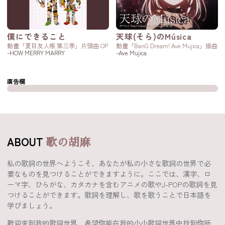
僕にできること
天球(そら)のMúsica
動畫「夏目友人帳 第三季」片頭曲 OP
動畫「BanG Dream! Ave Mujica」插曲
-HOW MERRY MARRY
-Ave Mujica
廣告欄
ABOUT
歌の胡麻
私の歌詞の世界へようこそ、あなたが私の小さな歌詞の世界で必
要なものを見つけることができますように。ここでは、漢字、ロ
ーマ字、ひらがな、カタカナを含むアニメの歌やJ-POPの歌詞を見
つけることができます。歌詞を理解し、歌を歌うことで日本語を
学びましょう。
歡迎來到我的歌詞世界，希望你能在我的小小歌詞世界中找到你所