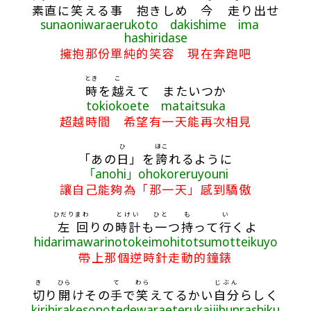
素直
に
笑
える
事
抱
きしめ
今
走
り
出
せ
sunaoniwaraerukoto dakishime ima
hashiridase
擁抱那份單純的笑容 現在奔跑吧
とき
こ
時
を
越
えて またいつか
tokiokoete mataitsuka
超越時間 希望有一天能再次相見
ひ
ほこ
「あの
日
」を
誇
れるように
「anohi」ohokoreruyouni
讓自己能夠為「那一天」感到驕傲
ひだり
まわ
とけい
ひと
も
い
左
回
りの
時計
も
一
つ
持
って
行
くよ
hidarimawarinotokeimohitotsumotteikuyo
帶上那個逆時針走動的鐘錶
き
ひら
て
わら
じぶん
切
り
開
けその
手
で
笑
えてるかい
自分
らしく
kirihirakesonotedewaraeterukaijibunrashiku