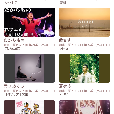
-ひいらぎ
-高鈴
たからもの
茜さす
動畫「夏目友人帳 第四季」片尾曲 ED
動畫「夏目友人帳 第五季」片尾曲 ED
-河野萬里奈
-Aimer
君ノカケラ
夏夕空
動畫「夏目友人帳 第三季」片尾曲 ED
動畫「夏目友人帳 第一季」片尾曲 ED
-中孝介, 宮本笑里
-中孝介