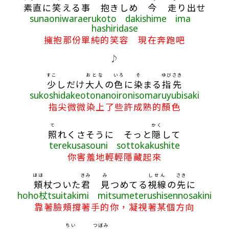
素直
に
笑
える
事
抱
きしめ
今
走
り
出
せ
sunaoniwaraerukoto dakishime ima
hashiridase
擁抱那份單純的笑容 現在奔跑吧
♪
すこ
おとな
いろ
そ
ゆび
さき
少
しだけ
大人
の
色
に
染
まる
指
先
sukoshidakeotonanoironisomaruyubisaki
指尖微微染上了些許成熟的顏色
て
かく
照
れくさそうに そっと
隠
して
terekusasouni sottokakushite
你害羞地輕輕隱藏起來
ほほ
きみ
み
しせん
さき
頬
杖ついた
君
見
つめてる
視線
の
先
に
hoho杖tsuitakimi mitsumeterushisennosakini
靠著臉頰撐著手的你，凝視著某個方向
ちい
つぼみ