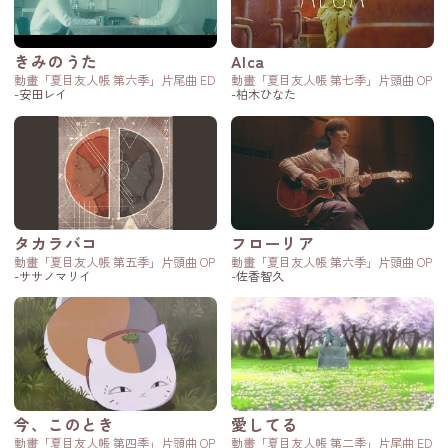
きみのうた
Alca
動畫「夏目友人帳 第六季」片尾曲 ED
動畫「夏目友人帳 第七季」片頭曲 OP
-安田レイ
-柏木ひなた
タカラバコ
フローリア
動畫「夏目友人帳 第五季」片頭曲 OP
動畫「夏目友人帳 第六季」片頭曲 OP
-ササノマリイ
-佐香智久
今、このとき
愛してる
動畫「夏目友人帳 第四季」片頭曲 OP
動畫「夏目友人帳 第二季」片尾曲 ED