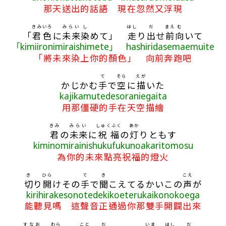
那天送出的話語 現在忽然又浮現
きみ
いろ
みらい
し
はし
だ
まえ
む
「
君
色
に
未来
染
めて」
走
り
出
せ
前
向
いて
「kimiironimiraishimete」 hashiridasemaemuite
「將未來染上你的顏色」 向前奔跑吧
て
そら
えが
かじかむ
手
で
空
に
描
いた
kajikamutedesoraniegaita
用那僵硬的手在天空描繪
きみ
みらい
しゅくふく
あか
君
の
未来
に
祝福
の
灯
りともす
kiminomirainishukufukunoakaritomosu
為你的未來點亮祝福的燈火
き
ひら
て
き
こえ
切
り
開
けその
手
で
聞
こえてるかいこの
声
が
kirihirakesonotedekikoeterukaikonokoega
能聽見嗎 這聲音正通過你那雙手開闢出來
すなお
わら
こと
だ
いま
はし
だ