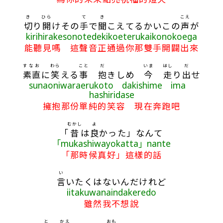
き
ひら
て
き
こえ
切
り
開
けその
手
で
聞
こえてるかいこの
声
が
kirihirakesonotedekikoeterukaikonokoega
能聽見嗎 這聲音正通過你那雙手開闢出來
すなお
わら
こと
だ
いま
はし
だ
素直
に
笑
える
事
抱
きしめ
今
走
り
出
せ
sunaoniwaraerukoto dakishime ima
hashiridase
擁抱那份單純的笑容 現在奔跑吧
むかし
よ
「
昔
は
良
かった」なんて
「mukashiwayokatta」nante
「那時候真好」這樣的話
い
言
いたくはないんだけれど
iitakuwanaindakeredo
雖然我不想說
と
かえ
おも