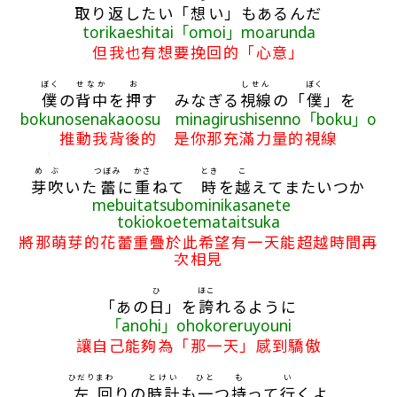
取
り
返
したい「
想
い」もあるんだ
torikaeshitai「omoi」moarunda
但我也有想要挽回的「心意」
ぼく
せなか
お
しせん
ぼく
僕
の
背中
を
押
す みなぎる
視線
の「
僕
」を
bokunosenakaoosu minagirushisenno「boku」o
推動我背後的 是你那充滿力量的視線
めぶ
つぼみ
かさ
とき
こ
芽吹
いた
蕾
に
重
ねて
時
を
越
えてまたいつか
mebuitatsubominikasanete
tokiokoetemataitsuka
將那萌芽的花蕾重疊於此希望有一天能超越時間再
次相見
ひ
ほこ
「あの
日
」を
誇
れるように
「anohi」ohokoreruyouni
讓自己能夠為「那一天」感到驕傲
ひだり
まわ
とけい
ひと
も
い
左
回
りの
時計
も
一
つ
持
って
行
くよ