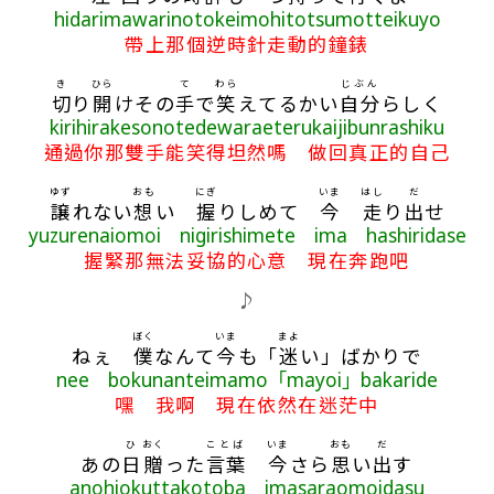
hidarimawarinotokeimohitotsumotteikuyo
帶上那個逆時針走動的鐘錶
き
ひら
て
わら
じぶん
切
り
開
けその
手
で
笑
えてるかい
自分
らしく
kirihirakesonotedewaraeterukaijibunrashiku
通過你那雙手能笑得坦然嗎 做回真正的自己
ゆず
おも
にぎ
いま
はし
だ
譲
れない
想
い
握
りしめて
今
走
り
出
せ
yuzurenaiomoi nigirishimete ima hashiridase
握緊那無法妥協的心意 現在奔跑吧
♪
ぼく
いま
まよ
ねぇ
僕
なんて
今
も「
迷
い」ばかりで
nee bokunanteimamo「mayoi」bakaride
嘿 我啊 現在依然在迷茫中
ひ
おく
ことば
いま
おも
だ
あの
日
贈
った
言葉
今
さら
思
い
出
す
anohiokuttakotoba imasaraomoidasu