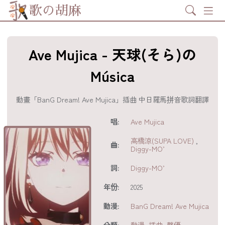
Search
歌の胡麻
Ave Mujica - 天球(そら)の
Música
動畫「BanG Dream! Ave Mujica」插曲 中日羅馬拼音歌詞翻譯
歌詞及資訊
唱:
Ave Mujica
高橋涼(SUPA LOVE)
,
曲:
Diggy-MO’
詞:
Diggy-MO’
年份:
2025
動漫:
BanG Dream! Ave Mujica
分享至
acebook
分類:
動漫
,
插曲
,
聲優