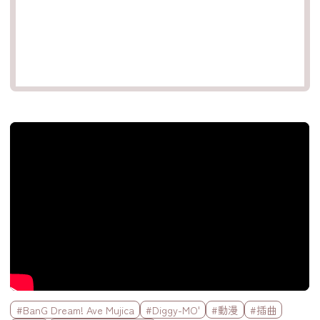
官方Youtube影片
標籤欄
#BanG Dream! Ave Mujica
#Diggy-MO'
#動漫
#插曲