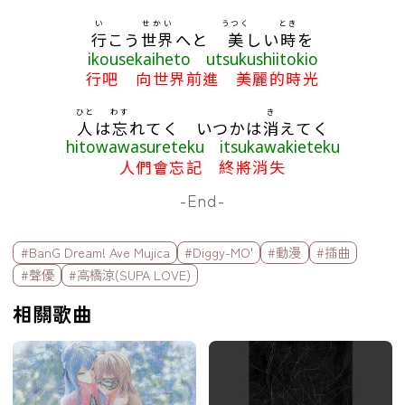
い
せかい
うつく
とき
行
こう
世界
へと
美
しい
時
を
ikousekaiheto utsukushiitokio
行吧 向世界前進 美麗的時光
ひと
わす
き
人
は
忘
れてく いつかは
消
えてく
hitowawasureteku itsukawakieteku
人們會忘記 終將消失
-End-
標籤欄
#BanG Dream! Ave Mujica
#Diggy-MO'
#動漫
#插曲
#聲優
#高橋涼(SUPA LOVE)
相關歌曲