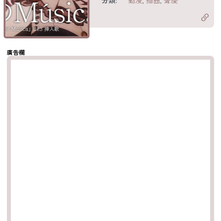
分享至 X
Twitter)
分享至
hatsapp
複製鏈結
廣告欄