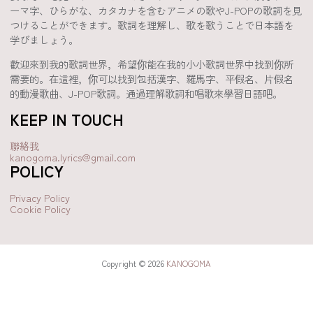
ーマ字、ひらがな、カタカナを含むアニメの歌やJ-POPの歌詞を見
つけることができます。歌詞を理解し、歌を歌うことで日本語を
学びましょう。
歡迎來到我的歌詞世界，希望你能在我的小小歌詞世界中找到你所
需要的。在這裡，你可以找到包括漢字、羅馬字、平假名、片假名
的動漫歌曲、J-POP歌詞。通過理解歌詞和唱歌來學習日語吧。
KEEP IN TOUCH
聯絡我
kanogoma.lyrics@gmail.com
POLICY
Privacy Policy
Cookie Policy
Copyright © 2026
KANOGOMA