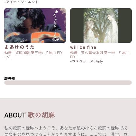
-アイナ・ジ・エンド
よあけのうた
will be fine
動畫「咒術迴戰 第三季」片尾曲 ED
動畫「天久鷹央系列 第一季」片尾曲
-jo0ji
ED
-ゴスペラーズ, Anly
廣告欄
ABOUT
歌の胡麻
私の歌詞の世界へようこそ、あなたが私の小さな歌詞の世界で必
要なものを見つけることができますように。ここでは、漢字、ロ