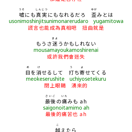
うそ
しんじつ
ゆが
嘘
にも
真実
にもなれるだろ
歪
みとは
usonimoshinjitsunimonarerudaro yugamitowa
謊言也能成為真相吧 扭曲就是
まよ
もうさ
迷
うかもしれない
mousamayoukamoshirenai
或許我們會迷失
め
け
う
よ
目
を
消
せるして
打
ち
寄
せてくる
meokeserushite uchiyosetekuru
閉上眼睛 湧來的
さいご
いた
最後
の
痛
みも ah
saigonoitamimo ah
最後的痛苦也 ah
こ
越
えたら