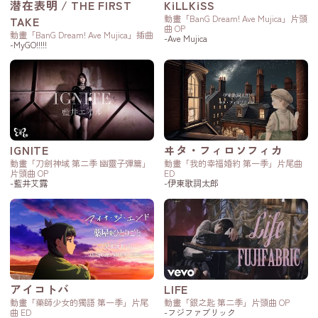
潜在表明 / THE FIRST
KiLLKiSS
動畫「BanG Dream! Ave Mujica」片頭
TAKE
曲 OP
動畫「BanG Dream! Ave Mujica」插曲
-Ave Mujica
-MyGO!!!!!
IGNITE
ヰタ・フィロソフィカ
動畫「刀劍神域 第二季 幽靈子彈篇」
動畫「我的幸福婚約 第一季」片尾曲
片頭曲 OP
ED
-藍井艾露
-伊東歌詞太郎
アイコトバ
LIFE
動畫「藥師少女的獨語 第一季」片尾
動畫「銀之匙 第二季」片頭曲 OP
曲 ED
-フジファブリック