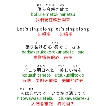
ぼく
いま
と
はな
僕
ら
今
解
き
放
つ
bokuraimatokihanatsu
我們現在釋放開來
Let's sing along let's sing along
一起唱吧 一起唱吧
は
さ
こころ
かな
張
り
裂
ける
心
奏
でて さあ
harisakerukokorokanadete saa
奏響撕裂的心 來吧
い
あした
うつく
とき
行
こう
明日
へと
美
しい
時
を
ikouashitaheto utsukushiitokio
行吧 向明天前進 美麗的時光
ひと
わす
き
人
は
忘
れてく いつかは
消
えてく
hitowawasureteku itsukawakieteku
人們會忘記 終將消失