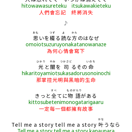
hitowawasureteku itsukawakieteku
人們會忘記 終將消失
♪
おも
つず
よ
かた
思
いを
綴
る
読
な
方
のはなぜ
omoiotsuzuruyonakatanowanaze
為何心情會寫下
ひかり
やみ
つかさど
いのち
光
と
闇
を
司
るその
命
hikaritoyamiotsukasadorusonoinochi
那掌控光明與黑暗的生命
すべ
ものがたり
きっと
全
てに
物語
がある
kittosubetenimonogatarigaaru
一定每一個都擁有故事
かな
Tell me a story tell me a story
叶
うなら
Tell me a story tell me a story kanaunara