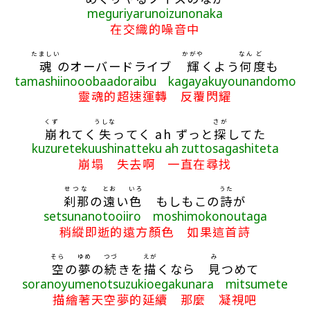
meguriyarunoizunonaka
在交織的噪音中
たましい
かがや
なん
ど
魂
のオーバードライブ
輝
くよう
何
度
も
tamashiinooobaadoraibu kagayakuyounandomo
靈魂的超速運轉 反覆閃耀
くず
うしな
さが
崩
れてく
失
ってく ah ずっと
探
してた
kuzuretekuushinatteku ah zuttosagashiteta
崩塌 失去啊 一直在尋找
せつな
とお
いろ
うた
刹那
の
遠
い
色
もしもこの
詩
が
setsunanotooiiro moshimokonoutaga
稍縱即逝的遠方顏色 如果這首詩
そら
ゆめ
つづ
えが
み
空
の
夢
の
続
きを
描
くなら
見
つめて
soranoyumenotsuzukioegakunara mitsumete
描繪著天空夢的延續 那麼 凝視吧