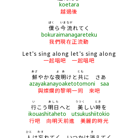
koetara
越過後
ぼく
いま
なが
僕
ら
今
流
れてく
bokuraimanagareteku
我們現在正流動
Let's sing along let's sing along
一起唱吧 一起唱吧
あざ
よ
あ
とも
鮮
やかな
夜
明
けと
共
に さあ
azayakanayoaketotomoni saa
與燦爛的黎明一同 來吧
い
あした
うつく
とき
行
こう
明日
へと
美
しい
時
を
ikouashitaheto utsukushiitokio
行吧 向明天前進 美麗的時光
ひと
わす
き
人
は
忘
れてく いつかは
消
えてく