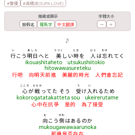
#聲優
#高橋涼(SUPA LOVE)
工具欄
隱藏或顯示
字體大小
振假名
羅馬字
中文翻譯
－
＋
歌詞區
♪
い
あした
うつく
とき
ひと
わす
行
こう
明日
へと
美
しい
時
を
人
は
忘
れてく
ikouashitaheto utsukushiitokio
hitowawasureteku
行吧 向明天前進 美麗的時光 人們會忘記
こころ
たたか
う
い
心
が
戦
ってた そう
受
け
入
れるため
kokorogatatakatteta sou ukeirerutame
心中在抗爭 是的 為了接受
む
がわ
向
こう
側
はあるのか
mukougawawaarunoka
那邊是否存在