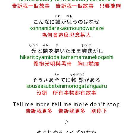
告訴我一個故事 告訴我一個故事 只要能夠
だれ
おも
こんなに
誰
か
思
うのはなぜ
konnanidarekaomounowanaze
為何會這麼思念某人
ひかり
やみ
だ
むね
こ
光
と
闇
を
抱
いたまま
胸
焦
がし
hikaritoyamiodaitamamamunekogashi
懷抱光明與黑暗 胸口燃燒
すべ
ものがたり
そうさあ
全
てに
物語
がある
sousaasubetenimonogatarigaaru
沒錯 所有事物都有故事
Tell me more tell me more don't stop
告訴我更多 告訴我更多 別停下
♪
めぐりやるノイズのなか