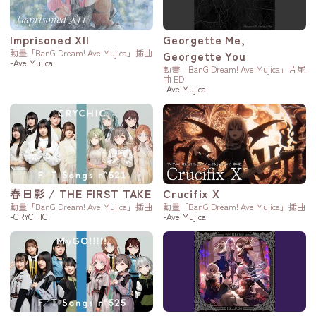
Imprisoned XII
Georgette Me,
動畫「BanG Dream! Ave Mujica」插曲
Georgette You
-Ave Mujica
動畫「BanG Dream! Ave Mujica」片尾
曲 ED
-Ave Mujica
春日影 / THE FIRST TAKE
Crucifix X
動畫「BanG Dream! Ave Mujica」插曲
動畫「BanG Dream! Ave Mujica」插曲
-CRYCHIC
-Ave Mujica