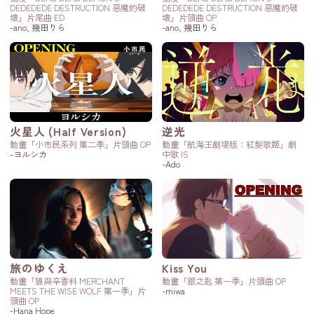
DEDEDEDE DESTRUCTION 惡魔的破
DEDEDEDE DESTRUCTION 惡魔的破
壞」片尾曲 ED
壞」片頭曲 OP
-ano, 幾田りら
-ano, 幾田りら
火星人 (Half Version)
逆光
動畫「小市民系列 第二季」片頭曲 OP
動畫「航海王劇場版：紅髮歌姬」劇
-ヨルシカ
中歌 IS
-Ado
旅のゆくえ
Kiss You
動畫「狼與辛香料 MERCHANT
動畫「銀之匙 第一季」片頭曲 OP
MEETS THE WISE WOLF 第一季」片
-miwa
頭曲 OP
-Hana Hope