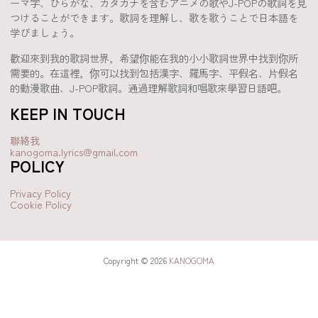
ーマ字、ひらがな、カタカナを含むアニメの歌やJ-POPの歌詞を見
つけることができます。歌詞を理解し、歌を歌うことで日本語を
学びましょう。
歡迎來到我的歌詞世界，希望你能在我的小小歌詞世界中找到你所
需要的。在這裡，你可以找到包括漢字、羅馬字、平假名、片假名
的動漫歌曲、J-POP歌詞。通過理解歌詞和唱歌來學習日語吧。
KEEP IN TOUCH
聯絡我
kanogoma.lyrics@gmail.com
POLICY
Privacy Policy
Cookie Policy
Copyright © 2026
KANOGOMA