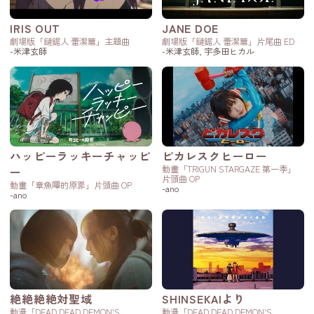
IRIS OUT
JANE DOE
劇場版「鏈鋸人 蕾潔篇」主題曲
劇場版「鏈鋸人 蕾潔篇」片尾曲 ED
-米津玄師
-米津玄師, 宇多田ヒカル
ハッピーラッキーチャッピ
ピカレスクヒーロー
動畫「TRIGUN STARGAZE 第一季」
ー
片頭曲 OP
動畫「章魚嗶的原罪」片頭曲 OP
-ano
-ano
絶絶絶絶対聖域
SHINSEKAIより
動漫「DEAD DEAD DEMON'S
動漫「DEAD DEAD DEMON'S