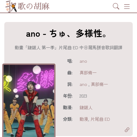
Search
歌の胡麻
ano - ちゅ、多様性。
動畫「鏈鋸人 第一季」片尾曲 ED 中日羅馬拼音歌詞翻譯
歌詞及資訊
唱:
ano
曲:
真部脩一
詞:
ano
,
真部脩一
年份:
2023
動漫:
鏈鋸人
分享至
acebook
分類:
動漫
,
片尾曲 ED
分享至 X
Twitter)
分享至
hatsapp