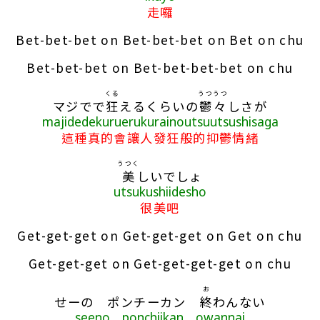
走囉
Bet-bet-bet on Bet-bet-bet on Bet on chu
Bet-bet-bet on Bet-bet-bet-bet on chu
くる
うつうつ
マジでで
狂
えるくらいの
鬱々
しさが
majidedekuruerukurainoutsuutsushisaga
這種真的會讓人發狂般的抑鬱情緒
うつく
美
しいでしょ
utsukushiidesho
很美吧
Get-get-get on Get-get-get on Get on chu
Get-get-get on Get-get-get-get on chu
お
せーの ポンチーカン
終
わんない
seeno ponchiikan owannai