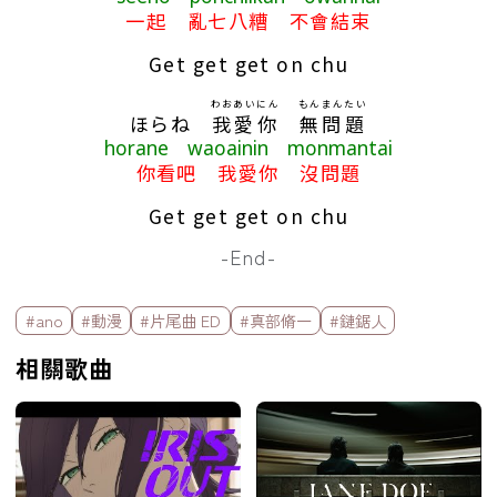
一起 亂七八糟 不會結束
Get get get on chu
わおあいにん
もんまんたい
ほらね
我愛你
無問題
horane waoainin monmantai
你看吧 我愛你 沒問題
Get get get on chu
-End-
標籤欄
#ano
#動漫
#片尾曲 ED
#真部脩一
#鏈鋸人
相關歌曲