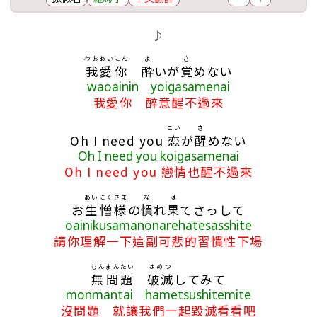
歌詞區
♪
わおあいにん
よ
さ
我愛你
酔
いが
覚
めない
waoainin yoigasamenai
我愛你 醉意醒不過來
こい
さ
Oh I need you
恋
が
醒
めない
Oh I need you koigasamenai
Oh I need you 戀情也醒不過來
あいにくさま
な
は
お
生憎様
の
慣
れ
果
てさっして
oainikusamanonarehatesasshite
請你理解一下這副可悲的習慣性下場
もんまんたい
はめつ
無問題
破滅
してみて
monmantai hametsushitemite
沒問題 就讓我們一起毀滅看看吧