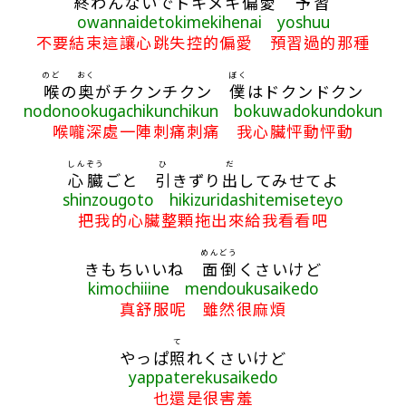
終
わんないでトキメキ
偏愛
予習
owannaidetokimekihenai yoshuu
不要結束這讓心跳失控的偏愛 預習過的那種
のど
おく
ぼく
喉
の
奥
がチクンチクン
僕
はドクンドクン
nodonookugachikunchikun bokuwadokundokun
喉嚨深處一陣刺痛刺痛 我心臟怦動怦動
しんぞう
ひ
だ
心臓
ごと
引
きずり
出
してみせてよ
shinzougoto hikizuridashitemiseteyo
把我的心臟整顆拖出來給我看看吧
めんどう
きもちいいね
面倒
くさいけど
kimochiiine mendoukusaikedo
真舒服呢 雖然很麻煩
て
やっぱ
照
れくさいけど
yappaterekusaikedo
也還是很害羞