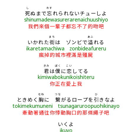
し
わす
死
ぬまで
忘
れられないチューしよ
shinumadewasurerarenaichuushiyo
我們來個一輩子都忘不了的吻吧
まち
あふ
いかれた
街
は ゾンビで
溢
れる
ikaretamachiwa zonbideafureru
瘋掉的城市裡滿是殭屍
きみ
ぼく
こい
君
は
僕
に
恋
してる
kimiwabokunikoishiteru
你正在愛上我
むね
つな
ひ
ときめく
胸
に
繋
がるロープを
引
きなよ
tokimekumuneni tsunagaruroopuohikinayo
牽動著通往你悸動胸口的那條繩子吧
いくよ
ikuyo