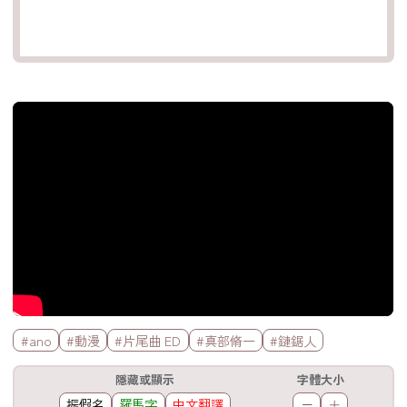
官方Youtube影片
標籤欄
#ano
#動漫
#片尾曲 ED
#真部脩一
#鏈鋸人
工具欄
隱藏或顯示
字體大小
振假名
羅馬字
中文翻譯
－
＋