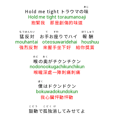
あじ
Hold me tight トラウマの
味
Hold me tight toraumanoaji
抱緊我 那是創傷的味道
もうはんたい
て
すわ
ほうしゅう
猛反対
お
手
お
座
りでハイ
報酬
mouhantai oteosuwaridehai houshuu
強烈反對 來握手坐下好 給你獎賞
のど
おく
喉
の
奥
がチクンチクン
nodonookugachikunchikun
喉嚨深處一陣刺痛刺痛
ぼく
僕
はドクンドクン
bokuwadokundokun
我心臟怦動怦動
こどう
こどく
け
鼓動
で
孤独
消
してみせてよ