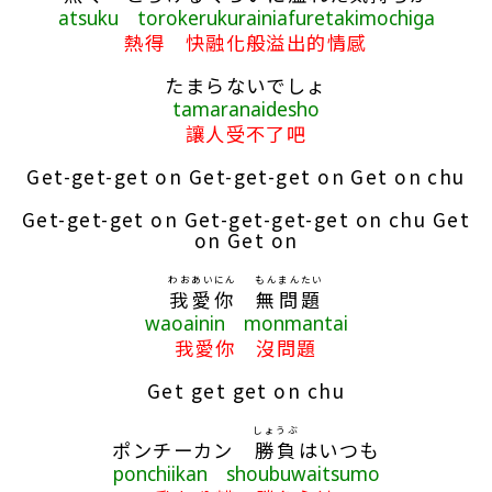
atsuku torokerukurainiafuretakimochiga
熱得 快融化般溢出的情感
たまらないでしょ
tamaranaidesho
讓人受不了吧
Get-get-get on Get-get-get on Get on chu
Get-get-get on Get-get-get-get on chu Get
on Get on
わおあいにん
もんまんたい
我愛你
無問題
waoainin monmantai
我愛你 沒問題
Get get get on chu
しょうぶ
ポンチーカン
勝負
はいつも
ponchiikan shoubuwaitsumo