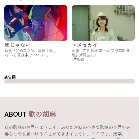
嘘じゃない
ユメセカイ
動畫「我的鬼女孩」電影主題曲
動畫「刀劍神域 第一季 艾恩葛朗特
-ずっと真夜中でいいのに。
篇」片尾曲 ED
-戶松遙
廣告欄
ABOUT
歌の胡麻
私の歌詞の世界へようこそ、あなたが私の小さな歌詞の世界で必
要なものを見つけることができますように。ここでは、漢字、ロ