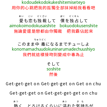
kodoudekodokukeshitemiseteyo
用你的心跳把我的孤獨全部抹掉給我看看吧
あい
こい
どくさい
ぼく
どくせん
愛
も
恋
も
独裁
して
僕
を
独占
して
aimokoimodokusaishite bokuodokusenshite
無論愛還是戀都由你獨裁 把我霸佔起來
ちゅうどく
このまま
中毒
になるまでチューしよ
konomamachuudokuninarumadechuushiyo
我們就這樣接吻到變成中毒為止
そして
soshite
然後
Get-get-get on Get-get-get on Get on chu
Get-get-get on Get-get-get-get on chu
あつ
あふ
き
も
熱
く とろけるくらいに
溢
れた
気
持
ちが