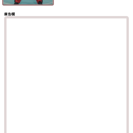
複製鏈結
廣告欄