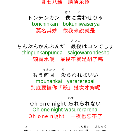
亂七八糟 勝負永遠
ぼく
い
トンチンカン
僕
に
言
わせりゃ
tonchinkan bokuniiwaserya
莫名其妙 依我來說就是
さいご
ちんぷんかんぷんだ
最後
はロンでしょ
chinpunkanpunda saigowarondesho
一頭霧水啊 最後不就是胡了嗎
なんかい
や
もう
何回
殺
られればいい
mounankai yararerebaii
到底要被你「殺」幾次才夠呢
わす
Oh one night
忘
れられない
Oh one night wasurerarenai
Oh one night 一夜也忘不了
お
へんあい
よしゅう