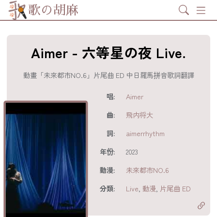
Search
歌の胡麻
Aimer - 六等星の夜 Live.
動畫「未來都市NO.6」片尾曲 ED 中日羅馬拼音歌詞翻譯
歌詞及資訊
唱:
Aimer
曲:
飛内将大
詞:
aimerrhythm
年份:
2023
動漫:
未來都市NO.6
分享至
acebook
分類:
Live
,
動漫
,
片尾曲 ED
分享至 X
Twitter)
分享至
hatsapp