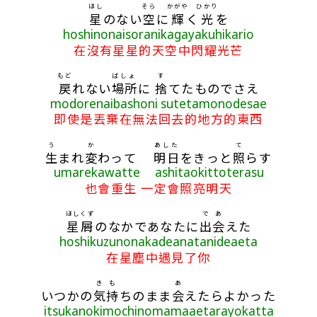
ほし
そら
かがや
ひかり
星
のない
空
に
輝
く
光
を
hoshinonaisoranikagayakuhikario
在沒有星星的天空中閃耀光芒
もど
ばしょ
す
戻
れない
場所
に
捨
てたものでさえ
modorenaibashoni sutetamonodesae
即使是丟棄在無法回去的地方的東西
う
か
あした
て
生
まれ
変
わって
明日
をきっと
照
らす
umarekawatte ashitaokittoterasu
也會重生 一定會照亮明天
ほしくず
で
あ
星屑
のなかであなたに
出
会
えた
hoshikuzunonakadeanatanideaeta
在星塵中遇見了你
き
も
あ
いつかの
気
持
ちのまま
会
えたらよかった
itsukanokimochinomamaaetarayokatta