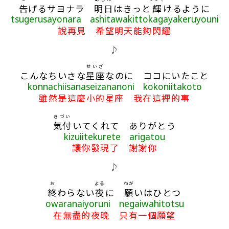
告
げるサヨナラ
明日
はきっと
輝
けるように
tsugerusayonara ashitawakittokagayakeruyouni
說再見 希望明天能夠閃耀
♪
せいざ
こんなちいさな
星座
なのに ココにいたこと
konnachiisanaseizananoni kokoniitakoto
雖然是這麼小的星座 我在這裡的事
きづい
気付
いてくれて ありがとう
kizuiitekurete arigatou
讓你發現了 謝謝你
♪
お
よる
ねが
終
わらない
夜
に
願
いはひとつ
owaranaiyoruni negaiwahitotsu
在無盡的夜晚 只有一個願望