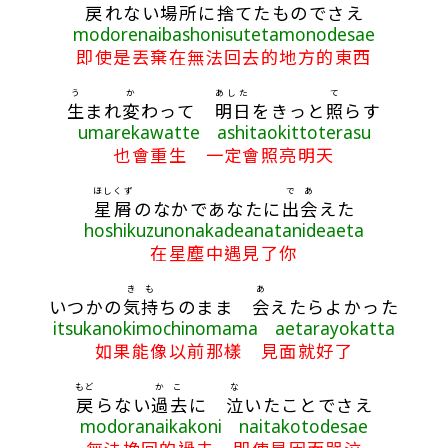
戻
れない
場所
に
捨
てたものでさえ
modorenaibashonisutetamonodesae
即使是丟棄在無法回去的地方的東西
う
か
あした
て
生
まれ
変
わって
明日
をきっと
照
らす
umarekawatte ashitaokittoterasu
也會重生 一定會照亮明天
ほしくず
で
あ
星屑
のなかであなたに
出
会
えた
hoshikuzunonakadeanatanideaeta
在星塵中遇見了你
き
も
あ
いつかの
気
持
ちのまま
会
えたらよかった
itsukanokimochinomama aetarayokatta
如果能像以前那樣 見面就好了
もど
かこ
な
戻
らない
過去
に
泣
いたことでさえ
modoranaikakoni naitakotodesae