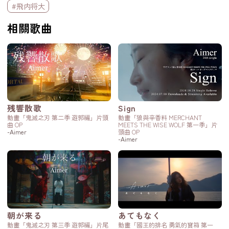
#飛内将大
相關歌曲
残響散歌
Sign
動畫「鬼滅之刃 第二季 遊郭編」片頭
動畫「狼與辛香料 MERCHANT
曲 OP
MEETS THE WISE WOLF 第一季」片
-Aimer
頭曲 OP
-Aimer
朝が来る
あてもなく
動畫「鬼滅之刃 第三季 遊郭編」片尾
動畫「國王的排名 勇氣的寶箱 第一