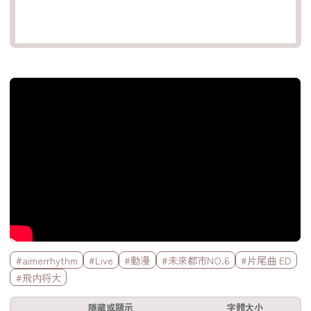
官方Youtube影片
標籤欄
#aimerrhythm
#Live
#動漫
#未來都市NO.6
#片尾曲 ED
#飛内将大
工具欄
隱藏或顯示
字體大小