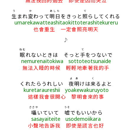
無法挽回的過去 即使是因而哭泣
う
か
あした
て
生
まれ
変
わって
明日
をきっと
照
らしてくれる
umarekawatteashitaokittoterashitekureru
也會重生 一定會照亮明天
♪
ねむ
て
眠
れないときは そっと
手
をつないで
nemurenaitokiwa sottoteotsunaide
無法入睡的時候 輕輕地牽著我的手
よ
あ
く
くれたらうれしい
夜
明
けは
来
るよと
kuretaraureshii yoakewakuruyoto
這樣我會很開心 黎明會來的事
ささや
うそ
囁
いていて
嘘
でもいいから
sasayaiteite usodemoiikara
小聲地告訴我 即使是謊言也好