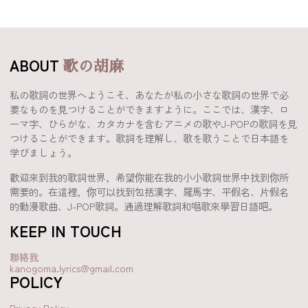
ABOUT
歌の胡麻
私の歌詞の世界へようこそ、あなたが私の小さな歌詞の世界で必
要なものを見つけることができますように。ここでは、漢字、ロ
ーマ字、ひらがな、カタカナを含むアニメの歌やJ-POPの歌詞を見
つけることができます。歌詞を理解し、歌を歌うことで日本語を
学びましょう。
歡迎來到我的歌詞世界，希望你能在我的小小歌詞世界中找到你所
需要的。在這裡，你可以找到包括漢字、羅馬字、平假名、片假名
的動漫歌曲、J-POP歌詞。通過理解歌詞和唱歌來學習日語吧。
KEEP IN TOUCH
聯絡我
kanogoma.lyrics@gmail.com
POLICY
Privacy Policy