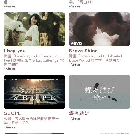
曲 ED
季」片尾曲 ED
-Aimer
-Aimer
I beg you
Brave Shine
動畫「Fate/stay night [Heaven's
動畫「Fate/stay night [Unlimited
Feel] 劇場版 第二章 lost butterfly」電
Blade Works] 第二季」片頭曲 OP
影主題曲
-Aimer
-Aimer
SCOPE
蝶々結び
動畫「天久鷹央的推理病歷表 第一
-Aimer
季」片頭曲 OP
-Aimer