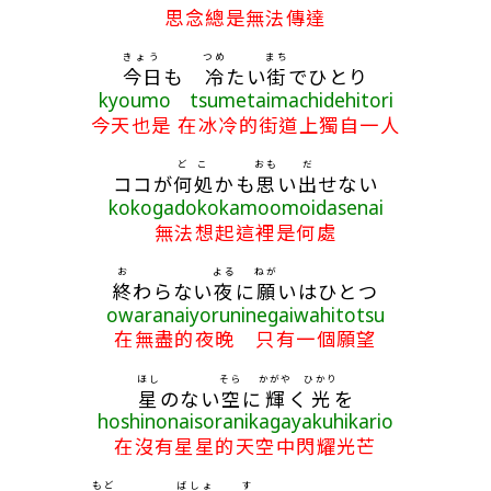
思念總是無法傳達
きょう
つめ
まち
今日
も
冷
たい
街
でひとり
kyoumo tsumetaimachidehitori
今天也是 在冰冷的街道上獨自一人
どこ
おも
だ
ココが
何処
かも
思
い
出
せない
kokogadokokamoomoidasenai
無法想起這裡是何處
お
よる
ねが
終
わらない
夜
に
願
いはひとつ
owaranaiyoruninegaiwahitotsu
在無盡的夜晚 只有一個願望
ほし
そら
かがや
ひかり
星
のない
空
に
輝
く
光
を
hoshinonaisoranikagayakuhikario
在沒有星星的天空中閃耀光芒
もど
ばしょ
す