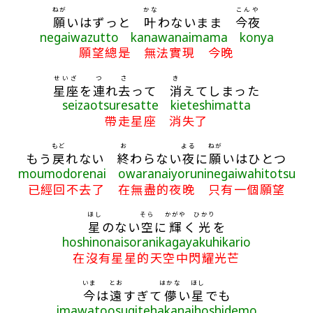
ねが
かな
こんや
願
いはずっと
叶
わないまま
今夜
negaiwazutto kanawanaimama konya
願望總是 無法實現 今晚
せいざ
つ
さ
き
星座
を
連
れ
去
って
消
えてしまった
seizaotsuresatte kieteshimatta
帶走星座 消失了
もど
お
よる
ねが
もう
戻
れない
終
わらない
夜
に
願
いはひとつ
moumodorenai owaranaiyoruninegaiwahitotsu
已經回不去了 在無盡的夜晚 只有一個願望
ほし
そら
かがや
ひかり
星
のない
空
に
輝
く
光
を
hoshinonaisoranikagayakuhikario
在沒有星星的天空中閃耀光芒
いま
とお
はかな
ほし
今
は
遠
すぎて
儚
い
星
でも
imawatoosugitehakanaihoshidemo