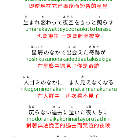
即使現在它是遙遠而短暫的星星
う
か
よぞら
て
生
まれ
変
わって
夜空
をきっと
照
らす
umarekawatteyozoraokittoterasu
也會重生 一定會照亮夜空
ほしくず
で
あ
きせき
星屑
のなかで
出
会
えた
奇跡
が
hoshikuzunonakadedeaetakisekiga
在星塵中遇見了你是奇跡
ひと
み
人
ゴミのなかに また
見
えなくなる
hitogominonakani matamienakunaru
在人群中 再次看不見了
もど
かこ
な
よる
戻
らない
過去
に
泣
いた
夜
たちに
modoranaikakoninaitayorutachini
對著無法挽回的過去而哭泣的夜晚
つ
あした
かがや