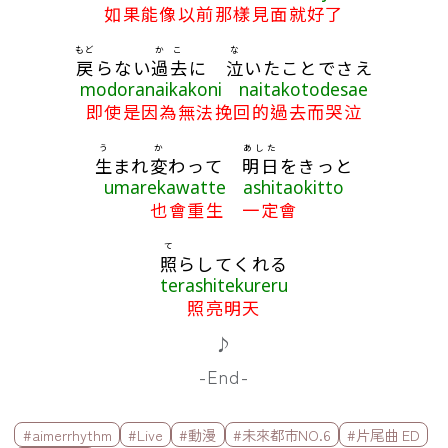
如果能像以前那樣見面就好了
もど
かこ
な
戻
らない
過去
に
泣
いたことでさえ
modoranaikakoni naitakotodesae
即使是因為無法挽回的過去而哭泣
う
か
あした
生
まれ
変
わって
明日
をきっと
umarekawatte ashitaokitto
也會重生 一定會
て
照
らしてくれる
terashitekureru
照亮明天
♪
-End-
標籤欄
#aimerrhythm
#Live
#動漫
#未來都市NO.6
#片尾曲 ED