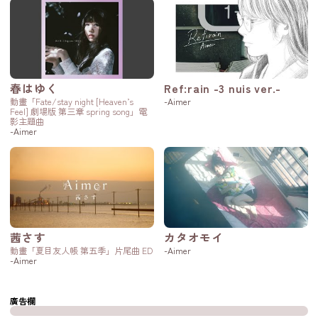
春はゆく
Ref:rain -3 nuis ver.-
動畫「Fate/stay night [Heaven’s
-Aimer
Feel] 劇場版 第三章 spring song」電
影主題曲
-Aimer
茜さす
カタオモイ
動畫「夏目友人帳 第五季」片尾曲 ED
-Aimer
-Aimer
廣告欄