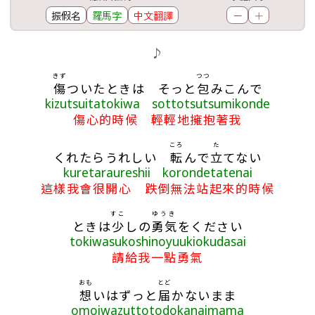
振假名
羅馬字
中文翻譯
－
＋
歌詞區
♪
きず
つつ
傷
ついたときは そっと
包
みこんで
kizutsuitatokiwa sottotsutsumikonde
傷心的時候 輕輕地擁抱著我
ころ
た
くれたらうれしい
転
んで
立
てない
kuretaraureshii korondetatenai
這樣我會很開心 跌倒無法站起來的時候
すこ
ゆうき
ときは
少
しの
勇気
をください
tokiwasukoshinoyuukiokudasai
請給我一點勇氣
おも
とど
想
いはずっと
届
かないまま
omoiwazuttotodokanaimama