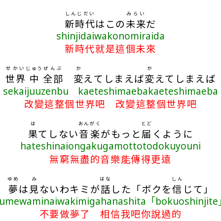
しんじだい
みらい
新時代
はこの
未来
だ
shinjidaiwakonomiraida
新時代就是這個未來
せかい
じゅう
ぜんぶ
か
か
世界
中
全部
変
えてしまえば
変
えてしまえば
sekaijuuzenbu kaeteshimaebakaeteshimaeba
改變這整個世界吧 改變這整個世界吧
は
おんがく
とど
果
てしない
音楽
がもっと
届
くように
hateshinaiongakugamottotodokuyouni
無窮無盡的音樂能傳得更遠
ゆめ
み
はな
しん
夢
は
見
ないわキミが
話
した「ボクを
信
じて」
umewaminaiwakimigahanashita「bokuoshinjit
不要做夢了 相信我吧你說過的