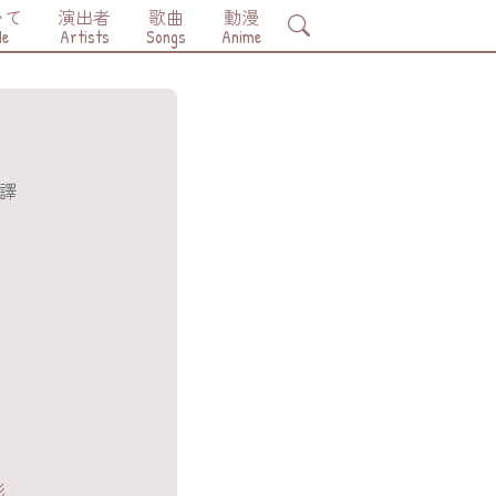
いて
演出者
歌曲
動漫
Search
Me
Artists
Songs
Anime
詞翻譯
影