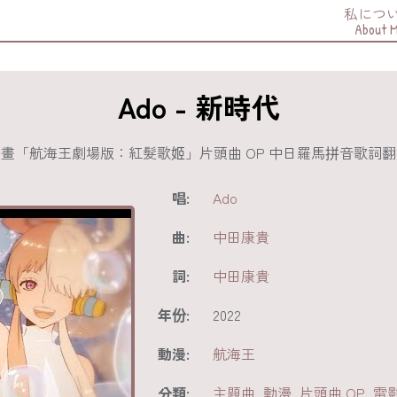
私につ
About 
Ado - 新時代
動畫「航海王劇場版：紅髮歌姬」片頭曲 OP 中日羅馬拼音歌
唱:
Ado
曲:
中田康貴
詞:
中田康貴
年份:
2022
動漫:
航海王
分類:
主題曲
,
動漫
,
片頭曲 OP
,
電