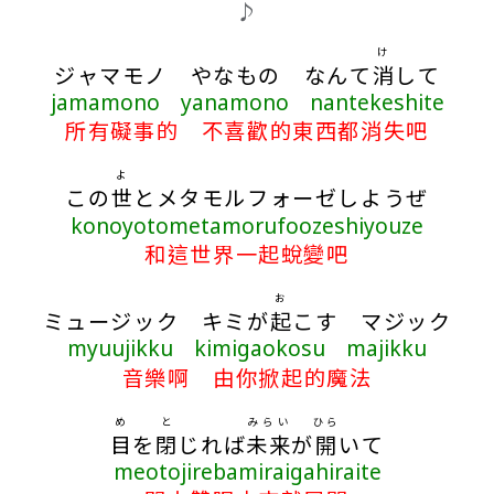
♪
け
ジャマモノ やなもの なんて
消
して
jamamono yanamono nantekeshite
所有礙事的 不喜歡的東西都消失吧
よ
この
世
とメタモルフォーゼしようぜ
konoyotometamorufoozeshiyouze
和這世界一起蛻變吧
お
ミュージック キミが
起
こす マジック
myuujikku kimigaokosu majikku
音樂啊 由你掀起的魔法
め
と
みらい
ひら
目
を
閉
じれば
未来
が
開
いて
meotojirebamiraigahiraite