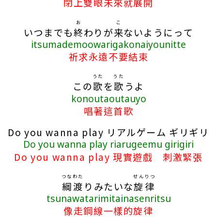
閉上雙眼未來就展開
お
こ
いつまでも
終
わりが
来
ないようにって
itsumademoowarigakonaiyounitte
祈求永遠不要結束
うた
うた
この
歌
を
歌
うよ
konoutaoutauyo
唱著這首歌
Do you wanna play リアルゲーム ギリギリ
Do you wanna play riarugeemu girigiri
Do you wanna play 現實遊戲 刺激緊張
つな
わた
せんりつ
綱
渡
りみたいな
旋律
tsunawatarimitainasenritsu
像走鋼線一樣的旋律