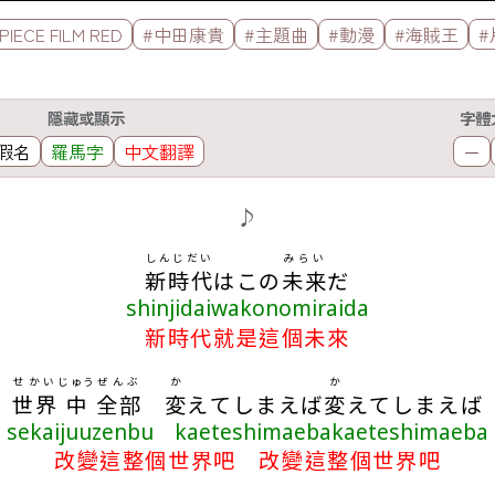
PIECE FILM RED
#中田康貴
#主題曲
#動漫
#海賊王
#
隱藏或顯示
字體
假名
羅馬字
中文翻譯
－
♪
しんじだい
みらい
新時代
はこの
未来
だ
shinjidaiwakonomiraida
新時代就是這個未來
せかい
じゅう
ぜんぶ
か
か
世界
中
全部
変
えてしまえば
変
えてしまえば
sekaijuuzenbu kaeteshimaebakaeteshimaeba
改變這整個世界吧 改變這整個世界吧