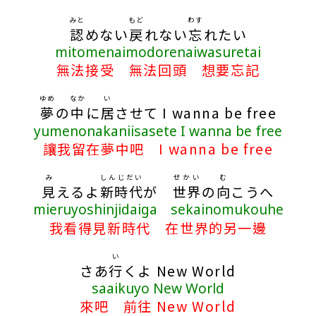
みと
もど
わす
認
めない
戻
れない
忘
れたい
mitomenaimodorenaiwasuretai
無法接受 無法回頭 想要忘記
ゆめ
なか
い
夢
の
中
に
居
させて I wanna be free
yumenonakaniisasete I wanna be free
讓我留在夢中吧 I wanna be free
み
しんじだい
せかい
む
見
えるよ
新時代
が
世界
の
向
こうへ
mieruyoshinjidaiga sekainomukouhe
我看得見新時代 在世界的另一邊
い
さあ
行
くよ New World
saaikuyo New World
來吧 前往 New World