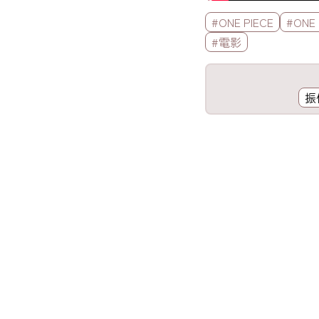
標籤欄
#ONE PIECE
#ONE 
#電影
工具欄
振
歌詞區