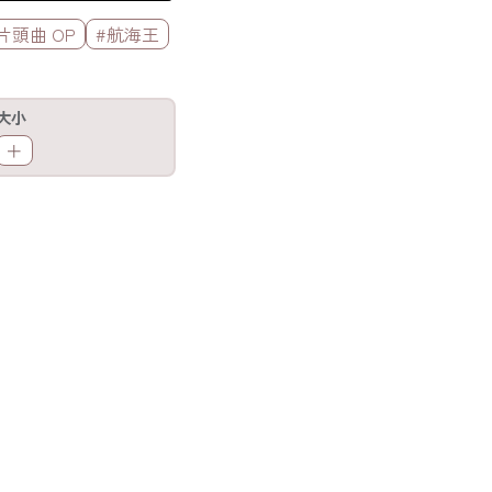
片頭曲 OP
#航海王
大小
＋