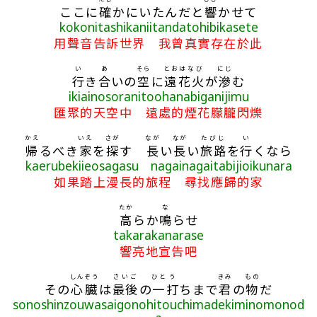
ここに
確
かにいたんだと
響
かせて
kokonitashikaniitandatohibikasete
用聲音告訴世界 我曾真實存在於此
い
あ
そら
とお
はなび
にじ
行
き
合
いの
空
に
遠
花火
が
滲
む
ikiainosoranitoohanabiganijimu
匯聚的天空中 遠處的煙花朦朧閃爍
かえ
いえ
さが
なが
なが
たびじ
い
帰
るべき
家
を
探
す
長
い
長
い
旅路
を
行
くなら
kaerubekiieosagasu nagainagaitabijioikunara
如果踏上漫長的旅程 尋找應歸的家
たか
な
高
らか
鳴
らせ
takarakanarase
響亮地宣告吧
しんぞう
さいご
ひと
う
きみ
もの
その
心臓
は
最後
の
一
打
ちまで
君
の
物
だ
sonoshinzouwasaigonohitouchimadekiminomonod