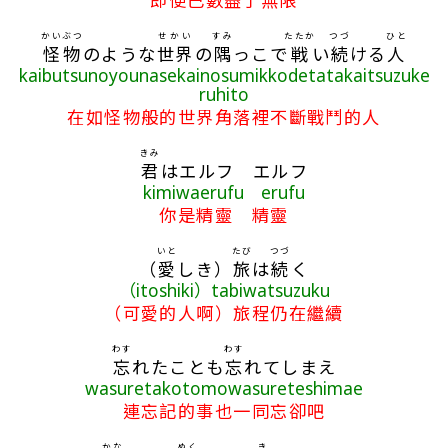
かいぶつ
せかい
すみ
たたか
つづ
ひと
怪物
のような
世界
の
隅
っこで
戦
い
続
ける
人
kaibutsunoyounasekainosumikkodetatakaitsuzuke
ruhito
在如怪物般的世界角落裡不斷戰鬥的人
きみ
君
はエルフ エルフ
kimiwaerufu erufu
你是精靈 精靈
いと
たび
つづ
（
愛
しき）
旅
は
続
く
（itoshiki）tabiwatsuzuku
（可愛的人啊）旅程仍在繼續
わす
わす
忘
れたことも
忘
れてしまえ
wasuretakotomowasureteshimae
連忘記的事也一同忘卻吧
かな
ぬく
き