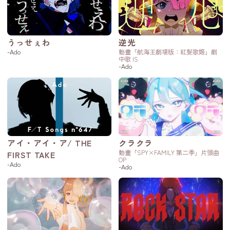
うっせぇわ
逆光
-Ado
動畫「航海王劇場版：紅髮歌姬」劇
中歌 IS
-Ado
アイ・アイ・ア/ THE
クラクラ
動畫「SPY×FAMILY 第二季」片頭曲
FIRST TAKE
OP
-Ado
-Ado