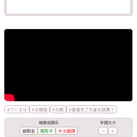
官方Youtube影片
標籤欄
#てにをは
#主題曲
#日劇
#誰看見了孔雀在跳舞？
工具欄
隱藏或顯示
字體大小
振假名
羅馬字
中文翻譯
－
＋