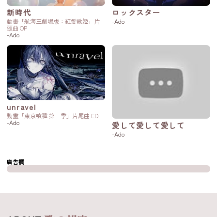
新時代
ロックスター
動畫「航海王劇場版：紅髮歌姬」片
-Ado
頭曲 OP
-Ado
unravel
動畫「東京喰種 第一季」片尾曲 ED
-Ado
愛して愛して愛して
-Ado
廣告欄