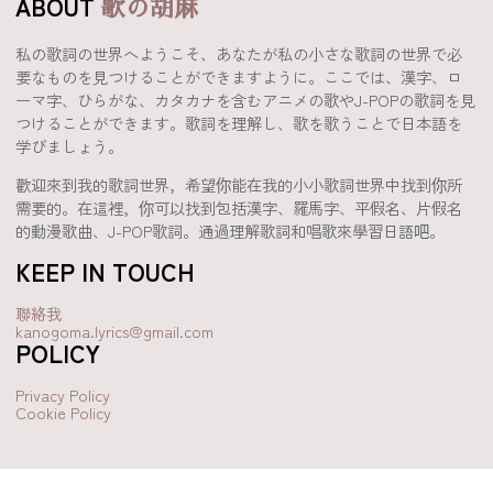
ABOUT
歌の胡麻
私の歌詞の世界へようこそ、あなたが私の小さな歌詞の世界で必
要なものを見つけることができますように。ここでは、漢字、ロ
ーマ字、ひらがな、カタカナを含むアニメの歌やJ-POPの歌詞を見
つけることができます。歌詞を理解し、歌を歌うことで日本語を
学びましょう。
歡迎來到我的歌詞世界，希望你能在我的小小歌詞世界中找到你所
需要的。在這裡，你可以找到包括漢字、羅馬字、平假名、片假名
的動漫歌曲、J-POP歌詞。通過理解歌詞和唱歌來學習日語吧。
KEEP IN TOUCH
聯絡我
kanogoma.lyrics@gmail.com
POLICY
Privacy Policy
Cookie Policy