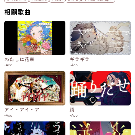
相關歌曲
わたしに花束
ギラギラ
-Ado
-Ado
アイ・アイ・ア
踊
-Ado
-Ado