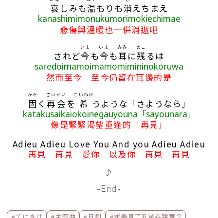
哀
しみも
温
もりも
消
えちまえ
kanashimimonukumorimokiechimae
悲傷與溫暖也一併消逝吧
いま
いま
みみ
のこ
されど
今
も
今
も
耳
に
残
るは
saredoimamoimamomimininokoruwa
然而至今 至今仍留在耳邊的是
かた
さいかい
こいねが
固
く
再会
を
希
うような「さようなら」
katakusaikaiokoinegauyouna「sayounara」
像是緊緊渴望重逢的「再見」
Adieu Adieu Love You And you Adieu Adieu
再見 再見 愛你 以及你 再見 再見
♪
-End-
標籤欄
#てにをは
#主題曲
#日劇
#誰看見了孔雀在跳舞？