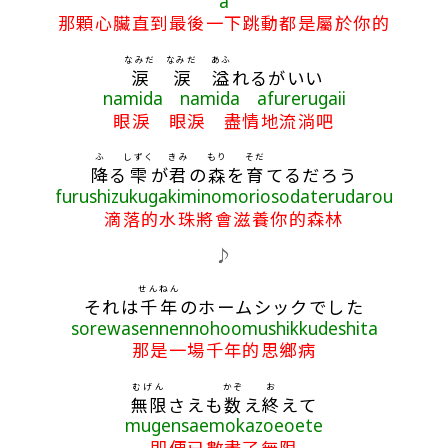
a
那顆心臟直到最後一下跳動都是屬於你的
なみだ
なみだ
あふ
涙
涙
溢
れるがいい
namida namida afurerugaii
眼淚 眼淚 盡情地流淌吧
ふ
しずく
きみ
もり
そだ
降
る
雫
が
君
の
森
を
育
てるだろう
furushizukugakiminomoriosodaterudarou
滴落的水珠將會滋養你的森林
♪
せん
ねん
それは
千
年
のホームシックでした
sorewasennennohoomushikkudeshita
那是一場千年的思鄉病
むげん
かぞ
お
無限
さえも
数
え
終
えて
mugensaemokazoeoete
即便已數盡了無限