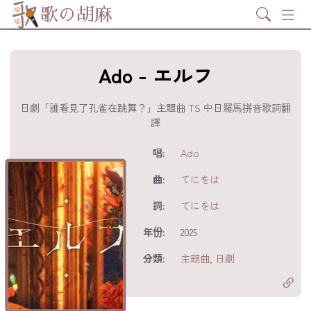
Search
歌の胡麻
Ado - エルフ
日劇「誰看見了孔雀在跳舞？」主題曲 TS 中日羅馬拼音歌詞翻
譯
歌詞及資訊
唱:
Ado
曲:
てにをは
詞:
てにをは
年份:
2025
分享至
acebook
分類:
主題曲
,
日劇
分享至 X
Twitter)
分享至
hatsapp
複製鏈結