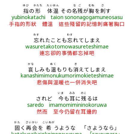
ゆび
かたち
たいおん
なご
むね
さ
指
の
形
体温
その
名残
が
胸
を
刺
す
yubinokatachi taion sononagogamuneosasu
手指的形狀 體溫 這些殘留的記憶刺痛著胸口
わす
わす
忘
れたことも
忘
れてしまえ
wasuretakotomowasureteshimae
連忘卻的事情都忘掉吧
かな
ぬく
き
哀
しみも
温
もりも
消
えてしまえ
kanashimimonukumorimokieteshimae
悲傷與溫暖也一併消失吧
いま
みみ
のこ
されど
今
も
耳
に
残
るは
saredo imamomimininokoruwa
然而 至今仍留在耳邊的
かた
さいかい
こいねが
固
く
再会
を
希
うような 「さようなら」