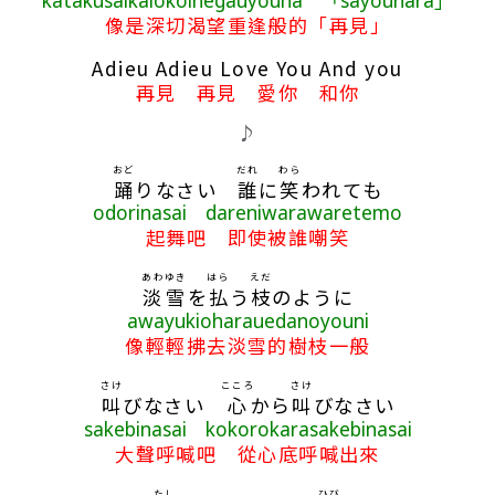
katakusaikaiokoinegauyouna 「sayounara」
像是深切渴望重逢般的「再見」
Adieu Adieu Love You And you
再見 再見 愛你 和你
♪
おど
だれ
わら
踊
りなさい
誰
に
笑
われても
odorinasai dareniwarawaretemo
起舞吧 即使被誰嘲笑
あわ
ゆき
はら
えだ
淡
雪
を
払
う
枝
のように
awayukioharauedanoyouni
像輕輕拂去淡雪的樹枝一般
さけ
こころ
さけ
叫
びなさい
心
から
叫
びなさい
sakebinasai kokorokarasakebinasai
大聲呼喊吧 從心底呼喊出來
たし
ひび