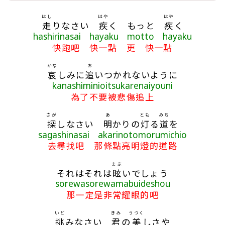
歌詞區
はし
はや
はや
走
りなさい
疾
く もっと
疾
く
hashirinasai hayaku motto hayaku
快跑吧 快一點 更 快一點
かな
お
哀
しみに
追
いつかれないように
kanashiminioitsukarenaiyouni
為了不要被悲傷追上
さが
あ
とも
みち
探
しなさい
明
かりの
灯
る
道
を
sagashinasai akarinotomorumichio
去尋找吧 那條點亮明燈的道路
まぶ
それはそれは
眩
いでしょう
sorewasorewamabuideshou
那一定是非常耀眼的吧
いど
きみ
うつく
挑
みなさい
君
の
美
しさや