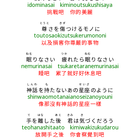
idominasai kiminoutsukushisaya
挑戰吧 你的美麗
とうと
きず
尊
さを
傷
つけるモノに
toutosaokizutsukerumononi
以及損害你尊嚴的事物
ねむ
つか
ねむ
眠
りなさい
疲
れたら
眠
りなさい
nemurinasai tsukaretaranemurinasai
睡吧 累了就好好休息吧
しんわ
も
せいざ
神話
を
持
たないあの
星座
のように
shinwaomotanaianoseizanoyouni
像那沒有神話的星座一樣
て
はな
あと
きみ
き
手
を
離
した
後
君
は
気
づくだろう
teohanashitaato kimiwakizukudarou
放開手之後 你會察覺到吧