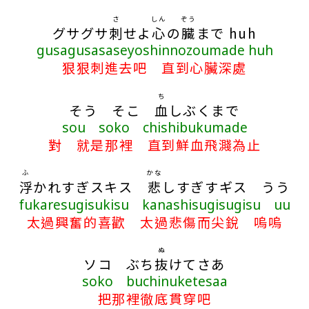
さ
しん
ぞう
グサグサ
刺
せよ
心
の
臓
まで huh
gusagusasaseyoshinnozoumade huh
狠狠刺進去吧 直到心臟深處
ち
そう そこ
血
しぶくまで
sou soko chishibukumade
對 就是那裡 直到鮮血飛濺為止
ふ
かな
浮
かれすぎスキス
悲
しすぎすギス うう
fukaresugisukisu kanashisugisugisu uu
太過興奮的喜歡 太過悲傷而尖銳 嗚嗚
ぬ
ソコ ぶち
抜
けてさあ
soko buchinuketesaa
把那裡徹底貫穿吧