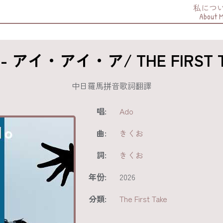
私につ
About 
 - アイ・アイ・ア/ THE FIRST 
中日羅馬拼音歌詞翻譯
唱:
Ado
曲:
きくお
詞:
きくお
年份:
2026
分類:
The First Take