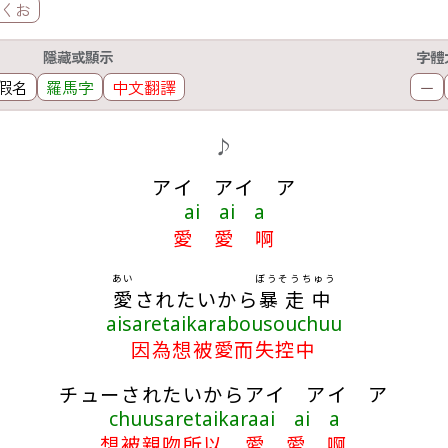
きくお
隱藏或顯示
字體
假名
羅馬字
中文翻譯
－
♪
アイ アイ ア
ai ai a
愛 愛 啊
あい
ぼうそうちゅう
愛
されたいから
暴走中
aisaretaikarabousouchuu
因為想被愛而失控中
チューされたいからアイ アイ ア
chuusaretaikaraai ai a
想被親吻所以 愛 愛 啊