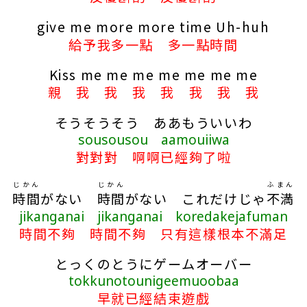
give me more more time Uh-huh
給予我多一點 多一點時間
Kiss me me me me me me me
親 我 我 我 我 我 我 我
そうそうそう ああもういいわ
sousousou aamouiiwa
對對對 啊啊已經夠了啦
じかん
じかん
ふまん
時間
がない
時間
がない これだけじゃ
不満
jikanganai jikanganai koredakejafuman
時間不夠 時間不夠 只有這樣根本不滿足
とっくのとうにゲームオーバー
tokkunotounigeemuoobaa
早就已經結束遊戲