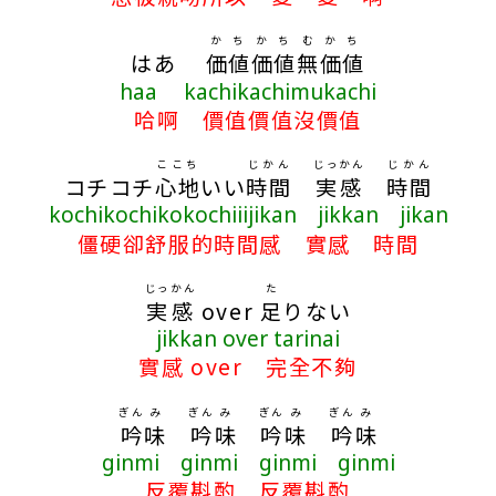
かち
かち
む
かち
はあ
価値
価値
無
価値
haa kachikachimukachi
哈啊 價值價值沒價值
ここち
じかん
じっかん
じかん
コチコチ
心地
いい
時間
実感
時間
kochikochikokochiiijikan jikkan jikan
僵硬卻舒服的時間感 實感 時間
じっかん
た
実感
over
足
りない
jikkan over tarinai
實感 over 完全不夠
ぎん
み
ぎん
み
ぎん
み
ぎん
み
吟
味
吟
味
吟
味
吟
味
ginmi ginmi ginmi ginmi
反覆斟酌 反覆斟酌