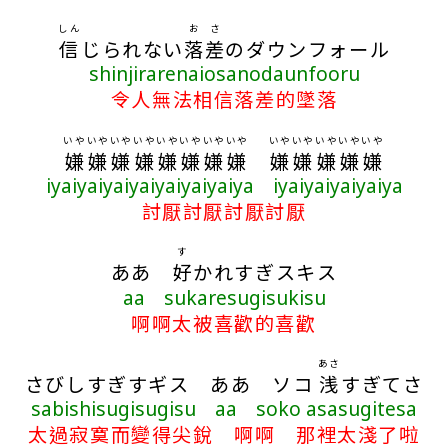
しん
お
さ
信
じられない
落
差
のダウンフォール
shinjirarenaiosanodaunfooru
令人無法相信落差的墜落
いや
いや
いや
いや
いや
いや
いや
いや
いや
いや
いや
いや
いや
嫌
嫌
嫌
嫌
嫌
嫌
嫌
嫌
嫌
嫌
嫌
嫌
嫌
iyaiyaiyaiyaiyaiyaiyaiya iyaiyaiyaiyaiya
討厭討厭討厭討厭
す
ああ
好
かれすぎスキス
aa sukaresugisukisu
啊啊太被喜歡的喜歡
あさ
さびしすぎすギス ああ ソコ
浅
すぎてさ
sabishisugisugisu aa soko asasugitesa
太過寂寞而變得尖銳 啊啊 那裡太淺了啦