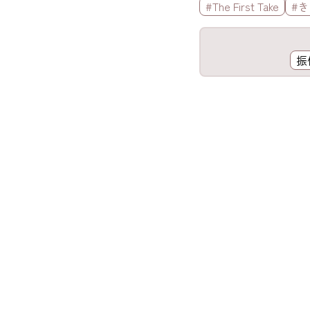
標籤欄
#The First Take
#
工具欄
振
歌詞區