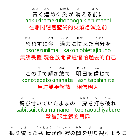
あお
きら
ほのお
き
まえ
青
く
煌
めく
炎
が
消
える
前
に
aokukiramekuhonooga kierumaeni
在那閃耀著藍光的火焰熄滅之前
おそ
いま
かこ
おび
じぶん
恐
れずに
今
過去
に
怯
えた
自分
を
osorezuniima kakoniobietajibuno
無所畏懼 現在放開曾經懼怕過去的自己
て
と
はな
あした
しん
この
手
で
解
き
放
て
明日
を
信
じて
konotedetokihanate ashitaoshinjite
用這雙手解放 相信明天
さ
つ
とびら
う
やぶ
錆
び
付
いていたままの
扉
を
打
ち
破
れ
sabitsuiteitamamano tobiraouchiyabure
擊破那生銹的門扉
ふ
しぼ
かんじょう
せいじゃく
やみ
き
さ
振
り
絞
った
感情
が
静寂
の
闇
を
切
り
裂
くように