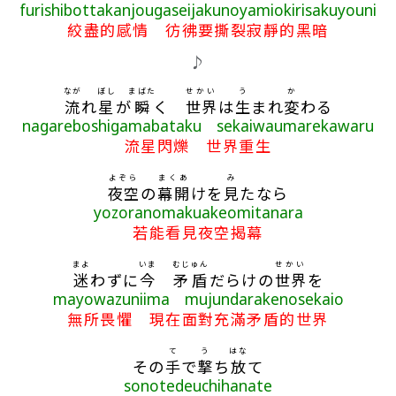
furishibottakanjougaseijakunoyamiokirisakuyouni
絞盡的感情 彷彿要撕裂寂靜的黑暗
♪
なが
ぼし
まばた
せかい
う
か
流
れ
星
が
瞬
く
世界
は
生
まれ
変
わる
nagareboshigamabataku sekaiwaumarekawaru
流星閃爍 世界重生
よぞら
まくあ
み
夜空
の
幕開
けを
見
たなら
yozoranomakuakeomitanara
若能看見夜空揭幕
まよ
いま
むじゅん
せかい
迷
わずに
今
矛盾
だらけの
世界
を
mayowazuniima mujundarakenosekaio
無所畏懼 現在面對充滿矛盾的世界
て
う
はな
その
手
で
撃
ち
放
て
sonotedeuchihanate