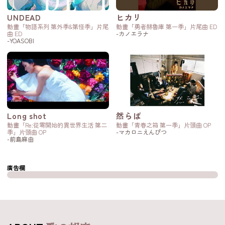
UNDEAD
ヒカリ
動畫「物語系列 第外季&第怪季」片尾
動畫「勇者赫魯庫 第一季」片尾曲 ED
曲 ED
-カノエラナ
-YOASOBI
Long shot
然らば
動畫「Re:從零開始的異世界生活 第二
動畫「青春之箱 第一季」片頭曲 OP
季」片頭曲 OP
-マカロニえんぴつ
-前島麻由
廣告欄