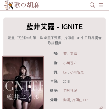
Search
歌の胡麻
藍井艾露 - IGNITE
動畫「刀劍神域 第二季 幽靈子彈篇」片頭曲 OP 中日羅馬拼音
歌詞翻譯
歌詞及資訊
唱:
藍井艾露
曲:
小川智之
詞:
Eir
,
小川智之
年份:
2016
動漫:
刀劍神域
分享至
acebook
分類:
動漫
,
片頭曲 OP
分享至 X
Twitter)