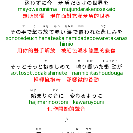
迷
わずに
今
矛盾
だらけの
世界
を
mayowazuniima mujundarakenosekaio
無所畏懼 現在面對充滿矛盾的世界
て
う
はな
あか
なみだ
おお
かな
その
手
で
撃
ち
放
て
赤
い
涙
で
覆
われた
悲
しみを
sonotedeuchihanateakainamidadeoowaretakanas
himio
用你的雙手解放 被紅色淚水籠罩的悲傷
だ
な
ひび
しょうどう
そっとそっと
抱
きしめて
鳴
り
響
いた
衝動
が
sottosottodakishimete narihibiitashoudouga
輕輕擁抱著 那響徹的衝動
はじ
おと
か
始
まりの
音
に
変
わるように
hajimarinootoni kawaruyouni
化作開始的聲音
♪
ひず
な
ひび