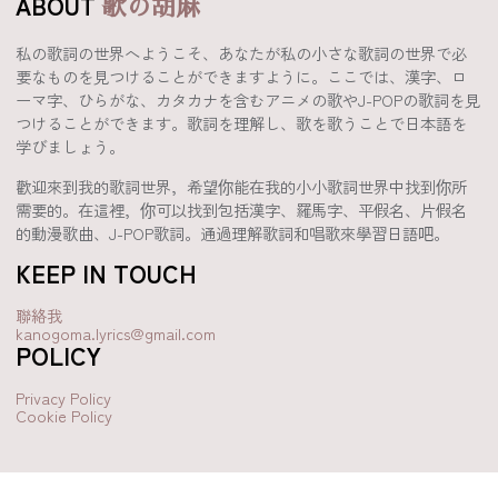
ABOUT
歌の胡麻
私の歌詞の世界へようこそ、あなたが私の小さな歌詞の世界で必
要なものを見つけることができますように。ここでは、漢字、ロ
ーマ字、ひらがな、カタカナを含むアニメの歌やJ-POPの歌詞を見
つけることができます。歌詞を理解し、歌を歌うことで日本語を
学びましょう。
歡迎來到我的歌詞世界，希望你能在我的小小歌詞世界中找到你所
需要的。在這裡，你可以找到包括漢字、羅馬字、平假名、片假名
的動漫歌曲、J-POP歌詞。通過理解歌詞和唱歌來學習日語吧。
KEEP IN TOUCH
聯絡我
kanogoma.lyrics@gmail.com
POLICY
Privacy Policy
Cookie Policy