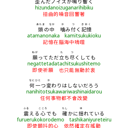
歪
んだノイズが
鳴
り
響
く
hizundanoizuganarihibiku
扭曲的噪音回響著
あたま
なか
か
つ
きおく
頭
の
中
噛
み
付
く
記憶
atamanonaka kamitsukukioku
記憶在腦海中啃噬
ねが
た
つ
願
ってただ
立
ち
尽
くしても
negattetadatachitsukushitemo
即使祈願 也只能無動於衷
なに
ひと
か
何
一
つ
変
わりはしないだろう
nanihitotsukawariwashinaidarou
任何事物都不會改變
ふる
こころ
たし
ゆ
震
える
心
でも
確
かに
揺
れている
furuerukokorodemo tashikaniyureteiru
即使顫抖的心 依然確定在搖動