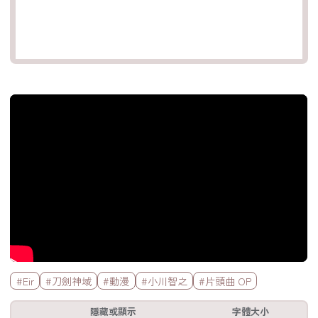
官方Youtube影片
標籤欄
#Eir
#刀劍神域
#動漫
#小川智之
#片頭曲 OP
工具欄
隱藏或顯示
字體大小