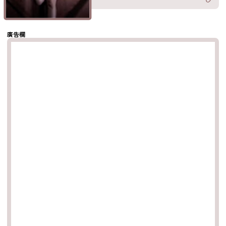
分享至
hatsapp
複製鏈結
廣告欄