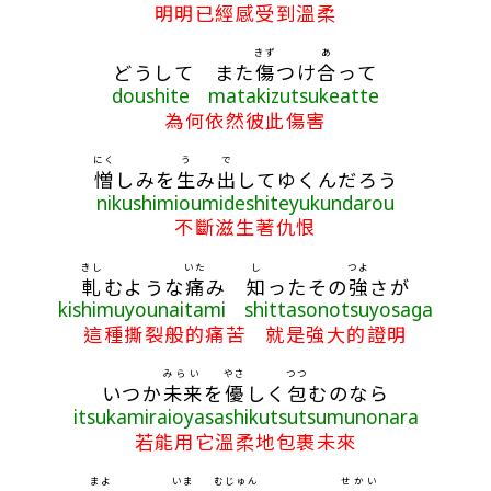
明明已經感受到溫柔
きず
あ
どうして また
傷
つけ
合
って
doushite matakizutsukeatte
為何依然彼此傷害
にく
う
で
憎
しみを
生
み
出
してゆくんだろう
nikushimioumideshiteyukundarou
不斷滋生著仇恨
きし
いた
し
つよ
軋
むような
痛
み
知
ったその
強
さが
kishimuyounaitami shittasonotsuyosaga
這種撕裂般的痛苦 就是強大的證明
みらい
やさ
つつ
いつか
未来
を
優
しく
包
むのなら
itsukamiraioyasashikutsutsumunonara
若能用它溫柔地包裹未來
まよ
いま
むじゅん
せかい