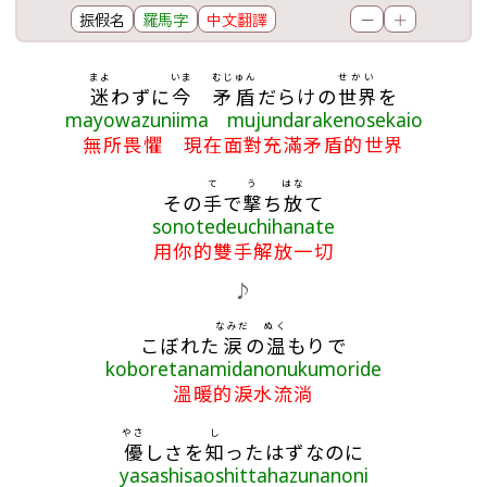
振假名
羅馬字
中文翻譯
－
＋
歌詞區
まよ
いま
むじゅん
せかい
迷
わずに
今
矛盾
だらけの
世界
を
mayowazuniima mujundarakenosekaio
無所畏懼 現在面對充滿矛盾的世界
て
う
はな
その
手
で
撃
ち
放
て
sonotedeuchihanate
用你的雙手解放一切
♪
なみだ
ぬく
こぼれた
涙
の
温
もりで
koboretanamidanonukumoride
溫暖的淚水流淌
やさ
し
優
しさを
知
ったはずなのに
yasashisaoshittahazunanoni