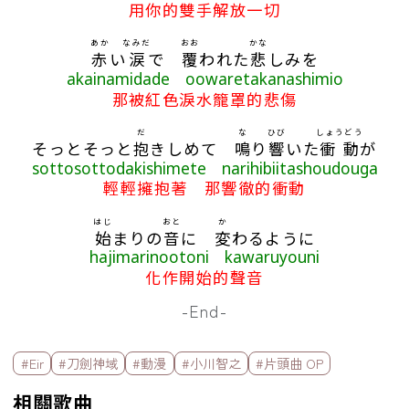
用你的雙手解放一切
あか
なみだ
おお
かな
赤
い
涙
で
覆
われた
悲
しみを
akainamidade oowaretakanashimio
那被紅色淚水籠罩的悲傷
だ
な
ひび
しょうどう
そっとそっと
抱
きしめて
鳴
り
響
いた
衝動
が
sottosottodakishimete narihibiitashoudouga
輕輕擁抱著 那響徹的衝動
はじ
おと
か
始
まりの
音
に
変
わるように
hajimarinootoni kawaruyouni
化作開始的聲音
-End-
標籤欄
#Eir
#刀劍神域
#動漫
#小川智之
#片頭曲 OP
相關歌曲