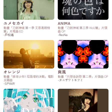
ユメセカイ
ANIMA
動畫「刀劍神域 第一季 艾恩葛朗特
動畫「刀劍神域 第三季 WoU篇」片頭
篇」片尾曲 ED
曲 OP
-戶松遙
-ReoNa
オレンジ
爽風
動畫「排球少年!! 垃圾場的決戰」電影
動畫「只想告訴你 第二季」片頭曲 OP
主題曲
-タニザワトモフミ
-SPYAIR