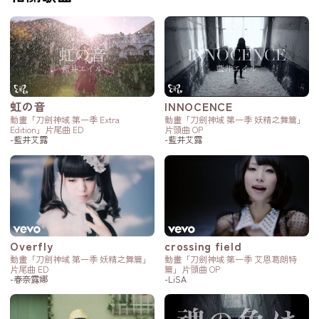
虹の音
INNOCENCE
動畫「刀劍神域 第一季 Extra
動畫「刀劍神域 第一季 妖精之舞篇」
Edition」片尾曲 ED
片頭曲 OP
-藍井艾露
-藍井艾露
Overfly
crossing field
動畫「刀劍神域 第一季 妖精之舞篇」
動畫「刀劍神域 第一季 艾恩葛朗特
片尾曲 ED
篇」片頭曲 OP
-春奈露娜
-LiSA