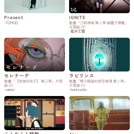
Present
IGNITE
-TOMOO
動畫「刀劍神域 第二季 幽靈子彈篇」
片頭曲 OP
-藍井艾露
セレナーデ
ラビリンス
動畫「【我推的孩子】 第三季」片尾
動畫「鴨乃橋論的禁忌推理 第二季」
曲 ED
片尾曲 ED
-natori
-hockrockb