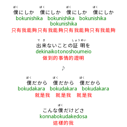
ぼく
ぼく
ぼく
ぼく
僕
にしか
僕
にしか
僕
にしか
僕
にしか
bokunishika bokunishika bokunishika
bokunishika
只有我能夠只有我能夠只有我能夠只有我能夠
で
き
しょうめい
出
来
ないことの
証明
を
dekinaikotonoshoumeio
做到的事情的證明
♪
ぼく
ぼく
ぼく
僕
だから
僕
だから
僕
だから
bokudakara bokudakara bokudakara
就是我 就是我 就是我
ぼく
こんな
僕
だけどさ
konnabokudakedosa
這樣的我