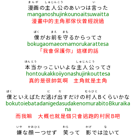
まんが
しゅじんこう
い
漫画
の
主人公
のあいつは
言
った
manganoshujinkounoaitsuwaitta
漫畫中的主角那傢伙曾經說過
ぼく
まえ
まも
僕
がお
前
を
守
るからってさ
bokugaomaeomamorukarattesa
「我會保護你」這樣的話
ほんとう
しゅじんこう
本当
かっこいいよな
主人公
ってさ
hontoukakkoiiyonashujinkouttesa
真的是很帥氣啊 主角就是主角
ぼく
に
だ
むらびと
僕
といえばただ
逃
げ
出
すだけの
村人
Bくらいかな
bokutoiebatadanigedasudakenomurabitoBkuraika
na
而我嘛 大概也就是個只會逃跑的村民B吧
いや
かお
ひと
わら
かげ
な
嫌
な
顔
一
つせず
笑
って
影
では
泣
いて