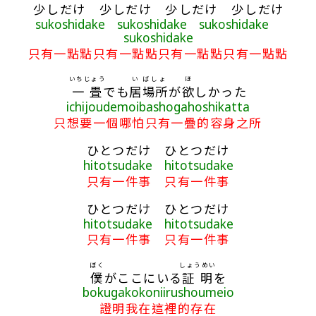
少
しだけ
少
しだけ
少
しだけ
少
しだけ
sukoshidake sukoshidake sukoshidake
sukoshidake
只有一點點只有一點點只有一點點只有一點點
いちじょう
い
ばしょ
ほ
一畳
でも
居
場所
が
欲
しかった
ichijoudemoibashogahoshikatta
只想要一個哪怕只有一疊的容身之所
ひとつだけ ひとつだけ
hitotsudake hitotsudake
只有一件事 只有一件事
ひとつだけ ひとつだけ
hitotsudake hitotsudake
只有一件事 只有一件事
ぼく
しょうめい
僕
がここにいる
証明
を
bokugakokoniirushoumeio
證明我在這裡的存在