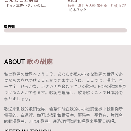
こんなこと騒動
Alca
-ずっと真夜中でいいのに。
動畫「夏目友人帳 第七季」片頭曲 OP
-柏木ひなた
廣告欄
ABOUT
歌の胡麻
私の歌詞の世界へようこそ、あなたが私の小さな歌詞の世界で必
要なものを見つけることができますように。ここでは、漢字、ロ
ーマ字、ひらがな、カタカナを含むアニメの歌やJ-POPの歌詞を見
つけることができます。歌詞を理解し、歌を歌うことで日本語を
学びましょう。
歡迎來到我的歌詞世界，希望你能在我的小小歌詞世界中找到你所
需要的。在這裡，你可以找到包括漢字、羅馬字、平假名、片假名
的動漫歌曲、J-POP歌詞。通過理解歌詞和唱歌來學習日語吧。