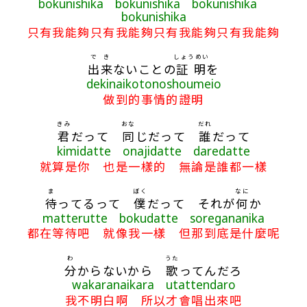
bokunishika bokunishika bokunishika
bokunishika
只有我能夠只有我能夠只有我能夠只有我能夠
で
き
しょうめい
出
来
ないことの
証明
を
dekinaikotonoshoumeio
做到的事情的證明
きみ
おな
だれ
君
だって
同
じだって
誰
だって
kimidatte onajidatte daredatte
就算是你 也是一樣的 無論是誰都一樣
ま
ぼく
なに
待
ってるって
僕
だって それが
何
か
matterutte bokudatte soregananika
都在等待吧 就像我一樣 但那到底是什麼呢
わ
うた
分
からないから
歌
ってんだろ
wakaranaikara utattendaro
我不明白啊 所以才會唱出來吧