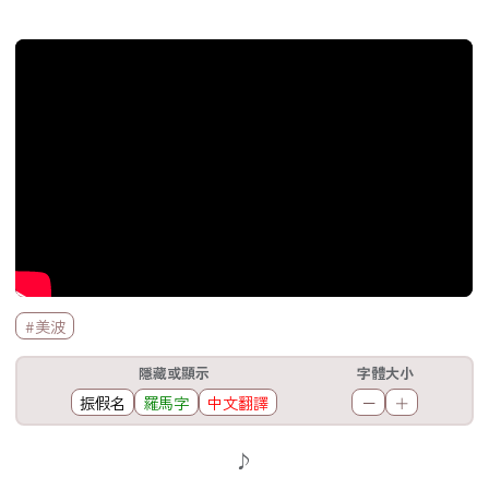
官方Youtube影片
標籤欄
#美波
工具欄
隱藏或顯示
字體大小
振假名
羅馬字
中文翻譯
－
＋
歌詞區
♪