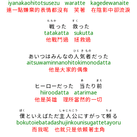
iyanakaohitotsusezu waratte kagedewanaite
連一點嫌棄的表情都沒有 笑著 在陰影中卻流淚
たたか
すく
戦
った
救
った
tatakatta sukutta
他戰鬥過 拯救過
ひと
き
もの
あいつはみんなの
人
気
者
だった
aitsuwaminnanohitokimonodatta
他是大家的偶像
あ
まえ
ヒーローだった
当
たり
前
hiiroodatta atarimae
他是英雄 理所當然的一切
ぼく
しゅじんこう
たよ
僕
といえばただ
主人公
にすがって
頼
る
bokutoiebatadashujinkounisugattetayoru
而我呢 也就只是依賴著主角