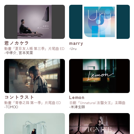
君ノカケラ
marry
動畫「夏目友人帳 第三季」片尾曲 ED
-Uru
-中孝介, 宮本笑里
コントラスト
Lemon
動畫「青春之箱 第一季」片尾曲 ED
日劇「Unnatural 法醫女王」主題曲
-TOMOO
-米津玄師