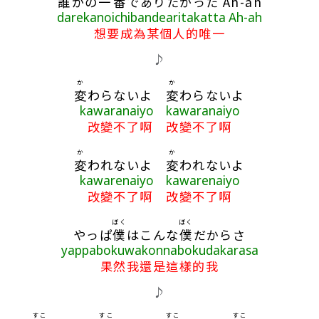
誰
かの
一番
でありたかった Ah-ah
darekanoichibandearitakatta Ah-ah
想要成為某個人的唯一
♪
か
か
変
わらないよ
変
わらないよ
kawaranaiyo kawaranaiyo
改變不了啊 改變不了啊
か
か
変
われないよ
変
われないよ
kawarenaiyo kawarenaiyo
改變不了啊 改變不了啊
ぼく
ぼく
やっぱ
僕
はこんな
僕
だからさ
yappabokuwakonnabokudakarasa
果然我還是這樣的我
♪
すこ
すこ
すこ
すこ