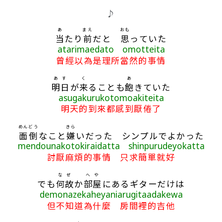
♪
あ
まえ
おも
当
たり
前
だと
思
っていた
atarimaedato omotteita
曾經以為是理所當然的事情
あす
く
あ
明日
が
来
ることも
飽
きていた
asugakurukotomoakiteita
明天的到來都感到厭倦了
めんどう
きら
面倒
なこと
嫌
いだった シンプルでよかった
mendounakotokiraidatta shinpurudeyokatta
討厭麻煩的事情 只求簡單就好
なぜ
へや
でも
何故
か
部屋
にあるギターだけは
demonazekaheyaniarugitaadakewa
但不知道為什麼 房間裡的吉他