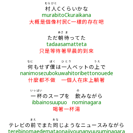
むらびと
村人
Cくらいかな
murabitoCkuraikana
大概是個像村民C一樣的存在吧
あさ
ま
ただ
朝
待
ってた
tadaasamatteta
只是等待著早晨的到來
なに
ぼく
ひとり
うえ
何
もせず
僕
は
一人
ベットの
上
で
nanimosezubokuwahitoribettonouede
什麼都不做 一個人在床上躺著
いっばい
の
一杯
のスープを
飲
みながら
ibbainosuupuo nominagara
喝著一杯湯
まえ
おな
テレビの
前
でまた
同
じようなニュースみながら
terebinomaedemataonajiyounanyuusuminagara