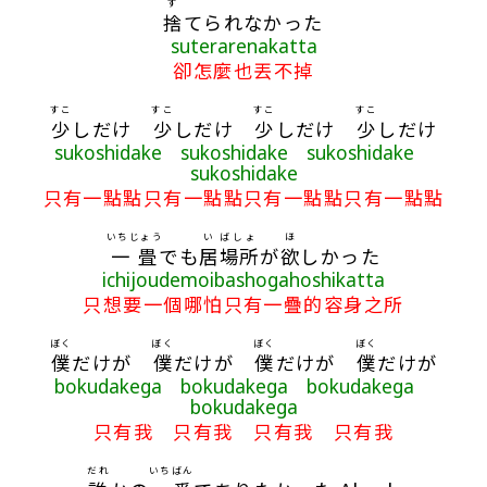
す
捨
てられなかった
suterarenakatta
卻怎麼也丟不掉
すこ
すこ
すこ
すこ
少
しだけ
少
しだけ
少
しだけ
少
しだけ
sukoshidake sukoshidake sukoshidake
sukoshidake
只有一點點只有一點點只有一點點只有一點點
いちじょう
い
ばしょ
ほ
一畳
でも
居
場所
が
欲
しかった
ichijoudemoibashogahoshikatta
只想要一個哪怕只有一疊的容身之所
ぼく
ぼく
ぼく
ぼく
僕
だけが
僕
だけが
僕
だけが
僕
だけが
bokudakega bokudakega bokudakega
bokudakega
只有我 只有我 只有我 只有我
だれ
いちばん