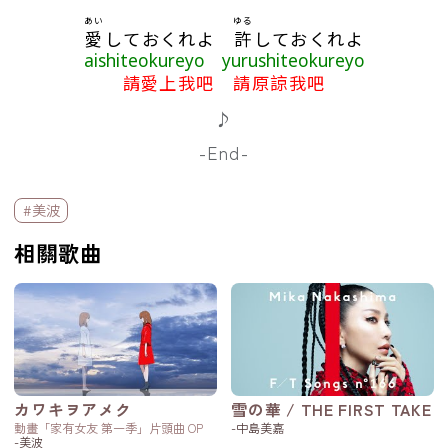
あい
ゆる
愛
しておくれよ
許
しておくれよ
aishiteokureyo yurushiteokureyo
請愛上我吧 請原諒我吧
♪
-End-
標籤欄
#美波
相關歌曲
カワキヲアメク
雪の華 / THE FIRST TAKE
動畫「家有女友 第一季」片頭曲 OP
-中島美嘉
-美波