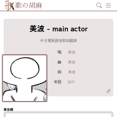
Search
歌の胡麻
美波 - main actor
中日羅馬拼音歌詞翻譯
歌詞及資訊
唱:
美波
曲:
美波
詞:
美波
分享至
acebook
年份:
2017
分享至 X
Twitter)
分享至
hatsapp
複製鏈結
廣告欄