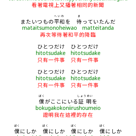
看著電視上又播著相同的新聞
へいわ
ま
またいつもの
平和
を
待
っていたんだ
mataitsumonoheiwao matteitanda
再次等待著和平的降臨
ひとつだけ ひとつだけ
hitotsudake hitotsudake
只有一件事 只有一件事
ひとつだけ ひとつだけ
hitotsudake hitotsudake
只有一件事 只有一件事
ぼく
しょうめい
僕
がここにいる
証明
を
bokugakokoniirushoumeio
證明我在這裡的存在
ぼく
ぼく
ぼく
ぼく
僕
にしか
僕
にしか
僕
にしか
僕
にしか