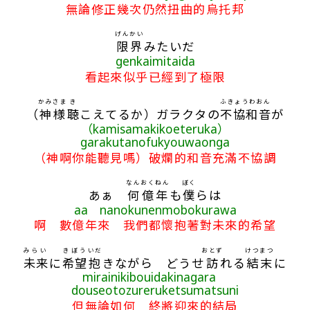
無論修正幾次仍然扭曲的烏托邦
げんかい
限界
みたいだ
genkaimitaida
看起來似乎已經到了極限
かみ
さま
き
ふきょうわおん
（
神
様
聴
こえてるか）ガラクタの
不協和音
が
（kamisamakikoeteruka）
garakutanofukyouwaonga
（神啊你能聽見嗎）破爛的和音充滿不協調
なん
おく
ねん
ぼく
あぁ
何
億
年
も
僕
らは
aa nanokunenmobokurawa
啊 數億年來 我們都懷抱著對未來的希望
みらい
きぼう
いだ
おとず
けつまつ
未来
に
希望
抱
きながら どうせ
訪
れる
結末
に
mirainikibouidakinagara
douseotozureruketsumatsuni
但無論如何 終將迎來的結局