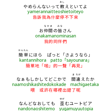
おし
やめらんないって
教
えといてよ
yamerannaitteoshietoiteyo
告訴我為什麼停不下來
なかま
みな
お
仲間
の
皆
さん
onakamanominasan
我的同伴們
かんたん
簡単
にほら ぱっと「さようなら」
kantannihora patto「sayounara」
簡單地「啪」的一聲「再見」
ま
ちが
なぁもしかしてどこかで
間
違
えたか
naamoshikashitedokokade machigaetaka
喂 或許在哪裡出錯了呢
ゆが
なんどなおしても
歪
むユートピア
nandonaoshitemo yugamuyuutopia