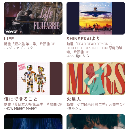
LIFE
SHINSEKAIより
動畫「銀之匙 第二季」片頭曲 OP
動漫「DEAD DEAD DEMON'S
-フジファブリック
DEDEDEDE DESTRUCTION 惡魔的破
壞」片頭曲 OP
-ano, 幾田りら
僕にできること
火星人
動畫「夏目友人帳 第三季」片頭曲 OP
動畫「小市民系列 第二季」片頭曲 OP
-HOW MERRY MARRY
-ヨルシカ