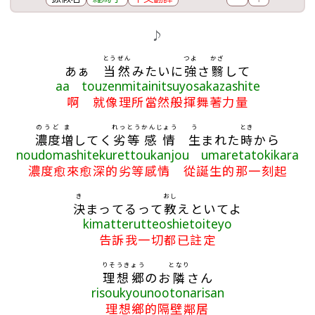
歌詞區
♪
とうぜん
つよ
かざ
あぁ
当然
みたいに
強
さ
翳
して
aa touzenmitainitsuyosakazashite
啊 就像理所當然般揮舞著力量
のうど
ま
れっとう
かんじょう
う
とき
濃度
増
してく
劣等
感情
生
まれた
時
から
noudomashitekurettoukanjou umaretatokikara
濃度愈來愈深的劣等感情 從誕生的那一刻起
き
おし
決
まってるって
教
えといてよ
kimatterutteoshietoiteyo
告訴我一切都已註定
りそうきょう
となり
理想郷
のお
隣
さん
risoukyounootonarisan
理想鄉的隔壁鄰居