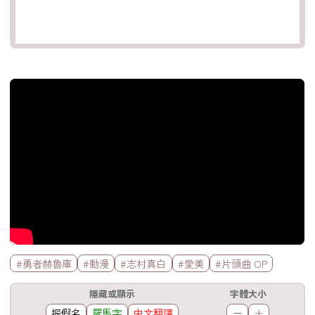
官方Youtube影片
標籤欄
#勇者赫魯庫
#動漫
#志村真白
#愛美
#片頭曲 OP
工具欄
隱藏或顯示
字體大小
振假名
羅馬字
中文翻譯
－
＋