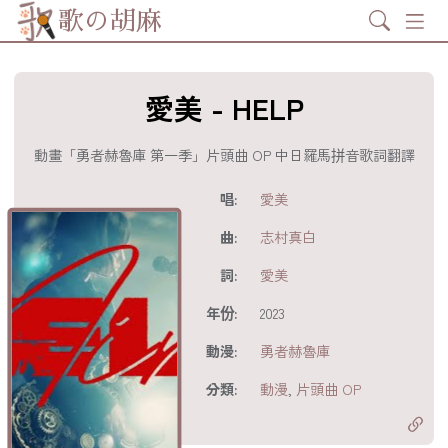
Search
歌の胡麻
愛美 - HELP
動畫「勇者赫魯庫 第一季」片頭曲 OP 中日羅馬拼音歌詞翻譯
歌詞及資訊
唱:
愛美
曲:
志村真白
詞:
愛美
年份:
2023
動漫:
勇者赫魯庫
分享至
acebook
分類:
動漫
,
片頭曲 OP
分享至 X
Twitter)
分享至
hatsapp