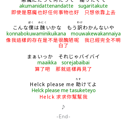
akumanidattenandatte sugaritakute
即使是惡魔也好任何事物也好 只想依靠上去
ぼく
みにく
わけ
こんな
僕
は
醜
いかな もう
訳
わかんないや
konnabokuwaminikuikana mouwakewakannaiya
像我這樣的存在是不是很醜陋呢 我已經完全不明
白了
まぁいっか それじゃバイバイ
maaikka sorejabaibai
算了吧 那就這樣再見了
たす
Helck please me
助
けてよ
Helck please me tasuketeyo
Helck 求求你幫幫我
♪
-End-