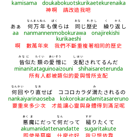
kamisama doukabokuotskurikaetekurenaika
神啊 請改造我吧
なん
まん
ねん
ぼく
おな
れきし
く
かえ
あぁ
何
万
年
も
僕
らは
同
じ
歴史
繰
り
返
し
aa nanmannenmobokurawa onajirekishi
kurikaeshi
啊 數萬年來 我們不斷重複著相同的歷史
みな
に
たぐい
あいぞう
しはい
皆
似
た
類
の
愛憎
に
支配
されてるんだ
minanitataguinoaizouni shihaisareterunda
所有人都被類似的愛與憎所支配
なんかい
なお
み
何回
やり
直
せば ココロカラダ
満
たされるの
nankaiyarinaoseba kokorokaradamitasareruno
要重來多少次 才能讓心靈與身體得到滿足呢
あく
ま
なん
すが
悪
魔
にだって
何
だって
縋
りたくて
akumanidattenandatte sugaritakute
即使是惡魔 什麼也好 我只想依靠