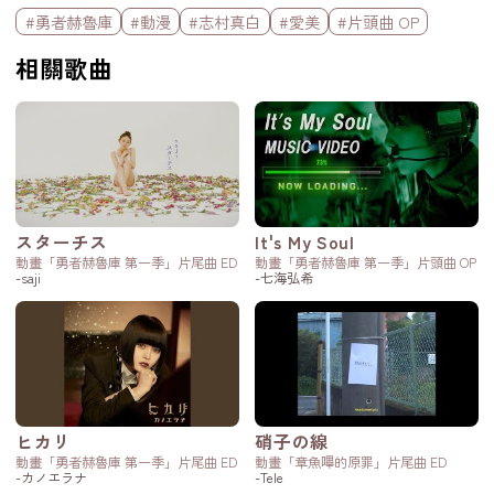
標籤欄
#勇者赫魯庫
#動漫
#志村真白
#愛美
#片頭曲 OP
相關歌曲
スターチス
It's My Soul
動畫「勇者赫魯庫 第一季」片尾曲 ED
動畫「勇者赫魯庫 第一季」片頭曲 OP
-saji
-七海弘希
ヒカリ
硝子の線
動畫「勇者赫魯庫 第一季」片尾曲 ED
動畫「章魚嗶的原罪」片尾曲 ED
-カノエラナ
-Tele