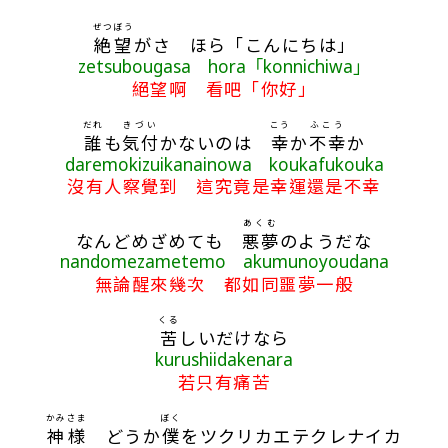
ぜつぼう
絶望
がさ ほら「こんにちは」
zetsubougasa hora「konnichiwa」
絕望啊 看吧「你好」
だれ
きづい
こう
ふこう
誰
も
気付
かないのは
幸
か
不幸
か
daremokizuikanainowa koukafukouka
沒有人察覺到 這究竟是幸運還是不幸
あくむ
なんどめざめても
悪夢
のようだな
nandomezametemo akumunoyoudana
無論醒來幾次 都如同噩夢一般
くる
苦
しいだけなら
kurushiidakenara
若只有痛苦
かみ
さま
ぼく
神
様
どうか
僕
をツクリカエテクレナイカ