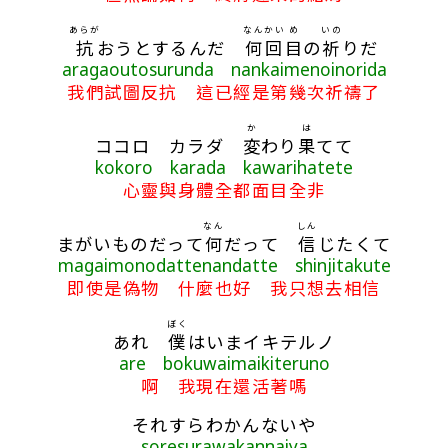
あらが
なんかい
め
いの
抗
おうとするんだ
何回
目
の
祈
りだ
aragaoutosurunda nankaimenoinorida
我們試圖反抗 這已經是第幾次祈禱了
か
は
ココロ カラダ
変
わり
果
てて
kokoro karada kawarihatete
心靈與身體全都面目全非
なん
しん
まがいものだって
何
だって
信
じたくて
magaimonodattenandatte shinjitakute
即使是偽物 什麼也好 我只想去相信
ぼく
あれ
僕
はいまイキテルノ
are bokuwaimaikiteruno
啊 我現在還活著嗎
それすらわかんないや
soresurawakannaiya