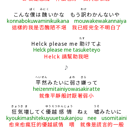
ぼく
みにく
わけ
こんな
僕
は
醜
いかな もう
訳
わかんないや
konnabokuwaminikuikana mouwakewakannaiya
這樣的我是否醜陋不堪 我已經完全不明白了
たす
Helck please me
助
けてよ
Helck please me tasuketeyo
Helck 請幫助我吧
♪
へいぜん
よわ
きら
平然
みたいに
弱
さ
嫌
って
heizenmitainiyowasakiratte
就像平靜般討厭著弱小
きょうき
ま
ゆうえつ
かんじょう
うそ
狂気
増
してく
優越
感情
ねぇ
嘘
みたいに
kyoukimashitekuyuuetsukanjou nee usomitaini
愈來愈瘋狂的優越感情 喂 就像是謊言的一般