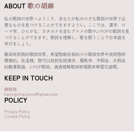
ABOUT
歌の胡麻
私の歌詞の世界へようこそ、あなたが私の小さな歌詞の世界で必
要なものを見つけることができますように。ここでは、漢字、ロ
ーマ字、ひらがな、カタカナを含むアニメの歌やJ-POPの歌詞を見
つけることができます。歌詞を理解し、歌を歌うことで日本語を
学びましょう。
歡迎來到我的歌詞世界，希望你能在我的小小歌詞世界中找到你所
需要的。在這裡，你可以找到包括漢字、羅馬字、平假名、片假名
的動漫歌曲、J-POP歌詞。通過理解歌詞和唱歌來學習日語吧。
KEEP IN TOUCH
聯絡我
kanogoma.lyrics@gmail.com
POLICY
Privacy Policy
Cookie Policy