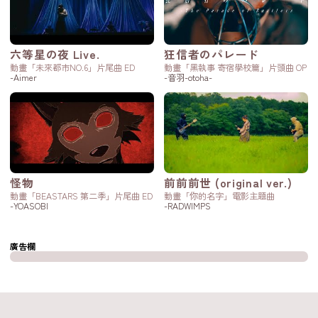
六等星の夜 Live.
狂信者のパレード
動畫「未來都市NO.6」片尾曲 ED
動畫「黑執事 寄宿學校篇」片頭曲 OP
-Aimer
-音羽-otoha-
怪物
前前前世 (original ver.)
動畫「BEASTARS 第二季」片尾曲 ED
動畫「你的名字」電影主題曲
-YOASOBI
-RADWIMPS
廣告欄