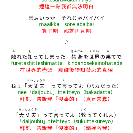
連這一點我都無法明白
まぁいっか それじゃバイバイ
maaikka sorejabaibai
算了吧 那就再見吧
♪
ふ
し
きんだん
せかい
は
触
れた
知
ってしまった
禁断
を
世界
の
果
てで
furetashitteshimatta kindanosekainohatede
在世界的盡頭 觸碰後得知禁忌的真相
だいじょうぶ
い
ねぇ「
大丈夫
」って
言
ってよ（バカだった）
nee「daijoubu」tteitteyo（bakadatta）
拜託 告訴我「沒事的」（真是愚蠢）
だいじょうぶ
い
すく
「
大丈夫
」って
言
ってよ（
救
ってくれよ）
「daijoubu」tteitteyo（sukuttekureyo）
拜託 告訴我「沒事的」（請拯救我）