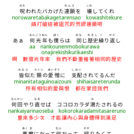
のろ
れんさ
こわ
呪
われたバカげた
連鎖
を
壊
してくれ
norowaretabakagetarensao kowashitekure
請打破這被詛咒的荒謬連鎖吧
なん
こうねん
ぼく
おな
れきし
く
かえ
あぁ
何
光年
も
僕
らは
同
じ
歴史
繰
り
返
し
aa nankounenmobokurawa
onajirekishikurikaeshi
啊 數億光年來 我們不斷重複著相同的歷史
みな
に
たぐい
あいぞう
しはい
皆
似
た
類
の
愛憎
に
支配
されてるんだ
minanitataguinoaizouni shihaisareterunda
所有相似的愛與恨 都在掌控我們
なんかい
なお
み
何回
やり
直
せば ココロカラダ
満
たされるの
nankaiyarinaoseba kokorokaradamitasareruno
重來多少次 才能讓內心與身體得到滿足
あく
ま
なん
すが
悪
魔
にだって
何
だって
縋
りたくて