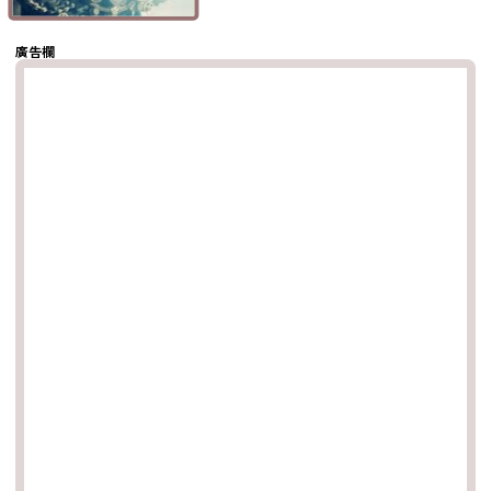
複製鏈結
廣告欄