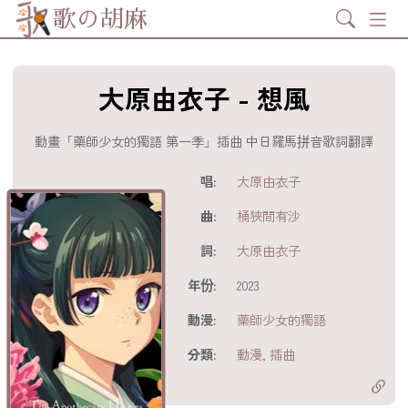
Search
歌の胡麻
大原由衣子 - 想風
動畫「藥師少女的獨語 第一季」插曲 中日羅馬拼音歌詞翻譯
歌詞及資訊
唱:
大原由衣子
曲:
桶狹間有沙
詞:
大原由衣子
年份:
2023
動漫:
藥師少女的獨語
分享至
acebook
分類:
動漫
,
插曲
分享至 X
Twitter)
分享至
hatsapp