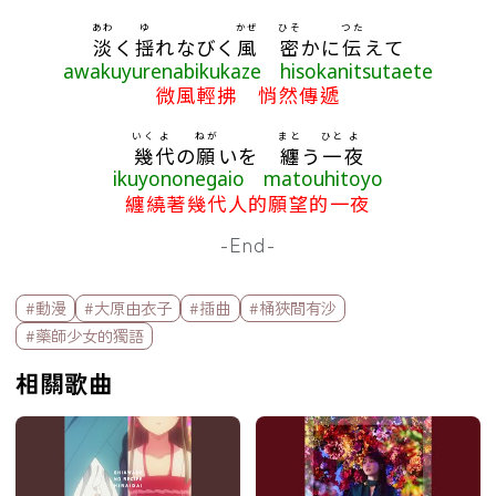
あわ
ゆ
かぜ
ひそ
つた
淡
く
揺
れなびく
風
密
かに
伝
えて
awakuyurenabikukaze hisokanitsutaete
微風輕拂 悄然傳遞
いく
よ
ねが
まと
ひと
よ
幾
代
の
願
いを
纏
う
一
夜
ikuyononegaio matouhitoyo
纏繞著幾代人的願望的一夜
-End-
標籤欄
#動漫
#大原由衣子
#插曲
#桶狹間有沙
#藥師少女的獨語
相關歌曲