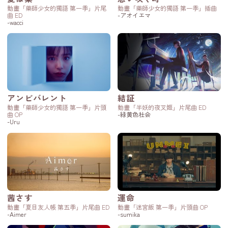
動畫「藥師少女的獨語 第一季」片尾
動畫「藥師少女的獨語 第一季」插曲
曲 ED
-アオイエマ
-wacci
アンビバレント
結証
動畫「藥師少女的獨語 第一季」片頭
動畫「半妖的夜叉姬」片尾曲 ED
曲 OP
-緑黄色社会
-Uru
茜さす
運命
動畫「夏目友人帳 第五季」片尾曲 ED
動畫「迷宮飯 第一季」片頭曲 OP
-Aimer
-sumika