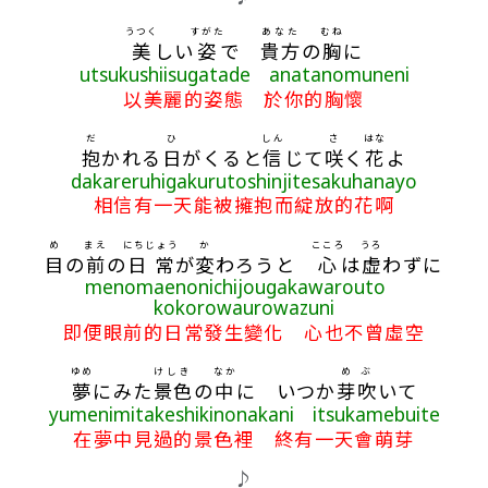
うつく
すがた
あなた
むね
美
しい
姿
で
貴方
の
胸
に
utsukushiisugatade anatanomuneni
以美麗的姿態 於你的胸懷
だ
ひ
しん
さ
はな
抱
かれる
日
がくると
信
じて
咲
く
花
よ
dakareruhigakurutoshinjitesakuhanayo
相信有一天能被擁抱而綻放的花啊
め
まえ
にちじょう
か
こころ
うろ
目
の
前
の
日常
が
変
わろうと
心
は
虚
わずに
menomaenonichijougakawarouto
kokorowaurowazuni
即便眼前的日常發生變化 心也不曾虛空
ゆめ
けしき
なか
めぶ
夢
にみた
景色
の
中
に いつか
芽吹
いて
yumenimitakeshikinonakani itsukamebuite
在夢中見過的景色裡 終有一天會萌芽
♪