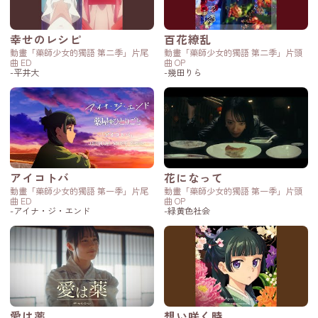
幸せのレシピ
百花繚乱
動畫「藥師少女的獨語 第二季」片尾
動畫「藥師少女的獨語 第二季」片頭
曲 ED
曲 OP
-平井大
-幾田りら
アイコトバ
花になって
動畫「藥師少女的獨語 第一季」片尾
動畫「藥師少女的獨語 第一季」片頭
曲 ED
曲 OP
-アイナ・ジ・エンド
-緑黄色社会
愛は薬
想い咲く時