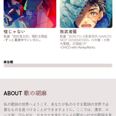
嘘じゃない
我武者羅
動畫「我的鬼女孩」電影主題曲
動畫「BORUTO-火影新世代-NARUTO
-ずっと真夜中でいいのに。
NEXT GENERATIONS- 川木篇：大筒
木覺醒」片頭曲 OP
-CHiCO with HoneyWorks
廣告欄
ABOUT
歌の胡麻
私の歌詞の世界へようこそ、あなたが私の小さな歌詞の世界で必
要なものを見つけることができますように。ここでは、漢字、ロ
ーマ字、ひらがな、カタカナを含むアニメの歌やJ-POPの歌詞を見