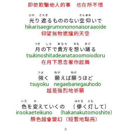
即使欺騙他人的事 也在所不惜
ひか
さえぎ
そら
あお
光
り
遮
るもののない
空
仰
いで
hikarisaegirumonononaisoraaoide
仰望無物遮擋的天空
つき
した
あなた
おも
おど
月
の
下
で
貴方
を
想
い
踊
る
tsukinoshitadeanataoomoiodoru
在月下思念著你起舞
つよ
ねが
ねが
強
く
願
えば
願
うほど
tsuyoku negaebanegauhodo
越是強烈地祈願
いろ
か
はかな
とも
色
を
変
えていくの （
儚
く
灯
して）
irookaeteikuno （hakanakutomoshite）
顏色越會變幻（短暫地點亮）
♪