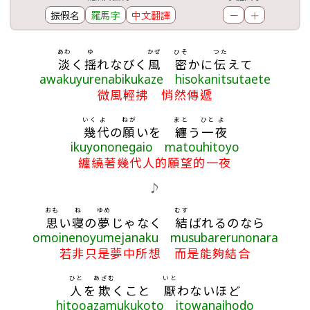
振假名
羅馬字
中文翻譯
－
＋
歌詞區
あわ
ゆ
かぜ
ひそ
つた
淡
く
揺
れなびく
風
密
かに
伝
えて
awakuyurenabikukaze hisokanitsutaete
微風輕拂 悄然傳遞
いく
よ
ねが
まと
ひと
よ
幾
代
の
願
いを
纏
う
一
夜
ikuyononegaio matouhitoyo
纏繞著幾代人的願望的一夜
♪
おも
ね
ゆめ
むす
思
い
寝
の
夢
じゃなく
結
ばれるのなら
omoinenoyumejanaku musubarerunonara
若非只是夢中所想 而是能夠結合
ひと
あざむ
いと
人
を
欺
くこと
厭
わないほど
hitooazamukukoto itowanaihodo