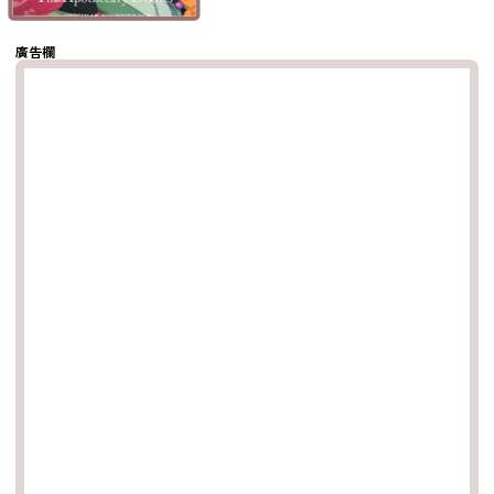
複製鏈結
廣告欄