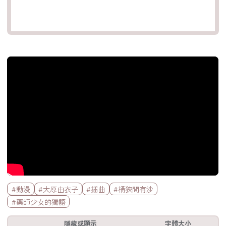
官方Youtube影片
標籤欄
#動漫
#大原由衣子
#插曲
#桶狹間有沙
#藥師少女的獨語
工具欄
隱藏或顯示
字體大小