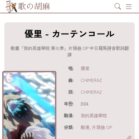
Search
歌の胡麻
優里 - カーテンコール
動畫「我的英雄學院 第七季」片頭曲 OP 中日羅馬拼音歌詞翻
譯
歌詞及資訊
唱:
優里
曲:
CHIMERAZ
詞:
CHIMERAZ
年份:
2024
動漫:
我的英雄學院
分享至
acebook
分類:
動漫
,
片頭曲 OP
分享至 X
Twitter)