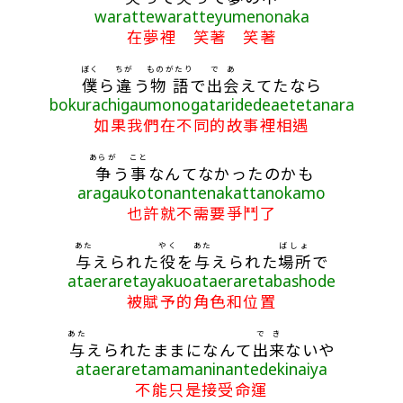
warattewaratteyumenonaka
在夢裡 笑著 笑著
ぼく
ちが
ものがたり
で
あ
僕
ら
違
う
物語
で
出
会
えてたなら
bokurachigaumonogataridedeaetetanara
如果我們在不同的故事裡相遇
あらが
こと
争
う
事
なんてなかったのかも
aragaukotonantenakattanokamo
也許就不需要爭鬥了
あた
やく
あた
ばしょ
与
えられた
役
を
与
えられた
場所
で
ataeraretayakuoataeraretabashode
被賦予的角色和位置
あた
で
き
与
えられたままになんて
出
来
ないや
ataeraretamamaninantedekinaiya
不能只是接受命運