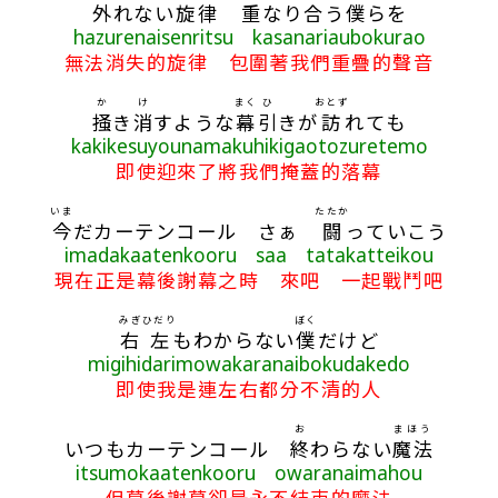
外
れない
旋律
重
なり
合
う
僕
らを
hazurenaisenritsu kasanariaubokurao
無法消失的旋律 包圍著我們重疊的聲音
か
け
まく
ひ
おとず
掻
き
消
すような
幕
引
きが
訪
れても
kakikesuyounamakuhikigaotozuretemo
即使迎來了將我們掩蓋的落幕
いま
たたか
今
だカーテンコール さぁ
闘
っていこう
imadakaatenkooru saa tatakatteikou
現在正是幕後謝幕之時 來吧 一起戰鬥吧
みぎ
ひだり
ぼく
右
左
もわからない
僕
だけど
migihidarimowakaranaibokudakedo
即使我是連左右都分不清的人
お
まほう
いつもカーテンコール
終
わらない
魔法
itsumokaatenkooru owaranaimahou
但幕後謝幕卻是永不結束的魔法