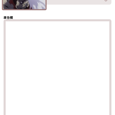
分享至
hatsapp
複製鏈結
廣告欄