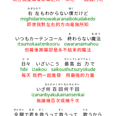
みぎ
ひだり
ぼく
右
左
もわからない
僕
だけど
migihidarimowakaranaibokudakedo
即使我對左右的方向毫無所知
お
まほう
いつもカーテンコール
終
わらない
魔法
itsumokaatenkooru owaranaimahou
但幕後謝幕卻是永不結束的魔法
ひび
さいこう
しゅつりょく
日々
いざいこう
最高
出力
で
hibi izaikou saikoushutsuryokude
每天 我們一起進發 用最強的力量
なんびゃく
かい
なん
せん
かい
いざ
何百
回
何
千
回
izananbyakukainansenkai
無論幾百次或幾千次
ぜんかい
きみ
すく
すく
うた
全開
で
君
を
救
うって
救
うって
歌
うから