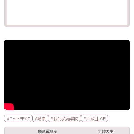
官方Youtube影片
標籤欄
#CHIMERAZ
#動漫
#我的英雄學院
#片頭曲 OP
工具欄
隱藏或顯示
字體大小