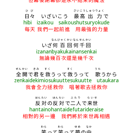
ひび
さいこう
しゅつりょく
日々
いざいこう
最高
出力
で
hibi izaikou saikoushutsuryokude
每天 我們一起前進 用最強的力量
なんびゃく
かい
なん
せん
かい
いざ
何百
回
何
千
回
izananbyakukainansenkai
無論幾百次還是幾千次
ぜんかい
きみ
すく
すく
うた
全開
で
君
を
救
うって
救
うって
歌
うから
zenkaidekimiosukuuttesukuutte utaukara
我會全力拯救你 唱著歌去拯救你
はんたい
はんたい
ふたり
らいせ
反対
の
反対
で
二人
で
来世
hantainohantaidefutarideraise
相對的另一邊 我們將於來世再相遇
わら
わら
ゆめ
なか
笑
って
笑
って
夢
の
中