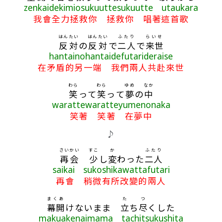
zenkaidekimiosukuuttesukuutte utaukara
我會全力拯救你 拯救你 唱著這首歌
はんたい
はんたい
ふたり
らいせ
反対
の
反対
で
二人
で
来世
hantainohantaidefutarideraise
在矛盾的另一端 我們兩人共赴來世
わら
わら
ゆめ
なか
笑
って
笑
って
夢
の
中
warattewaratteyumenonaka
笑著 笑著 在夢中
♪
さいかい
すこ
か
ふたり
再会
少
し
変
わった
二人
saikai sukoshikawattafutari
再會 稍微有所改變的兩人
まくあ
た
つ
幕開
けないまま
立
ち
尽
くした
makuakenaimama tachitsukushita