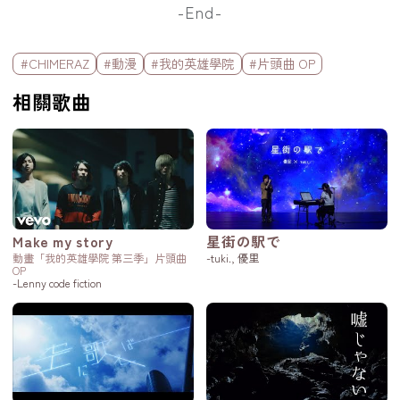
-End-
標籤欄
#CHIMERAZ
#動漫
#我的英雄學院
#片頭曲 OP
相關歌曲
Make my story
星街の駅で
動畫「我的英雄學院 第三季」片頭曲
-tuki., 優里
OP
-Lenny code fiction