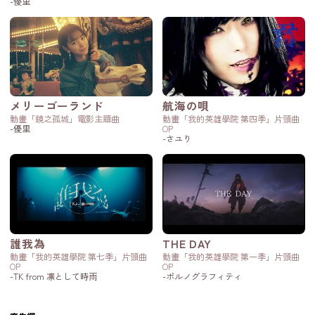
-優里
メリーゴーランド
航海の唄
動畫「鏡之孤城」電影主題曲
動畫「我的英雄學院 第四季」片頭曲
-優里
OP
-さユり
誰我為
THE DAY
動畫「我的英雄學院 第七季」片頭曲
動畫「我的英雄學院 第一季」片頭曲
OP
OP
-TK from 凛として時雨
-ポルノグラフィティ