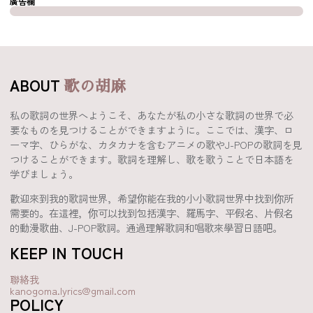
廣告欄
ABOUT
歌の胡麻
私の歌詞の世界へようこそ、あなたが私の小さな歌詞の世界で必
要なものを見つけることができますように。ここでは、漢字、ロ
ーマ字、ひらがな、カタカナを含むアニメの歌やJ-POPの歌詞を見
つけることができます。歌詞を理解し、歌を歌うことで日本語を
学びましょう。
歡迎來到我的歌詞世界，希望你能在我的小小歌詞世界中找到你所
需要的。在這裡，你可以找到包括漢字、羅馬字、平假名、片假名
的動漫歌曲、J-POP歌詞。通過理解歌詞和唱歌來學習日語吧。
KEEP IN TOUCH
聯絡我
kanogoma.lyrics@gmail.com
POLICY