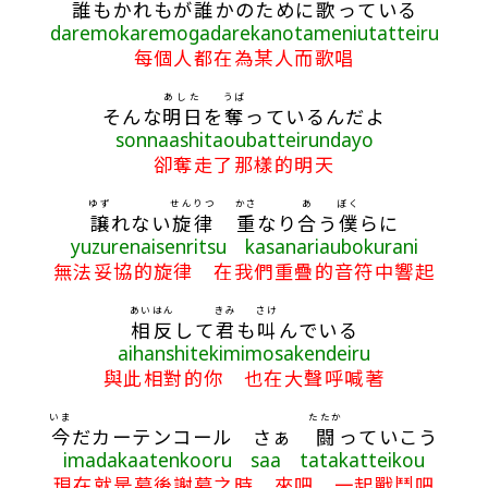
誰
もかれもが
誰
かのために
歌
っている
daremokaremogadarekanotameniutatteiru
每個人都在為某人而歌唱
あした
うば
そんな
明日
を
奪
っているんだよ
sonnaashitaoubatteirundayo
卻奪走了那樣的明天
ゆず
せんりつ
かさ
あ
ぼく
譲
れない
旋律
重
なり
合
う
僕
らに
yuzurenaisenritsu kasanariaubokurani
無法妥協的旋律 在我們重疊的音符中響起
あい
はん
きみ
さけ
相
反
して
君
も
叫
んでいる
aihanshitekimimosakendeiru
與此相對的你 也在大聲呼喊著
いま
たたか
今
だカーテンコール さぁ
闘
っていこう
imadakaatenkooru saa tatakatteikou
現在就是幕後謝幕之時 來吧 一起戰鬥吧