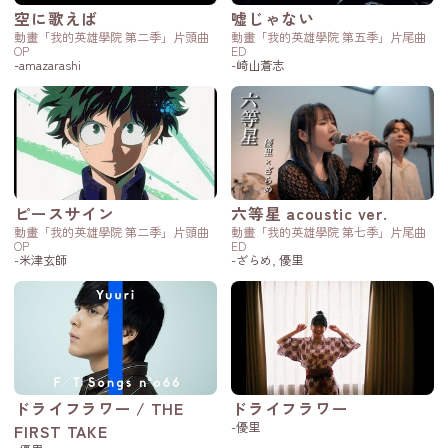
空に歌えば
嘘じゃない
動畫「我的英雄學院 第二季」片頭曲
動畫「我的英雄學院 第五季」片尾曲
OP
ED
-amazarashi
-崎山蒼志
ピースサイン
六等星 acoustic ver.
動畫「我的英雄學院 第二季」片頭曲
動畫「我的英雄學院 第七季」片尾曲
OP
ED
-米津玄師
-ざらめ, 優里
ドライフラワー / THE
ドライフラワー
-優里
FIRST TAKE