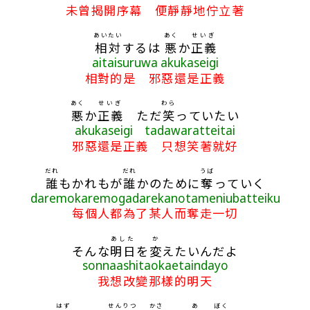
未曾揭開序幕 便靜靜地佇立著
あいたい
あく
せいぎ
相対
するは
悪
か
正義
aitaisuruwa akukaseigi
相對的是 邪惡還是正義
あく
せいぎ
わら
悪
か
正義
ただ
笑
っていたい
akukaseigi tadawaratteitai
邪惡還是正義 只想笑著就好
だれ
だれ
うば
誰
もかれもが
誰
かのために
奪
っていく
daremokaremogadarekanotameniubatteiku
每個人都為了某人而奪走一切
あした
か
そんな
明日
を
変
えたいんだよ
sonnaashitaokaetaindayo
我想改變那樣的明天
はず
せんりつ
かさ
あ
ぼく