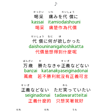
♪
かっさい
いた
だいしょう
喝采
痛
みを
代償
に
kassai itamiodaishouni
喝采 痛楚作為代價
だいしょう
なに
ほ
代償
に
何
が
欲
しかった
daishouninanigahoshikatta
代價是想得到什麼呢
ばんざい
か
せいぎ
万歳
勝
たなきゃ
正義
などない
banzai katanakyaseiginadonai
萬歲 若不勝利就沒有正義可言
せいぎ
わら
正義
などない ただ
笑
っていたい
seiginadonai tadawaratteitai
正義什麼的 只想笑著就好
だれ
だれ
うた