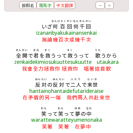
振假名
羅馬字
中文翻譯
－
＋
歌詞區
なんびゃく
かい
なん
せん
かい
いざ
何百
回
何
千
回
izananbyakukainansenkai
無論幾百次或幾千次
ぜんかい
きみ
すく
すく
うた
全開
で
君
を
救
うって
救
うって
歌
うから
zenkaidekimiosukuuttesukuutte utaukara
我會全力拯救你 拯救你 唱著這首歌
はんたい
はんたい
ふたり
らいせ
反対
の
反対
で
二人
で
来世
hantainohantaidefutarideraise
在矛盾的另一端 我們兩人共赴來世
わら
わら
ゆめ
なか
笑
って
笑
って
夢
の
中
warattewaratteyumenonaka
笑著 笑著 在夢中