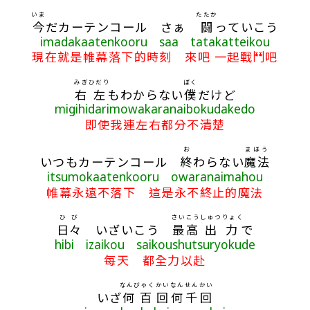
いま
たたか
今
だカーテンコール さぁ
闘
っていこう
imadakaatenkooru saa tatakatteikou
現在就是帷幕落下的時刻 來吧 一起戰鬥吧
みぎ
ひだり
ぼく
右
左
もわからない
僕
だけど
migihidarimowakaranaibokudakedo
即使我連左右都分不清楚
お
まほう
いつもカーテンコール
終
わらない
魔法
itsumokaatenkooru owaranaimahou
帷幕永遠不落下 這是永不終止的魔法
ひび
さいこう
しゅつりょく
日々
いざいこう
最高
出力
で
hibi izaikou saikoushutsuryokude
每天 都全力以赴
なんびゃく
かい
なん
せん
かい
いざ
何百
回
何
千
回