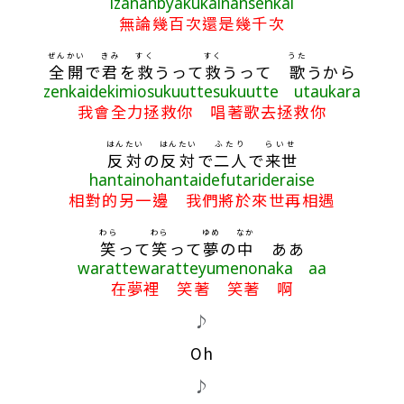
izananbyakukainansenkai
無論幾百次還是幾千次
ぜんかい
きみ
すく
すく
うた
全開
で
君
を
救
うって
救
うって
歌
うから
zenkaidekimiosukuuttesukuutte utaukara
我會全力拯救你 唱著歌去拯救你
はんたい
はんたい
ふたり
らいせ
反対
の
反対
で
二人
で
来世
hantainohantaidefutarideraise
相對的另一邊 我們將於來世再相遇
わら
わら
ゆめ
なか
笑
って
笑
って
夢
の
中
ああ
warattewaratteyumenonaka aa
在夢裡 笑著 笑著 啊
♪
Oh
♪