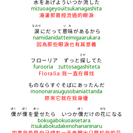
水
をあげよういつか
流
した
mizuoageyouitsukanagashita
澆灌那曾經流過的眼淚
なみだ
いみ
涙
にだって
意味
があるから
namidanidatteimigaarukara
因為那些眼淚也有其意義
さが
フローリア ずっと
探
してた
furooria zuttosagashiteta
Floralia 我一直在尋找
ものならすぐそばにあったんだ
mononarasugusobaniattanda
原來它就在我身邊
ぼく
ぼく
あい
ぼく
はな
僕
が
僕
を
愛
せたら いつか
僕
だけの
花
になる
bokugabokuoaisetara
itsukabokudakenohananinaru
如果我能愛自己總有一天會開出只屬於我的花