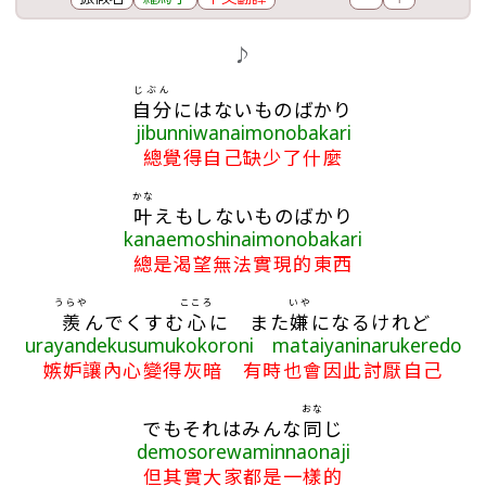
歌詞區
♪
じぶん
自分
にはないものばかり
jibunniwanaimonobakari
總覺得自己缺少了什麼
かな
叶
えもしないものばかり
kanaemoshinaimonobakari
總是渴望無法實現的東西
うらや
こころ
いや
羨
んでくすむ
心
に また
嫌
になるけれど
urayandekusumukokoroni mataiyaninarukeredo
嫉妒讓內心變得灰暗 有時也會因此討厭自己
おな
でもそれはみんな
同
じ
demosorewaminnaonaji
但其實大家都是一樣的