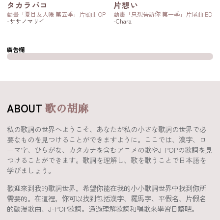
タカラバコ
片想い
動畫「夏目友人帳 第五季」片頭曲 OP
動畫「只想告訴你 第一季」片尾曲 ED
-ササノマリイ
-Chara
廣告欄
ABOUT
歌の胡麻
私の歌詞の世界へようこそ、あなたが私の小さな歌詞の世界で必
要なものを見つけることができますように。ここでは、漢字、ロ
ーマ字、ひらがな、カタカナを含むアニメの歌やJ-POPの歌詞を見
つけることができます。歌詞を理解し、歌を歌うことで日本語を
学びましょう。
歡迎來到我的歌詞世界，希望你能在我的小小歌詞世界中找到你所
需要的。在這裡，你可以找到包括漢字、羅馬字、平假名、片假名
的動漫歌曲、J-POP歌詞。通過理解歌詞和唱歌來學習日語吧。