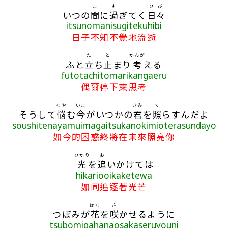
ま
す
ひび
いつの
間
に
過
ぎてく
日々
itsunomanisugitekuhibi
日子不知不覺地流逝
た
と
かんが
ふと
立
ち
止
まり
考
える
futotachitomarikangaeru
偶爾停下來思考
なや
いま
きみ
て
そうして
悩
む
今
がいつかの
君
を
照
らすんだよ
soushitenayamuimagaitsukanokimioterasundayo
如今的困惑終將在未來照亮你
ひかり
お
光
を
追
いかけては
hikariooikaketewa
如同追逐著光芒
はな
さ
つぼみが
花
を
咲
かせるように
tsubomigahanaosakaseruyouni