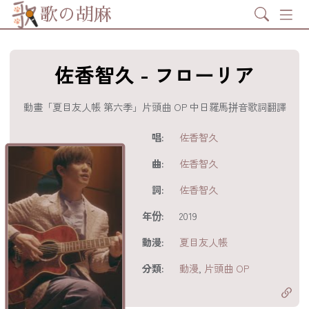
Search
歌の胡麻
佐香智久 - フローリア
動畫「夏目友人帳 第六季」片頭曲 OP 中日羅馬拼音歌詞翻譯
歌詞及資訊
唱:
佐香智久
曲:
佐香智久
詞:
佐香智久
年份:
2019
動漫:
夏目友人帳
分享至
acebook
分類:
動漫
,
片頭曲 OP
分享至 X
Twitter)
分享至
hatsapp