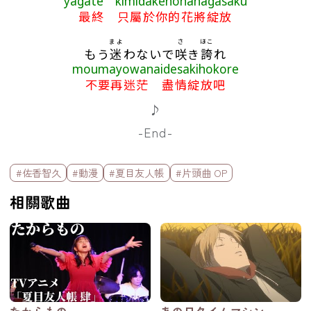
yagate kimidakenohanagasaku
最終 只屬於你的花將綻放
まよ
さ
ほこ
もう
迷
わないで
咲
き
誇
れ
moumayowanaidesakihokore
不要再迷茫 盡情綻放吧
♪
-End-
標籤欄
#佐香智久
#動漫
#夏目友人帳
#片頭曲 OP
相關歌曲