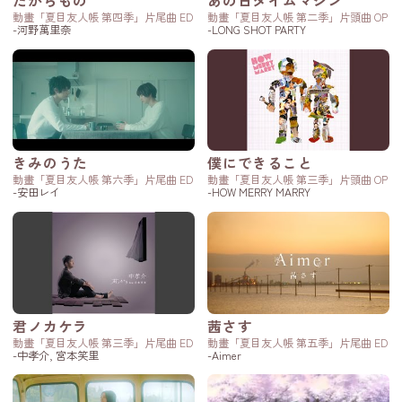
たからもの
あの日タイムマシン
動畫「夏目友人帳 第四季」片尾曲 ED
動畫「夏目友人帳 第二季」片頭曲 OP
-河野萬里奈
-LONG SHOT PARTY
きみのうた
僕にできること
動畫「夏目友人帳 第六季」片尾曲 ED
動畫「夏目友人帳 第三季」片頭曲 OP
-安田レイ
-HOW MERRY MARRY
君ノカケラ
茜さす
動畫「夏目友人帳 第三季」片尾曲 ED
動畫「夏目友人帳 第五季」片尾曲 ED
-中孝介, 宮本笑里
-Aimer