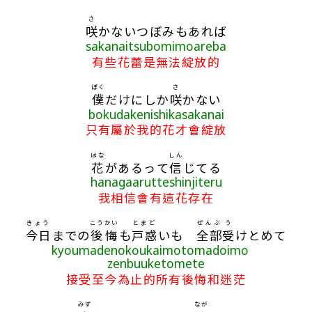
さ
咲
かないつぼみもあれば
sakanaitsubomimoareba
有些花蕾是無法綻放的
ぼく
さ
僕
だけにしか
咲
かない
bokudakenishikasakanai
只有屬於我的花才會綻放
はな
しん
花
があるって
信
じてる
hanagaarutteshinjiteru
我相信會有這花存在
きょう
こうかい
とまど
ぜんぶ
う
今日
までの
後悔
も
戸惑
いも
全部
受
けとめて
kyoumadenokoukaimotomadoimo
zenbuuketomete
接受至今為止的所有後悔和迷茫
みず
なが