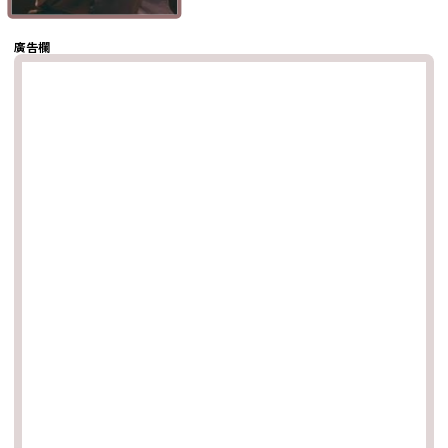
複製鏈結
廣告欄