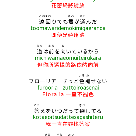
花蕾終將綻放
とお
まわ
きみ
えら
遠
回
りでも
君
が
選
んだ
toomawaridemokimigaeranda
即便是繞遠路
みち
まえ
む
道
は
前
を
向
いているから
michiwamaeomuiteirukara
但你所選擇的路依然向前
いろ
あ
フローリア ずっと
色
褪
せない
furooria zuttoiroasenai
Floralia 一直不褪色
こた
さが
答
えをいつだって
探
してる
kotaeoitsudattesagashiteru
我一直在尋找答案
きみ
きみ
あい