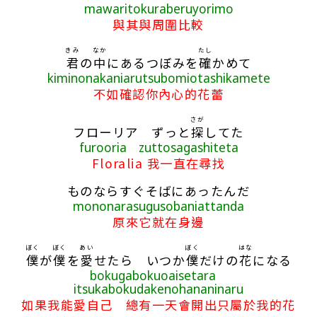
mawaritokuraberuyorimo
與其與周圍比較
きみ
なか
たし
君
の
中
にあるつぼみを
確
かめて
kiminonakaniarutsubomiotashikamete
不如確認你內心的花蕾
さが
フローリア ずっと
探
してた
furooria zuttosagashiteta
Floralia 我一直在尋找
ものならすぐそばにあったんだ
mononarasugusobaniattanda
原來它就在身邊
ぼく
ぼく
あい
ぼく
はな
僕
が
僕
を
愛
せたら いつか
僕
だけの
花
になる
bokugabokuoaisetara
itsukabokudakenohananinaru
如果我能愛自己 總有一天會開出只屬於我的花