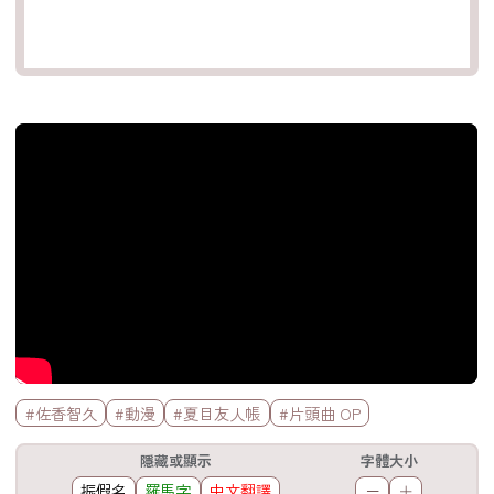
官方Youtube影片
標籤欄
#佐香智久
#動漫
#夏目友人帳
#片頭曲 OP
工具欄
隱藏或顯示
字體大小
振假名
羅馬字
中文翻譯
－
＋