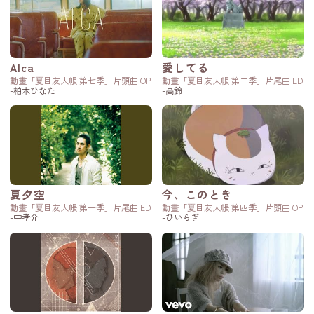
Alca
愛してる
動畫「夏目友人帳 第七季」片頭曲 OP
動畫「夏目友人帳 第二季」片尾曲 ED
-柏木ひなた
-高鈴
夏夕空
今、このとき
動畫「夏目友人帳 第一季」片尾曲 ED
動畫「夏目友人帳 第四季」片頭曲 OP
-中孝介
-ひいらぎ