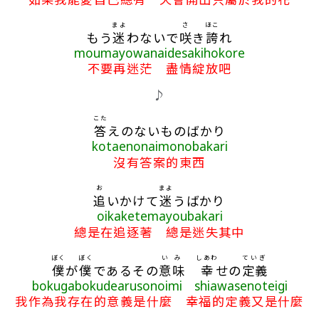
まよ
さ
ほこ
もう
迷
わないで
咲
き
誇
れ
moumayowanaidesakihokore
不要再迷茫 盡情綻放吧
♪
こた
答
えのないものばかり
kotaenonaimonobakari
沒有答案的東西
お
まよ
追
いかけて
迷
うばかり
oikaketemayoubakari
總是在追逐著 總是迷失其中
ぼく
ぼく
いみ
しあわ
ていぎ
僕
が
僕
であるその
意味
幸
せの
定義
bokugabokudearusonoimi shiawasenoteigi
我作為我存在的意義是什麼 幸福的定義又是什麼