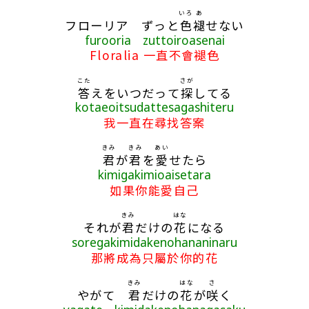
いろ
あ
フローリア ずっと
色
褪
せない
furooria zuttoiroasenai
Floralia 一直不會褪色
こた
さが
答
えをいつだって
探
してる
kotaeoitsudattesagashiteru
我一直在尋找答案
きみ
きみ
あい
君
が
君
を
愛
せたら
kimigakimioaisetara
如果你能愛自己
きみ
はな
それが
君
だけの
花
になる
soregakimidakenohananinaru
那將成為只屬於你的花
きみ
はな
さ
やがて
君
だけの
花
が
咲
く