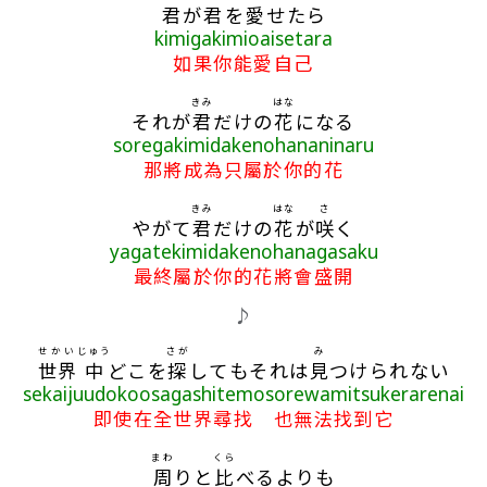
君
が
君
を
愛
せたら
kimigakimioaisetara
如果你能愛自己
きみ
はな
それが
君
だけの
花
になる
soregakimidakenohananinaru
那將成為只屬於你的花
きみ
はな
さ
やがて
君
だけの
花
が
咲
く
yagatekimidakenohanagasaku
最終屬於你的花將會盛開
♪
せかい
じゅう
さが
み
世界
中
どこを
探
してもそれは
見
つけられない
sekaijuudokoosagashitemosorewamitsukerarenai
即使在全世界尋找 也無法找到它
まわ
くら
周
りと
比
べるよりも