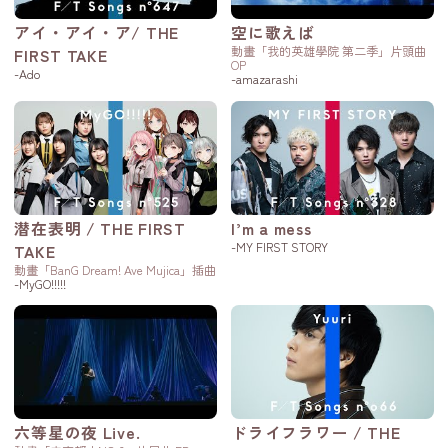
アイ・アイ・ア/ THE
空に歌えば
動畫「我的英雄學院 第二季」片頭曲
FIRST TAKE
OP
-Ado
-amazarashi
潜在表明 / THE FIRST
I’m a mess
-MY FIRST STORY
TAKE
動畫「BanG Dream! Ave Mujica」插曲
-MyGO!!!!!
六等星の夜 Live.
ドライフラワー / THE