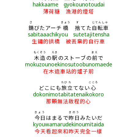
hakkaame gyokounotoudai
薄荷糖 漁港的燈塔
さ
きょう
す
じてんしゃ
錆
びたアーチ
橋
捨
てた
自転車
sabitaaachikyou sutetajitensha
生鏽的拱橋 被丟棄的自行車
もくぞう
えき
まえ
木造
の
駅
のストーブの
前
で
mokuzounoekinosutoobunomaede
在木造車站的爐子前
たび
た
こころ
どこにも
旅
立
てない
心
dokonimotabitatenaikokoro
那顆無法啟程的心
きょう
きのう
今日
はまるで
昨日
みたいだ
kyouwamarudekinoumitaida
今天看起來和昨天完全一樣