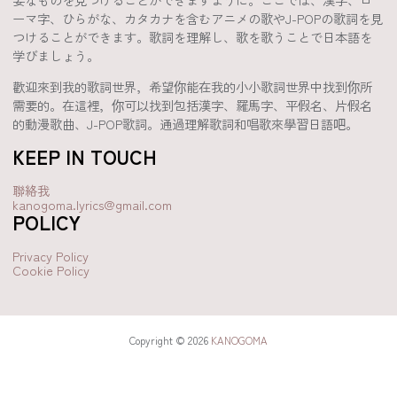
ーマ字、ひらがな、カタカナを含むアニメの歌やJ-POPの歌詞を見
つけることができます。歌詞を理解し、歌を歌うことで日本語を
学びましょう。
歡迎來到我的歌詞世界，希望你能在我的小小歌詞世界中找到你所
需要的。在這裡，你可以找到包括漢字、羅馬字、平假名、片假名
的動漫歌曲、J-POP歌詞。通過理解歌詞和唱歌來學習日語吧。
KEEP IN TOUCH
聯絡我
kanogoma.lyrics@gmail.com
POLICY
Privacy Policy
Cookie Policy
Copyright © 2026
KANOGOMA