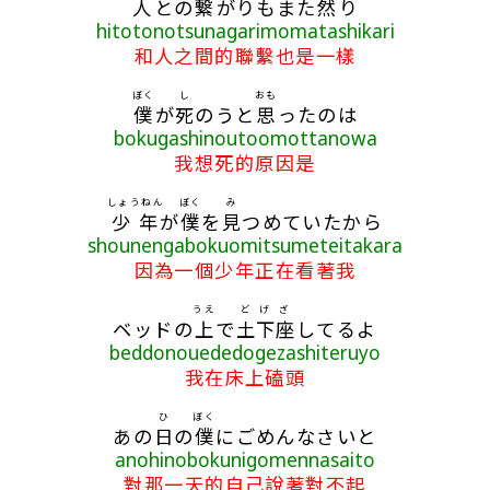
人
との
繋
がりもまた
然
り
hitotonotsunagarimomatashikari
和人之間的聯繫也是一樣
ぼく
し
おも
僕
が
死
のうと
思
ったのは
bokugashinoutoomottanowa
我想死的原因是
しょうねん
ぼく
み
少年
が
僕
を
見
つめていたから
shounengabokuomitsumeteitakara
因為一個少年正在看著我
うえ
どげざ
ベッドの
上
で
土下座
してるよ
beddonouededogezashiteruyo
我在床上磕頭
ひ
ぼく
あの
日
の
僕
にごめんなさいと
anohinobokunigomennasaito
對那一天的自己說著對不起