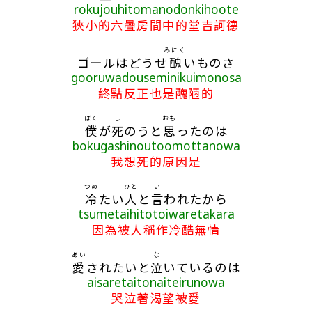
rokujouhitomanodonkihoote
狹小的六疊房間中的堂吉訶德
みにく
ゴールはどうせ
醜
いものさ
gooruwadouseminikuimonosa
終點反正也是醜陋的
ぼく
し
おも
僕
が
死
のうと
思
ったのは
bokugashinoutoomottanowa
我想死的原因是
つめ
ひと
い
冷
たい
人
と
言
われたから
tsumetaihitotoiwaretakara
因為被人稱作冷酷無情
あい
な
愛
されたいと
泣
いているのは
aisaretaitonaiteirunowa
哭泣著渴望被愛