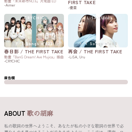
動畫「未來都市NO.6」片尾曲 ED
FIRST TAKE
-Aimer
-優里
春日影 / THE FIRST TAKE
再会 / THE FIRST TAKE
動畫「BanG Dream! Ave Mujica」插曲
-LiSA, Uru
-CRYCHIC
廣告欄
ABOUT
歌の胡麻
私の歌詞の世界へようこそ、あなたが私の小さな歌詞の世界で必
要なものを見つけることができますように。ここでは、漢字、ロ