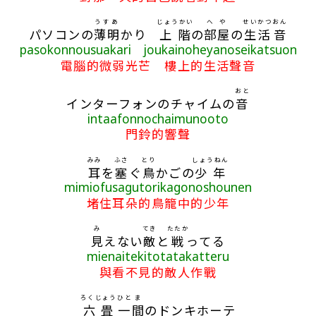
うすあ
じょうかい
へや
せいかつ
おん
パソコンの
薄明
かり
上階
の
部屋
の
生活
音
pasokonnousuakari joukainoheyanoseikatsuon
電腦的微弱光芒 樓上的生活聲音
おと
インターフォンのチャイムの
音
intaafonnochaimunooto
門鈴的響聲
みみ
ふさ
とり
しょうねん
耳
を
塞
ぐ
鳥
かごの
少年
mimiofusagutorikagonoshounen
堵住耳朵的鳥籠中的少年
み
てき
たたか
見
えない
敵
と
戦
ってる
mienaitekitotatakatteru
與看不見的敵人作戰
ろくじょう
ひと
ま
六畳
一
間
のドンキホーテ