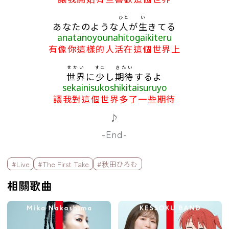
ひと
い
あなたのような
人
が
生
きてる
anatanoyounahitogaikiteru
有像你這樣的人活在這個世界上
せかい
すこ
きたい
世界
に
少
し
期待
するよ
sekainisukoshikitaisuruyo
讓我對這個世界多了一些期待
♪
-End-
標籤欄
#Live
#The First Take
#秋田ひろむ
相關歌曲