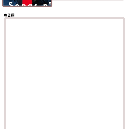
hatsapp
複製鏈結
廣告欄