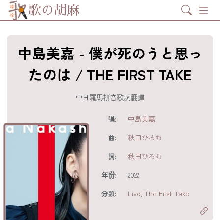
Search
歌の胡麻
中島美嘉 - 僕が死のうと思っ
たのは / THE FIRST TAKE
中日羅馬拼音歌詞翻譯
歌詞及資訊
唱:
中島美嘉
曲:
秋田ひろむ
詞:
秋田ひろむ
年份:
2022
分享至
acebook
分類:
Live
,
The First Take
分享至 X
Twitter)
分享至