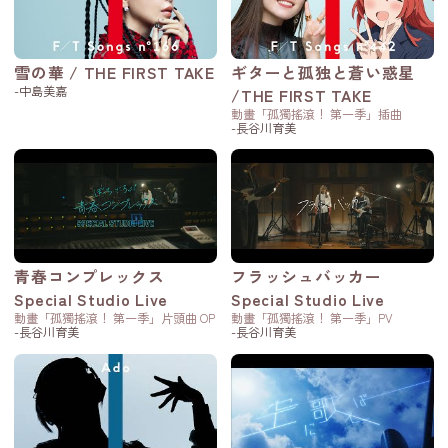
雪の華 / THE FIRST TAKE
ギターと孤独と蒼い惑星
-中島美嘉
/THE FIRST TAKE
動畫「孤獨搖滾！ 第一季」插曲
-長谷川育美
青春コンプレックス
フラッシュバッカー
Special Studio Live
Special Studio Live
動畫「孤獨搖滾！ 第一季」片頭曲 OP
動畫「孤獨搖滾！ 第一季」PV
-長谷川育美
-長谷川育美