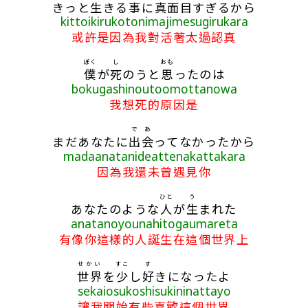
きっと
生
きる
事
に
真面目
すぎるから
kittoikirukotonimajimesugirukara
或許是因為我對活著太過認真
ぼく
し
おも
僕
が
死
のうと
思
ったのは
bokugashinoutoomottanowa
我想死的原因是
で
あ
まだあなたに
出
会
ってなかったから
madaanatanideattenakattakara
因為我還未曾遇見你
ひと
う
あなたのような
人
が
生
まれた
anatanoyounahitogaumareta
有像你這樣的人誕生在這個世界上
せかい
すこ
す
世界
を
少
し
好
きになったよ
sekaiosukoshisukininattayo
讓我開始有些喜歡這個世界