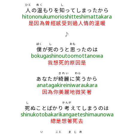
ひと
ぬく
し
人
の
温
もりを
知
ってしまったから
hitononukumorioshitteshimattakara
是因為曾經感受到過人情的溫暖
♪
ぼく
し
おも
僕
が
死
のうと
思
ったのは
bokugashinoutoomottanowa
我想死的原因是
きれい
わら
あなたが
綺麗
に
笑
うから
anatagakireiniwaraukara
因為你美麗地微笑著
し
かんが
死
ぬことばかり
考
えてしまうのは
shinukotobakarikangaeteshimaunowa
總是想著死去
い
こと
まじめ