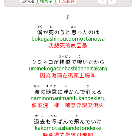
振假名
羅馬字
中文翻譯
－
＋
歌詞區
♪
ぼく
し
おも
僕
が
死
のうと
思
ったのは
bokugashinoutoomottanowa
我想死的原因是
さんばし
な
ウミネコが
桟橋
で
鳴
いたから
uminekogasanbashidenaitakara
因為海鷗在碼頭上鳴叫
なみ
まにま
ふ
き
波
の
随意
に
浮
かんで
消
える
naminomanimanifukandekieru
像波浪一樣 隨意浮現又消失
かこ
つい
と
過去
も
啄
ばんで
飛
んでいけ
kakomotsuibandetondeike
啄食過去然後飛走吧