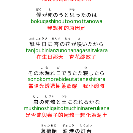
ぼく
し
おも
僕
が
死
のうと
思
ったのは
bokugashinoutoomottanowa
我想死的原因是
たんじょうび
あんず
はな
さ
誕生日
に
杏
の
花
が
咲
いたから
tanjoubinianzunohanagasaitakara
在生日那天 杏花綻放了
こも
び
ね
その
木漏
れ
日
でうたた
寝
したら
sonokomorebideutataneshitara
當陽光透過樹葉照耀 我小憩時
むし
しがい
つち
虫
の
死骸
と
土
になれるかな
mushinoshigaitotsuchininarerukana
是否能與蟲子的屍骸一起化為泥土
はっかあめ
ぎょこう
とうだい
薄荷飴
漁港
の
灯台