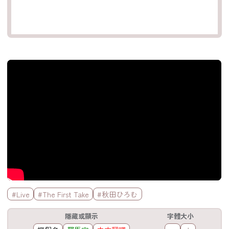
官方Youtube影片
標籤欄
#Live
#The First Take
#秋田ひろむ
工具欄
隱藏或顯示
字體大小