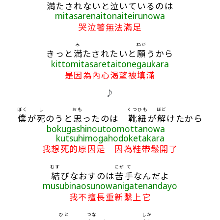
満
たされないと
泣
いているのは
mitasarenaitonaiteirunowa
哭泣著無法滿足
み
ねが
きっと
満
たされたいと
願
うから
kittomitasaretaitonegaukara
是因為內心渴望被填滿
♪
ぼく
し
おも
くつ
ひも
ほど
僕
が
死
のうと
思
ったのは
靴
紐
が
解
けたから
bokugashinoutoomottanowa
kutsuhimogahodoketakara
我想死的原因是 因為鞋帶鬆開了
むす
にが
て
結
びなおすのは
苦
手
なんだよ
musubinaosunowanigatenandayo
我不擅長重新繫上它
ひと
つな
しか