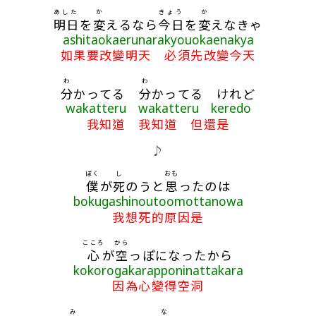
あした
か
きょう
か
明日
を
変
えるなら
今日
を
変
えなきゃ
ashitaokaerunarakyouokaenakya
如果要改變明天 必須先改變今天
わ
わ
分
かってる
分
かってる けれど
wakatteru wakatteru keredo
我知道 我知道 但還是
♪
ぼく
し
おも
僕
が
死
のうと
思
ったのは
bokugashinoutoomottanowa
我想死的原因是
こころ
から
心
が
空
っぽになったから
kokorogakarapponinattakara
因為心變得空洞
み
な