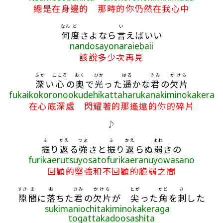
總是在身邊的 那時的你仍然在我心中
なん
ど
い
何
度
さよなら
言
えばいい
nandosayonaraiebaii
該說多少次再見
ふか
こころ
おく
ひか
はる
きみ
かけら
深
い
心
の
奥
で
光
った
遥
かな
君
の
欠片
fukaikokoronookudehikattaharukanakiminokakera
在心底深處 閃耀著的那遙遠的你的碎片
♪
ふ
かえ
つよ
ふ
かえ
よわ
振
り
返
る
強
さと
振
り
返
らぬ
弱
さの
furikaerutsuyosatofurikaeranuyowasano
回顧的堅強和不回顧的脆弱之間
すき
ま
お
きみ
かけら
とが
かど
さ
隙
間
に
落
ちた
君
の
欠片
が
尖
った
角
を
刺
した
sukimaniochitakiminokakeraga
togattakadoosashita