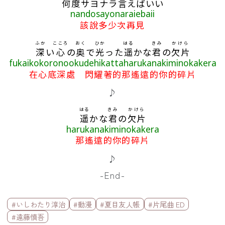
何
度
サヨナラ
言
えばいい
nandosayonaraiebaii
該說多少次再見
ふか
こころ
おく
ひか
はる
きみ
かけら
深
い
心
の
奥
で
光
った
遥
かな
君
の
欠片
fukaikokoronookudehikattaharukanakiminokakera
在心底深處 閃耀著的那遙遠的你的碎片
♪
はる
きみ
かけら
遥
かな
君
の
欠片
harukanakiminokakera
那遙遠的你的碎片
♪
-End-
標籤欄
#いしわたり淳治
#動漫
#夏目友人帳
#片尾曲 ED
#遠藤慎吾