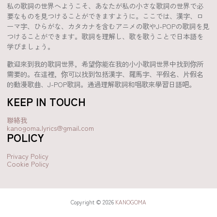
私の歌詞の世界へようこそ、あなたが私の小さな歌詞の世界で必
要なものを見つけることができますように。ここでは、漢字、ロ
ーマ字、ひらがな、カタカナを含むアニメの歌やJ-POPの歌詞を見
つけることができます。歌詞を理解し、歌を歌うことで日本語を
学びましょう。
歡迎來到我的歌詞世界，希望你能在我的小小歌詞世界中找到你所
需要的。在這裡，你可以找到包括漢字、羅馬字、平假名、片假名
的動漫歌曲、J-POP歌詞。通過理解歌詞和唱歌來學習日語吧。
KEEP IN TOUCH
聯絡我
kanogoma.lyrics@gmail.com
POLICY
Privacy Policy
Cookie Policy
Copyright © 2026
KANOGOMA