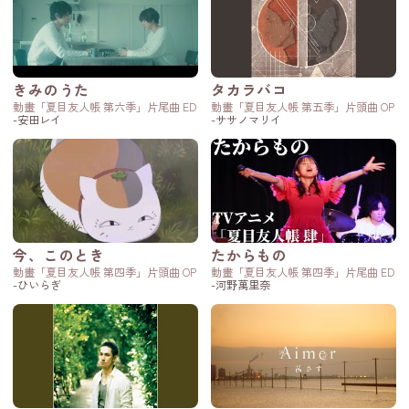
きみのうた
タカラバコ
動畫「夏目友人帳 第六季」片尾曲 ED
動畫「夏目友人帳 第五季」片頭曲 OP
-安田レイ
-ササノマリイ
今、このとき
たからもの
動畫「夏目友人帳 第四季」片頭曲 OP
動畫「夏目友人帳 第四季」片尾曲 ED
-ひいらぎ
-河野萬里奈