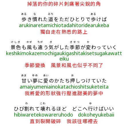
掉落的你的碎片刺痛著尖銳的角
ある
な
みち
ある
歩
き
慣
れた
道
をただひとりで
歩
けば
arukinaretamichiotadahitoridearukeba
獨自走在熟悉的路上
けしき
かぜ
ちが
き
きせつ
か
景色
も
風
も
違
う
気
がした
季節
が
変
わっていく
keshikimokazemochigaukigashitakisetsugakawatt
eiku
季節變換 風景和風也似乎不同了
あま
ゆめ
あい
お
甘
い
夢
に
愛
のかたち
押
しつけていた
amaiyumeniainokatachioshitsuketeita
我將愛的形狀強行壓進甜美的夢中
わ
こわ
ゆ
ひび
割
れて
壊
れるほど どこへ
行
けばいい
hibiwaretekowareruhodo dokoheyukebaii
直到裂開破碎 我該往哪裡去