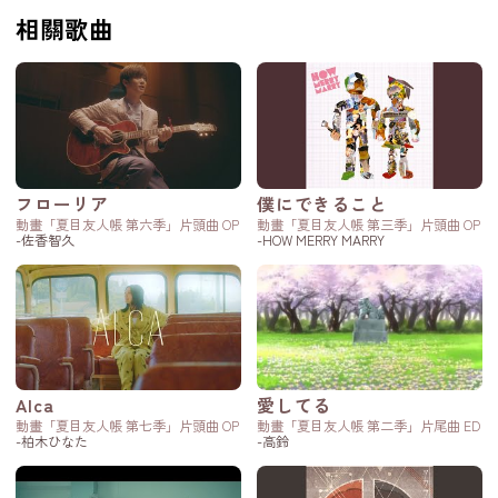
相關歌曲
フローリア
僕にできること
動畫「夏目友人帳 第六季」片頭曲 OP
動畫「夏目友人帳 第三季」片頭曲 OP
-佐香智久
-HOW MERRY MARRY
Alca
愛してる
動畫「夏目友人帳 第七季」片頭曲 OP
動畫「夏目友人帳 第二季」片尾曲 ED
-柏木ひなた
-高鈴