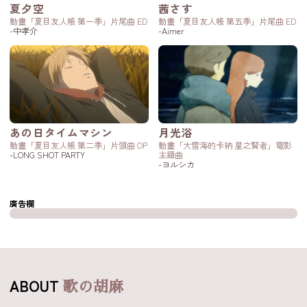
夏夕空
茜さす
動畫「夏目友人帳 第一季」片尾曲 ED
動畫「夏目友人帳 第五季」片尾曲 ED
-中孝介
-Aimer
あの日タイムマシン
月光浴
動畫「夏目友人帳 第二季」片頭曲 OP
動畫「大雪海的卡納 星之賢者」電影
-LONG SHOT PARTY
主題曲
-ヨルシカ
廣告欄
ABOUT
歌の胡麻