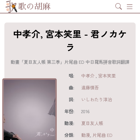
Search
歌の胡麻
中孝介, 宮本笑里 - 君ノカケ
ラ
動畫「夏目友人帳 第三季」片尾曲 ED 中日羅馬拼音歌詞翻譯
歌詞及資訊
唱:
中孝介
,
宮本笑里
曲:
遠藤慎吾
詞:
いしわたり淳治
年份:
2016
動漫:
夏目友人帳
分享至
acebook
分類:
動漫
,
片尾曲 ED
分享至 X