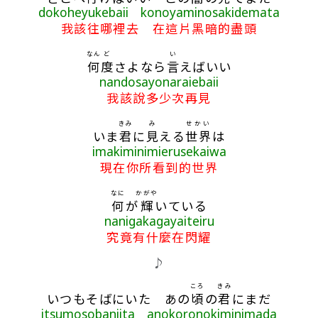
dokoheyukebaii konoyaminosakidemata
我該往哪裡去 在這片黑暗的盡頭
なん
ど
い
何
度
さよなら
言
えばいい
nandosayonaraiebaii
我該說多少次再見
きみ
み
せかい
いま
君
に
見
える
世界
は
imakiminimierusekaiwa
現在你所看到的世界
なに
かがや
何
が
輝
いている
nanigakagayaiteiru
究竟有什麼在閃耀
♪
ころ
きみ
いつもそばにいた あの
頃
の
君
にまだ
itsumosobaniita anokoronokiminimada