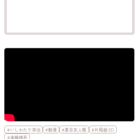
官方Youtube影片
標籤欄
#いしわたり淳治
#動漫
#夏目友人帳
#片尾曲 ED
#遠藤慎吾