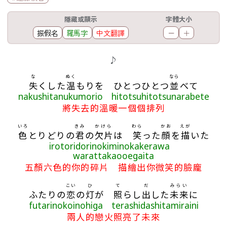
工具欄
隱藏或顯示
字體大小
振假名
羅馬字
中文翻譯
－
＋
歌詞區
♪
な
ぬく
なら
失
くした
温
もりを ひとつひとつ
並
べて
nakushitanukumorio hitotsuhitotsunarabete
將失去的溫暖一個個排列
いろ
きみ
かけら
わら
かお
えが
色
とりどりの
君
の
欠片
は
笑
った
顔
を
描
いた
irotoridorinokiminokakerawa
warattakaooegaita
五顏六色的你的碎片 描繪出你微笑的臉龐
こい
ひ
て
だ
みらい
ふたりの
恋
の
灯
が
照
らし
出
した
未来
に
futarinokoinohiga terashidashitamiraini
兩人的戀火照亮了未來