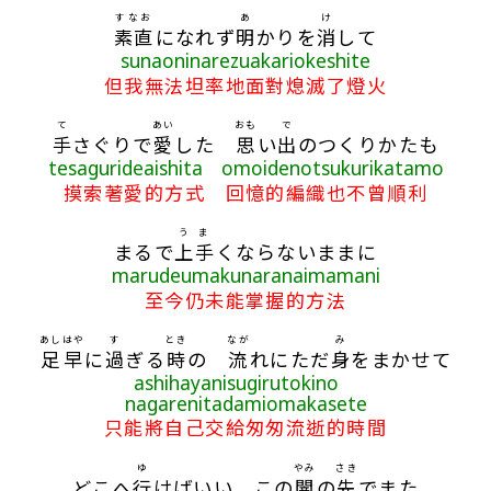
すなお
あ
け
素直
になれず
明
かりを
消
して
sunaoninarezuakariokeshite
但我無法坦率地面對熄滅了燈火
て
あい
おも
で
手
さぐりで
愛
した
思
い
出
のつくりかたも
tesagurideaishita omoidenotsukurikatamo
摸索著愛的方式 回憶的編織也不曾順利
うま
まるで
上手
くならないままに
marudeumakunaranaimamani
至今仍未能掌握的方法
あし
はや
す
とき
なが
み
足
早
に
過
ぎる
時
の
流
れにただ
身
をまかせて
ashihayanisugirutokino
nagarenitadamiomakasete
只能將自己交給匆匆流逝的時間
ゆ
やみ
さき
どこへ
行
けばいい この
闇
の
先
でまた