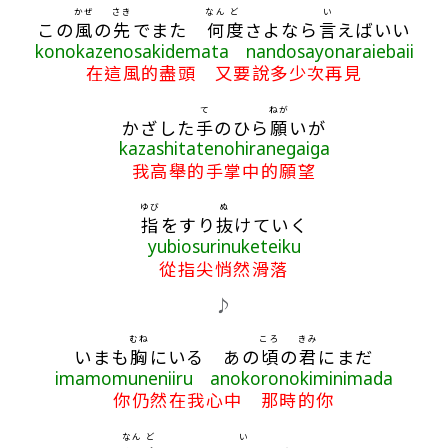
かぜ
さき
なん
ど
い
この
風
の
先
でまた
何
度
さよなら
言
えばいい
konokazenosakidemata nandosayonaraiebaii
在這風的盡頭 又要說多少次再見
て
ねが
かざした
手
のひら
願
いが
kazashitatenohiranegaiga
我高舉的手掌中的願望
ゆび
ぬ
指
をすり
抜
けていく
yubiosurinuketeiku
從指尖悄然滑落
♪
むね
ころ
きみ
いまも
胸
にいる あの
頃
の
君
にまだ
imamomuneniiru anokoronokiminimada
你仍然在我心中 那時的你
なん
ど
い