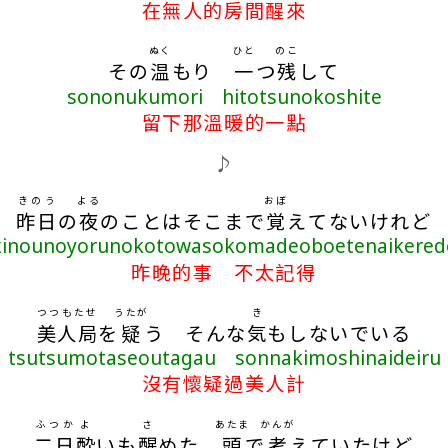
在無人的房間醒來
ぬく
ひと
のこ
その
温
もり
一
つ
残
して
sononukumori hitotsunokoshite
留下那溫暖的一點
♪
きのう
よる
おぼ
昨日
の
夜
のことはそこまで
覚
えてないけれど
kinounoyorunokotowasokomadeoboetenaikered
昨晚的事 不太記得
つつもたせ
うたが
き
美人局
を
疑
う そんな
気
もしないでいる
tsutsumotaseoutagau sonnakimoshinaideiru
沒有懷疑過美人計
ふつか
よ
さ
あたま
かんが
二日
酔
いも
醒
めた
頭
で
考
えていたけど