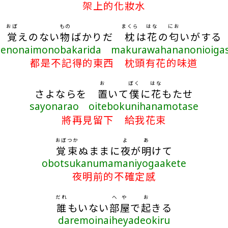
架上的化妝水
おぼ
もの
まくら
はな
にお
覚
えのない
物
ばかりだ
枕
は
花
の
匂
いがする
enonaimonobakarida makurawahananonioiga
都是不記得的東西 枕頭有花的味道
お
ぼく
はな
さよならを
置
いて
僕
に
花
もたせ
sayonarao oitebokunihanamotase
將再見留下 給我花束
おぼつか
よ
あ
覚束
ぬままに
夜
が
明
けて
obotsukanumamaniyogaakete
夜明前的不確定感
だれ
へや
お
誰
もいない
部屋
で
起
きる
daremoinaiheyadeokiru