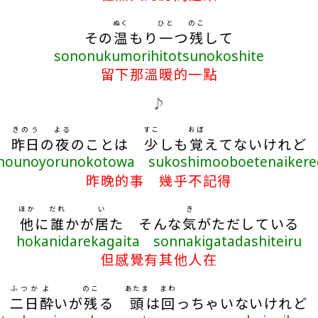
ぬく
ひと
のこ
その
温
もり
一
つ
残
して
sononukumorihitotsunokoshite
留下那溫暖的一點
♪
きのう
よる
すこ
おぼ
昨日
の
夜
のことは
少
しも
覚
えてないけれど
inounoyorunokotowa sukoshimooboetenaikere
昨晚的事 幾乎不記得
ほか
だれ
い
き
他
に
誰
かが
居
た そんな
気
がただしている
hokanidarekagaita sonnakigatadashiteiru
但感覺有其他人在
ふつか
よ
のこ
あたま
まわ
二日
酔
いが
残
る
頭
は
回
っちゃいないけれど