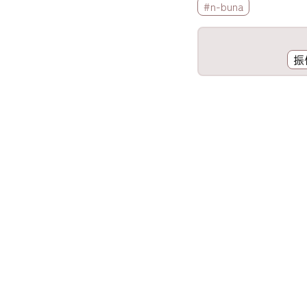
標籤欄
#n-buna
工具欄
振
歌詞區