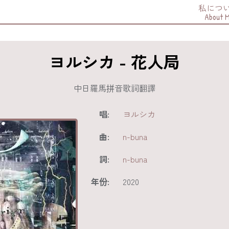
私につ
About 
ヨルシカ - 花人局
中日羅馬拼音歌詞翻譯
唱:
ヨルシカ
曲:
n-buna
詞:
n-buna
年份:
2020