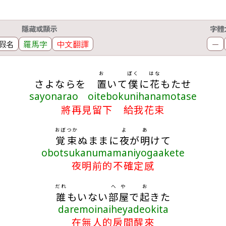
隱藏或顯示
字體
假名
羅馬字
中文翻譯
－
お
ぼく
はな
さよならを
置
いて
僕
に
花
もたせ
sayonarao oitebokunihanamotase
將再見留下 給我花束
おぼつか
よ
あ
覚束
ぬままに
夜
が
明
けて
obotsukanumamaniyogaakete
夜明前的不確定感
だれ
へや
お
誰
もいない
部屋
で
起
きた
daremoinaiheyadeokita
在無人的房間醒來