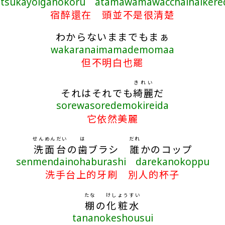
utsukayoiganokoru atamawamawacchainaikere
宿醉還在 頭並不是很清楚
わからないままでもまぁ
wakaranaimamademomaa
但不明白也罷
きれい
それはそれでも
綺麗
だ
sorewasoredemokireida
它依然美麗
せんめんだい
は
だれ
洗面台
の
歯
ブラシ
誰
かのコップ
senmendainohaburashi darekanokoppu
洗手台上的牙刷 別人的杯子
たな
けしょうすい
棚
の
化粧水
tananokeshousui