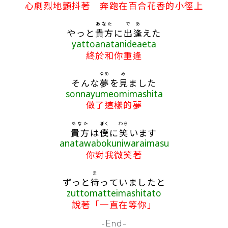
心劇烈地顫抖著 奔跑在百合花香的小徑上
あなた
で
あ
やっと
貴方
に
出
逢
えた
yattoanatanideaeta
終於和你重逢
ゆめ
み
そんな
夢
を
見
ました
sonnayumeomimashita
做了這樣的夢
あなた
ぼく
わら
貴方
は
僕
に
笑
います
anatawabokuniwaraimasu
你對我微笑著
ま
ずっと
待
っていましたと
zuttomatteimashitato
說著「一直在等你」
-End-