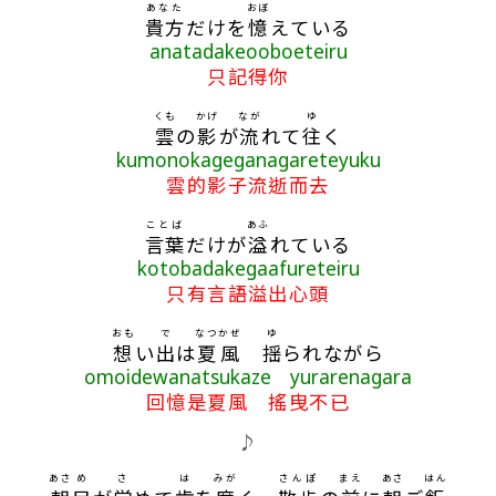
あなた
おぼ
貴方
だけを
憶
えている
anatadakeooboeteiru
只記得你
くも
かげ
なが
ゆ
雲
の
影
が
流
れて
往
く
kumonokageganagareteyuku
雲的影子流逝而去
ことば
あふ
言葉
だけが
溢
れている
kotobadakegaafureteiru
只有言語溢出心頭
おも
で
なつ
かぜ
ゆ
想
い
出
は
夏
風
揺
られながら
omoidewanatsukaze yurarenagara
回憶是夏風 搖曳不已
♪
あさ
め
さ
は
みが
さんぽ
まえ
あさ
はん