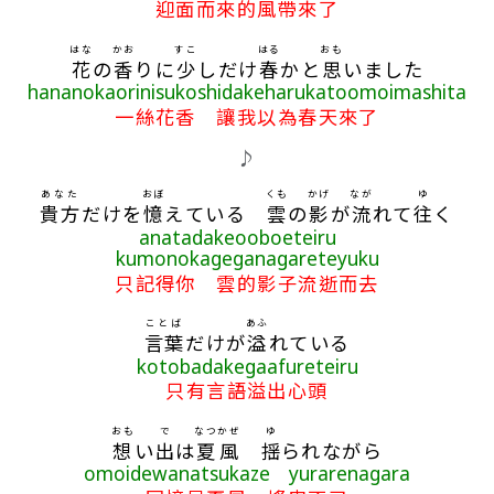
迎面而來的風帶來了
はな
かお
すこ
はる
おも
花
の
香
りに
少
しだけ
春
かと
思
いました
hananokaorinisukoshidakeharukatoomoimashita
一絲花香 讓我以為春天來了
♪
あなた
おぼ
くも
かげ
なが
ゆ
貴方
だけを
憶
えている
雲
の
影
が
流
れて
往
く
anatadakeooboeteiru
kumonokageganagareteyuku
只記得你 雲的影子流逝而去
ことば
あふ
言葉
だけが
溢
れている
kotobadakegaafureteiru
只有言語溢出心頭
おも
で
なつ
かぜ
ゆ
想
い
出
は
夏
風
揺
られながら
omoidewanatsukaze yurarenagara