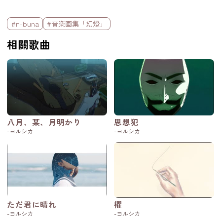
標籤欄
#n-buna
#音楽画集「幻燈」
相關歌曲
八月、某、月明かり
思想犯
-ヨルシカ
-ヨルシカ
ただ君に晴れ
櫂
-ヨルシカ
-ヨルシカ