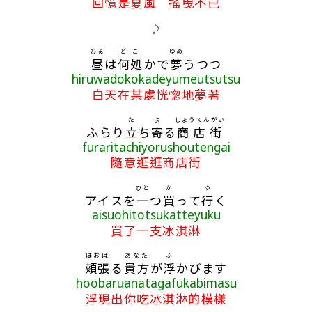
回憶是夏風 搖曳不已
♪
ひる
どこ
ゆめ
昼
は
何処
かで
夢
うつつ
hiruwadokokadeyumeutsutsu
白天在某處恍惚地夢著
た
よ
しょうてんがい
ふらり
立
ち
寄
る
商店街
furaritachiyorushoutengai
隨意逛逛商店街
ひと
か
ゆ
アイスを
一
つ
買
って
行
く
aisuohitotsukatteyuku
買了一支冰淇淋
ほおば
あなた
ふ
頬張
る
貴方
が
浮
かびます
hoobaruanatagafukabimasu
浮現出你吃冰淇淋的模樣