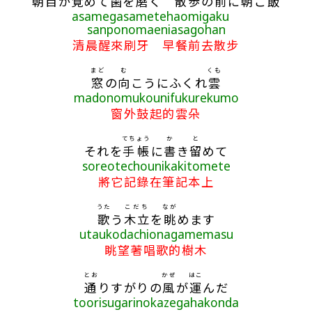
朝
目
が
覚
めて
歯
を
磨
く
散歩
の
前
に
朝
ご
飯
asamegasametehaomigaku
sanponomaeniasagohan
清晨醒來刷牙 早餐前去散步
まど
む
くも
窓
の
向
こうにふくれ
雲
madonomukounifukurekumo
窗外鼓起的雲朵
てちょう
か
と
それを
手帳
に
書
き
留
めて
soreotechounikakitomete
將它記錄在筆記本上
うた
こだち
なが
歌
う
木立
を
眺
めます
utaukodachionagamemasu
眺望著唱歌的樹木
とお
かぜ
はこ
通
りすがりの
風
が
運
んだ
toorisugarinokazegahakonda