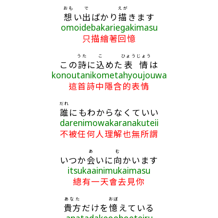
おも
で
えが
想
い
出
ばかり
描
きます
omoidebakariegakimasu
只描繪著回憶
うた
こ
ひょうじょう
この
詩
に
込
めた
表情
は
konoutanikometahyoujouwa
這首詩中隱含的表情
だれ
誰
にもわからなくていい
darenimowakaranakuteii
不被任何人理解也無所謂
あ
む
いつか
会
いに
向
かいます
itsukaainimukaimasu
總有一天會去見你
あなた
おぼ
貴方
だけを
憶
えている