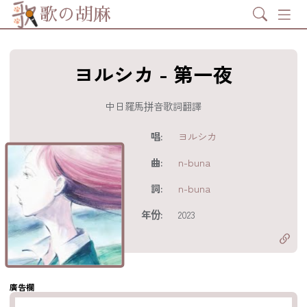
Search
歌の胡麻
ヨルシカ - 第一夜
中日羅馬拼音歌詞翻譯
歌詞及資訊
唱:
ヨルシカ
曲:
n-buna
詞:
n-buna
分享至
acebook
年份:
2023
分享至 X
Twitter)
分享至
hatsapp
複製鏈結
廣告欄