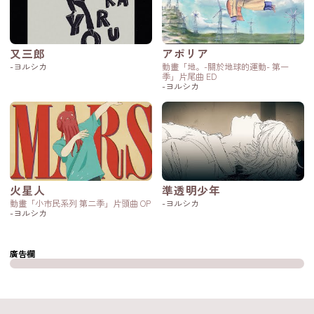
又三郎
アポリア
-ヨルシカ
動畫「地。-關於地球的運動- 第一
季」片尾曲 ED
-ヨルシカ
火星人
準透明少年
動畫「小市民系列 第二季」片頭曲 OP
-ヨルシカ
-ヨルシカ
廣告欄