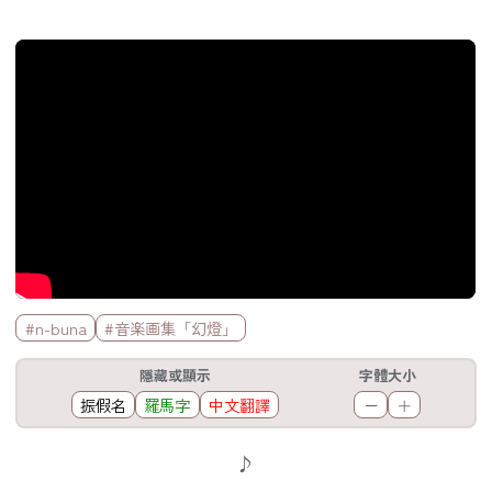
官方Youtube影片
標籤欄
#n-buna
#音楽画集「幻燈」
工具欄
隱藏或顯示
字體大小
振假名
羅馬字
中文翻譯
－
＋
歌詞區
♪