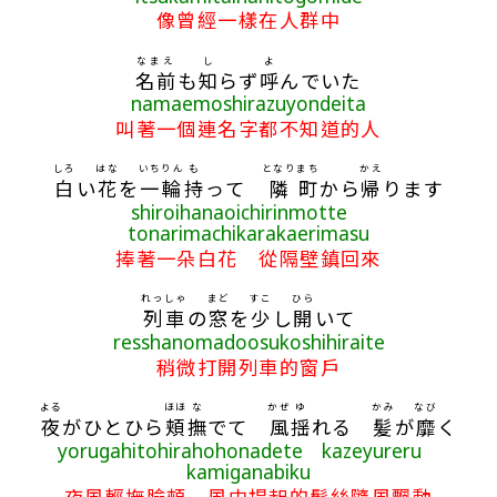
像曾經一樣在人群中
なまえ
し
よ
名前
も
知
らず
呼
んでいた
namaemoshirazuyondeita
叫著一個連名字都不知道的人
しろ
はな
いちりん
も
となり
まち
かえ
白
い
花
を
一輪
持
って
隣
町
から
帰
ります
shiroihanaoichirinmotte
tonarimachikarakaerimasu
捧著一朵白花 從隔壁鎮回來
れっしゃ
まど
すこ
ひら
列車
の
窓
を
少
し
開
いて
resshanomadoosukoshihiraite
稍微打開列車的窗戶
よる
ほほ
な
かぜ
ゆ
かみ
なび
夜
がひとひら
頬
撫
でて
風
揺
れる
髪
が
靡
く
yorugahitohirahohonadete kazeyureru
kamiganabiku
夜風輕撫臉頰 風中揚起的髮絲隨風飄動