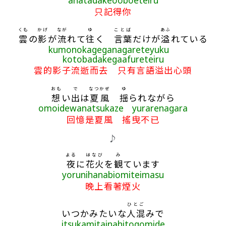
anatadakeooboeteiru
只記得你
くも
かげ
なが
ゆ
ことば
あふ
雲
の
影
が
流
れて
往
く
言葉
だけが
溢
れている
kumonokageganagareteyuku
kotobadakegaafureteiru
雲的影子流逝而去 只有言語溢出心頭
おも
で
なつ
かぜ
ゆ
想
い
出
は
夏
風
揺
られながら
omoidewanatsukaze yurarenagara
回憶是夏風 搖曳不已
♪
よる
はなび
み
夜
に
花火
を
観
ています
yorunihanabiomiteimasu
晚上看著煙火
ひとご
いつかみたいな
人混
みで
itsukamitainahitogomide