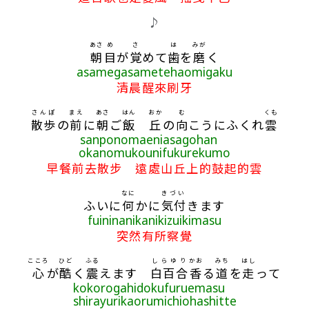
♪
あさ
め
さ
は
みが
朝
目
が
覚
めて
歯
を
磨
く
asamegasametehaomigaku
清晨醒來刷牙
さんぽ
まえ
あさ
はん
おか
む
くも
散歩
の
前
に
朝
ご
飯
丘
の
向
こうにふくれ
雲
sanponomaeniasagohan
okanomukounifukurekumo
早餐前去散步 遠處山丘上的鼓起的雲
なに
きづい
ふいに
何
かに
気付
きます
fuininanikanikizuikimasu
突然有所察覺
こころ
ひど
ふる
しらゆり
かお
みち
はし
心
が
酷
く
震
えます
白百合
香
る
道
を
走
って
kokorogahidokufuruemasu
shirayurikaorumichiohashitte