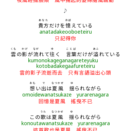
♪
あなた
おぼ
貴方
だけを
憶
えている
anatadakeooboeteiru
只記得你
くも
かげ
なが
ゆ
ことば
あふ
雲
の
影
が
流
れて
往
く
言葉
だけが
溢
れている
kumonokageganagareteyuku
kotobadakegaafureteiru
雲的影子流逝而去 只有言語溢出心頭
おも
で
なつ
かぜ
ゆ
想
い
出
は
夏
風
揺
られながら
omoidewanatsukaze yurarenagara
回憶是夏風 搖曳不已
うた
なつ
かぜ
ゆ
この
歌
は
夏
風
揺
られながら
konoutawanatsukaze yurarenagara
這首歌也是夏風 搖曳不已