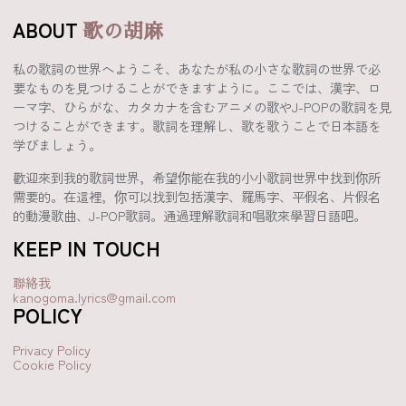
ABOUT
歌の胡麻
私の歌詞の世界へようこそ、あなたが私の小さな歌詞の世界で必
要なものを見つけることができますように。ここでは、漢字、ロ
ーマ字、ひらがな、カタカナを含むアニメの歌やJ-POPの歌詞を見
つけることができます。歌詞を理解し、歌を歌うことで日本語を
学びましょう。
歡迎來到我的歌詞世界，希望你能在我的小小歌詞世界中找到你所
需要的。在這裡，你可以找到包括漢字、羅馬字、平假名、片假名
的動漫歌曲、J-POP歌詞。通過理解歌詞和唱歌來學習日語吧。
KEEP IN TOUCH
聯絡我
kanogoma.lyrics@gmail.com
POLICY
Privacy Policy
Cookie Policy