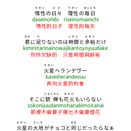
だせい
ひび
りせい
まいにち
惰性
の
日々
理性
の
毎日
daseinohibi riseinomainichi
惰性的日子 理性的每天
きみ
た
じかん
よゆう
君
に
足
りないのは
時間
と
余裕
だけ
kiminitarinainowajikantoyoyuudake
你所欠缺的 只是時間與餘裕
かせい
火星
へランデヴー
kaseiherandevuu
奔向火星的約會
じゅうだん
はなび
そこに
銃弾
も
花火
もいらない
sokonijuudanmohanabimoiranai
那裡不需要子彈也不需要煙花
かせい
だいち
おな
火星
の
大地
がチョコと
同
じだったらなぁ