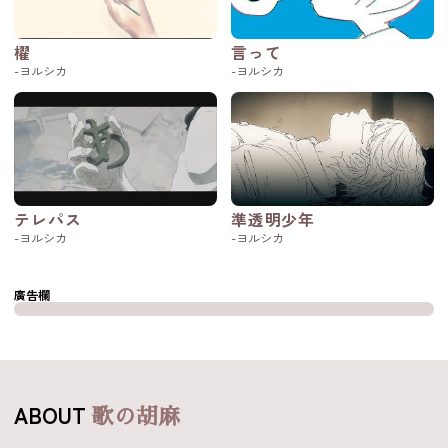
櫂
言って
-ヨルシカ
-ヨルシカ
テレパス
準透明少年
-ヨルシカ
-ヨルシカ
廣告欄
ABOUT
歌の胡麻