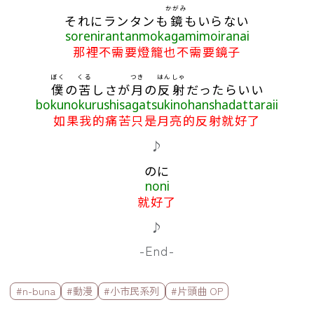
かがみ
それにランタンも
鏡
もいらない
sorenirantanmokagamimoiranai
那裡不需要燈籠也不需要鏡子
ぼく
くる
つき
はんしゃ
僕
の
苦
しさが
月
の
反射
だったらいい
bokunokurushisagatsukinohanshadattaraii
如果我的痛苦只是月亮的反射就好了
♪
のに
noni
就好了
♪
-End-
標籤欄
#n-buna
#動漫
#小市民系列
#片頭曲 OP