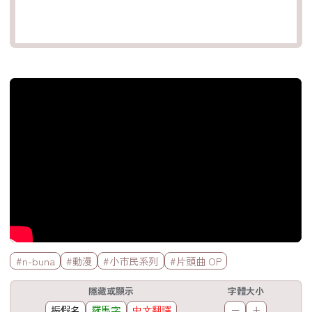
官方Youtube影片
標籤欄
#n-buna
#動漫
#小市民系列
#片頭曲 OP
工具欄
隱藏或顯示
字體大小
振假名
羅馬字
中文翻譯
－
＋