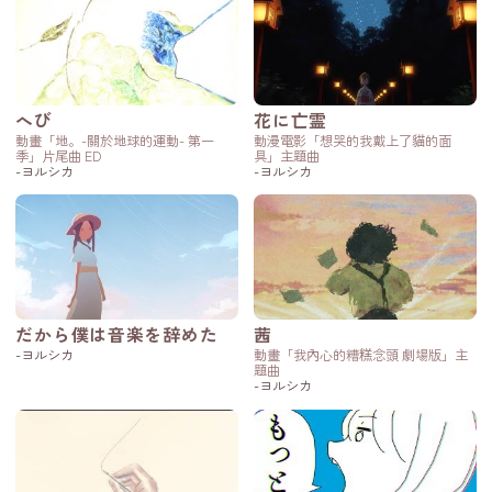
へび
花に亡霊
動畫「地。-關於地球的運動- 第一
動漫電影「想哭的我戴上了貓的面
季」片尾曲 ED
具」主題曲
-ヨルシカ
-ヨルシカ
だから僕は音楽を辞めた
茜
-ヨルシカ
動畫「我內心的糟糕念頭 劇場版」主
題曲
-ヨルシカ