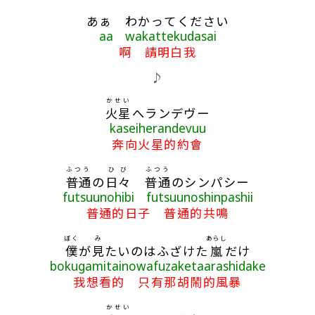
あぁ わかってください
aa wakattekudasai
啊 請明白我
♪
かせい
火星
へランデヴー
kaseiherandevuu
奔向火星的約會
ふつう
ひび
ふつう
普通
の
日々
普通
のシンパシー
futsuunohibi futsuunoshinpashii
普通的日子 普通的共鳴
ぼく
み
あらし
僕
が
見
たいのはふざけた
嵐
だけ
bokugamitainowafuzaketaarashidake
我想看的 只有那胡鬧的風暴
かせい