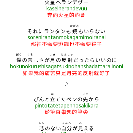
火星
へランデヴー
kaseiherandevuu
奔向火星的約會
かがみ
それにランタンも
鏡
もいらない
sorenirantanmokagamimoiranai
那裡不需要燈籠也不需要鏡子
ぼく
くる
つき
はんしゃ
僕
の
苦
しさが
月
の
反射
だったらいいのに
bokunokurushisagatsukinohanshadattaraiinoni
如果我的痛苦只是月亮的反射就好了
♪
た
さき
ぴんと
立
てたペンの
先
から
pintotatetapennosakikara
從筆直舉起的筆尖
しん
じぶん
み
芯
のない
自分
が
見
える