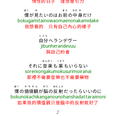
惰性的日子 理想是引力
ぼく
み
まえ
なか
み
僕
が
見
たいのはお
前
の
中
身
だけ
bokugamitainowaomaenonakamidake
我想看的 只有自己內心的樣子
じぶん
自分
へランデヴー
jibunherandevuu
與自己約會
おんがく
くすり
それに
音楽
も
薬
もいらない
soreniongakumokusurimoiranai
那裡不需要音樂也不需要藥物
ぼく
かちかん
のう
はんしゃ
僕
の
価値観
が
脳
の
反射
だったらいいのに
bokunokachikanganounohanshadattaraiinoni
如果我的價值觀只是腦中的反射就好了
♪