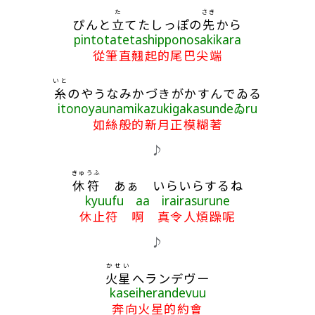
た
さき
ぴんと
立
てたしっぽの
先
から
pintotatetashipponosakikara
從筆直翹起的尾巴尖端
いと
糸
のやうなみかづきがかすんでゐる
itonoyaunamikazukigakasundeゐru
如絲般的新月正模糊著
♪
きゅうふ
休符
あぁ いらいらするね
kyuufu aa irairasurune
休止符 啊 真令人煩躁呢
♪
かせい
火星
へランデヴー
kaseiherandevuu
奔向火星的約會