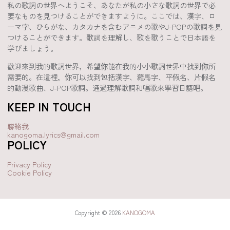
私の歌詞の世界へようこそ、あなたが私の小さな歌詞の世界で必
要なものを見つけることができますように。ここでは、漢字、ロ
ーマ字、ひらがな、カタカナを含むアニメの歌やJ-POPの歌詞を見
つけることができます。歌詞を理解し、歌を歌うことで日本語を
学びましょう。
歡迎來到我的歌詞世界，希望你能在我的小小歌詞世界中找到你所
需要的。在這裡，你可以找到包括漢字、羅馬字、平假名、片假名
的動漫歌曲、J-POP歌詞。通過理解歌詞和唱歌來學習日語吧。
KEEP IN TOUCH
聯絡我
kanogoma.lyrics@gmail.com
POLICY
Privacy Policy
Cookie Policy
Copyright © 2026
KANOGOMA