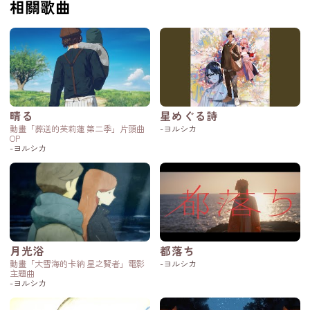
相關歌曲
晴る
星めぐる詩
動畫「葬送的芙莉蓮 第二季」片頭曲
-ヨルシカ
OP
-ヨルシカ
月光浴
都落ち
動畫「大雪海的卡納 星之賢者」電影
-ヨルシカ
主題曲
-ヨルシカ