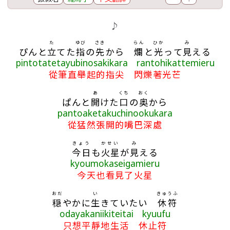
歌詞區
♪
た
ゆび
さき
らん
ひか
み
ぴんと
立
てた
指
の
先
から
爛
と
光
って
見
える
pintotatetayubinosakikara rantohikattemieru
從筆直舉起的指尖 閃爍著光芒
あ
くち
おく
ぱんと
開
けた
口
の
奥
から
pantoaketakuchinookukara
從猛然張開的嘴巴深處
きょう
かせい
み
今日
も
火星
が
見
える
kyoumokaseigamieru
今天也看見了火星
おだ
い
きゅうふ
穏
やかに
生
きていたい
休符
odayakaniikiteitai kyuufu
只想平靜地生活 休止符