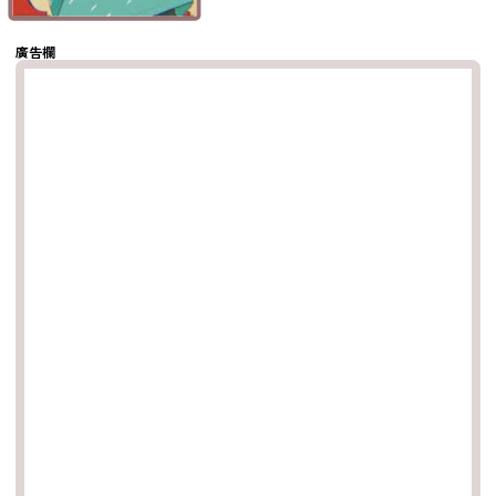
複製鏈結
廣告欄