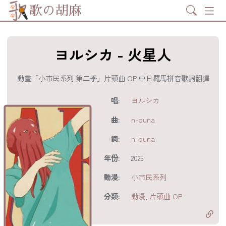
Search
歌の胡麻
ヨルシカ - 火星人
動畫「小市民系列 第二季」片頭曲 OP 中日羅馬拼音歌詞翻譯
歌詞及資訊
唱:
ヨルシカ
曲:
n-buna
詞:
n-buna
年份:
2025
動漫:
小市民系列
分享至
acebook
分類:
動漫
,
片頭曲 OP
分享至 X
Twitter)
分享至
hatsapp