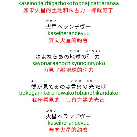
kaseinodaichigachokotoonajidattaranaa
如果火星的土地和朱古力一樣就好了
かせい
火星
へランデヴー
kaseiherandevuu
奔向火星的約會
ちきゅ
いんりょく
さよならあの
地球
の
引力
sayonaraanochikyunoinryoku
再見了那地球的引力
ぼく
み
ことば
ひかり
僕
が
見
てるのは
言葉
の
光
だけ
bokugamiterunowakotobanohikaridake
我所看見的 只有言語的光芒
かせい
火星
へランデヴー
kaseiherandevuu
奔向火星的約會