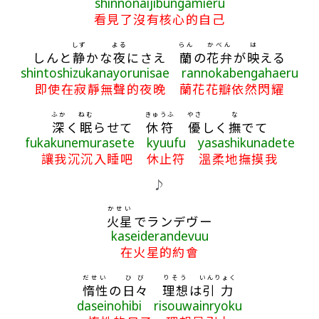
shinnonaijibungamieru
看見了沒有核心的自己
しず
よる
らん
かべん
は
しんと
静
かな
夜
にさえ
蘭
の
花弁
が
映
える
shintoshizukanayorunisae rannokabengahaeru
即使在寂靜無聲的夜晚 蘭花花瓣依然閃耀
ふか
ねむ
きゅうふ
やさ
な
深
く
眠
らせて
休符
優
しく
撫
でて
fukakunemurasete kyuufu yasashikunadete
讓我沉沉入睡吧 休止符 溫柔地撫摸我
♪
かせい
火星
でランデヴー
kaseiderandevuu
在火星的約會
だせい
ひび
りそう
いんりょく
惰性
の
日々
理想
は
引力
daseinohibi risouwainryoku