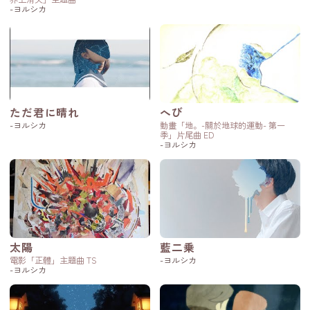
-ヨルシカ
ただ君に晴れ
へび
-ヨルシカ
動畫「地。-關於地球的運動- 第一
季」片尾曲 ED
-ヨルシカ
太陽
藍二乗
電影「正體」主題曲 TS
-ヨルシカ
-ヨルシカ