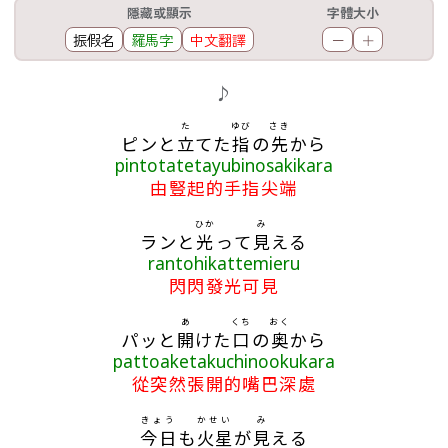
工具欄
隱藏或顯示
字體大小
振假名
羅馬字
中文翻譯
－
＋
歌詞區
♪
た
ゆび
さき
ピンと
立
てた
指
の
先
から
pintotatetayubinosakikara
由豎起的手指尖端
ひか
み
ランと
光
って
見
える
rantohikattemieru
閃閃發光可見
あ
くち
おく
パッと
開
けた
口
の
奥
から
pattoaketakuchinookukara
從突然張開的嘴巴深處
きょう
かせい
み
今日
も
火星
が
見
える