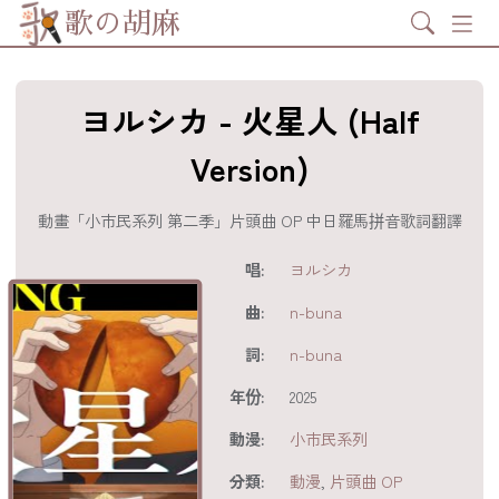
Search
歌の胡麻
ヨルシカ - 火星人 (Half
Version)
動畫「小市民系列 第二季」片頭曲 OP 中日羅馬拼音歌詞翻譯
歌詞及資訊
唱:
ヨルシカ
曲:
n-buna
詞:
n-buna
年份:
2025
動漫:
小市民系列
分享至
acebook
分類:
動漫
,
片頭曲 OP
分享至 X