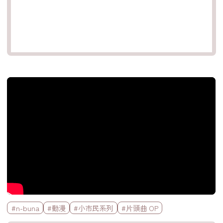
官方Youtube影片
標籤欄
#n-buna
#動漫
#小市民系列
#片頭曲 OP