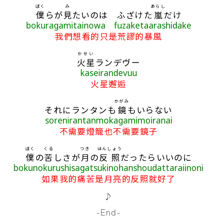
ぼく
み
あらし
僕
らが
見
たいのは ふざけた
嵐
だけ
bokuragamitainowa fuzaketaarashidake
我們想看的只是荒謬的暴風
かせい
火星
ランデヴー
kaseirandevuu
火星邂逅
かがみ
それにランタンも
鏡
もいらない
sorenirantanmokagamimoiranai
不需要燈籠也不需要鏡子
ぼく
くる
つき
はんしょう
僕
の
苦
しさが
月
の
反照
だったらいいのに
bokunokurushisagatsukinohanshoudattaraiinoni
如果我的痛苦是月亮的反照就好了
♪
-End-