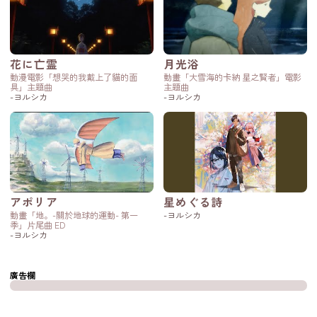
花に亡霊
月光浴
動漫電影「想哭的我戴上了貓的面
動畫「大雪海的卡納 星之賢者」電影
具」主題曲
主題曲
-ヨルシカ
-ヨルシカ
アポリア
星めぐる詩
動畫「地。-關於地球的運動- 第一
-ヨルシカ
季」片尾曲 ED
-ヨルシカ
廣告欄