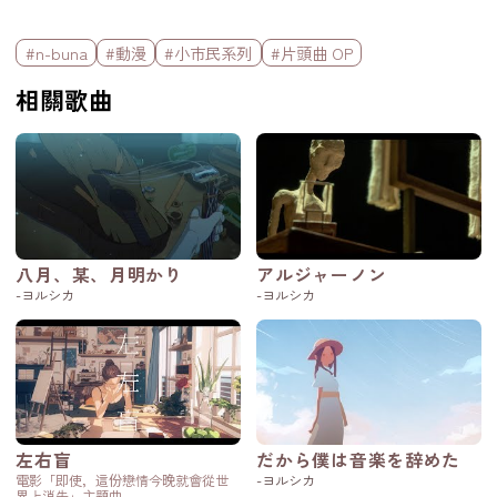
標籤欄
#n-buna
#動漫
#小市民系列
#片頭曲 OP
相關歌曲
八月、某、月明かり
アルジャーノン
-ヨルシカ
-ヨルシカ
左右盲
だから僕は音楽を辞めた
電影「即使，這份戀情今晚就會從世
-ヨルシカ
界上消失」主題曲