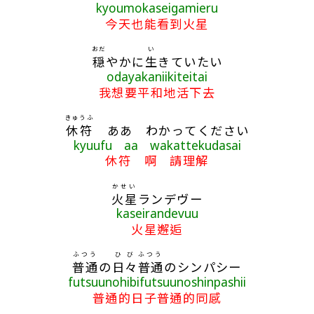
kyoumokaseigamieru
今天也能看到火星
おだ
い
穏
やかに
生
きていたい
odayakaniikiteitai
我想要平和地活下去
きゅうふ
休符
ああ わかってください
kyuufu aa wakattekudasai
休符 啊 請理解
かせい
火星
ランデヴー
kaseirandevuu
火星邂逅
ふつう
ひび
ふつう
普通
の
日々
普通
のシンパシー
futsuunohibifutsuunoshinpashii
普通的日子普通的同感