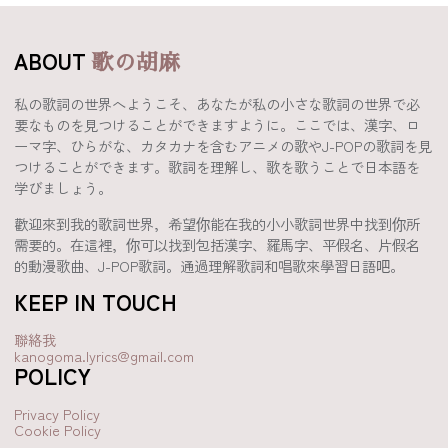
ABOUT
歌の胡麻
私の歌詞の世界へようこそ、あなたが私の小さな歌詞の世界で必
要なものを見つけることができますように。ここでは、漢字、ロ
ーマ字、ひらがな、カタカナを含むアニメの歌やJ-POPの歌詞を見
つけることができます。歌詞を理解し、歌を歌うことで日本語を
学びましょう。
歡迎來到我的歌詞世界，希望你能在我的小小歌詞世界中找到你所
需要的。在這裡，你可以找到包括漢字、羅馬字、平假名、片假名
的動漫歌曲、J-POP歌詞。通過理解歌詞和唱歌來學習日語吧。
KEEP IN TOUCH
聯絡我
kanogoma.lyrics@gmail.com
POLICY
Privacy Policy
Cookie Policy