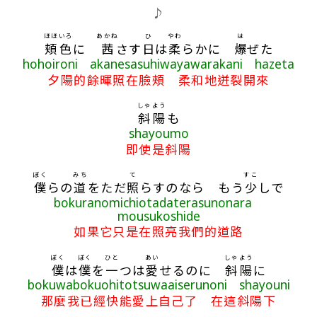
♪
ほほ
いろ
あかね
ひ
やわ
は
頬
色
に
茜
さす
日
は
柔
らかに
爆
ぜた
hohoironi akanesasuhiwayawarakani hazeta
夕陽的餘暉照在臉頰 柔和地迸裂開來
しゃよう
斜陽
も
shayoumo
即使是斜陽
ぼく
みち
て
すこ
僕
らの
道
をただ
照
らすのなら もう
少
しで
bokuranomichiotadaterasunonara
mousukoshide
如果它只是在照亮我們的道路
ぼく
ぼく
ひと
あい
しゃよう
僕
は
僕
を
一
つは
愛
せるのに
斜陽
に
bokuwabokuohitotsuwaaiserunoni shayouni
那麼我已經快能愛上自己了 在這斜陽下