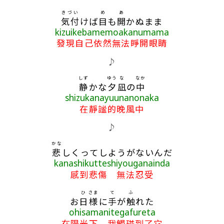
きづい
め
あ
気付
けば
目
も
開
かぬまま
kizuikebamemoakanumama
發現自己依然無法睜開眼睛
♪
しず
ゆう
な
なか
静
かな
夕
凪
の
中
shizukanayuunanonaka
在靜謐的晚風中
♪
かな
悲
しくってしようがないんだ
kanashikutteshiyouganainda
感到悲傷 無法忍受
ひ
さま
て
ふ
お
日
様
に
手
が
触
れた
ohisamanitegafureta
在陽光下 我觸碰到了它