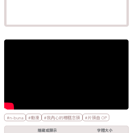
官方Youtube影片
標籤欄
#n-buna
#動漫
#我內心的糟糕念頭
#片頭曲 OP
工具欄
隱藏或顯示
字體大小