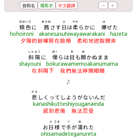
振假名
羅馬字
中文翻譯
－
＋
歌詞區
ほほ
いろ
あかね
ひ
やわ
は
頬
色
に
茜
さす
日
は
柔
らかに
爆
ぜた
hohoironi akanesasuhiwayawarakani hazeta
夕陽的餘暉照在臉頰 柔和地迸裂開來
しゃよう
ぼく
め
あ
斜陽
に
僕
らは
目
も
開
かぬまま
shayouni bokurawamemoakanumama
在斜陽下 我們無法睜開眼睛
♪
かな
悲
しくってしようがないんだ
kanashikutteshiyouganainda
感到悲傷 無法忍受
ひ
さま
て
ぬ
お
日
様
で
手
が
濡
れた
ohisamadeteganureta