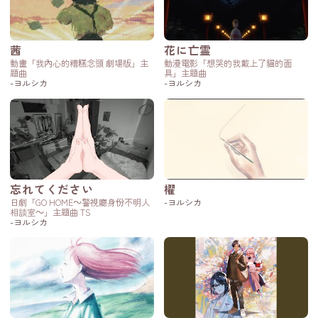
茜
花に亡霊
動畫「我內心的糟糕念頭 劇場版」主
動漫電影「想哭的我戴上了貓的面
題曲
具」主題曲
-ヨルシカ
-ヨルシカ
忘れてください
櫂
日劇「GO HOME～警視廳身份不明人
-ヨルシカ
相談室～」主題曲 TS
-ヨルシカ