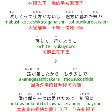
在陽光下 我的手被濕潤了
まぶ
しかた
とほう
く
かえ
眩
しくって
仕方
がないし
途方
に
暮
れた
帰
り
mabushikutteshikataganaishi tohounikuretakaeri
太過耀眼 不知所措地回家
お
ゆ
落
ちて
行
くように
ochite yukuyouni
彷彿正在下墜
♪
あかね
さ
すこ
茜
が
差
したから もう
少
しで
akanegasashitakara mousukoshide
因為夕陽的餘暉即將消逝
ぼく
ぼく
ひと
あい
しゃよう
僕
は
僕
を
一
つは
愛
せたのに
斜陽
に
bokuwabokuohitotsuwaaisetanoni shayouni
本來我已經快能愛上自己 但在斜陽下