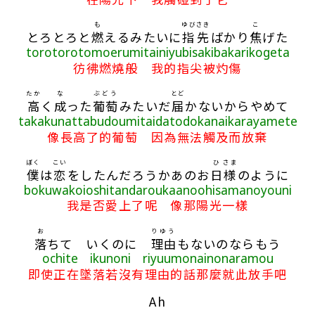
も
ゆび
さき
こ
とろとろと
燃
えるみたいに
指
先
ばかり
焦
げた
torotorotomoerumitainiyubisakibakarikogeta
彷彿燃燒般 我的指尖被灼傷
たか
な
ぶどう
とど
高
く
成
った
葡萄
みたいだ
届
かないからやめて
takakunattabudoumitaidatodokanaikarayamete
像長高了的葡萄 因為無法觸及而放棄
ぼく
こい
ひ
さま
僕
は
恋
をしたんだろうかあのお
日
様
のように
bokuwakoioshitandaroukaanoohisamanoyouni
我是否愛上了呢 像那陽光一樣
お
りゆう
落
ちて いくのに
理由
もないのならもう
ochite ikunoni riyuumonainonaramou
即使正在墜落若沒有理由的話那麼就此放手吧
Ah