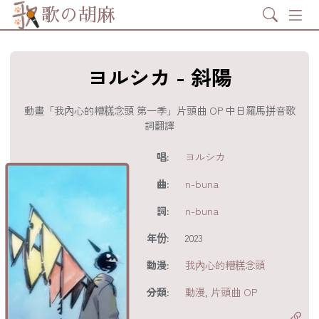
Search
歌の胡麻
ヨルシカ - 斜陽
動畫「我內心的糟糕念頭 第一季」片頭曲 OP 中日羅馬拼音歌
詞翻譯
歌詞及資訊
唱:
ヨルシカ
曲:
n-buna
詞:
n-buna
年份:
2023
動漫:
我內心的糟糕念頭
分享至
acebook
分類:
動漫
,
片頭曲 OP
分享至 X
Twitter)