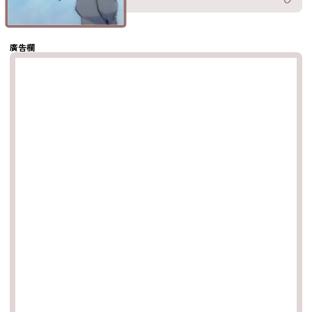
分享至
hatsapp
複製鏈結
廣告欄