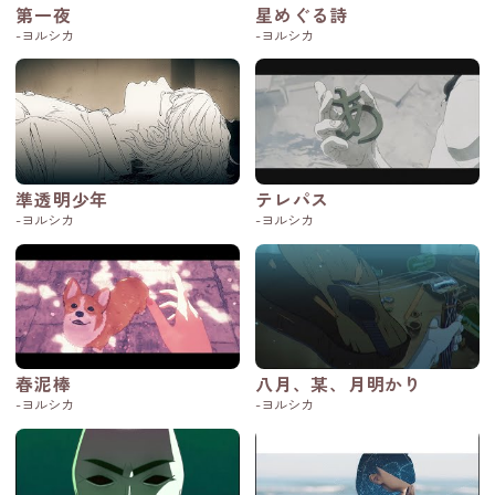
第一夜
星めぐる詩
-ヨルシカ
-ヨルシカ
準透明少年
テレパス
-ヨルシカ
-ヨルシカ
春泥棒
八月、某、月明かり
-ヨルシカ
-ヨルシカ