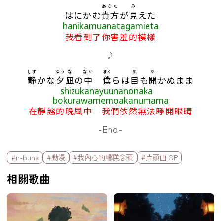
あなた
み
はにかむ
貴方
が
見
えた
hanikamuanatagamieta
我看到了你害羞的模樣
♪
しず
ゆう
な
なか
ぼく
め
あ
静
かな
夕
凪
の
中
僕
らは
目
も
開
かぬまま
shizukanayuunanonaka
bokurawamemoakanumama
在靜謐的晚風中 我們依然無法睜開眼睛
-End-
標籤欄
#n-buna
#動漫
#我內心的糟糕念頭
#片頭曲 OP
相關歌曲