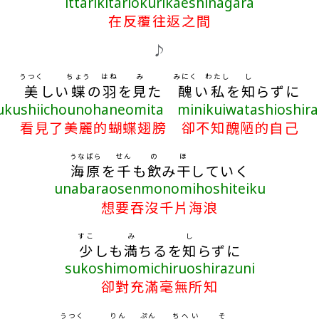
ittarikitariokurikaeshinagara
在反覆往返之間
♪
うつく
ちょう
はね
み
みにく
わたし
し
美
しい
蝶
の
羽
を
見
た
醜
い
私
を
知
らずに
ukushiichounohaneomita minikuiwatashioshira
看見了美麗的蝴蝶翅膀 卻不知醜陋的自己
うなばら
せん
の
ほ
海原
を
千
も
飲
み
干
していく
unabaraosenmonomihoshiteiku
想要吞沒千片海浪
すこ
み
し
少
しも
満
ちるを
知
らずに
sukoshimomichiruoshirazuni
卻對充滿毫無所知
うつく
りん
ぷん
ちへい
そ