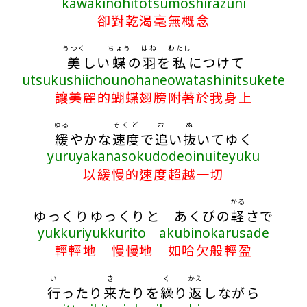
kawakinohitotsumoshirazuni
卻對乾渴毫無概念
うつく
ちょう
はね
わたし
美
しい
蝶
の
羽
を
私
につけて
utsukushiichounohaneowatashinitsukete
讓美麗的蝴蝶翅膀附著於我身上
ゆる
そくど
お
ぬ
緩
やかな
速度
で
追
い
抜
いてゆく
yuruyakanasokudodeoinuiteyuku
以緩慢的速度超越一切
かる
ゆっくりゆっくりと あくびの
軽
さで
yukkuriyukkurito akubinokarusade
輕輕地 慢慢地 如哈欠般輕盈
い
き
く
かえ
行
ったり
来
たりを
繰
り
返
しながら