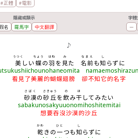
#正體
#電影
隱藏或顯示
字體
假名
羅馬字
中文翻譯
－
♪
うつく
ちょう
はね
み
なまえ
し
美
しい
蝶
の
羽
を
見
た
名前
も
知
らずに
utsukushiichounohaneomita namaemoshirazun
看見了美麗的蝴蝶翅膀 卻不知它的名字
さばく
さきゅう
の
ほ
砂漠
の
砂丘
を
飲
み
干
してみたい
sabakunosakyuuonomihoshitemitai
想要吞沒沙漠的沙丘
かわ
ひと
し
乾
きの
一
つも
知
らずに