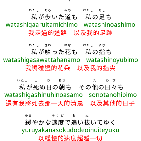
わたし
ある
みち
わたし
あし
私
が
歩
いた
道
も
私
の
足
も
watashigaaruitamichimo watashinoashimo
我走過的道路 以及我的足跡
わたし
さわ
はな
わたし
ゆび
私
が
触
った
花
も
私
の
指
も
watashigasawattahanamo watashinoyubimo
我觸碰過的花朵 以及我的指尖
わたし
し
ひ
あさ
た
ひび
私
が
死
ぬ
日
の
朝
も その
他
の
日々
も
watashigashinuhinoasamo sonotanohibimo
還有我將死去那一天的清晨 以及其他的日子
ゆる
そくど
お
ぬ
緩
やかな
速度
で
追
い
抜
いてゆく
yuruyakanasokudodeoinuiteyuku
以緩慢的速度超越一切