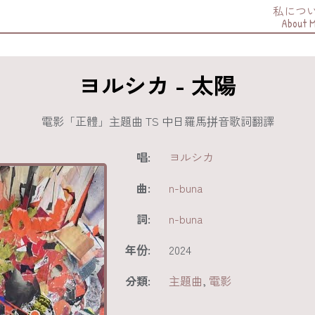
私につ
About 
ヨルシカ - 太陽
電影「正體」主題曲 TS 中日羅馬拼音歌詞翻譯
唱:
ヨルシカ
曲:
n-buna
詞:
n-buna
年份:
2024
分類:
主題曲
,
電影