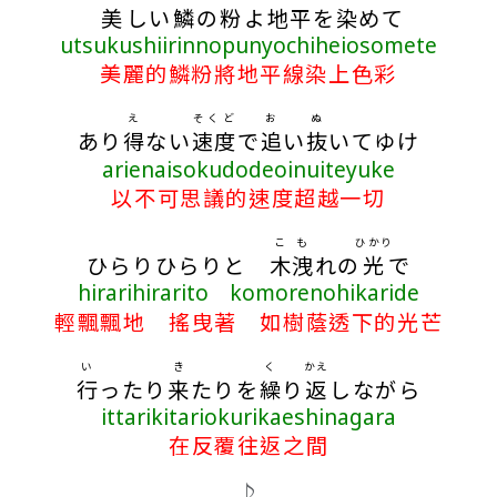
美
しい
鱗
の
粉
よ
地平
を
染
めて
utsukushiirinnopunyochiheiosomete
美麗的鱗粉將地平線染上色彩
え
そくど
お
ぬ
あり
得
ない
速度
で
追
い
抜
いてゆけ
arienaisokudodeoinuiteyuke
以不可思議的速度超越一切
こも
ひかり
ひらりひらりと
木洩
れの
光
で
hirarihirarito komorenohikaride
輕飄飄地 搖曳著 如樹蔭透下的光芒
い
き
く
かえ
行
ったり
来
たりを
繰
り
返
しながら
ittarikitariokurikaeshinagara
在反覆往返之間
♪